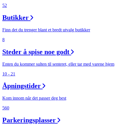
52
Aktiviteter
Butikker
Tilbud
Finn det du trenger blant et bredt utvalg butikker
8
Kundeklubb
Steder å spise noe godt
Inspirasjon
Enten du kommer sulten til senteret, eller tar med varene hjem
10 - 21
Åpningstider
Søk
Kom innom når det passer deg best
560
Parkeringsplasser
Åpningstider