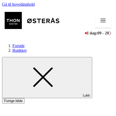
Gå til hovedinnhold
I dag:
09 - 20
Forside
Butikker
Butikker
Helse
Aktiviteter
Lukk
Tilbud
Forrige bilde
Kundeklubb