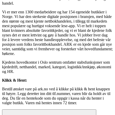
handel.
Vi er mer enn 1300 medarbeidere og har 154 egeneide butikker i
Norge. Vi har den sterkeste digitale posisjonen i bransjen, med både
den største og mest kjente nettbokhandelen, i tillegg til markedets
mest populære og hurtigst voksende lese-app. Vi er helt i toppen
blant kvinners absolutte favorittkjeder, og vi er blant de kjedene folk
synes det er mest lettvint og gøy å handle hos. Vi jobber hver dag
for å levere verdens beste handleopplevelse, og med det befeste vår
posisjon som folks favorittbokhandel. ARK er en kjede som går nye
veier, samtidig som vi fremhever og forsterker vårt hovedfundament;
bøkene.
Kjedens hovedkontor i Oslo sentrum omfatter stabsfunksjoner som
kjededrift, netthandel, marked, kategori, logistikk/innkjøp, økonomi
og HR.
Klikk & Hent:
Bestill ønsket vare på ark.no ved å klikke på klikk & hent knappen
til høyre. Legg deretter inn ditt tlf.nummer, varen blir da holdt av til
deg. Du får en hentekode som du oppgir i kassa når du henter i
valgte butikk. Varen må hentes innen 72 timer.