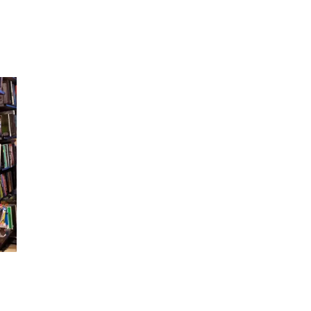
Inspirasjon
Søk
Åpningstider
Praktisk informasjon
Ledige stillinger
Magasin
Gavekort
Finn frem
Min Shopping-app