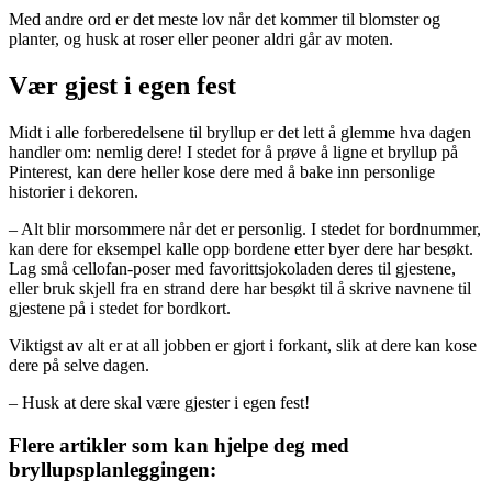
Med andre ord er det meste lov når det kommer til blomster og
planter, og husk at roser eller peoner aldri går av moten.
Vær gjest i egen fest
Midt i alle forberedelsene til bryllup er det lett å glemme hva dagen
handler om: nemlig dere! I stedet for å prøve å ligne et bryllup på
Pinterest, kan dere heller kose dere med å bake inn personlige
historier i dekoren.
– Alt blir morsommere når det er personlig. I stedet for bordnummer,
kan dere for eksempel kalle opp bordene etter byer dere har besøkt.
Lag små cellofan-poser med favorittsjokoladen deres til gjestene,
eller bruk skjell fra en strand dere har besøkt til å skrive navnene til
gjestene på i stedet for bordkort.
Viktigst av alt er at all jobben er gjort i forkant, slik at dere kan kose
dere på selve dagen.
– Husk at dere skal være gjester i egen fest!
Flere artikler som kan hjelpe deg med
bryllupsplanleggingen: