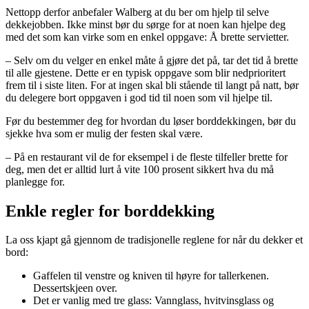
Nettopp derfor anbefaler Walberg at du ber om hjelp til selve
dekkejobben. Ikke minst bør du sørge for at noen kan hjelpe deg
med det som kan virke som en enkel oppgave: Å brette servietter.
– Selv om du velger en enkel måte å gjøre det på, tar det tid å brette
til alle gjestene. Dette er en typisk oppgave som blir nedprioritert
frem til i siste liten. For at ingen skal bli stående til langt på natt, bør
du delegere bort oppgaven i god tid til noen som vil hjelpe til.
Før du bestemmer deg for hvordan du løser borddekkingen, bør du
sjekke hva som er mulig der festen skal være.
– På en restaurant vil de for eksempel i de fleste tilfeller brette for
deg, men det er alltid lurt å vite 100 prosent sikkert hva du må
planlegge for.
Enkle regler for borddekking
La oss kjapt gå gjennom de tradisjonelle reglene for når du dekker et
bord:
Gaffelen til venstre og kniven til høyre for tallerkenen.
Dessertskjeen over.
Det er vanlig med tre glass: Vannglass, hvitvinsglass og