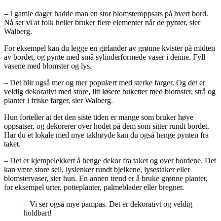
– I gamle dager hadde man en stor blomsteroppsats på hvert bord.
Nå ser vi at folk heller bruker flere elementer når de pynter, sier
Walberg.
For eksempel kan du legge en girlander av grønne kvister på midten
av bordet, og pynte med små sylinderformede vaser i denne. Fyll
vasene med blomster og lys.
– Det blir også mer og mer populært med sterke farger. Og det er
veldig dekorativt med store, litt løsere buketter med blomster, strå og
planter i friske farger, sier Walberg.
Hun forteller at det den siste tiden er mange som bruker høye
oppsatser, og dekorerer over hodet på dem som sitter rundt bordet.
Har du et lokale med mye takhøyde kan du også henge pynten fra
taket.
– Det er kjempelekkert å henge dekor fra taket og over bordene. Det
kan være store seil, lyslenker rundt bjelkene, lysestaker eller
blomstervaser, sier hun. En annen trend er å bruke grønne planter,
for eksempel urter, potteplanter, palmeblader eller bregner.
– Vi ser også mye pampas. Det er dekorativt og veldig
holdbart!