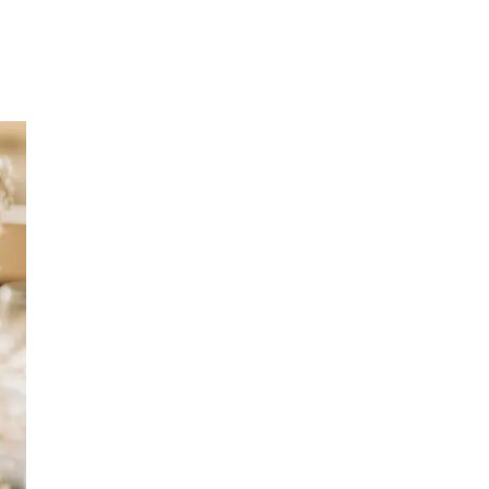
Inspirasjon
Søk
Åpningstider
Praktisk informasjon
Ledige stillinger
Magasin
Gavekort
Finn frem
Min Shopping-app