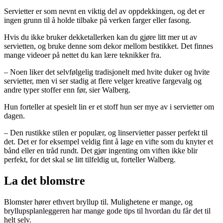
Servietter er som nevnt en viktig del av oppdekkingen, og det er
ingen grunn til å holde tilbake på verken farger eller fasong.
Hvis du ikke bruker dekketallerken kan du gjøre litt mer ut av
servietten, og bruke denne som dekor mellom bestikket. Det finnes
mange videoer på nettet du kan lære teknikker fra.
– Noen liker det selvfølgelig tradisjonelt med hvite duker og hvite
servietter, men vi ser stadig at flere velger kreative fargevalg og
andre typer stoffer enn før, sier Walberg.
Hun forteller at spesielt lin er et stoff hun ser mye av i servietter om
dagen.
– Den rustikke stilen er populær, og linservietter passer perfekt til
det. Det er for eksempel veldig fint å lage en vifte som du knyter et
bånd eller en tråd rundt. Det gjør ingenting om viften ikke blir
perfekt, for det skal se litt tilfeldig ut, forteller Walberg.
La det blomstre
Blomster hører ethvert bryllup til. Mulighetene er mange, og
bryllupsplanleggeren har mange gode tips til hvordan du får det til
helt selv.