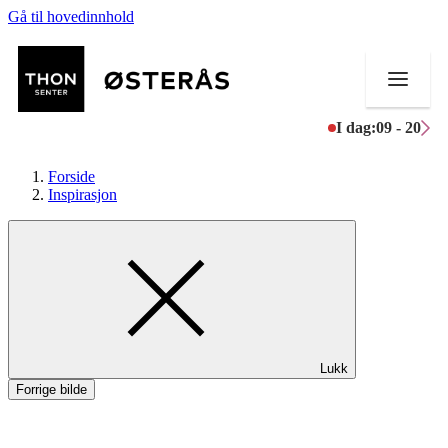
Gå til hovedinnhold
I dag:
09 - 20
Forside
Inspirasjon
Butikker
Helse
Aktiviteter
Lukk
Tilbud
Forrige bilde
Kundeklubb