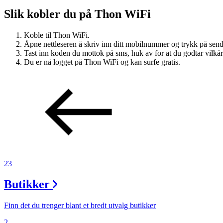
Slik kobler du på Thon WiFi
Tilbud
Koble til Thon WiFi.
Kundeklubb
Åpne nettleseren å skriv inn ditt mobilnummer og trykk på se
Tast inn koden du mottok på sms, huk av for at du godtar vilkår
Du er nå logget på Thon WiFi og kan surfe gratis.
Inspirasjon
Søk
23
Åpningstider
Butikker
Praktisk informasjon
Finn det du trenger blant et bredt utvalg butikker
Ledige stillinger
2