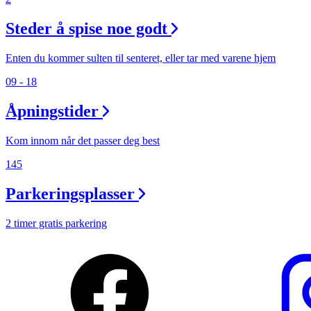
Magasin
Steder å spise noe godt
Gavekort
Enten du kommer sulten til senteret, eller tar med varene hjem
Finn frem
09 - 18
Min Shopping-app
Åpningstider
Kundeklubb
Kundeklubb
Kom innom når det passer deg best
145
Parkeringsplasser
2 timer gratis parkering