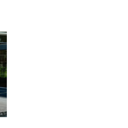
Inspirasjon
Søk
Åpningstider
Praktisk informasjon
Ledige stillinger
Magasin
Gavekort
Finn frem