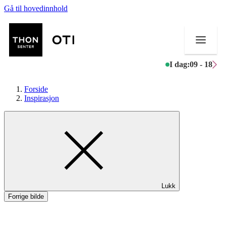
Gå til hovedinnhold
I dag:
09 - 18
Forside
Inspirasjon
Butikker
Mat og drikke
Aktiviteter
Lukk
Tilbud
Forrige bilde
Kundeklubb