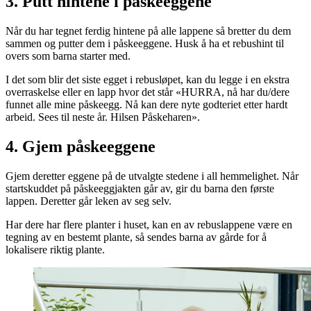
3. Putt hintene i påskeeggene
Når du har tegnet ferdig hintene på alle lappene så bretter du dem
sammen og putter dem i påskeeggene. Husk å ha et rebushint til
overs som barna starter med.
I det som blir det siste egget i rebusløpet, kan du legge i en ekstra
overraskelse eller en lapp hvor det står «HURRA, nå har du/dere
funnet alle mine påskeegg. Nå kan dere nyte godteriet etter hardt
arbeid. Sees til neste år. Hilsen Påskeharen».
4. Gjem påskeeggene
Gjem deretter eggene på de utvalgte stedene i all hemmelighet. Når
startskuddet på påskeeggjakten går av, gir du barna den første
lappen. Deretter går leken av seg selv.
Har dere har flere planter i huset, kan en av rebuslappene være en
tegning av en bestemt plante, så sendes barna av gårde for å
lokalisere riktig plante.