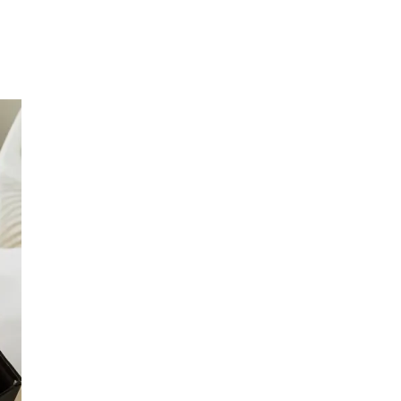
Inspirasjon
Søk
Åpningstider
Praktisk informasjon
Ledige stillinger
Magasin
Gavekort
Finn frem