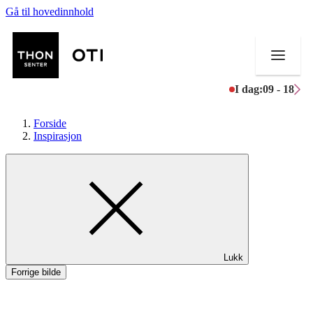
Gå til hovedinnhold
I dag:
09 - 18
Forside
Inspirasjon
Butikker
Mat og drikke
Aktiviteter
Lukk
Tilbud
Forrige bilde
Kundeklubb