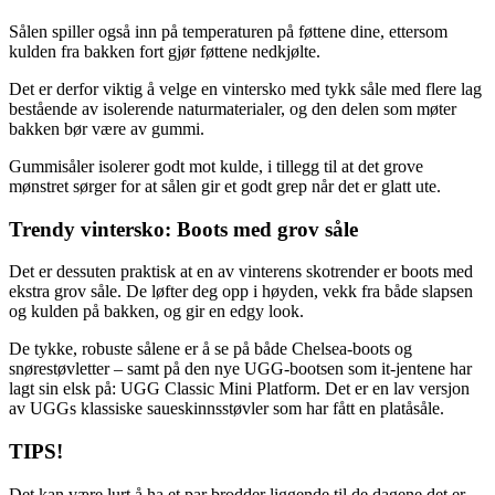
Sålen spiller også inn på temperaturen på føttene dine, ettersom
kulden fra bakken fort gjør føttene nedkjølte.
Det er derfor viktig å velge en vintersko med tykk såle med flere lag
bestående av isolerende naturmaterialer, og den delen som møter
bakken bør være av gummi.
Gummisåler isolerer godt mot kulde, i tillegg til at det grove
mønstret sørger for at sålen gir et godt grep når det er glatt ute.
Trendy vintersko: Boots med grov såle
Det er dessuten praktisk at en av vinterens skotrender er boots med
ekstra grov såle. De løfter deg opp i høyden, vekk fra både slapsen
og kulden på bakken, og gir en edgy look.
De tykke, robuste sålene er å se på både Chelsea-boots og
snørestøvletter – samt på den nye UGG-bootsen som it-jentene har
lagt sin elsk på: UGG Classic Mini Platform. Det er en lav versjon
av UGGs klassiske saueskinnsstøvler som har fått en platåsåle.
TIPS!
Det kan være lurt å ha et par brodder liggende til de dagene det er