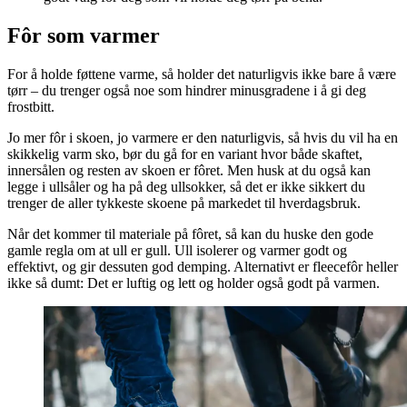
Fôr som varmer
For å holde føttene varme, så holder det naturligvis ikke bare å være
tørr – du trenger også noe som hindrer minusgradene i å gi deg
frostbitt.
Jo mer fôr i skoen, jo varmere er den naturligvis, så hvis du vil ha en
skikkelig varm sko, bør du gå for en variant hvor både skaftet,
innersålen og resten av skoen er fôret. Men husk at du også kan
legge i ullsåler og ha på deg ullsokker, så det er ikke sikkert du
trenger de aller tykkeste skoene på markedet til hverdagsbruk.
Når det kommer til materiale på fôret, så kan du huske den gode
gamle regla om at ull er gull. Ull isolerer og varmer godt og
effektivt, og gir dessuten god demping. Alternativt er fleecefôr heller
ikke så dumt: Det er luftig og lett og holder også godt på varmen.