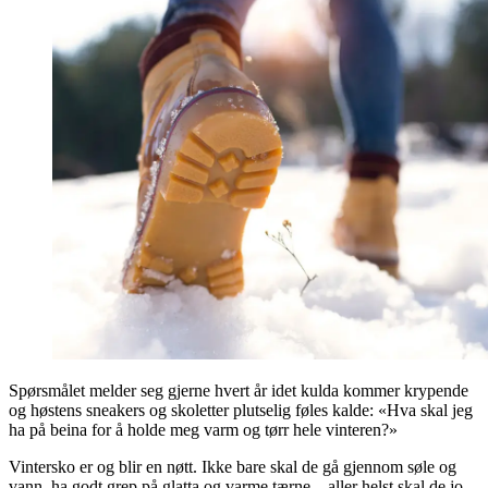
Spørsmålet melder seg gjerne hvert år idet kulda kommer krypende
og høstens sneakers og skoletter plutselig føles kalde: «Hva skal jeg
ha på beina for å holde meg varm og tørr hele vinteren?»
Vintersko er og blir en nøtt. Ikke bare skal de gå gjennom søle og
vann, ha godt grep på glatta og varme tærne – aller helst skal de jo