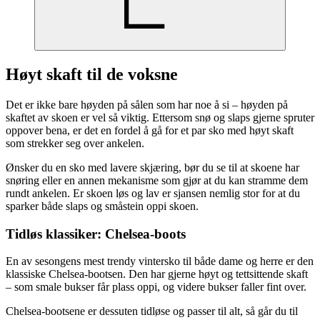
Høyt skaft til de voksne
Det er ikke bare høyden på sålen som har noe å si – høyden på
skaftet av skoen er vel så viktig. Ettersom snø og slaps gjerne spruter
oppover bena, er det en fordel å gå for et par sko med høyt skaft
som strekker seg over ankelen.
Ønsker du en sko med lavere skjæring, bør du se til at skoene har
snøring eller en annen mekanisme som gjør at du kan stramme dem
rundt ankelen. Er skoen løs og lav er sjansen nemlig stor for at du
sparker både slaps og småstein oppi skoen.
Tidløs klassiker: Chelsea-boots
En av sesongens mest trendy vintersko til både dame og herre er den
klassiske Chelsea-bootsen. Den har gjerne høyt og tettsittende skaft
– som smale bukser får plass oppi, og videre bukser faller fint over.
Chelsea-bootsene er dessuten tidløse og passer til alt, så går du til