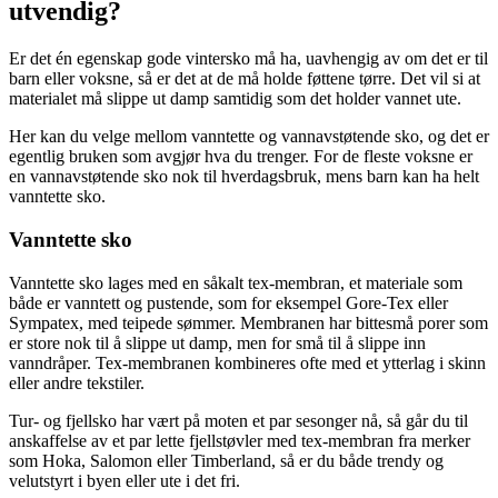
utvendig?
Er det én egenskap gode vintersko må ha, uavhengig av om det er til
barn eller voksne, så er det at de må holde føttene tørre. Det vil si at
materialet må slippe ut damp samtidig som det holder vannet ute.
Her kan du velge mellom vanntette og vannavstøtende sko, og det er
egentlig bruken som avgjør hva du trenger. For de fleste voksne er
en vannavstøtende sko nok til hverdagsbruk, mens barn kan ha helt
vanntette sko.
Vanntette sko
Vanntette sko lages med en såkalt tex-membran, et materiale som
både er vanntett og pustende, som for eksempel Gore-Tex eller
Sympatex, med teipede sømmer. Membranen har bittesmå porer som
er store nok til å slippe ut damp, men for små til å slippe inn
vanndråper. Tex-membranen kombineres ofte med et ytterlag i skinn
eller andre tekstiler.
Tur- og fjellsko har vært på moten et par sesonger nå, så går du til
anskaffelse av et par lette fjellstøvler med tex-membran fra merker
som Hoka, Salomon eller Timberland, så er du både trendy og
velutstyrt i byen eller ute i det fri.