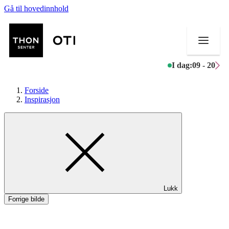
Gå til hovedinnhold
I dag:
09 - 20
Forside
Inspirasjon
Butikker
Mat og drikke
Aktiviteter
Lukk
Tilbud
Forrige bilde
Kundeklubb