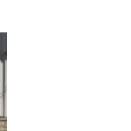
Inspirasjon
Søk
Åpningstider
Praktisk informasjon
Ledige stillinger
Magasin
Gavekort
Finn frem