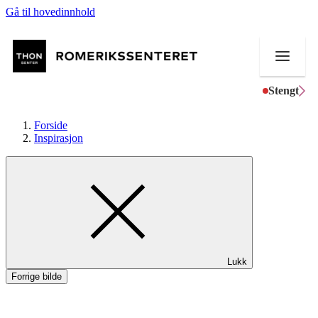
Gå til hovedinnhold
Stengt
Forside
Inspirasjon
Butikker
Mat og drikke
Helse
Lukk
Aktiviteter
Forrige bilde
Tilbud