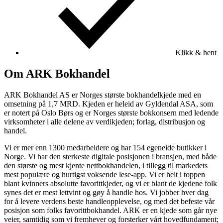
Klikk & hent
Om ARK Bokhandel
ARK Bokhandel AS er Norges største bokhandelkjede med en
omsetning på 1,7 MRD. Kjeden er heleid av Gyldendal ASA, som
er notert på Oslo Børs og er Norges største bokkonsern med ledende
virksomheter i alle delene av verdikjeden; forlag, distribusjon og
handel.
Vi er mer enn 1300 medarbeidere og har 154 egeneide butikker i
Norge. Vi har den sterkeste digitale posisjonen i bransjen, med både
den største og mest kjente nettbokhandelen, i tillegg til markedets
mest populære og hurtigst voksende lese-app. Vi er helt i toppen
blant kvinners absolutte favorittkjeder, og vi er blant de kjedene folk
synes det er mest lettvint og gøy å handle hos. Vi jobber hver dag
for å levere verdens beste handleopplevelse, og med det befeste vår
posisjon som folks favorittbokhandel. ARK er en kjede som går nye
veier, samtidig som vi fremhever og forsterker vårt hovedfundament;