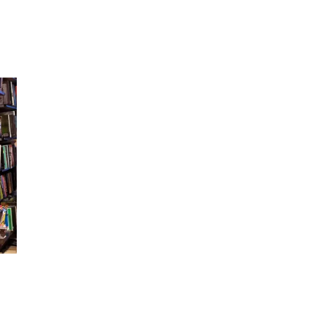
Inspirasjon
Søk
Åpningstider
Praktisk informasjon
Ledige stillinger
Magasin
Gavekort
Finn frem