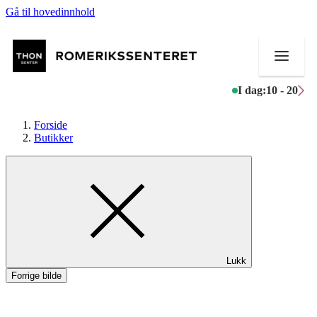
Gå til hovedinnhold
I dag:
10 - 20
Forside
Butikker
Butikker
Mat og drikke
Helse
Lukk
Aktiviteter
Forrige bilde
Tilbud