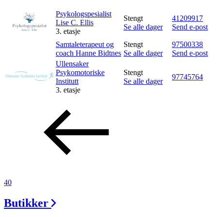
Psykologspesialist
Stengt
41209917
Lise C. Ellis
Se alle dager
Send e-post
3. etasje
Samtaleterapeut og
Stengt
97500338
coach Hanne Bidtnes
Se alle dager
Send e-post
Ullensaker
Psykomotoriske
Stengt
97745764
Institutt
Se alle dager
3. etasje
40
Butikker