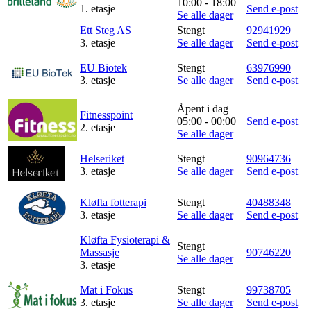
10:00 - 18:00
1. etasje
Send e-post
Se alle dager
Inspirasjon
Ett Steg AS
Stengt
92941929
3. etasje
Se alle dager
Send e-post
EU Biotek
Stengt
63976990
Søk
3. etasje
Se alle dager
Send e-post
Åpent i dag
Fitnesspoint
05:00 - 00:00
Send e-post
2. etasje
Åpningstider
Se alle dager
Praktisk informasjon
Helseriket
Stengt
90964736
3. etasje
Se alle dager
Send e-post
Ledige stillinger
Kløfta fotterapi
Stengt
40488348
Magasin
3. etasje
Se alle dager
Send e-post
Gavekort
Kløfta Fysioterapi &
Stengt
Massasje
90746220
Se alle dager
Finn frem
3. etasje
Mat i Fokus
Stengt
99738705
3. etasje
Se alle dager
Send e-post