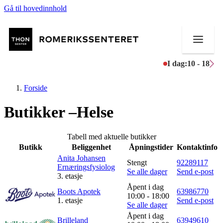
Gå til hovedinnhold
I dag:
10 - 18
Forside
Butikker –Helse
Butikker
Tabell med aktuelle butikker
Butikk
Beliggenhet
Åpningstider
Kontaktinfo
Mat og drikke
Anita Johansen
Stengt
92289117
Ernæringsfysiolog
Se alle dager
Send e-post
Helse
3. etasje
Åpent i dag
Boots Apotek
63986770
Aktiviteter
10:00 - 18:00
1. etasje
Send e-post
Se alle dager
Tilbud
Åpent i dag
Brilleland
63949610