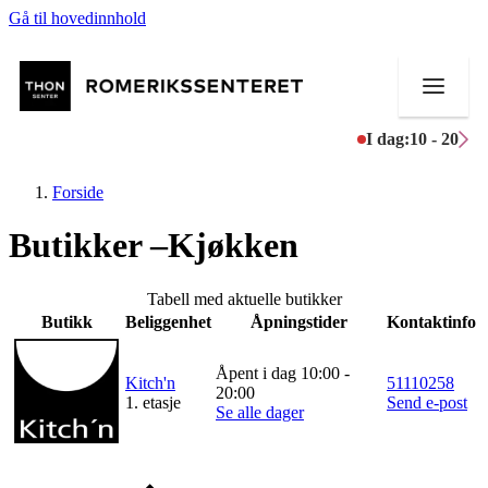
Gå til hovedinnhold
I dag:
10 - 20
Forside
Butikker –Kjøkken
Butikker
Tabell med aktuelle butikker
Butikk
Beliggenhet
Åpningstider
Kontaktinfo
Mat og drikke
Åpent i dag 10:00 -
Helse
Kitch'n
51110258
20:00
1. etasje
Send e-post
Se alle dager
Aktiviteter
Tilbud