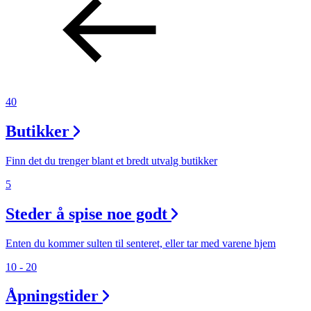
Inspirasjon
Søk
40
Butikker
Åpningstider
Praktisk informasjon
Finn det du trenger blant et bredt utvalg butikker
Ledige stillinger
5
Magasin
Steder å spise noe godt
Gavekort
Enten du kommer sulten til senteret, eller tar med varene hjem
Finn frem
10 - 20
Åpningstider