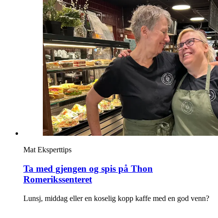
Inspirasjon
Søk
Åpningstider
Praktisk informasjon
Ledige stillinger
Magasin
Mat
Eksperttips
Gavekort
Ta med gjengen og spis på Thon
Romerikssenteret
Finn frem
Lunsj, middag eller en koselig kopp kaffe med en god venn?