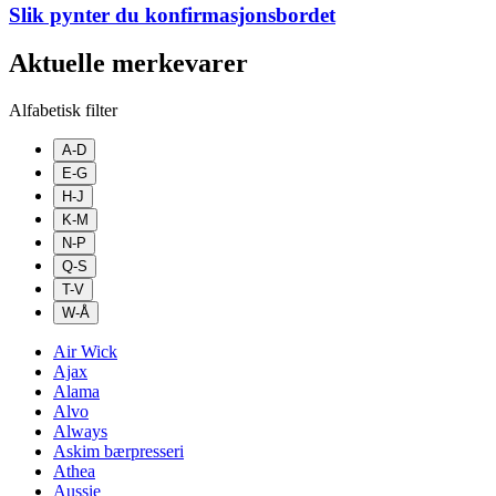
Slik pynter du konfirmasjonsbordet
Aktuelle merkevarer
Alfabetisk filter
A-D
E-G
H-J
K-M
N-P
Q-S
T-V
W-Å
Air Wick
Ajax
Alama
Alvo
Always
Askim bærpresseri
Athea
Aussie