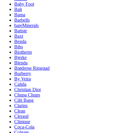
Baby Foot
Bali
Bama
Barbells
bareMinerals
Batiste
Baxt
Benda
Bibs
Biotherm
Bjerke
Blenda
Brødrene Ringstad
Burberry
By Veira
Calida
Christian Dior
Chupa Chups
Cilit Bang
Clarins
Clean
Clerasil
Clinique
Coca-Cola
Colgate