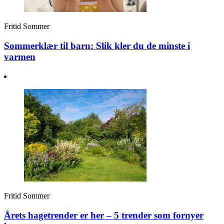
Fritid
Sommer
Sommerklær til barn: Slik kler du de minste i
varmen
Fritid
Sommer
Årets hagetrender er her – 5 trender som fornyer