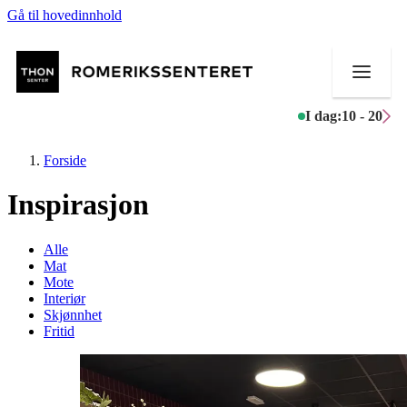
Gå til hovedinnhold
I dag:
10 - 20
Forside
Inspirasjon
Butikker
Alle
Mat
Mat og drikke
Mote
Interiør
Skjønnhet
Helse
Fritid
Aktiviteter
Tilbud