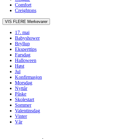
Comfort
Creightons
VIS FLERE
Merkevarer
17. mai
Babyshower
Bryllup
Eksperttips
Farsdag
Halloween
Høst
Jul
Konfirmasjon
Morsdag
Nyttår
Påske
Skolestart
Sommer
Valentinsdag
Vinter
Vår