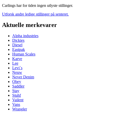
Carlings har for tiden ingen utlyste stillinger.
Utforsk andre ledige stillinger på senteret.
Aktuelle merkevarer
Alpha industries
Dickies
Diesel
Eastpak
Human Scales
Karve
Lee
Levi`s
Neuw
Never Denim
Obey
Saddler
Stay
Stuhf
Vailent
Vans
Wrangler