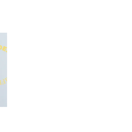
Inspirasjon
Søk
Åpningstider
Praktisk informasjon
Ledige stillinger
Magasin
Gavekort
Finn frem