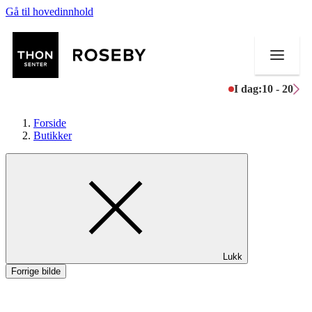
Gå til hovedinnhold
I dag:
10 - 20
Forside
Butikker
Butikker
Mat og drikke
Helse
Lukk
Aktiviteter
Forrige bilde
Tilbud