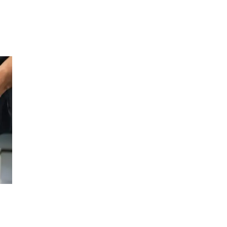
Inspirasjon
Søk
Åpningstider
Praktisk informasjon
Ledige stillinger
Magasin
Gavekort
Finn frem