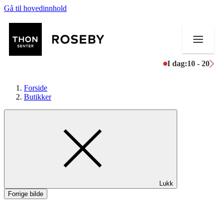
Gå til hovedinnhold
I dag:
10 - 20
Forside
Butikker
Butikker
Mat og drikke
Helse
Lukk
Aktiviteter
Forrige bilde
Tilbud