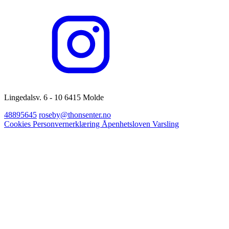
Lingedalsv. 6 - 10 6415 Molde
48895645
roseby@thonsenter.no
Cookies
Personvernerklæring
Åpenhetsloven
Varsling