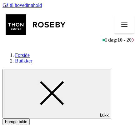
Gå til hovedinnhold
I dag:
10 - 20
Forside
Butikker
Butikker
Mat og drikke
Helse
Lukk
Aktiviteter
Forrige bilde
Tilbud