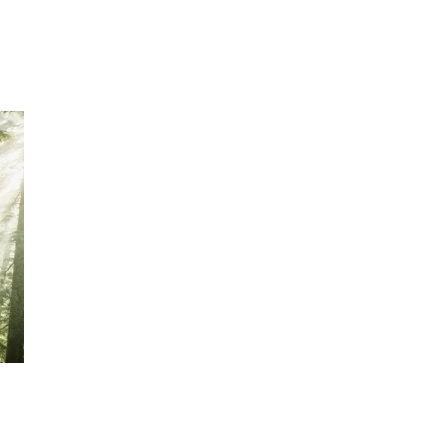
Inspirasjon
Søk
Åpningstider
Praktisk informasjon
Ledige stillinger
Magasin
Gavekort
Finn frem