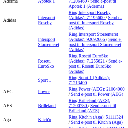
Aderma
Apotek 1
71206460
/
Send e-post
til
Apotek 1 (Aderma)
Ring Intersport Roseby
Intersport
(Adidas):
71195600
/
Send e-
Adidas
Roseby
post
til Intersport Roseby
(Adidas)
Ring Intersport Storsenteret
Intersport
(Adidas):
92692666
/
Send e-
Storsenteret
post
til Intersport Storsenteret
(Adidas)
Ring Rosetti EuroSko
Rosetti
(Adidas):
71255821
/
Send e-
EuroSko
post
til Rosetti EuroSko
(Adidas)
Ring Sport 1 (Adidas):
Sport 1
71213400
Ring Power (AEG):
21004000
AEG
Power
/
Send e-post
til Power (AEG)
Ring Brilleland (AES):
AES
Brilleland
71200780
/
Send e-post
til
Brilleland (AES)
Ring Kitch'n (Aga):
51111324
Aga
Kitch'n
/
Send e-post
til Kitch'n (Aga)