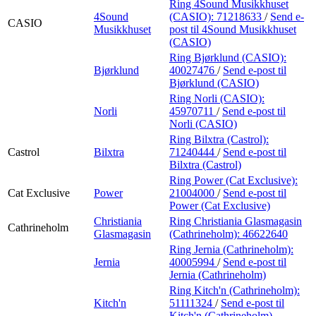
Ring 4Sound Musikkhuset
4Sound
(CASIO):
71218633
/
Send e-
CASIO
Musikkhuset
post
til 4Sound Musikkhuset
(CASIO)
Ring Bjørklund (CASIO):
Bjørklund
40027476
/
Send e-post
til
Bjørklund (CASIO)
Ring Norli (CASIO):
Norli
45970711
/
Send e-post
til
Norli (CASIO)
Ring Bilxtra (Castrol):
Castrol
Bilxtra
71240444
/
Send e-post
til
Bilxtra (Castrol)
Ring Power (Cat Exclusive):
Cat Exclusive
Power
21004000
/
Send e-post
til
Power (Cat Exclusive)
Christiania
Ring Christiania Glasmagasin
Cathrineholm
Glasmagasin
(Cathrineholm):
46622640
Ring Jernia (Cathrineholm):
Jernia
40005994
/
Send e-post
til
Jernia (Cathrineholm)
Ring Kitch'n (Cathrineholm):
Kitch'n
51111324
/
Send e-post
til
Kitch'n (Cathrineholm)