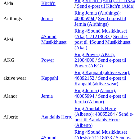
Ring Kitch'n (Aida):
51111324
Aida
Kitch'n
/
Send e-post
til Kitch'n (Aida)
Ring Jernia (Airthings):
Airthings
Jernia
40005994
/
Send e-post
til
Jernia (Airthings)
Ring 4Sound Musikkhuset
4Sound
(Akai):
71218633
/
Send e-
Akai
Musikkhuset
post
til 4Sound Musikkhuset
(Akai)
Ring Power (AKG):
AKG
Power
21004000
/
Send e-post
til
Power (AKG)
Ring Kappahl (aktive wear):
aktive wear
Kappahl
46892152
/
Send e-post
til
Kappahl (aktive wear)
Ring Jernia (Alanor):
Alanor
Jernia
40005994
/
Send e-post
til
Jernia (Alanor)
Ring Aandahls Herre
(Alberto):
48065264
/
Send e-
Alberto
Aandahls Herre
post
til Aandahls Herre
(Alberto)
Ring 4Sound Musikkhuset
4Sound
(Alesis):
71218633
/
Send e-