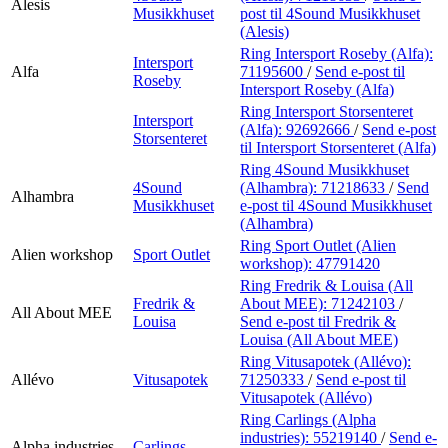
Alesis
Musikkhuset
post
til 4Sound Musikkhuset
(Alesis)
Ring Intersport Roseby (Alfa):
Intersport
Alfa
71195600
/
Send e-post
til
Roseby
Intersport Roseby (Alfa)
Ring Intersport Storsenteret
Intersport
(Alfa):
92692666
/
Send e-post
Storsenteret
til Intersport Storsenteret (Alfa)
Ring 4Sound Musikkhuset
4Sound
(Alhambra):
71218633
/
Send
Alhambra
Musikkhuset
e-post
til 4Sound Musikkhuset
(Alhambra)
Ring Sport Outlet (Alien
Alien workshop
Sport Outlet
workshop):
47791420
Ring Fredrik & Louisa (All
Fredrik &
About MEE):
71242103
/
All About MEE
Louisa
Send e-post
til Fredrik &
Louisa (All About MEE)
Ring Vitusapotek (Allévo):
Allévo
Vitusapotek
71250333
/
Send e-post
til
Vitusapotek (Allévo)
Ring Carlings (Alpha
industries):
55219140
/
Send e-
Alpha industries
Carlings