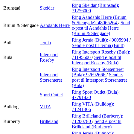
Ring Skeidar (Brunstad):
Brunstad
Skeidar
71256000
Ring Aandahls Herre (Bruun
& Stengade):
48065264
/
Send
Bruun & Stengade
Aandahls Herre
e-post
til Aandahls Herre
(Bruun & Stengade)
Ring Jernia (Built):
40005994
/
Built
Jernia
Send e-post
til Jernia (Built)
Ring Intersport Roseby (Bula):
Intersport
Bula
71195600
/
Send e-post
til
Roseby
Intersport Roseby (Bula)
Ring Intersport Storsenteret
Intersport
(Bula):
92692666
/
Send e-
Storsenteret
post
til Intersport Storsenteret
(Bula)
Ring Sport Outlet (Bula):
Sport Outlet
47791420
Ring VITA (Bulldog):
Bulldog
VITA
71241366
Ring Brilleland (Burberry):
Burberry
Brilleland
71200780
/
Send e-post
til
Brilleland (Burberry)
Ring Jernia (Butinox):