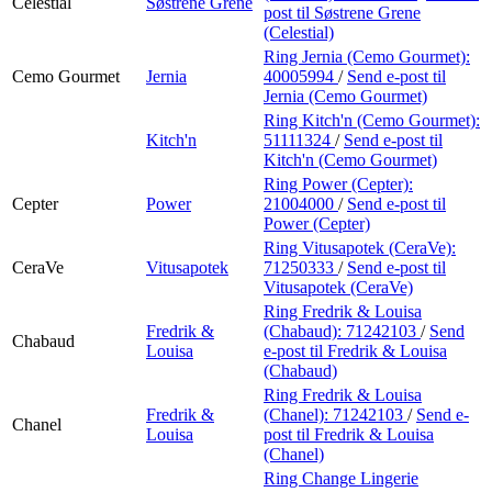
Celestial
Søstrene Grene
post
til Søstrene Grene
(Celestial)
Ring Jernia (Cemo Gourmet):
Cemo Gourmet
Jernia
40005994
/
Send e-post
til
Jernia (Cemo Gourmet)
Ring Kitch'n (Cemo Gourmet):
Kitch'n
51111324
/
Send e-post
til
Kitch'n (Cemo Gourmet)
Ring Power (Cepter):
Cepter
Power
21004000
/
Send e-post
til
Power (Cepter)
Ring Vitusapotek (CeraVe):
CeraVe
Vitusapotek
71250333
/
Send e-post
til
Vitusapotek (CeraVe)
Ring Fredrik & Louisa
Fredrik &
(Chabaud):
71242103
/
Send
Chabaud
Louisa
e-post
til Fredrik & Louisa
(Chabaud)
Ring Fredrik & Louisa
Fredrik &
(Chanel):
71242103
/
Send e-
Chanel
Louisa
post
til Fredrik & Louisa
(Chanel)
Ring Change Lingerie