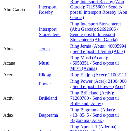
Ring Intersport Roseby (Abu
Intersport
Garcia):
71195600
/
Send e-
Abu Garcia
Roseby
post
til Intersport Roseby (Abu
Garcia)
Ring Intersport Storsenteret
Intersport
(Abu Garcia):
92692666
/
Storsenteret
Send e-post
til Intersport
Storsenteret (Abu Garcia)
Ring Jernia (Abus):
40005994
Abus
Jernia
/
Send e-post
til Jernia (Abus)
Ring Musti (Acana):
Acana
Musti
46958351
/
Send e-post
til
Musti (Acana)
Acer
Elkjøp
Ring Elkjøp (Acer):
21002121
Ring Power (Acer):
21004000
Power
/
Send e-post
til Power (Acer)
Ring Brilleland (Activ):
Activ
Brilleland
71200780
/
Send e-post
til
Brilleland (Activ)
Ring Bagorama (Adax):
Adax
Bagorama
41348545
/
Send e-post
til
Bagorama (Adax)
Ring Apotek 1 (Aderma):