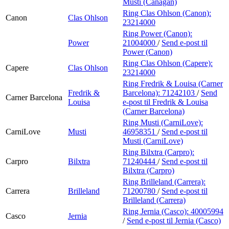
Musti (Canagan)
Ring Clas Ohlson (Canon):
Canon
Clas Ohlson
23214000
Ring Power (Canon):
Power
21004000
/
Send e-post
til
Power (Canon)
Ring Clas Ohlson (Capere):
Capere
Clas Ohlson
23214000
Ring Fredrik & Louisa (Carner
Fredrik &
Barcelona):
71242103
/
Send
Carner Barcelona
Louisa
e-post
til Fredrik & Louisa
(Carner Barcelona)
Ring Musti (CarniLove):
CarniLove
Musti
46958351
/
Send e-post
til
Musti (CarniLove)
Ring Bilxtra (Carpro):
Carpro
Bilxtra
71240444
/
Send e-post
til
Bilxtra (Carpro)
Ring Brilleland (Carrera):
Carrera
Brilleland
71200780
/
Send e-post
til
Brilleland (Carrera)
Ring Jernia (Casco):
40005994
Casco
Jernia
/
Send e-post
til Jernia (Casco)