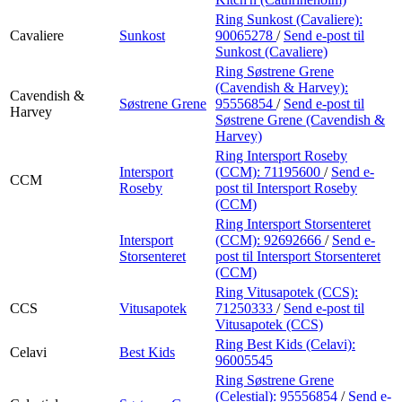
Ring Sunkost (Cavaliere):
Cavaliere
Sunkost
90065278
/
Send e-post
til
Sunkost (Cavaliere)
Ring Søstrene Grene
(Cavendish & Harvey):
Cavendish &
Søstrene Grene
95556854
/
Send e-post
til
Harvey
Søstrene Grene (Cavendish &
Harvey)
Ring Intersport Roseby
Intersport
(CCM):
71195600
/
Send e-
CCM
Roseby
post
til Intersport Roseby
(CCM)
Ring Intersport Storsenteret
Intersport
(CCM):
92692666
/
Send e-
Storsenteret
post
til Intersport Storsenteret
(CCM)
Ring Vitusapotek (CCS):
CCS
Vitusapotek
71250333
/
Send e-post
til
Vitusapotek (CCS)
Ring Best Kids (Celavi):
Celavi
Best Kids
96005545
Ring Søstrene Grene
(Celestial):
95556854
/
Send e-