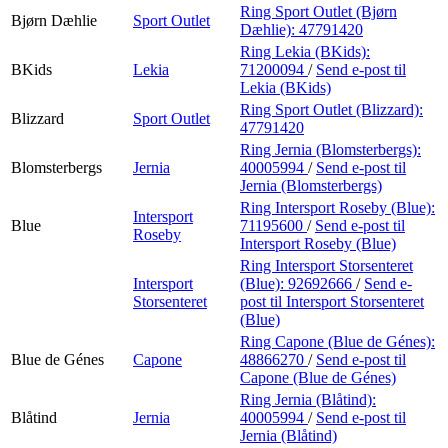
Ring Sport Outlet (Bjørn
Bjørn Dæhlie
Sport Outlet
Dæhlie):
47791420
Ring Lekia (BKids):
BKids
Lekia
71200094
/
Send e-post
til
Lekia (BKids)
Ring Sport Outlet (Blizzard):
Blizzard
Sport Outlet
47791420
Ring Jernia (Blomsterbergs):
Blomsterbergs
Jernia
40005994
/
Send e-post
til
Jernia (Blomsterbergs)
Ring Intersport Roseby (Blue):
Intersport
Blue
71195600
/
Send e-post
til
Roseby
Intersport Roseby (Blue)
Ring Intersport Storsenteret
Intersport
(Blue):
92692666
/
Send e-
Storsenteret
post
til Intersport Storsenteret
(Blue)
Ring Capone (Blue de Génes):
Blue de Génes
Capone
48866270
/
Send e-post
til
Capone (Blue de Génes)
Ring Jernia (Blåtind):
Blåtind
Jernia
40005994
/
Send e-post
til
Jernia (Blåtind)