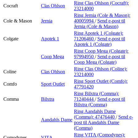
Ring Clas Ohlson (Cocraft):
Cocraft
Clas Ohlson
23214000
Ring Jernia (Cole & Mason):
Cole & Mason
Jernia
40005994
/
Send e-post
til
Jernia (Cole & Mason)
Ring Apotek 1 (Colgate):
Colgate
Apotek 1
71206460
/
Send e-post
til
Apotek 1 (Colgate)
Ring Coop Mega (Colgate):
Coop Mega
97994950
/
Send e-post
til
Coop Mega (Colgate)
Ring Clas Ohlson (Coline):
Coline
Clas Ohlson
23214000
Ring Sport Outlet (Comfo):
Comfo
Sport Outlet
47791420
Ring Bilxtra (Comma):
Comma
Bilxtra
71240444
/
Send e-post
til
Bilxtra (Comma)
Ring Aandahls Dame
(Comma):
47476440
/
Send e-
Aandahls Dame
post
til Aandahls Dame
(Comma)
Ring VITA (Comodynes):
Comodynes
VITA