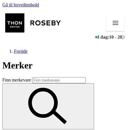
Gå til hovedinnhold
I dag:
10 - 20
Forside
Merker
Butikker
Finn merkevare
Mat og drikke
Helse
Aktiviteter
Tilbud