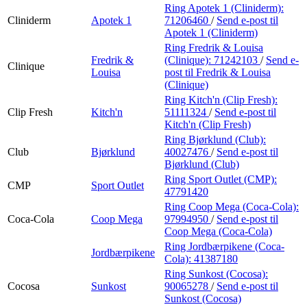
Ring Apotek 1 (Cliniderm):
Cliniderm
Apotek 1
71206460
/
Send e-post
til
Apotek 1 (Cliniderm)
Ring Fredrik & Louisa
Fredrik &
(Clinique):
71242103
/
Send e-
Clinique
Louisa
post
til Fredrik & Louisa
(Clinique)
Ring Kitch'n (Clip Fresh):
Clip Fresh
Kitch'n
51111324
/
Send e-post
til
Kitch'n (Clip Fresh)
Ring Bjørklund (Club):
Club
Bjørklund
40027476
/
Send e-post
til
Bjørklund (Club)
Ring Sport Outlet (CMP):
CMP
Sport Outlet
47791420
Ring Coop Mega (Coca-Cola):
Coca-Cola
Coop Mega
97994950
/
Send e-post
til
Coop Mega (Coca-Cola)
Ring Jordbærpikene (Coca-
Jordbærpikene
Cola):
41387180
Ring Sunkost (Cocosa):
Cocosa
Sunkost
90065278
/
Send e-post
til
Sunkost (Cocosa)