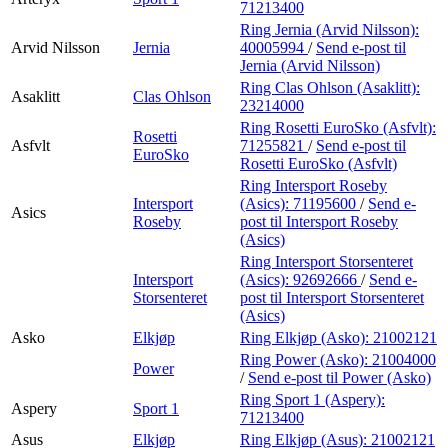
71213400
Ring Jernia (Arvid Nilsson):
Arvid Nilsson
Jernia
40005994
/
Send e-post
til
Jernia (Arvid Nilsson)
Ring Clas Ohlson (Asaklitt):
Asaklitt
Clas Ohlson
23214000
Ring Rosetti EuroSko (Asfvlt):
Rosetti
Asfvlt
71255821
/
Send e-post
til
EuroSko
Rosetti EuroSko (Asfvlt)
Ring Intersport Roseby
Intersport
(Asics):
71195600
/
Send e-
Asics
Roseby
post
til Intersport Roseby
(Asics)
Ring Intersport Storsenteret
Intersport
(Asics):
92692666
/
Send e-
Storsenteret
post
til Intersport Storsenteret
(Asics)
Asko
Elkjøp
Ring Elkjøp (Asko):
21002121
Ring Power (Asko):
21004000
Power
/
Send e-post
til Power (Asko)
Ring Sport 1 (Aspery):
Aspery
Sport 1
71213400
Asus
Elkjøp
Ring Elkjøp (Asus):
21002121