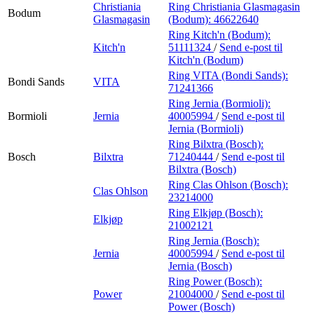
Christiania
Ring Christiania Glasmagasin
Bodum
Glasmagasin
(Bodum):
46622640
Ring Kitch'n (Bodum):
Kitch'n
51111324
/
Send e-post
til
Kitch'n (Bodum)
Ring VITA (Bondi Sands):
Bondi Sands
VITA
71241366
Ring Jernia (Bormioli):
Bormioli
Jernia
40005994
/
Send e-post
til
Jernia (Bormioli)
Ring Bilxtra (Bosch):
Bosch
Bilxtra
71240444
/
Send e-post
til
Bilxtra (Bosch)
Ring Clas Ohlson (Bosch):
Clas Ohlson
23214000
Ring Elkjøp (Bosch):
Elkjøp
21002121
Ring Jernia (Bosch):
Jernia
40005994
/
Send e-post
til
Jernia (Bosch)
Ring Power (Bosch):
Power
21004000
/
Send e-post
til
Power (Bosch)