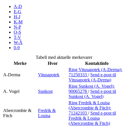
Inspirasjon
A-D
E-G
H-J
K-M
N-P
Søk
Q-S
T-V
W-Å
0-9
Åpningstider
Tabell med aktuelle merkevarer
Merke
Hvor
Kontaktinfo
Praktisk informasjon
Ring Vitusapotek (A-Derma):
A-Derma
Vitusapotek
71250333
/
Send e-post
til
Ledige stillinger
Vitusapotek (A-Derma)
Magasin
Ring Sunkost (A. Vogel):
A. Vogel
Sunkost
90065278
/
Send e-post
til
Sunkost (A. Vogel)
Gavekort
Ring Fredrik & Louisa
Finn frem
(Abercrombie & Fitch):
Abercrombie &
Fredrik &
71242103
/
Send e-post
til
Fitch
Louisa
Fredrik & Louisa
(Abercrombie & Fitch)