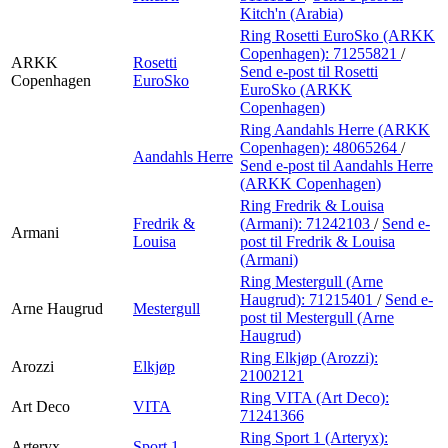
Kitch'n (Arabia)
Ring Rosetti EuroSko (ARKK
Copenhagen):
71255821
/
ARKK
Rosetti
Send e-post
til Rosetti
Copenhagen
EuroSko
EuroSko (ARKK
Copenhagen)
Ring Aandahls Herre (ARKK
Copenhagen):
48065264
/
Aandahls Herre
Send e-post
til Aandahls Herre
(ARKK Copenhagen)
Ring Fredrik & Louisa
Fredrik &
(Armani):
71242103
/
Send e-
Armani
Louisa
post
til Fredrik & Louisa
(Armani)
Ring Mestergull (Arne
Haugrud):
71215401
/
Send e-
Arne Haugrud
Mestergull
post
til Mestergull (Arne
Haugrud)
Ring Elkjøp (Arozzi):
Arozzi
Elkjøp
21002121
Ring VITA (Art Deco):
Art Deco
VITA
71241366
Ring Sport 1 (Arteryx):
Arteryx
Sport 1