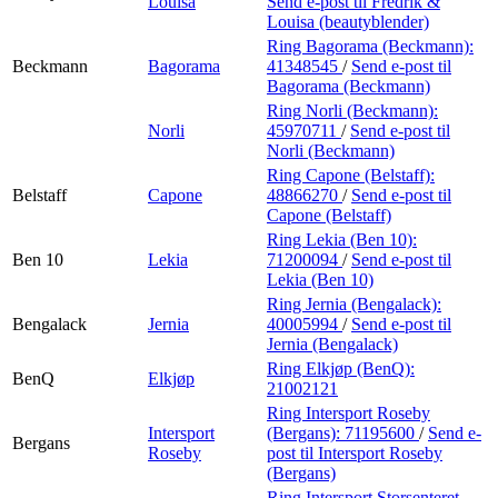
Louisa
Send e-post
til Fredrik &
Louisa (beautyblender)
Ring Bagorama (Beckmann):
Beckmann
Bagorama
41348545
/
Send e-post
til
Bagorama (Beckmann)
Ring Norli (Beckmann):
Norli
45970711
/
Send e-post
til
Norli (Beckmann)
Ring Capone (Belstaff):
Belstaff
Capone
48866270
/
Send e-post
til
Capone (Belstaff)
Ring Lekia (Ben 10):
Ben 10
Lekia
71200094
/
Send e-post
til
Lekia (Ben 10)
Ring Jernia (Bengalack):
Bengalack
Jernia
40005994
/
Send e-post
til
Jernia (Bengalack)
Ring Elkjøp (BenQ):
BenQ
Elkjøp
21002121
Ring Intersport Roseby
Intersport
(Bergans):
71195600
/
Send e-
Bergans
Roseby
post
til Intersport Roseby
(Bergans)
Ring Intersport Storsenteret