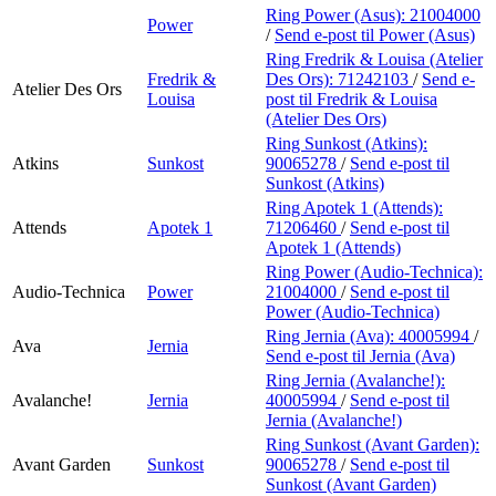
Ring Power (Asus):
21004000
Power
/
Send e-post
til Power (Asus)
Ring Fredrik & Louisa (Atelier
Fredrik &
Des Ors):
71242103
/
Send e-
Atelier Des Ors
Louisa
post
til Fredrik & Louisa
(Atelier Des Ors)
Ring Sunkost (Atkins):
Atkins
Sunkost
90065278
/
Send e-post
til
Sunkost (Atkins)
Ring Apotek 1 (Attends):
Attends
Apotek 1
71206460
/
Send e-post
til
Apotek 1 (Attends)
Ring Power (Audio-Technica):
Audio-Technica
Power
21004000
/
Send e-post
til
Power (Audio-Technica)
Ring Jernia (Ava):
40005994
/
Ava
Jernia
Send e-post
til Jernia (Ava)
Ring Jernia (Avalanche!):
Avalanche!
Jernia
40005994
/
Send e-post
til
Jernia (Avalanche!)
Ring Sunkost (Avant Garden):
Avant Garden
Sunkost
90065278
/
Send e-post
til
Sunkost (Avant Garden)