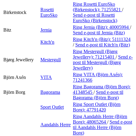
Ring Rosetti EuroSko
Rosetti
(Birkenstock):
71255821
/
Birkenstock
EuroSko
Send e-post
til Rosetti
EuroSko (Birkenstock)
Ring Jernia (Bitz):
40005994
/
Bitz
Jernia
Send e-post
til Jernia (Bitz)
Ring Kitch'n (Bitz):
51111324
Kitch'n
/
Send e-post
til Kitch'n (Bitz)
Ring Mestergull (Bjørg
Jewellery):
71215401
/
Send e-
Bjørg Jewellery
Mestergull
post
til Mestergull (Bjørg
Jewellery)
Ring VITA (Björn Axén):
Björn Axén
VITA
71241366
Ring Bagorama (Björn Borg):
Björn Borg
Bagorama
41348545
/
Send e-post
til
Bagorama (Björn Borg)
Ring Sport Outlet (Björn
Sport Outlet
Borg):
47791420
Ring Aandahls Herre (Björn
Borg):
48065264
/
Send e-post
Aandahls Herre
til Aandahls Herre (Björn
Borg)