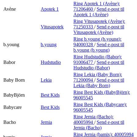
Ring Apotek 1 (Avène):
Avène
Apotek 1
71206460
/
Send e-post
til
Apotek 1 (Avène)
Ring Vitusapotek (Avène):
Vitusapotek
71250333
/
Send e-post
til
Vitusapotek (Avène)
Ring b.young (b.young):
b.young
b.young
94000328
/
Send e-post
til
b.young (b.young)
Ring Hudstudio (Babor):
Babor
Hudstudio
91006477
/
Send e-post
til
Hudstudio (Babor)
Ring Lekia (Baby Born):
Baby Born
Lekia
71200094
/
Send e-post
til
Lekia (Baby Born)
Ring Best Kids (BabyBjörn):
BabyBjörn
Best Kids
96005545
Ring Best Kids (Babycare):
Babycare
Best Kids
96005545
Ring Jernia (Bacho):
Bacho
Jernia
40005994
/
Send e-post
til
Jernia (Bacho)
Ring Jernia (bamix):
40005994