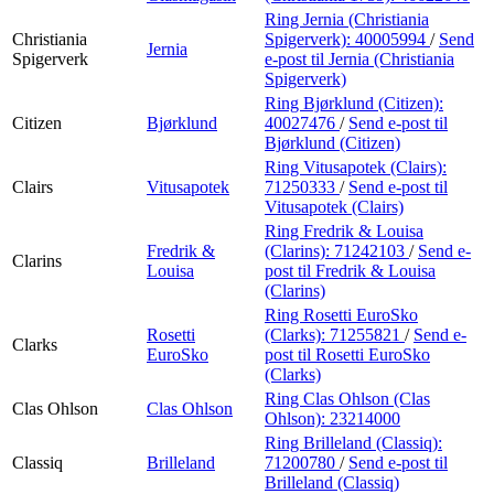
Ring Jernia (Christiania
Christiania
Spigerverk):
40005994
/
Send
Jernia
Spigerverk
e-post
til Jernia (Christiania
Spigerverk)
Ring Bjørklund (Citizen):
Citizen
Bjørklund
40027476
/
Send e-post
til
Bjørklund (Citizen)
Ring Vitusapotek (Clairs):
Clairs
Vitusapotek
71250333
/
Send e-post
til
Vitusapotek (Clairs)
Ring Fredrik & Louisa
Fredrik &
(Clarins):
71242103
/
Send e-
Clarins
Louisa
post
til Fredrik & Louisa
(Clarins)
Ring Rosetti EuroSko
Rosetti
(Clarks):
71255821
/
Send e-
Clarks
EuroSko
post
til Rosetti EuroSko
(Clarks)
Ring Clas Ohlson (Clas
Clas Ohlson
Clas Ohlson
Ohlson):
23214000
Ring Brilleland (Classiq):
Classiq
Brilleland
71200780
/
Send e-post
til
Brilleland (Classiq)