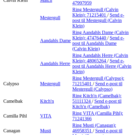
Calvin Klein
Match
47997959
Ring Mestergull (Calvin
Klein):
71215401
/
Send e-
Mestergull
post
til Mestergull (Calvin
Klein)
Ring Aandahls Dame (Calvin
Klein):
47476440
/
Send e-
Aandahls Dame
post
til Aandahls Dame
(Calvin Klein)
Ring Aandahls Herre (Calvin
Klein):
48065264
/
Send e-
Aandahls Herre
post
til Aandahls Herre (Calvin
Klein)
Ring Mestergull (Calypso):
Calypso
Mestergull
71215401
/
Send e-post
til
Mestergull (Calypso)
Ring Kitch'n (Camelbak):
Camelbak
Kitch'n
51111324
/
Send e-post
til
Kitch'n (Camelbak)
Ring VITA (Camilla Pihl):
Camilla Pihl
VITA
71241366
Ring Musti (Canagan):
Canagan
Musti
46958351
/
Send e-post
til