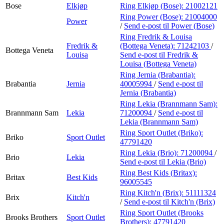
Bose
Elkjøp
Ring Elkjøp (Bose):
21002121
Ring Power (Bose):
21004000
Power
/
Send e-post
til Power (Bose)
Ring Fredrik & Louisa
Fredrik &
(Bottega Veneta):
71242103
/
Bottega Veneta
Louisa
Send e-post
til Fredrik &
Louisa (Bottega Veneta)
Ring Jernia (Brabantia):
Brabantia
Jernia
40005994
/
Send e-post
til
Jernia (Brabantia)
Ring Lekia (Brannmann Sam):
Brannmann Sam
Lekia
71200094
/
Send e-post
til
Lekia (Brannmann Sam)
Ring Sport Outlet (Briko):
Briko
Sport Outlet
47791420
Ring Lekia (Brio):
71200094
/
Brio
Lekia
Send e-post
til Lekia (Brio)
Ring Best Kids (Britax):
Britax
Best Kids
96005545
Ring Kitch'n (Brix):
51111324
Brix
Kitch'n
/
Send e-post
til Kitch'n (Brix)
Ring Sport Outlet (Brooks
Brooks Brothers
Sport Outlet
Brothers):
47791420