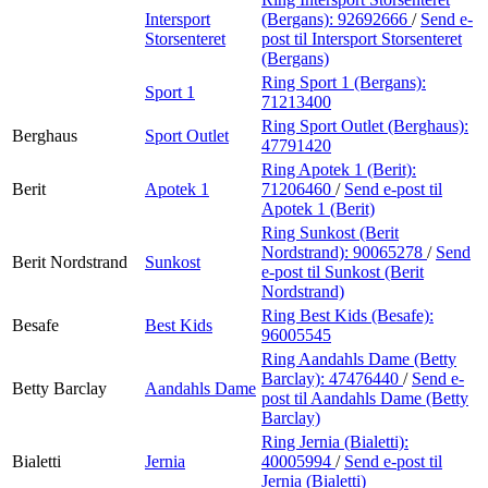
Intersport
(Bergans):
92692666
/
Send e-
Storsenteret
post
til Intersport Storsenteret
(Bergans)
Ring Sport 1 (Bergans):
Sport 1
71213400
Ring Sport Outlet (Berghaus):
Berghaus
Sport Outlet
47791420
Ring Apotek 1 (Berit):
Berit
Apotek 1
71206460
/
Send e-post
til
Apotek 1 (Berit)
Ring Sunkost (Berit
Nordstrand):
90065278
/
Send
Berit Nordstrand
Sunkost
e-post
til Sunkost (Berit
Nordstrand)
Ring Best Kids (Besafe):
Besafe
Best Kids
96005545
Ring Aandahls Dame (Betty
Barclay):
47476440
/
Send e-
Betty Barclay
Aandahls Dame
post
til Aandahls Dame (Betty
Barclay)
Ring Jernia (Bialetti):
Bialetti
Jernia
40005994
/
Send e-post
til
Jernia (Bialetti)