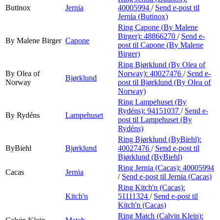
Butinox
Jernia
40005994
/
Send e-post
til
Jernia (Butinox)
Ring Capone (By Malene
Birger):
48866270
/
Send e-
By Malene Birger
Capone
post
til Capone (By Malene
Birger)
Ring Bjørklund (By Olea of
By Olea of
Norway):
40027476
/
Send e-
Bjørklund
Norway
post
til Bjørklund (By Olea of
Norway)
Ring Lampehuset (By
Rydéns):
94151037
/
Send e-
By Rydéns
Lampehuset
post
til Lampehuset (By
Rydéns)
Ring Bjørklund (ByBiehl):
ByBiehl
Bjørklund
40027476
/
Send e-post
til
Bjørklund (ByBiehl)
Ring Jernia (Cacas):
40005994
Cacas
Jernia
/
Send e-post
til Jernia (Cacas)
Ring Kitch'n (Cacas):
Kitch'n
51111324
/
Send e-post
til
Kitch'n (Cacas)
Ring Match (Calvin Klein):