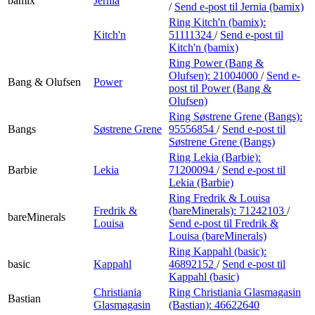
bamix
Jernia
/
Send e-post
til Jernia (bamix)
Ring Kitch'n (bamix):
Kitch'n
51111324
/
Send e-post
til
Kitch'n (bamix)
Ring Power (Bang &
Olufsen):
21004000
/
Send e-
Bang & Olufsen
Power
post
til Power (Bang &
Olufsen)
Ring Søstrene Grene (Bangs):
Bangs
Søstrene Grene
95556854
/
Send e-post
til
Søstrene Grene (Bangs)
Ring Lekia (Barbie):
Barbie
Lekia
71200094
/
Send e-post
til
Lekia (Barbie)
Ring Fredrik & Louisa
Fredrik &
(bareMinerals):
71242103
/
bareMinerals
Louisa
Send e-post
til Fredrik &
Louisa (bareMinerals)
Ring Kappahl (basic):
basic
Kappahl
46892152
/
Send e-post
til
Kappahl (basic)
Christiania
Ring Christiania Glasmagasin
Bastian
Glasmagasin
(Bastian):
46622640