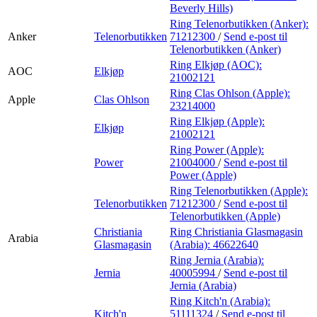
Beverly Hills)
Ring Telenorbutikken (Anker):
Anker
Telenorbutikken
71212300
/
Send e-post
til
Telenorbutikken (Anker)
Ring Elkjøp (AOC):
AOC
Elkjøp
21002121
Ring Clas Ohlson (Apple):
Apple
Clas Ohlson
23214000
Ring Elkjøp (Apple):
Elkjøp
21002121
Ring Power (Apple):
Power
21004000
/
Send e-post
til
Power (Apple)
Ring Telenorbutikken (Apple):
Telenorbutikken
71212300
/
Send e-post
til
Telenorbutikken (Apple)
Christiania
Ring Christiania Glasmagasin
Arabia
Glasmagasin
(Arabia):
46622640
Ring Jernia (Arabia):
Jernia
40005994
/
Send e-post
til
Jernia (Arabia)
Ring Kitch'n (Arabia):
Kitch'n
51111324
/
Send e-post
til