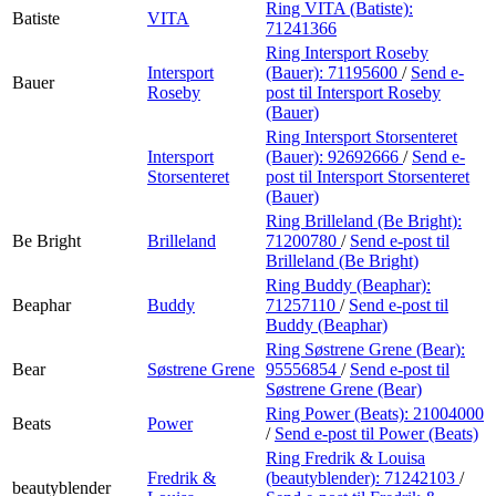
Ring VITA (Batiste):
Batiste
VITA
71241366
Ring Intersport Roseby
Intersport
(Bauer):
71195600
/
Send e-
Bauer
Roseby
post
til Intersport Roseby
(Bauer)
Ring Intersport Storsenteret
Intersport
(Bauer):
92692666
/
Send e-
Storsenteret
post
til Intersport Storsenteret
(Bauer)
Ring Brilleland (Be Bright):
Be Bright
Brilleland
71200780
/
Send e-post
til
Brilleland (Be Bright)
Ring Buddy (Beaphar):
Beaphar
Buddy
71257110
/
Send e-post
til
Buddy (Beaphar)
Ring Søstrene Grene (Bear):
Bear
Søstrene Grene
95556854
/
Send e-post
til
Søstrene Grene (Bear)
Ring Power (Beats):
21004000
Beats
Power
/
Send e-post
til Power (Beats)
Ring Fredrik & Louisa
Fredrik &
(beautyblender):
71242103
/
beautyblender