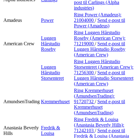
post
til Carlings (Alpha
industries)
Ring Power (Amadeus):
Amadeus
Power
21004000
/
Send e-post
til
Power (Amadeus)
Ring Luggen Hårstudio
Luggen
Roseby (American Crew):
American Crew
Hårstudio
71219000
/
Send e-post
til
Roseby
Luggen Hårstudio Roseby
(American Crew)
Ring Luggen Hårstudio
Luggen
Storsenteret (American Crew):
Hårstudio
71256300
/
Send e-post
til
Storsenteret
Luggen Hårstudio Storsenteret
(American Crew)
Ring Kremmerhuset
(AmundsenTrading):
AmundsenTrading
Kremmerhuset
91720732
/
Send e-post
til
Kremmerhuset
(AmundsenTrading)
Ring Fredrik & Louisa
(Anastasia Beverly Hills):
Anastasia Beverly
Fredrik &
71242103
/
Send e-post
til
Hills
Louisa
Fredrik & Louisa (Anastasia