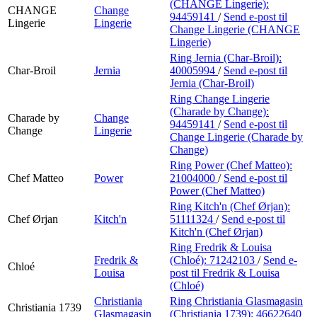
(CHANGE Lingerie):
CHANGE
Change
94459141
/
Send e-post
til
Lingerie
Lingerie
Change Lingerie (CHANGE
Lingerie)
Ring Jernia (Char-Broil):
Char-Broil
Jernia
40005994
/
Send e-post
til
Jernia (Char-Broil)
Ring Change Lingerie
(Charade by Change):
Charade by
Change
94459141
/
Send e-post
til
Change
Lingerie
Change Lingerie (Charade by
Change)
Ring Power (Chef Matteo):
Chef Matteo
Power
21004000
/
Send e-post
til
Power (Chef Matteo)
Ring Kitch'n (Chef Ørjan):
Chef Ørjan
Kitch'n
51111324
/
Send e-post
til
Kitch'n (Chef Ørjan)
Ring Fredrik & Louisa
Fredrik &
(Chloé):
71242103
/
Send e-
Chloé
Louisa
post
til Fredrik & Louisa
(Chloé)
Christiania
Ring Christiania Glasmagasin
Christiania 1739
Glasmagasin
(Christiania 1739):
46622640