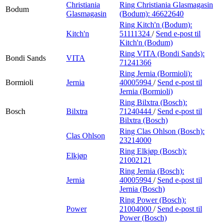
Christiania
Ring Christiania Glasmagasin
Bodum
Glasmagasin
(Bodum):
46622640
Ring Kitch'n (Bodum):
Kitch'n
51111324
/
Send e-post
til
Kitch'n (Bodum)
Ring VITA (Bondi Sands):
Bondi Sands
VITA
71241366
Ring Jernia (Bormioli):
Bormioli
Jernia
40005994
/
Send e-post
til
Jernia (Bormioli)
Ring Bilxtra (Bosch):
Bosch
Bilxtra
71240444
/
Send e-post
til
Bilxtra (Bosch)
Ring Clas Ohlson (Bosch):
Clas Ohlson
23214000
Ring Elkjøp (Bosch):
Elkjøp
21002121
Ring Jernia (Bosch):
Jernia
40005994
/
Send e-post
til
Jernia (Bosch)
Ring Power (Bosch):
Power
21004000
/
Send e-post
til
Power (Bosch)