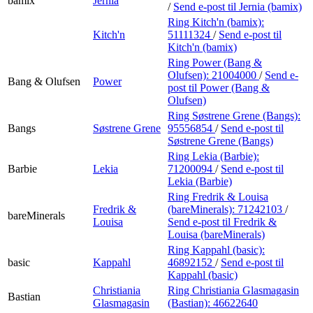
bamix
Jernia
/
Send e-post
til Jernia (bamix)
Ring Kitch'n (bamix):
Kitch'n
51111324
/
Send e-post
til
Kitch'n (bamix)
Ring Power (Bang &
Olufsen):
21004000
/
Send e-
Bang & Olufsen
Power
post
til Power (Bang &
Olufsen)
Ring Søstrene Grene (Bangs):
Bangs
Søstrene Grene
95556854
/
Send e-post
til
Søstrene Grene (Bangs)
Ring Lekia (Barbie):
Barbie
Lekia
71200094
/
Send e-post
til
Lekia (Barbie)
Ring Fredrik & Louisa
Fredrik &
(bareMinerals):
71242103
/
bareMinerals
Louisa
Send e-post
til Fredrik &
Louisa (bareMinerals)
Ring Kappahl (basic):
basic
Kappahl
46892152
/
Send e-post
til
Kappahl (basic)
Christiania
Ring Christiania Glasmagasin
Bastian
Glasmagasin
(Bastian):
46622640