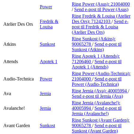
Ring Power (Asus):
21004000
Power
/
Send e-post
til Power (Asus)
Ring Fredrik & Louisa (Atelier
Fredrik &
Des Ors):
71242103
/
Send e-
Atelier Des Ors
Louisa
post
til Fredrik & Louisa
(Atelier Des Ors)
Ring Sunkost (Atkins):
Atkins
Sunkost
90065278
/
Send e-post
til
Sunkost (Atkins)
Ring Apotek 1 (Attends):
Attends
Apotek 1
71206460
/
Send e-post
til
Apotek 1 (Attends)
Ring Power (Audio-Technica):
Audio-Technica
Power
21004000
/
Send e-post
til
Power (Audio-Technica)
Ring Jernia (Ava):
40005994
/
Ava
Jernia
Send e-post
til Jernia (Ava)
Ring Jernia (Avalanche!):
Avalanche!
Jernia
40005994
/
Send e-post
til
Jernia (Avalanche!)
Ring Sunkost (Avant Garden):
Avant Garden
Sunkost
90065278
/
Send e-post
til
Sunkost (Avant Garden)