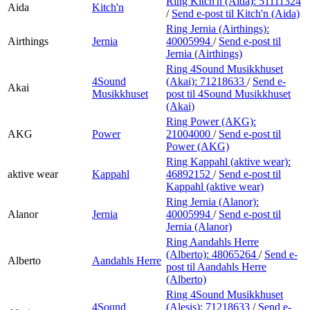
Ring Kitch'n (Aida):
51111324
Aida
Kitch'n
/
Send e-post
til Kitch'n (Aida)
Ring Jernia (Airthings):
Airthings
Jernia
40005994
/
Send e-post
til
Jernia (Airthings)
Ring 4Sound Musikkhuset
4Sound
(Akai):
71218633
/
Send e-
Akai
Musikkhuset
post
til 4Sound Musikkhuset
(Akai)
Ring Power (AKG):
AKG
Power
21004000
/
Send e-post
til
Power (AKG)
Ring Kappahl (aktive wear):
aktive wear
Kappahl
46892152
/
Send e-post
til
Kappahl (aktive wear)
Ring Jernia (Alanor):
Alanor
Jernia
40005994
/
Send e-post
til
Jernia (Alanor)
Ring Aandahls Herre
(Alberto):
48065264
/
Send e-
Alberto
Aandahls Herre
post
til Aandahls Herre
(Alberto)
Ring 4Sound Musikkhuset
4Sound
(Alesis):
71218633
/
Send e-