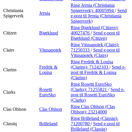
Ring Jernia (Christiania
Christiania
Spigerverk):
40005994
/
Send
Jernia
Spigerverk
e-post
til Jernia (Christiania
Spigerverk)
Ring Bjørklund (Citizen):
Citizen
Bjørklund
40027476
/
Send e-post
til
Bjørklund (Citizen)
Ring Vitusapotek (Clairs):
Clairs
Vitusapotek
71250333
/
Send e-post
til
Vitusapotek (Clairs)
Ring Fredrik & Louisa
Fredrik &
(Clarins):
71242103
/
Send e-
Clarins
Louisa
post
til Fredrik & Louisa
(Clarins)
Ring Rosetti EuroSko
Rosetti
(Clarks):
71255821
/
Send e-
Clarks
EuroSko
post
til Rosetti EuroSko
(Clarks)
Ring Clas Ohlson (Clas
Clas Ohlson
Clas Ohlson
Ohlson):
23214000
Ring Brilleland (Classiq):
Classiq
Brilleland
71200780
/
Send e-post
til
Brilleland (Classiq)