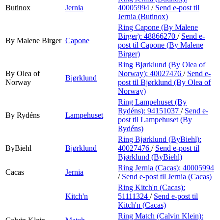
Butinox
Jernia
40005994
/
Send e-post
til
Jernia (Butinox)
Ring Capone (By Malene
Birger):
48866270
/
Send e-
By Malene Birger
Capone
post
til Capone (By Malene
Birger)
Ring Bjørklund (By Olea of
By Olea of
Norway):
40027476
/
Send e-
Bjørklund
Norway
post
til Bjørklund (By Olea of
Norway)
Ring Lampehuset (By
Rydéns):
94151037
/
Send e-
By Rydéns
Lampehuset
post
til Lampehuset (By
Rydéns)
Ring Bjørklund (ByBiehl):
ByBiehl
Bjørklund
40027476
/
Send e-post
til
Bjørklund (ByBiehl)
Ring Jernia (Cacas):
40005994
Cacas
Jernia
/
Send e-post
til Jernia (Cacas)
Ring Kitch'n (Cacas):
Kitch'n
51111324
/
Send e-post
til
Kitch'n (Cacas)
Ring Match (Calvin Klein):