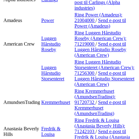
post
til Carlings (Alpha
industries)
Ring Power (Amadeus):
Amadeus
Power
21004000
/
Send e-post
til
Power (Amadeus)
Ring Luggen Hårstudio
Luggen
Roseby (American Crew):
American Crew
Hårstudio
71219000
/
Send e-post
til
Roseby
Luggen Hårstudio Roseby
(American Crew)
Ring Luggen Hårstudio
Luggen
Storsenteret (American Crew):
Hårstudio
71256300
/
Send e-post
til
Storsenteret
Luggen Hårstudio Storsenteret
(American Crew)
Ring Kremmerhuset
(AmundsenTrading):
AmundsenTrading
Kremmerhuset
91720732
/
Send e-post
til
Kremmerhuset
(AmundsenTrading)
Ring Fredrik & Louisa
(Anastasia Beverly Hills):
Anastasia Beverly
Fredrik &
71242103
/
Send e-post
til
Hills
Louisa
Fredrik & Louisa (Anastasia