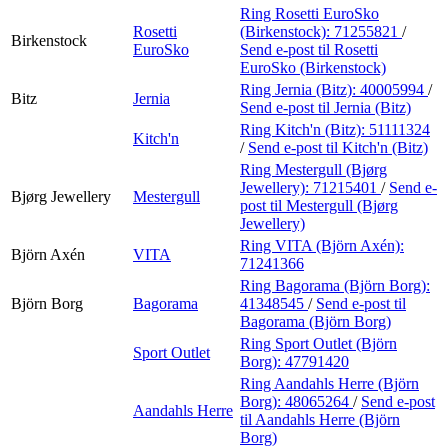
Ring Rosetti EuroSko
Rosetti
(Birkenstock):
71255821
/
Birkenstock
EuroSko
Send e-post
til Rosetti
EuroSko (Birkenstock)
Ring Jernia (Bitz):
40005994
/
Bitz
Jernia
Send e-post
til Jernia (Bitz)
Ring Kitch'n (Bitz):
51111324
Kitch'n
/
Send e-post
til Kitch'n (Bitz)
Ring Mestergull (Bjørg
Jewellery):
71215401
/
Send e-
Bjørg Jewellery
Mestergull
post
til Mestergull (Bjørg
Jewellery)
Ring VITA (Björn Axén):
Björn Axén
VITA
71241366
Ring Bagorama (Björn Borg):
Björn Borg
Bagorama
41348545
/
Send e-post
til
Bagorama (Björn Borg)
Ring Sport Outlet (Björn
Sport Outlet
Borg):
47791420
Ring Aandahls Herre (Björn
Borg):
48065264
/
Send e-post
Aandahls Herre
til Aandahls Herre (Björn
Borg)