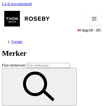
Gå til hovedinnhold
I dag:
10 - 20
Forside
Merker
Butikker
Finn merkevare
Mat og drikke
Helse
Aktiviteter
Tilbud