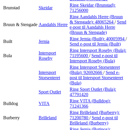
Ring Skeidar (Brunstad):
Brunstad
Skeidar
71256000
Ring Aandahls Herre (Bruun
& Stengade):
48065264
/
Send
Bruun & Stengade
Aandahls Herre
e-post
til Aandahls Herre
(Bruun & Stengade)
Ring Jernia (Built):
40005994
/
Built
Jernia
Send e-post
til Jernia (Built)
Ring Intersport Roseby (Bula):
Intersport
Bula
71195600
/
Send e-post
til
Roseby
Intersport Roseby (Bula)
Ring Intersport Storsenteret
Intersport
(Bula):
92692666
/
Send e-
Storsenteret
post
til Intersport Storsenteret
(Bula)
Ring Sport Outlet (Bula):
Sport Outlet
47791420
Ring VITA (Bulldog):
Bulldog
VITA
71241366
Ring Brilleland (Burberry):
Burberry
Brilleland
71200780
/
Send e-post
til
Brilleland (Burberry)
Ring Jernia (Butinox):