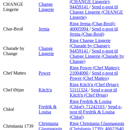
(CHANGE Lingerie):
CHANGE
Change
94459141
/
Send e-post
til
Lingerie
Lingerie
Change Lingerie (CHANGE
Lingerie)
Ring Jernia (Char-Broil):
Char-Broil
Jernia
40005994
/
Send e-post
til
Jernia (Char-Broil)
Ring Change Lingerie
(Charade by Change):
Charade by
Change
94459141
/
Send e-post
til
Change
Lingerie
Change Lingerie (Charade by
Change)
Ring Power (Chef Matteo):
Chef Matteo
Power
21004000
/
Send e-post
til
Power (Chef Matteo)
Ring Kitch'n (Chef Ørjan):
Chef Ørjan
Kitch'n
51111324
/
Send e-post
til
Kitch'n (Chef Ørjan)
Ring Fredrik & Louisa
Fredrik &
(Chloé):
71242103
/
Send e-
Chloé
Louisa
post
til Fredrik & Louisa
(Chloé)
Christiania
Ring Christiania Glasmagasin
Christiania 1739
Glasmagasin
(Christiania 1739):
46622640