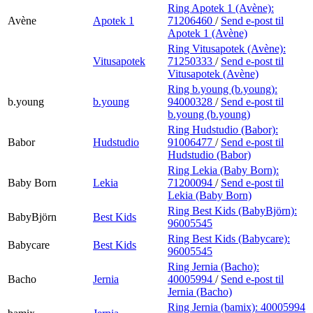
Ring Apotek 1 (Avène):
Avène
Apotek 1
71206460
/
Send e-post
til
Apotek 1 (Avène)
Ring Vitusapotek (Avène):
Vitusapotek
71250333
/
Send e-post
til
Vitusapotek (Avène)
Ring b.young (b.young):
b.young
b.young
94000328
/
Send e-post
til
b.young (b.young)
Ring Hudstudio (Babor):
Babor
Hudstudio
91006477
/
Send e-post
til
Hudstudio (Babor)
Ring Lekia (Baby Born):
Baby Born
Lekia
71200094
/
Send e-post
til
Lekia (Baby Born)
Ring Best Kids (BabyBjörn):
BabyBjörn
Best Kids
96005545
Ring Best Kids (Babycare):
Babycare
Best Kids
96005545
Ring Jernia (Bacho):
Bacho
Jernia
40005994
/
Send e-post
til
Jernia (Bacho)
Ring Jernia (bamix):
40005994