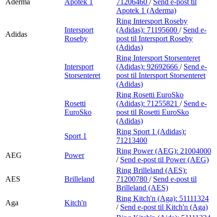
Aderma
Apotek 1
71206460
/
Send e-post
til
Apotek 1 (Aderma)
Ring Intersport Roseby
Intersport
(Adidas):
71195600
/
Send e-
Adidas
Roseby
post
til Intersport Roseby
(Adidas)
Ring Intersport Storsenteret
Intersport
(Adidas):
92692666
/
Send e-
Storsenteret
post
til Intersport Storsenteret
(Adidas)
Ring Rosetti EuroSko
Rosetti
(Adidas):
71255821
/
Send e-
EuroSko
post
til Rosetti EuroSko
(Adidas)
Ring Sport 1 (Adidas):
Sport 1
71213400
Ring Power (AEG):
21004000
AEG
Power
/
Send e-post
til Power (AEG)
Ring Brilleland (AES):
AES
Brilleland
71200780
/
Send e-post
til
Brilleland (AES)
Ring Kitch'n (Aga):
51111324
Aga
Kitch'n
/
Send e-post
til Kitch'n (Aga)