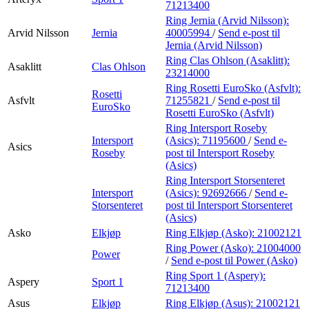
71213400
Ring Jernia (Arvid Nilsson):
Arvid Nilsson
Jernia
40005994
/
Send e-post
til
Jernia (Arvid Nilsson)
Ring Clas Ohlson (Asaklitt):
Asaklitt
Clas Ohlson
23214000
Ring Rosetti EuroSko (Asfvlt):
Rosetti
Asfvlt
71255821
/
Send e-post
til
EuroSko
Rosetti EuroSko (Asfvlt)
Ring Intersport Roseby
Intersport
(Asics):
71195600
/
Send e-
Asics
Roseby
post
til Intersport Roseby
(Asics)
Ring Intersport Storsenteret
Intersport
(Asics):
92692666
/
Send e-
Storsenteret
post
til Intersport Storsenteret
(Asics)
Asko
Elkjøp
Ring Elkjøp (Asko):
21002121
Ring Power (Asko):
21004000
Power
/
Send e-post
til Power (Asko)
Ring Sport 1 (Aspery):
Aspery
Sport 1
71213400
Asus
Elkjøp
Ring Elkjøp (Asus):
21002121