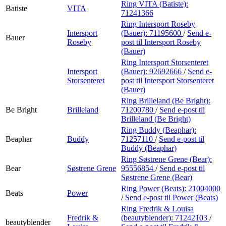
Ring VITA (Batiste):
Batiste
VITA
71241366
Ring Intersport Roseby
Intersport
(Bauer):
71195600
/
Send e-
Bauer
Roseby
post
til Intersport Roseby
(Bauer)
Ring Intersport Storsenteret
Intersport
(Bauer):
92692666
/
Send e-
Storsenteret
post
til Intersport Storsenteret
(Bauer)
Ring Brilleland (Be Bright):
Be Bright
Brilleland
71200780
/
Send e-post
til
Brilleland (Be Bright)
Ring Buddy (Beaphar):
Beaphar
Buddy
71257110
/
Send e-post
til
Buddy (Beaphar)
Ring Søstrene Grene (Bear):
Bear
Søstrene Grene
95556854
/
Send e-post
til
Søstrene Grene (Bear)
Ring Power (Beats):
21004000
Beats
Power
/
Send e-post
til Power (Beats)
Ring Fredrik & Louisa
Fredrik &
(beautyblender):
71242103
/
beautyblender