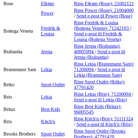
Bose
Elkjøp
Ring Elkjøp (Bose):
21002121
Ring Power (Bose):
21004000
Power
/
Send e-post
til Power (Bose)
Ring Fredrik & Louisa
Fredrik &
(Bottega Veneta):
71242103
/
Bottega Veneta
Louisa
Send e-post
til Fredrik &
Louisa (Bottega Veneta)
Ring Jernia (Brabantia):
Brabantia
Jernia
40005994
/
Send e-post
til
Jernia (Brabantia)
Ring Lekia (Brannmann Sam):
Brannmann Sam
Lekia
71200094
/
Send e-post
til
Lekia (Brannmann Sam)
Ring Sport Outlet (Briko):
Briko
Sport Outlet
47791420
Ring Lekia (Brio):
71200094
/
Brio
Lekia
Send e-post
til Lekia (Brio)
Ring Best Kids (Britax):
Britax
Best Kids
96005545
Ring Kitch'n (Brix):
51111324
Brix
Kitch'n
/
Send e-post
til Kitch'n (Brix)
Ring Sport Outlet (Brooks
Brooks Brothers
Sport Outlet
Brothers):
47791420