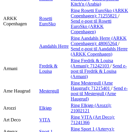
Kitch'n (Arabia)
Ring Rosetti EuroSko (ARKK
Copenhagen):
71255821
/
ARKK
Rosetti
Send e-post
til Rosetti
Copenhagen
EuroSko
EuroSko (ARKK
Copenhagen)
Ring Aandahls Herre (ARKK
Copenhagen):
48065264
/
Aandahls Herre
Send e-post
til Aandahls Herre
(ARKK Copenhagen)
Ring Fredrik & Louisa
Fredrik &
(Armani):
71242103
/
Send e-
Armani
Louisa
post
til Fredrik & Louisa
(Armani)
Ring Mestergull (Arne
Haugrud):
71215401
/
Send e-
Arne Haugrud
Mestergull
post
til Mestergull (Arne
Haugrud)
Ring Elkjøp (Arozzi):
Arozzi
Elkjøp
21002121
Ring VITA (Art Deco):
Art Deco
VITA
71241366
Ring Sport 1 (Arteryx):
Arteryx
Sport 1