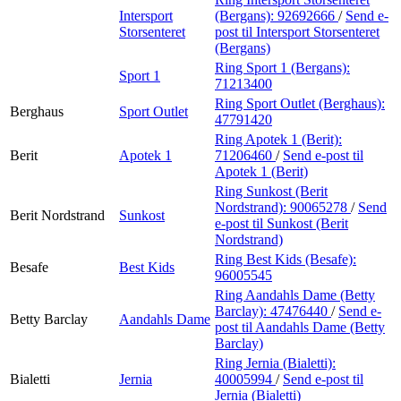
Intersport
(Bergans):
92692666
/
Send e-
Storsenteret
post
til Intersport Storsenteret
(Bergans)
Ring Sport 1 (Bergans):
Sport 1
71213400
Ring Sport Outlet (Berghaus):
Berghaus
Sport Outlet
47791420
Ring Apotek 1 (Berit):
Berit
Apotek 1
71206460
/
Send e-post
til
Apotek 1 (Berit)
Ring Sunkost (Berit
Nordstrand):
90065278
/
Send
Berit Nordstrand
Sunkost
e-post
til Sunkost (Berit
Nordstrand)
Ring Best Kids (Besafe):
Besafe
Best Kids
96005545
Ring Aandahls Dame (Betty
Barclay):
47476440
/
Send e-
Betty Barclay
Aandahls Dame
post
til Aandahls Dame (Betty
Barclay)
Ring Jernia (Bialetti):
Bialetti
Jernia
40005994
/
Send e-post
til
Jernia (Bialetti)