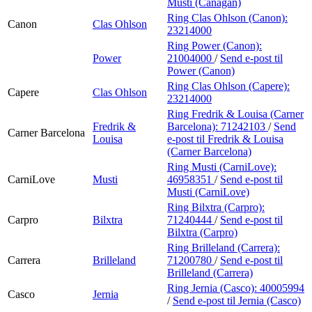
Musti (Canagan)
Ring Clas Ohlson (Canon):
Canon
Clas Ohlson
23214000
Ring Power (Canon):
Power
21004000
/
Send e-post
til
Power (Canon)
Ring Clas Ohlson (Capere):
Capere
Clas Ohlson
23214000
Ring Fredrik & Louisa (Carner
Fredrik &
Barcelona):
71242103
/
Send
Carner Barcelona
Louisa
e-post
til Fredrik & Louisa
(Carner Barcelona)
Ring Musti (CarniLove):
CarniLove
Musti
46958351
/
Send e-post
til
Musti (CarniLove)
Ring Bilxtra (Carpro):
Carpro
Bilxtra
71240444
/
Send e-post
til
Bilxtra (Carpro)
Ring Brilleland (Carrera):
Carrera
Brilleland
71200780
/
Send e-post
til
Brilleland (Carrera)
Ring Jernia (Casco):
40005994
Casco
Jernia
/
Send e-post
til Jernia (Casco)