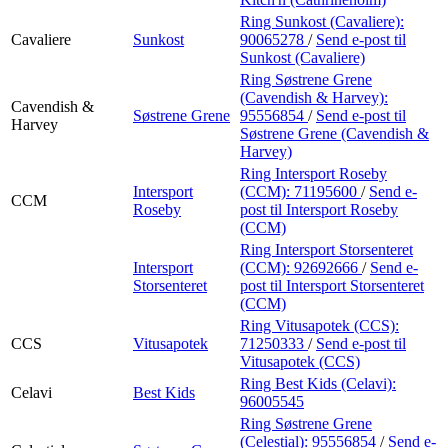
Ring Sunkost (Cavaliere):
Cavaliere
Sunkost
90065278
/
Send e-post
til
Sunkost (Cavaliere)
Ring Søstrene Grene
(Cavendish & Harvey):
Cavendish &
Søstrene Grene
95556854
/
Send e-post
til
Harvey
Søstrene Grene (Cavendish &
Harvey)
Ring Intersport Roseby
Intersport
(CCM):
71195600
/
Send e-
CCM
Roseby
post
til Intersport Roseby
(CCM)
Ring Intersport Storsenteret
Intersport
(CCM):
92692666
/
Send e-
Storsenteret
post
til Intersport Storsenteret
(CCM)
Ring Vitusapotek (CCS):
CCS
Vitusapotek
71250333
/
Send e-post
til
Vitusapotek (CCS)
Ring Best Kids (Celavi):
Celavi
Best Kids
96005545
Ring Søstrene Grene
(Celestial):
95556854
/
Send e-