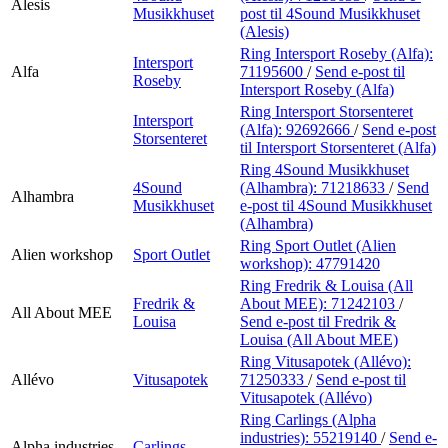
Alesis
Musikkhuset
post
til 4Sound Musikkhuset
(Alesis)
Ring Intersport Roseby (Alfa):
Intersport
Alfa
71195600
/
Send e-post
til
Roseby
Intersport Roseby (Alfa)
Ring Intersport Storsenteret
Intersport
(Alfa):
92692666
/
Send e-post
Storsenteret
til Intersport Storsenteret (Alfa)
Ring 4Sound Musikkhuset
4Sound
(Alhambra):
71218633
/
Send
Alhambra
Musikkhuset
e-post
til 4Sound Musikkhuset
(Alhambra)
Ring Sport Outlet (Alien
Alien workshop
Sport Outlet
workshop):
47791420
Ring Fredrik & Louisa (All
Fredrik &
About MEE):
71242103
/
All About MEE
Louisa
Send e-post
til Fredrik &
Louisa (All About MEE)
Ring Vitusapotek (Allévo):
Allévo
Vitusapotek
71250333
/
Send e-post
til
Vitusapotek (Allévo)
Ring Carlings (Alpha
industries):
55219140
/
Send e-
Alpha industries
Carlings