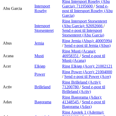
Ring Intersport Roseby (Abu
Intersport
Garcia):
71195600
/
Send e-
Abu Garcia
Roseby
post
til Intersport Roseby (Abu
Garcia)
Ring Intersport Storsenteret
Intersport
(Abu Garcia):
92692666
/
Storsenteret
Send e-post
til Intersport
Storsenteret (Abu Garcia)
Ring Jernia (Abus):
40005994
Abus
Jernia
/
Send e-post
til Jernia (Abus)
Ring Musti (Acana):
Acana
Musti
46958351
/
Send e-post
til
Musti (Acana)
Acer
Elkjøp
Ring Elkjøp (Acer):
21002121
Ring Power (Acer):
21004000
Power
/
Send e-post
til Power (Acer)
Ring Brilleland (Activ):
Activ
Brilleland
71200780
/
Send e-post
til
Brilleland (Activ)
Ring Bagorama (Adax):
Adax
Bagorama
41348545
/
Send e-post
til
Bagorama (Adax)
Ring Apotek 1 (Aderma):