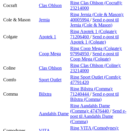
Ring Clas Ohlson (Cocraft):
Cocraft
Clas Ohlson
23214000
Ring Jernia (Cole & Mason):
Cole & Mason
Jernia
40005994
/
Send e-post
til
Jernia (Cole & Mason)
Ring Apotek 1 (Colgate):
Colgate
Apotek 1
71206460
/
Send e-post
til
Apotek 1 (Colgate)
Ring Coop Mega (Colgate):
Coop Mega
97994950
/
Send e-post
til
Coop Mega (Colgate)
Ring Clas Ohlson (Coline):
Coline
Clas Ohlson
23214000
Ring Sport Outlet (Comfo):
Comfo
Sport Outlet
47791420
Ring Bilxtra (Comma):
Comma
Bilxtra
71240444
/
Send e-post
til
Bilxtra (Comma)
Ring Aandahls Dame
(Comma):
47476440
/
Send e-
Aandahls Dame
post
til Aandahls Dame
(Comma)
Ring VITA (Comodynes):
Comodynes
VITA