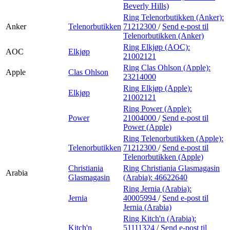
Beverly Hills)
Ring Telenorbutikken (Anker):
Anker
Telenorbutikken
71212300
/
Send e-post
til
Telenorbutikken (Anker)
Ring Elkjøp (AOC):
AOC
Elkjøp
21002121
Ring Clas Ohlson (Apple):
Apple
Clas Ohlson
23214000
Ring Elkjøp (Apple):
Elkjøp
21002121
Ring Power (Apple):
Power
21004000
/
Send e-post
til
Power (Apple)
Ring Telenorbutikken (Apple):
Telenorbutikken
71212300
/
Send e-post
til
Telenorbutikken (Apple)
Christiania
Ring Christiania Glasmagasin
Arabia
Glasmagasin
(Arabia):
46622640
Ring Jernia (Arabia):
Jernia
40005994
/
Send e-post
til
Jernia (Arabia)
Ring Kitch'n (Arabia):
Kitch'n
51111324
/
Send e-post
til