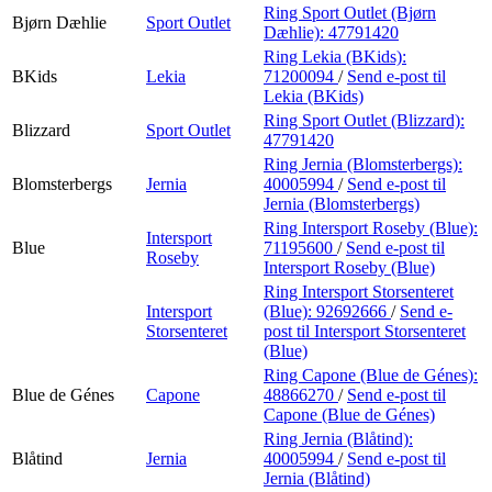
Ring Sport Outlet (Bjørn
Bjørn Dæhlie
Sport Outlet
Dæhlie):
47791420
Ring Lekia (BKids):
BKids
Lekia
71200094
/
Send e-post
til
Lekia (BKids)
Ring Sport Outlet (Blizzard):
Blizzard
Sport Outlet
47791420
Ring Jernia (Blomsterbergs):
Blomsterbergs
Jernia
40005994
/
Send e-post
til
Jernia (Blomsterbergs)
Ring Intersport Roseby (Blue):
Intersport
Blue
71195600
/
Send e-post
til
Roseby
Intersport Roseby (Blue)
Ring Intersport Storsenteret
Intersport
(Blue):
92692666
/
Send e-
Storsenteret
post
til Intersport Storsenteret
(Blue)
Ring Capone (Blue de Génes):
Blue de Génes
Capone
48866270
/
Send e-post
til
Capone (Blue de Génes)
Ring Jernia (Blåtind):
Blåtind
Jernia
40005994
/
Send e-post
til
Jernia (Blåtind)