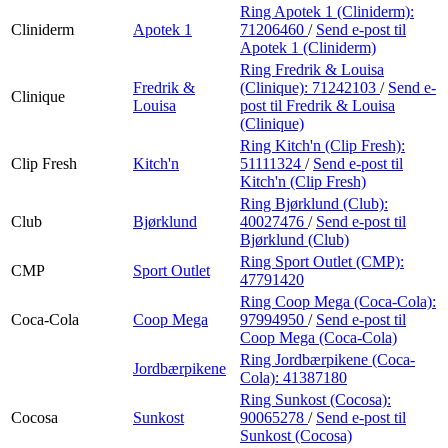
Ring Apotek 1 (Cliniderm):
Cliniderm
Apotek 1
71206460
/
Send e-post
til
Apotek 1 (Cliniderm)
Ring Fredrik & Louisa
Fredrik &
(Clinique):
71242103
/
Send e-
Clinique
Louisa
post
til Fredrik & Louisa
(Clinique)
Ring Kitch'n (Clip Fresh):
Clip Fresh
Kitch'n
51111324
/
Send e-post
til
Kitch'n (Clip Fresh)
Ring Bjørklund (Club):
Club
Bjørklund
40027476
/
Send e-post
til
Bjørklund (Club)
Ring Sport Outlet (CMP):
CMP
Sport Outlet
47791420
Ring Coop Mega (Coca-Cola):
Coca-Cola
Coop Mega
97994950
/
Send e-post
til
Coop Mega (Coca-Cola)
Ring Jordbærpikene (Coca-
Jordbærpikene
Cola):
41387180
Ring Sunkost (Cocosa):
Cocosa
Sunkost
90065278
/
Send e-post
til
Sunkost (Cocosa)