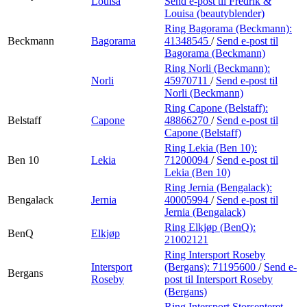
Louisa
Send e-post
til Fredrik &
Louisa (beautyblender)
Ring Bagorama (Beckmann):
Beckmann
Bagorama
41348545
/
Send e-post
til
Bagorama (Beckmann)
Ring Norli (Beckmann):
Norli
45970711
/
Send e-post
til
Norli (Beckmann)
Ring Capone (Belstaff):
Belstaff
Capone
48866270
/
Send e-post
til
Capone (Belstaff)
Ring Lekia (Ben 10):
Ben 10
Lekia
71200094
/
Send e-post
til
Lekia (Ben 10)
Ring Jernia (Bengalack):
Bengalack
Jernia
40005994
/
Send e-post
til
Jernia (Bengalack)
Ring Elkjøp (BenQ):
BenQ
Elkjøp
21002121
Ring Intersport Roseby
Intersport
(Bergans):
71195600
/
Send e-
Bergans
Roseby
post
til Intersport Roseby
(Bergans)
Ring Intersport Storsenteret