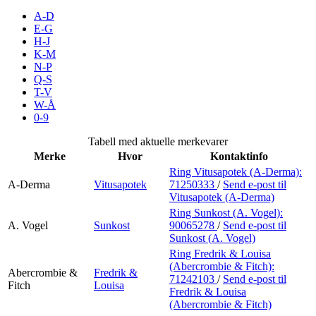
Inspirasjon
A-D
E-G
H-J
K-M
N-P
Søk
Q-S
T-V
W-Å
0-9
Åpningstider
Tabell med aktuelle merkevarer
Merke
Hvor
Kontaktinfo
Praktisk informasjon
Ring Vitusapotek (A-Derma):
A-Derma
Vitusapotek
71250333
/
Send e-post
til
Ledige stillinger
Vitusapotek (A-Derma)
Magasin
Ring Sunkost (A. Vogel):
A. Vogel
Sunkost
90065278
/
Send e-post
til
Sunkost (A. Vogel)
Gavekort
Ring Fredrik & Louisa
Finn frem
(Abercrombie & Fitch):
Abercrombie &
Fredrik &
71242103
/
Send e-post
til
Fitch
Louisa
Fredrik & Louisa
(Abercrombie & Fitch)