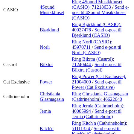
Ring 4Sound Musikkhuset
4Sound
(CASIO):
71218633
/
Send e-
CASIO
Musikkhuset
post
til 4Sound Musikkhuset
(CASIO)
Ring Bjørklund (CASIO):
Bjørklund
40027476
/
Send e-post
til
Bjørklund (CASIO)
Ring Norli (CASIO):
Norli
45970711
/
Send e-post
til
Norli (CASIO)
Ring Bilxtra (Castrol):
Castrol
Bilxtra
71240444
/
Send e-post
til
Bilxtra (Castrol)
Ring Power (Cat Exclusive):
Cat Exclusive
Power
21004000
/
Send e-post
til
Power (Cat Exclusive)
Christiania
Ring Christiania Glasmagasin
Cathrineholm
Glasmagasin
(Cathrineholm):
46622640
Ring Jernia (Cathrineholm):
Jernia
40005994
/
Send e-post
til
Jernia (Cathrineholm)
Ring Kitch'n (Cathrineholm):
Kitch'n
51111324
/
Send e-post
til
Kitch'n (Cathrineholm)