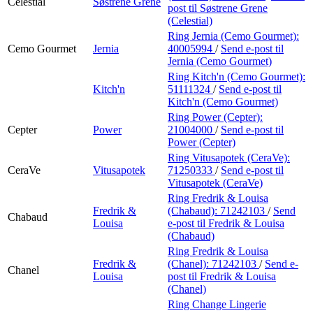
Celestial
Søstrene Grene
post
til Søstrene Grene
(Celestial)
Ring Jernia (Cemo Gourmet):
Cemo Gourmet
Jernia
40005994
/
Send e-post
til
Jernia (Cemo Gourmet)
Ring Kitch'n (Cemo Gourmet):
Kitch'n
51111324
/
Send e-post
til
Kitch'n (Cemo Gourmet)
Ring Power (Cepter):
Cepter
Power
21004000
/
Send e-post
til
Power (Cepter)
Ring Vitusapotek (CeraVe):
CeraVe
Vitusapotek
71250333
/
Send e-post
til
Vitusapotek (CeraVe)
Ring Fredrik & Louisa
Fredrik &
(Chabaud):
71242103
/
Send
Chabaud
Louisa
e-post
til Fredrik & Louisa
(Chabaud)
Ring Fredrik & Louisa
Fredrik &
(Chanel):
71242103
/
Send e-
Chanel
Louisa
post
til Fredrik & Louisa
(Chanel)
Ring Change Lingerie