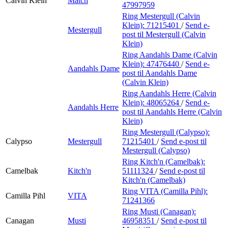
Calvin Klein
Match
47997959
Ring Mestergull (Calvin
Klein):
71215401
/
Send e-
Mestergull
post
til Mestergull (Calvin
Klein)
Ring Aandahls Dame (Calvin
Klein):
47476440
/
Send e-
Aandahls Dame
post
til Aandahls Dame
(Calvin Klein)
Ring Aandahls Herre (Calvin
Klein):
48065264
/
Send e-
Aandahls Herre
post
til Aandahls Herre (Calvin
Klein)
Ring Mestergull (Calypso):
Calypso
Mestergull
71215401
/
Send e-post
til
Mestergull (Calypso)
Ring Kitch'n (Camelbak):
Camelbak
Kitch'n
51111324
/
Send e-post
til
Kitch'n (Camelbak)
Ring VITA (Camilla Pihl):
Camilla Pihl
VITA
71241366
Ring Musti (Canagan):
Canagan
Musti
46958351
/
Send e-post
til