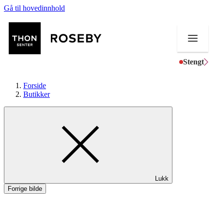
Gå til hovedinnhold
Stengt
Forside
Butikker
Butikker
Mat og drikke
Helse
Lukk
Aktiviteter
Forrige bilde
Tilbud