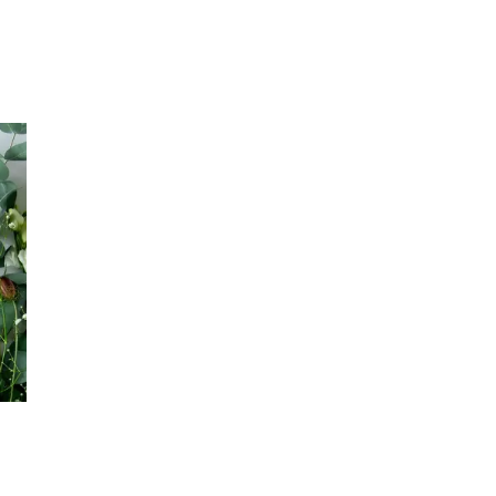
Inspirasjon
Søk
Åpningstider
Praktisk informasjon
Ledige stillinger
Magasin
Gavekort
Finn frem