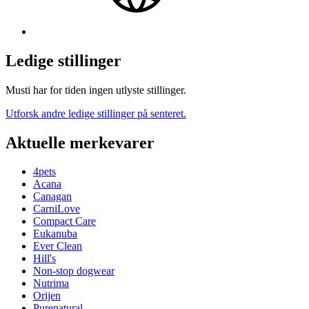
Ledige stillinger
Musti har for tiden ingen utlyste stillinger.
Utforsk andre ledige stillinger på senteret.
Aktuelle merkevarer
4pets
Acana
Canagan
CarniLove
Compact Care
Eukanuba
Ever Clean
Hill's
Non-stop dogwear
Nutrima
Orijen
Purenatural