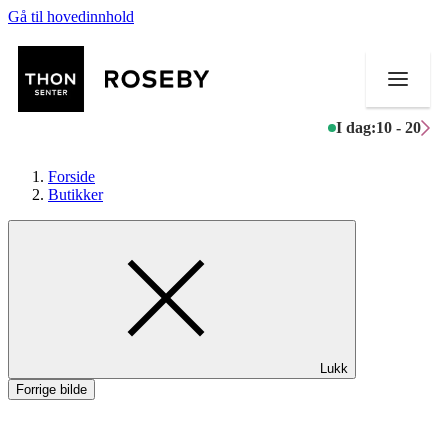
Gå til hovedinnhold
I dag:
10 - 20
Forside
Butikker
Butikker
Mat og drikke
Helse
Lukk
Aktiviteter
Forrige bilde
Tilbud