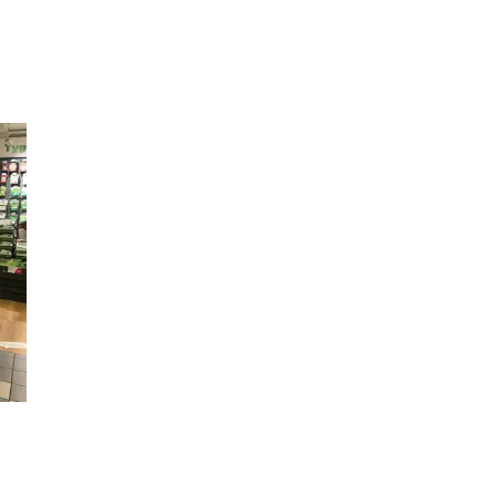
Inspirasjon
Søk
Åpningstider
Praktisk informasjon
Ledige stillinger
Magasin
Gavekort
Finn frem