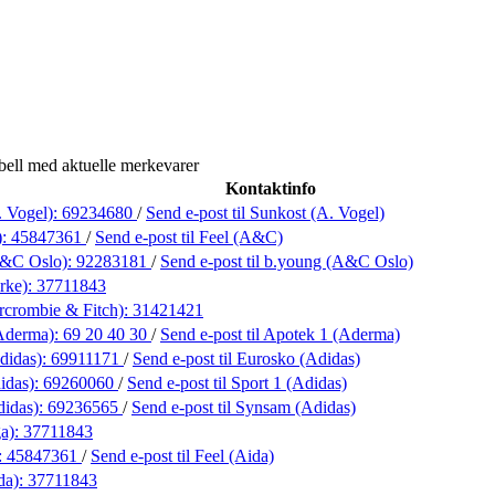
bell med aktuelle merkevarer
Kontaktinfo
. Vogel):
69234680
/
Send e-post
til Sunkost (A. Vogel)
):
45847361
/
Send e-post
til Feel (A&C)
A&C Oslo):
92283181
/
Send e-post
til b.young (A&C Oslo)
rke):
37711843
rcrombie & Fitch):
31421421
Aderma):
69 20 40 30
/
Send e-post
til Apotek 1 (Aderma)
didas):
69911171
/
Send e-post
til Eurosko (Adidas)
idas):
69260060
/
Send e-post
til Sport 1 (Adidas)
idas):
69236565
/
Send e-post
til Synsam (Adidas)
ga):
37711843
:
45847361
/
Send e-post
til Feel (Aida)
da):
37711843