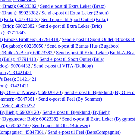
 (Bratz):
69023382
/
Send e-post
til Extra Leker (Bratz)
r (Braun):
69023382
/
Send e-post
til Extra Leker (Braun)
t (Briko):
47791418
/
Send e-post
til Sport Outlet (Briko)
 (Brio):
69023382
/
Send e-post
til Extra Leker (Brio)
ix):
37711843
t (Brooks Brothers):
47791418
/
Send e-post
til Sport Outlet (Brooks B
s (Bugaboo):
69235050
/
Send e-post
til Barnas Hus (Bugaboo)
r (Build-A-Bear):
69023382
/
Send e-post
til Extra Leker (Build-A-Bea
t (Bula):
47791418
/
Send e-post
til Sport Outlet (Bula)
dog):
90704432
/
Send e-post
til VITA (Bulldog)
berry):
31421421
's Bees):
31421421
xom):
31421421
(By Olea of Norway):
69020120
/
Send e-post
til Bjørklund (By Olea 
Sommer):
45847361
/
Send e-post
til Feel (By Sommer)
 Veira):
40810232
(ByBiehl):
69020120
/
Send e-post
til Bjørklund (ByBiehl)
r (Byggmester Bob):
69023382
/
Send e-post
til Extra Leker (Byggmes
sen):
69262250
/
Send e-post
til Obs (Børresen)
Compagniet):
45847361
/
Send e-post
til Feel (BørsCompagniet)