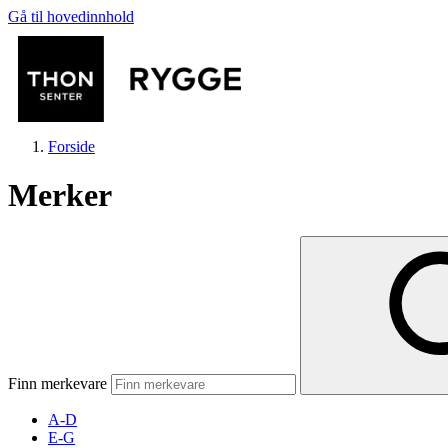
Gå til hovedinnhold
Forside
Merker
Butikker
Mat og drikke
Finn merkevare
Aktiviteter
A-D
E-G