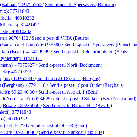
 (Balmain):
69255560
/
Send e-post
til Specsavers (Balmain)
mix):
37711843
rbells):
40810232
Minerals):
31421421
iste):
40810232
ste):
90704432
/
Send e-post
til VITA (Batiste)
 (Bausch and Lomb):
69255560
/
Send e-post
til Specsavers (Bausch 
kken (Beats):
41 40 99 99
/
Send e-post
til Telenorbutikken (Beats)
tyblender):
31421421
kmann):
47975627
/
Send e-post
til Norli (Beckmann)
enda):
40810232
rgans):
69260060
/
Send e-post
til Sport 1 (Bergans)
t (Berghaus):
47791418
/
Send e-post
til Sport Outlet (Berghaus)
erit):
69 20 40 30
/
Send e-post
til Apotek 1 (Berit)
rit Nordstrand):
69234680
/
Send e-post
til Sunkost (Berit Nordstrand)
 (Besafe):
69235050
/
Send e-post
til Barnas Hus (Besafe)
letti):
37711843
bs):
40810232
ne):
69262250
/
Send e-post
til Obs (Big one)
o Life):
69234680
/
Send e-post
til Sunkost (Bio Life)