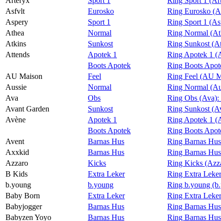
Arteryx
Sport 1
Ring Sport 1 (Ar
Asfvlt
Eurosko
Ring Eurosko (As
Aspery
Sport 1
Ring Sport 1 (As
Athea
Normal
Ring Normal (At
Atkins
Sunkost
Ring Sunkost (A
Attends
Apotek 1
Ring Apotek 1 (
Boots Apotek
Ring Boots Apot
AU Maison
Feel
Ring Feel (AU M
Aussie
Normal
Ring Normal (Au
Ava
Obs
Ring Obs (Ava):
Avant Garden
Sunkost
Ring Sunkost (A
Avène
Apotek 1
Ring Apotek 1 (
Boots Apotek
Ring Boots Apot
Avent
Barnas Hus
Ring Barnas Hus
Axxkid
Barnas Hus
Ring Barnas Hus
Azzaro
Kicks
Ring Kicks (Azz
B Kids
Extra Leker
Ring Extra Leker
b.young
b.young
Ring b.young (b
Baby Born
Extra Leker
Ring Extra Leke
Babyjogger
Barnas Hus
Ring Barnas Hus
Babyzen Yoyo
Barnas Hus
Ring Barnas Hus