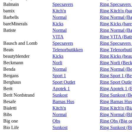
Balmain
Specsavers
Ring Specsavers
bamix
Kitch'n
Ring Kitch'n (ba
Barbells
Normal
Ring Normal (Ba
bareMinerals
Kicks
Ring Kicks (bare
Batiste
Normal
Ring Normal (Bat
VITA
Ring VITA (Bati
Bausch and Lomb
Specsavers
Ring Specsavers
Beats
Telenorbutikken
Ring Telenorbuti
beautyblender
Kicks
Ring Kicks (beau
Beckmann
Norli
Ring Norli (Bec
Benda
Normal
Ring Normal (B
Bergans
Sport 1
Ring Sport 1 (Be
Berghaus
Sport Outlet
Ring Sport Outle
Berit
Apotek 1
Ring Apotek 1 (B
Berit Nordstrand
Sunkost
Ring Sunkost (Be
Besafe
Barnas Hus
Ring Barnas Hus
Bialetti
Kitch'n
Ring Kitch'n (Bia
Bibs
Normal
Ring Normal (Bi
Big one
Obs
Ring Obs (Big o
Bio Life
Sunkost
Ring Sunkost (Bi