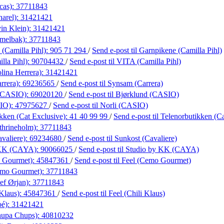
cas):
37711843
harel):
31421421
in Klein):
31421421
amelbak):
37711843
(Camilla Pihl):
905 71 294
/
Send e-post
til Garnpikene (Camilla Pihl)
lla Pihl):
90704432
/
Send e-post
til VITA (Camilla Pihl)
lina Herrera):
31421421
rrera):
69236565
/
Send e-post
til Synsam (Carrera)
 (CASIO):
69020120
/
Send e-post
til Bjørklund (CASIO)
SIO):
47975627
/
Send e-post
til Norli (CASIO)
kken (Cat Exclusive):
41 40 99 99
/
Send e-post
til Telenorbutikken (C
thrineholm):
37711843
valiere):
69234680
/
Send e-post
til Sunkost (Cavaliere)
 KK (CAYA):
90066025
/
Send e-post
til Studio by KK (CAYA)
o Gourmet):
45847361
/
Send e-post
til Feel (Cemo Gourmet)
emo Gourmet):
37711843
ef Ørjan):
37711843
 Klaus):
45847361
/
Send e-post
til Feel (Chili Klaus)
oé):
31421421
hupa Chups):
40810232