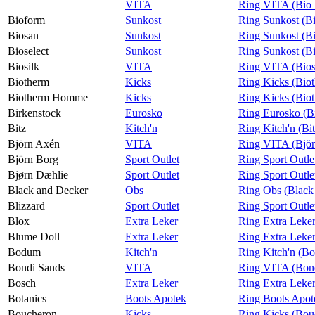
VITA
Ring VITA (Bio 
Bioform
Sunkost
Ring Sunkost (B
Biosan
Sunkost
Ring Sunkost (B
Bioselect
Sunkost
Ring Sunkost (Bi
Biosilk
VITA
Ring VITA (Bios
Biotherm
Kicks
Ring Kicks (Bio
Biotherm Homme
Kicks
Ring Kicks (Bi
Birkenstock
Eurosko
Ring Eurosko (B
Bitz
Kitch'n
Ring Kitch'n (Bi
Björn Axén
VITA
Ring VITA (Bjö
Björn Borg
Sport Outlet
Ring Sport Outle
Bjørn Dæhlie
Sport Outlet
Ring Sport Outle
Black and Decker
Obs
Ring Obs (Black
Blizzard
Sport Outlet
Ring Sport Outle
Blox
Extra Leker
Ring Extra Leker
Blume Doll
Extra Leker
Ring Extra Leke
Bodum
Kitch'n
Ring Kitch'n (B
Bondi Sands
VITA
Ring VITA (Bon
Bosch
Extra Leker
Ring Extra Leke
Botanics
Boots Apotek
Ring Boots Apot
Boucheron
Kicks
Ring Kicks (Bou