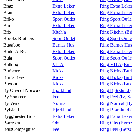
Bratz
Extra Leker
Ring Extra Leker
Braun
Extra Leker
Ring Extra Leke
Briko
Sport Outlet
Ring Sport Outle
Brio
Extra Leker
Ring Extra Leker
Brix
Kitch'n
Ring Kitch'n (Br
Brooks Brothers
Sport Outlet
Ring Sport Outle
Bugaboo
Barnas Hus
Ring Barnas Hu
Build-A-Bear
Extra Leker
Ring Extra Leke
Bula
Sport Outlet
Ring Sport Outle
Bulldog
VITA
Ring VITA (Bull
Burberry
Kicks
Ring Kicks (Bur
Burt's Bees
Kicks
Ring Kicks (Burt
Buxom
Kicks
Ring Kicks (Bu
By Olea of Norway
Bjørklund
Ring Bjørklund 
By Sommer
Feel
Ring Feel (By 
By Veira
Normal
Ring Normal (By
ByBiehl
Bjørklund
Ring Bjørklund 
Byggmester Bob
Extra Leker
Ring Extra Leke
Børresen
Obs
Ring Obs (Børre
BørsCompagniet
Feel
Ring Feel (Børs