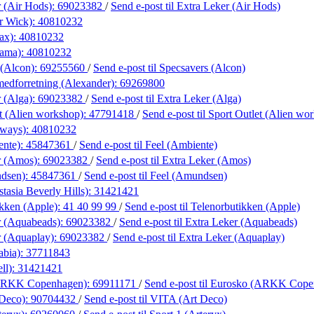
r (Air Hods):
69023382
/
Send e-post
til Extra Leker (Air Hods)
r Wick):
40810232
ax):
40810232
lama):
40810232
 (Alcon):
69255560
/
Send e-post
til Specsavers (Alcon)
medforretning (Alexander):
69269800
 (Alga):
69023382
/
Send e-post
til Extra Leker (Alga)
t (Alien workshop):
47791418
/
Send e-post
til Sport Outlet (Alien wo
lways):
40810232
ente):
45847361
/
Send e-post
til Feel (Ambiente)
r (Amos):
69023382
/
Send e-post
til Extra Leker (Amos)
ndsen):
45847361
/
Send e-post
til Feel (Amundsen)
tasia Beverly Hills):
31421421
ikken (Apple):
41 40 99 99
/
Send e-post
til Telenorbutikken (Apple)
r (Aquabeads):
69023382
/
Send e-post
til Extra Leker (Aquabeads)
r (Aquaplay):
69023382
/
Send e-post
til Extra Leker (Aquaplay)
abia):
37711843
ll):
31421421
ARKK Copenhagen):
69911171
/
Send e-post
til Eurosko (ARKK Cope
 Deco):
90704432
/
Send e-post
til VITA (Art Deco)