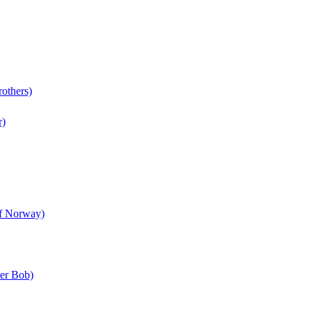
rothers)
r)
of Norway)
ter Bob)