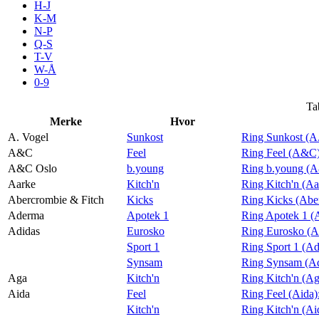
H-J
Tilbud
K-M
N-P
Q-S
T-V
Merker
W-Å
0-9
Inspirasjon
Ta
Merke
Hvor
A. Vogel
Sunkost
Ring Sunkost (A
A&C
Feel
Ring Feel (A&C
A&C Oslo
b.young
Ring b.young (
Søk
Aarke
Kitch'n
Ring Kitch'n (Aa
Abercrombie & Fitch
Kicks
Ring Kicks (Abe
Aderma
Apotek 1
Ring Apotek 1 (
Adidas
Eurosko
Ring Eurosko (A
Sport 1
Ring Sport 1 (Ad
Åpningstider
Synsam
Ring Synsam (Ad
Aga
Kitch'n
Ring Kitch'n (A
Praktisk informasjon
Aida
Feel
Ring Feel (Aida)
Ledige stillinger
Kitch'n
Ring Kitch'n (Ai