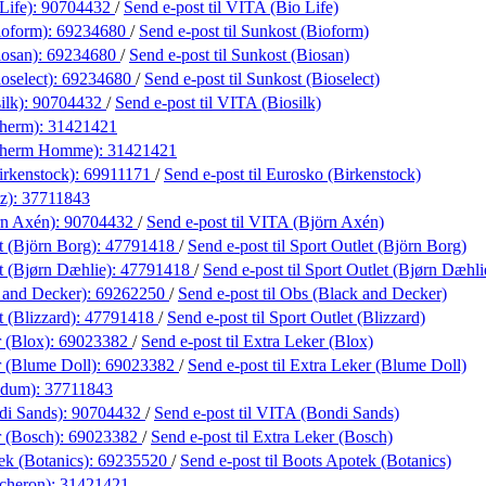
Life):
90704432
/
Send e-post
til VITA (Bio Life)
ioform):
69234680
/
Send e-post
til Sunkost (Bioform)
iosan):
69234680
/
Send e-post
til Sunkost (Biosan)
oselect):
69234680
/
Send e-post
til Sunkost (Bioselect)
ilk):
90704432
/
Send e-post
til VITA (Biosilk)
therm):
31421421
otherm Homme):
31421421
irkenstock):
69911171
/
Send e-post
til Eurosko (Birkenstock)
tz):
37711843
rn Axén):
90704432
/
Send e-post
til VITA (Björn Axén)
t (Björn Borg):
47791418
/
Send e-post
til Sport Outlet (Björn Borg)
t (Bjørn Dæhlie):
47791418
/
Send e-post
til Sport Outlet (Bjørn Dæhli
 and Decker):
69262250
/
Send e-post
til Obs (Black and Decker)
t (Blizzard):
47791418
/
Send e-post
til Sport Outlet (Blizzard)
 (Blox):
69023382
/
Send e-post
til Extra Leker (Blox)
r (Blume Doll):
69023382
/
Send e-post
til Extra Leker (Blume Doll)
odum):
37711843
di Sands):
90704432
/
Send e-post
til VITA (Bondi Sands)
r (Bosch):
69023382
/
Send e-post
til Extra Leker (Bosch)
ek (Botanics):
69235520
/
Send e-post
til Boots Apotek (Botanics)
cheron):
31421421