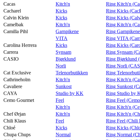
Cacas
Kitch'n
Ring Kitch'n (Ca
Cacharel
Kicks
Ring Kicks (Cac
Calvin Klein
Kicks
Ring Kicks (Calv
Camelbak
Kitch'n
Ring Kitch'n (C
Camilla Pihl
Garnpikene
Ring Garnpikene 
VITA
Ring VITA (Cami
Carolina Herrera
Kicks
Ring Kicks (Caro
Carrera
Synsam
Ring Synsam (Ca
CASIO
Bjørklund
Ring Bjørklund
Norli
Ring Norli (CA
Cat Exclusive
Telenorbutikken
Ring Telenorbuti
Cathrineholm
Kitch'n
Ring Kitch'n (Ca
Cavaliere
Sunkost
Ring Sunkost (Ca
CAYA
Studio by KK
Ring Studio by
Cemo Gourmet
Feel
Ring Feel (Cem
Kitch'n
Ring Kitch'n (C
Chef Ørjan
Kitch'n
Ring Kitch'n (Ch
Chili Klaus
Feel
Ring Feel (Chili
Chloé
Kicks
Ring Kicks (Chl
Chupa Chups
Normal
Ring Normal (C