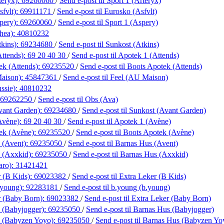
teryx):
69260060
/
Send e-post
til Sport 1 (Arteryx)
fvlt):
69911171
/
Send e-post
til Eurosko (Asfvlt)
pery):
69260060
/
Send e-post
til Sport 1 (Aspery)
hea):
40810232
tkins):
69234680
/
Send e-post
til Sunkost (Atkins)
Attends):
69 20 40 30
/
Send e-post
til Apotek 1 (Attends)
ek (Attends):
69235520
/
Send e-post
til Boots Apotek (Attends)
aison):
45847361
/
Send e-post
til Feel (AU Maison)
ssie):
40810232
69262250
/
Send e-post
til Obs (Ava)
vant Garden):
69234680
/
Send e-post
til Sunkost (Avant Garden)
Avène):
69 20 40 30
/
Send e-post
til Apotek 1 (Avène)
ek (Avène):
69235520
/
Send e-post
til Boots Apotek (Avène)
 (Avent):
69235050
/
Send e-post
til Barnas Hus (Avent)
 (Axxkid):
69235050
/
Send e-post
til Barnas Hus (Axxkid)
aro):
31421421
 (B Kids):
69023382
/
Send e-post
til Extra Leker (B Kids)
.young):
92283181
/
Send e-post
til b.young (b.young)
r (Baby Born):
69023382
/
Send e-post
til Extra Leker (Baby Born)
 (Babyjogger):
69235050
/
Send e-post
til Barnas Hus (Babyjogger)
 (Babyzen Yoyo):
69235050
/
Send e-post
til Barnas Hus (Babyzen Yo