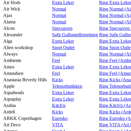
Air Hods
Extra Leker
Ring Extra Leke
Magasin
Air Wick
Normal
Ring Normal (Ai
Ajax
Normal
Ring Normal (Aj
Gavekort
Alama
Normal
Ring Normal (A
Finn frem
Alcon
Specsavers
Ring Specsavers
Alexander
Safir Gullsmedforretning
Ring Safir Gulls
Alga
Extra Leker
Ring Extra Leker
Alien workshop
Sport Outlet
Ring Sport Outle
Always
Normal
Ring Normal (A
Ambiente
Feel
Ring Feel (Ambi
Amos
Extra Leker
Ring Extra Leke
Amundsen
Feel
Ring Feel (Amu
Anastasia Beverly Hills
Kicks
Ring Kicks (Anas
Apple
Telenorbutikken
Ring Telenorbut
Aquabeads
Extra Leker
Ring Extra Leke
Aquaplay
Extra Leker
Ring Extra Leke
Arabia
Kitch'n
Ring Kitch'n (Ar
Ardell
Kicks
Ring Kicks (Arde
ARKK Copenhagen
Eurosko
Ring Eurosko (
Art Deco
VITA
Ring VITA (Art