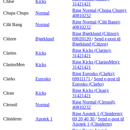
Chloé
Kicks
31421421
Ring Normal (Chupa Chups):
Chupa Chups
Normal
40810232
Ring Normal (Cilit Bang):
Cilit Bang
Normal
40810232
Ring Bjørklund (Citizen):
Citizen
Bjørklund
69020120
/
Send e-post
til
Bjørklund (Citizen)
Ring Kicks (Clarins):
Clarins
Kicks
31421421
Ring Kicks (ClarinsMen):
ClarinsMen
Kicks
31421421
Ring Eurosko (Clarks):
Clarks
Eurosko
69911171
/
Send e-post
til
Eurosko (Clarks)
Ring Kicks (Clean):
Clean
Kicks
31421421
Ring Normal (Clerasil):
Clerasil
Normal
40810232
Ring Apotek 1 (Cliniderm):
Cliniderm
Apotek 1
69 20 40 30
/
Send e-post
til
Apotek 1 (Cliniderm)