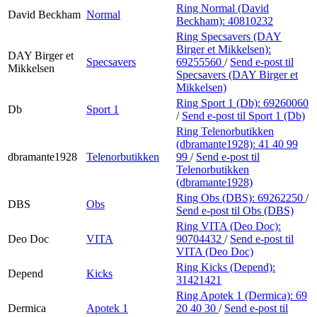
Ring Normal (David
David Beckham
Normal
Beckham):
40810232
Ring Specsavers (DAY
Birger et Mikkelsen):
DAY Birger et
Specsavers
69255560
/
Send e-post
til
Mikkelsen
Specsavers (DAY Birger et
Mikkelsen)
Ring Sport 1 (Db):
69260060
Db
Sport 1
/
Send e-post
til Sport 1 (Db)
Ring Telenorbutikken
(dbramante1928):
41 40 99
dbramante1928
Telenorbutikken
99
/
Send e-post
til
Telenorbutikken
(dbramante1928)
Ring Obs (DBS):
69262250
/
DBS
Obs
Send e-post
til Obs (DBS)
Ring VITA (Deo Doc):
Deo Doc
VITA
90704432
/
Send e-post
til
VITA (Deo Doc)
Ring Kicks (Depend):
Depend
Kicks
31421421
Ring Apotek 1 (Dermica):
69
Dermica
Apotek 1
20 40 30
/
Send e-post
til