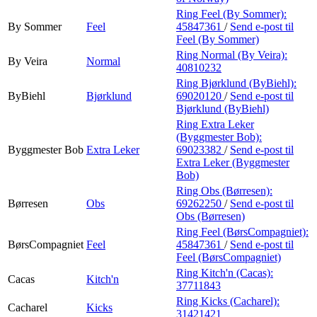
Ring Feel (By Sommer):
By Sommer
Feel
45847361
/
Send e-post
til
Feel (By Sommer)
Ring Normal (By Veira):
By Veira
Normal
40810232
Ring Bjørklund (ByBiehl):
ByBiehl
Bjørklund
69020120
/
Send e-post
til
Bjørklund (ByBiehl)
Ring Extra Leker
(Byggmester Bob):
Byggmester Bob
Extra Leker
69023382
/
Send e-post
til
Extra Leker (Byggmester
Bob)
Ring Obs (Børresen):
Børresen
Obs
69262250
/
Send e-post
til
Obs (Børresen)
Ring Feel (BørsCompagniet):
BørsCompagniet
Feel
45847361
/
Send e-post
til
Feel (BørsCompagniet)
Ring Kitch'n (Cacas):
Cacas
Kitch'n
37711843
Ring Kicks (Cacharel):
Cacharel
Kicks
31421421