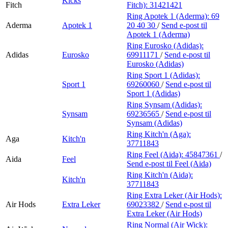
Kicks
Fitch
Fitch):
31421421
Ring Apotek 1 (Aderma):
69
Aderma
Apotek 1
20 40 30
/
Send e-post
til
Apotek 1 (Aderma)
Ring Eurosko (Adidas):
Adidas
Eurosko
69911171
/
Send e-post
til
Eurosko (Adidas)
Ring Sport 1 (Adidas):
Sport 1
69260060
/
Send e-post
til
Sport 1 (Adidas)
Ring Synsam (Adidas):
Synsam
69236565
/
Send e-post
til
Synsam (Adidas)
Ring Kitch'n (Aga):
Aga
Kitch'n
37711843
Ring Feel (Aida):
45847361
/
Aida
Feel
Send e-post
til Feel (Aida)
Ring Kitch'n (Aida):
Kitch'n
37711843
Ring Extra Leker (Air Hods):
Air Hods
Extra Leker
69023382
/
Send e-post
til
Extra Leker (Air Hods)
Ring Normal (Air Wick):