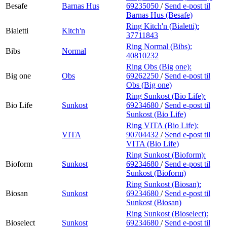
Besafe
Barnas Hus
69235050
/
Send e-post
til
Barnas Hus (Besafe)
Ring Kitch'n (Bialetti):
Bialetti
Kitch'n
37711843
Ring Normal (Bibs):
Bibs
Normal
40810232
Ring Obs (Big one):
Big one
Obs
69262250
/
Send e-post
til
Obs (Big one)
Ring Sunkost (Bio Life):
Bio Life
Sunkost
69234680
/
Send e-post
til
Sunkost (Bio Life)
Ring VITA (Bio Life):
VITA
90704432
/
Send e-post
til
VITA (Bio Life)
Ring Sunkost (Bioform):
Bioform
Sunkost
69234680
/
Send e-post
til
Sunkost (Bioform)
Ring Sunkost (Biosan):
Biosan
Sunkost
69234680
/
Send e-post
til
Sunkost (Biosan)
Ring Sunkost (Bioselect):
Bioselect
Sunkost
69234680
/
Send e-post
til