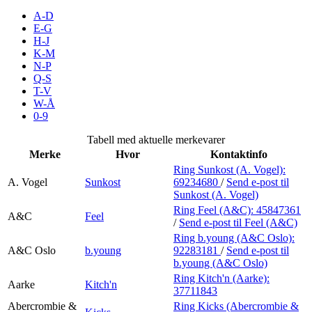
Inspirasjon
A-D
E-G
H-J
K-M
N-P
Søk
Q-S
T-V
W-Å
0-9
Åpningstider
Tabell med aktuelle merkevarer
Merke
Hvor
Kontaktinfo
Praktisk informasjon
Ring Sunkost (A. Vogel):
A. Vogel
Sunkost
69234680
/
Send e-post
til
Ledige stillinger
Sunkost (A. Vogel)
Magasin
Ring Feel (A&C):
45847361
A&C
Feel
/
Send e-post
til Feel (A&C)
Gavekort
Ring b.young (A&C Oslo):
A&C Oslo
b.young
92283181
/
Send e-post
til
Finn frem
b.young (A&C Oslo)
Ring Kitch'n (Aarke):
Aarke
Kitch'n
37711843
Abercrombie &
Ring Kicks (Abercrombie &