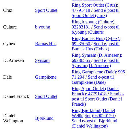
Ring Sport Outlet (Cruz):
Cruz
Sport Outlet
47791418
/
Send e-post
til
Sport Outlet (Cruz)
Ring b.young (Culture):
Culture
b.young
92283181
/
Send e-post
til
b.young (Culture)
Ring Barnas Hus (Cybex):
Cybex
Barnas Hus
69235050
/
Send e-post
til
Barnas Hus (Cybex)
Ring Synsam (D. Arnesen):
D. Arnesen
Synsam
69236565
/
Send e-post
til
Synsam (D. Arnesen)
Ring Garnpikene (Dale):
905
Dale
Garnpikene
71 294
/
Send e-post
til
Garnpikene (Dale)
Ring Sport Outlet (Daniel
Franck):
47791418
/
Send e-
Daniel Franck
Sport Outlet
post
til Sport Outlet (Daniel
Franck)
Ring Bjørklund (Daniel
Daniel
Wellington):
69020120
/
Bjørklund
Wellington
Send e-post
til Bjørklund
(Daniel Wellington)