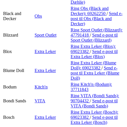
Dæhlie)
Ring Obs (Black and
Black and
Decker):
69262250
/
Send e-
Obs
Decker
post
til Obs (Black and
Decker)
Ring Sport Outlet (Blizzard):
Blizzard
Sport Outlet
47791418
/
Send e-post
til
Sport Outlet (Blizzard)
Ring Extra Leker (Blox):
Blox
Extra Leker
69023382
/
Send e-post
til
Extra Leker (Blox)
Ring Extra Leker (Blume
Doll):
69023382
/
Send e-
Blume Doll
Extra Leker
post
til Extra Leker (Blume
Doll)
Ring Kitch'n (Bodum):
Bodum
Kitch'n
37711843
Ring VITA (Bondi Sands):
Bondi Sands
VITA
90704432
/
Send e-post
til
VITA (Bondi Sands)
Ring Extra Leker (Bosch):
Bosch
Extra Leker
69023382
/
Send e-post
til
Extra Leker (Bosch)