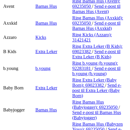
Ring Barnas Hus (Avent):
Avent
Barnas Hus
69235050
/
Send e-post
til
Barnas Hus (Avent)
Ring Barnas Hus (Axxkid):
Axxkid
Barnas Hus
69235050
/
Send e-post
til
Barnas Hus (Axxkid)
Ring Kicks (Azzaro):
Azzaro
Kicks
31421421
Ring Extra Leker (B Kids):
B Kids
Extra Leker
69023382
/
Send e-post
til
Extra Leker (B Kids)
Ring b.young (b.young):
b.young
b.young
92283181
/
Send e-post
til
b.young (b.young)
Ring Extra Leker (Baby
Born):
69023382
/
Send e-
Baby Born
Extra Leker
post
til Extra Leker (Baby
Born)
Ring Barnas Hus
(Babyjogger):
69235050
/
Babyjogger
Barnas Hus
Send e-post
til Barnas Hus
(Babyjogger)
Ring Barnas Hus (Babyzen
Yoyo):
69235050
/
Send e-