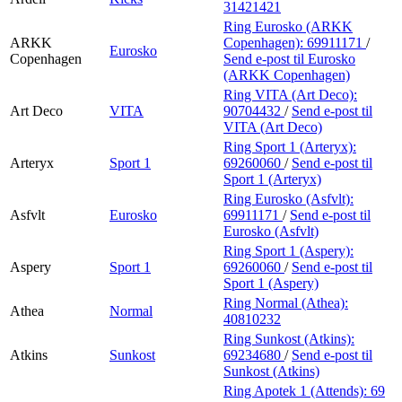
31421421
Ring Eurosko (ARKK
ARKK
Copenhagen):
69911171
/
Eurosko
Copenhagen
Send e-post
til Eurosko
(ARKK Copenhagen)
Ring VITA (Art Deco):
Art Deco
VITA
90704432
/
Send e-post
til
VITA (Art Deco)
Ring Sport 1 (Arteryx):
Arteryx
Sport 1
69260060
/
Send e-post
til
Sport 1 (Arteryx)
Ring Eurosko (Asfvlt):
Asfvlt
Eurosko
69911171
/
Send e-post
til
Eurosko (Asfvlt)
Ring Sport 1 (Aspery):
Aspery
Sport 1
69260060
/
Send e-post
til
Sport 1 (Aspery)
Ring Normal (Athea):
Athea
Normal
40810232
Ring Sunkost (Atkins):
Atkins
Sunkost
69234680
/
Send e-post
til
Sunkost (Atkins)
Ring Apotek 1 (Attends):
69