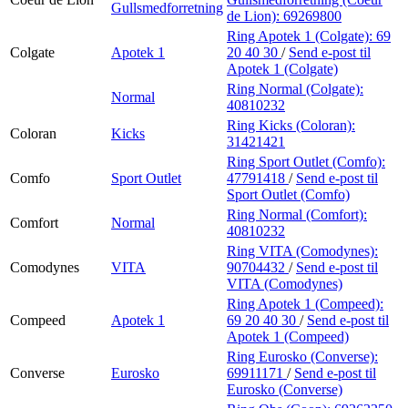
Gullsmedforretning
de Lion):
69269800
Ring Apotek 1 (Colgate):
69
Colgate
Apotek 1
20 40 30
/
Send e-post
til
Apotek 1 (Colgate)
Ring Normal (Colgate):
Normal
40810232
Ring Kicks (Coloran):
Coloran
Kicks
31421421
Ring Sport Outlet (Comfo):
Comfo
Sport Outlet
47791418
/
Send e-post
til
Sport Outlet (Comfo)
Ring Normal (Comfort):
Comfort
Normal
40810232
Ring VITA (Comodynes):
Comodynes
VITA
90704432
/
Send e-post
til
VITA (Comodynes)
Ring Apotek 1 (Compeed):
Compeed
Apotek 1
69 20 40 30
/
Send e-post
til
Apotek 1 (Compeed)
Ring Eurosko (Converse):
Converse
Eurosko
69911171
/
Send e-post
til
Eurosko (Converse)