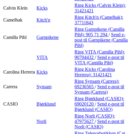
Ring Kicks (Calvin Klein):
Calvin Klein
Kicks
31421421
Ring Kitch'n (Camelbak):
Camelbak
Kitch'n
37711843
Ring Garnpikene (Camilla
Pihl):
905 71 294
/
Send e-
Camilla Pihl
Garnpikene
post
til Garnpikene (Camilla
Pihl)
Ring VITA (Camilla Pihl):
VITA
90704432
/
Send e-post
til
VITA (Camilla Pihl)
Ring Kicks (Carolina
Carolina Herrera
Kicks
Herrera):
31421421
Ring Synsam (Carrera):
Carrera
Synsam
69236565
/
Send e-post
til
Synsam (Carrera)
Ring Bjørklund (CASIO):
CASIO
Bjørklund
69020120
/
Send e-post
til
Bjørklund (CASIO)
Ring Norli (CASIO):
Norli
47975627
/
Send e-post
til
Norli (CASIO)
Ring Telenorbutikken (Cat