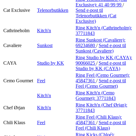
Exclusive):
41 40 99 99
/
Cat Exclusive
Telenorbutikken
Send e-post
til
Telenorbutikken (Cat
Exclusive)
Ring Kitch'n (Cathrineholm):
Cathrineholm
Kitch'n
37711843
Ring Sunkost (Cavaliere):
Cavaliere
Sunkost
69234680
/
Send e-post
til
Sunkost (Cavaliere)
Ring Studio by KK (CAYA):
CAYA
Studio by KK
90066025
/
Send e-post
til
Studio by KK (CAYA)
Ring Feel (Cemo Gourmet):
Cemo Gourmet
Feel
45847361
/
Send e-post
til
Feel (Cemo Gourmet)
Ring Kitch'n (Cemo
Kitch'n
Gourmet):
37711843
Ring Kitch'n (Chef Ørjan):
Chef Ørjan
Kitch'n
37711843
Ring Feel (Chili Klaus):
Chili Klaus
Feel
45847361
/
Send e-post
til
Feel (Chili Klaus)
Ring Kicks (Chloé):