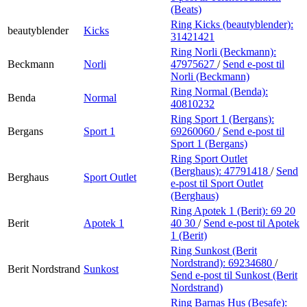
(Beats)
Ring Kicks (beautyblender):
beautyblender
Kicks
31421421
Ring Norli (Beckmann):
Beckmann
Norli
47975627
/
Send e-post
til
Norli (Beckmann)
Ring Normal (Benda):
Benda
Normal
40810232
Ring Sport 1 (Bergans):
Bergans
Sport 1
69260060
/
Send e-post
til
Sport 1 (Bergans)
Ring Sport Outlet
(Berghaus):
47791418
/
Send
Berghaus
Sport Outlet
e-post
til Sport Outlet
(Berghaus)
Ring Apotek 1 (Berit):
69 20
Berit
Apotek 1
40 30
/
Send e-post
til Apotek
1 (Berit)
Ring Sunkost (Berit
Nordstrand):
69234680
/
Berit Nordstrand
Sunkost
Send e-post
til Sunkost (Berit
Nordstrand)
Ring Barnas Hus (Besafe):