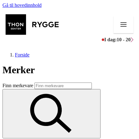
Gå til hovedinnhold
I dag:
10 - 20
Forside
Merker
Butikker
Finn merkevare
Mat og drikke
Aktiviteter
Tilbud
Merker