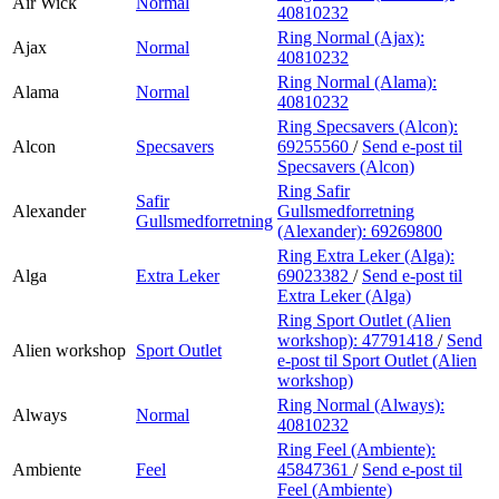
Air Wick
Normal
40810232
Ring Normal (Ajax):
Ajax
Normal
40810232
Ring Normal (Alama):
Alama
Normal
40810232
Ring Specsavers (Alcon):
Alcon
Specsavers
69255560
/
Send e-post
til
Specsavers (Alcon)
Ring Safir
Safir
Alexander
Gullsmedforretning
Gullsmedforretning
(Alexander):
69269800
Ring Extra Leker (Alga):
Alga
Extra Leker
69023382
/
Send e-post
til
Extra Leker (Alga)
Ring Sport Outlet (Alien
workshop):
47791418
/
Send
Alien workshop
Sport Outlet
e-post
til Sport Outlet (Alien
workshop)
Ring Normal (Always):
Always
Normal
40810232
Ring Feel (Ambiente):
Ambiente
Feel
45847361
/
Send e-post
til
Feel (Ambiente)