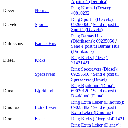
Apotek 1 (Dermica)
Ring Normal (Dever):
Dever
Normal
40810232
Ring Sport 1 (Diavelo):
Diavelo
Sport 1
69260060
/
Send e-post
til
Sport 1 (Diavelo)
Ring Barnas Hus
(Didriksons):
69235050
/
Didriksons
Barnas Hus
Send e-post
til Barnas Hus
(Didriksons)
Ring Kicks (Diesel):
Diesel
Kicks
31421421
Ring Specsavers (Diesel):
Specsavers
69255560
/
Send e-post
til
Specsavers (Diesel)
Ring Bjørklund (Dima):
Dima
Bjørklund
69020120
/
Send e-post
til
Bjørklund (Dima)
Ring Extra Leker (Dinotrux):
Dinotrux
Extra Leker
69023382
/
Send e-post
til
Extra Leker (Dinotrux)
Dior
Kicks
Ring Kicks (Dior):
31421421
Ring Extra Leker (Disney):