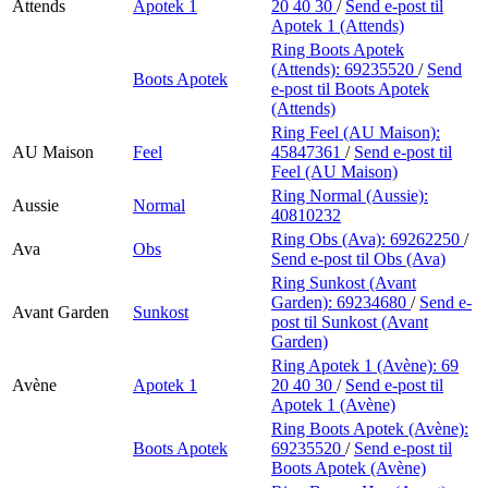
Attends
Apotek 1
20 40 30
/
Send e-post
til
Apotek 1 (Attends)
Ring Boots Apotek
(Attends):
69235520
/
Send
Boots Apotek
e-post
til Boots Apotek
(Attends)
Ring Feel (AU Maison):
AU Maison
Feel
45847361
/
Send e-post
til
Feel (AU Maison)
Ring Normal (Aussie):
Aussie
Normal
40810232
Ring Obs (Ava):
69262250
/
Ava
Obs
Send e-post
til Obs (Ava)
Ring Sunkost (Avant
Garden):
69234680
/
Send e-
Avant Garden
Sunkost
post
til Sunkost (Avant
Garden)
Ring Apotek 1 (Avène):
69
Avène
Apotek 1
20 40 30
/
Send e-post
til
Apotek 1 (Avène)
Ring Boots Apotek (Avène):
Boots Apotek
69235520
/
Send e-post
til
Boots Apotek (Avène)