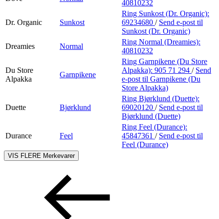
40810232
Ring Sunkost (Dr. Organic):
Dr. Organic
Sunkost
69234680
/
Send e-post
til
Sunkost (Dr. Organic)
Ring Normal (Dreamies):
Dreamies
Normal
40810232
Ring Garnpikene (Du Store
Du Store
Alpakka):
905 71 294
/
Send
Garnpikene
Alpakka
e-post
til Garnpikene (Du
Store Alpakka)
Ring Bjørklund (Duette):
Duette
Bjørklund
69020120
/
Send e-post
til
Bjørklund (Duette)
Ring Feel (Durance):
Durance
Feel
45847361
/
Send e-post
til
Feel (Durance)
VIS FLERE
Merkevarer