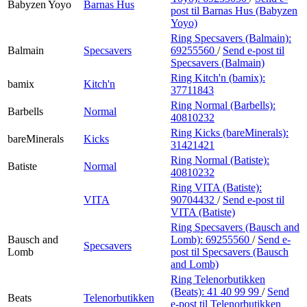
Babyzen Yoyo
Barnas Hus
post
til Barnas Hus (Babyzen
Yoyo)
Ring Specsavers (Balmain):
Balmain
Specsavers
69255560
/
Send e-post
til
Specsavers (Balmain)
Ring Kitch'n (bamix):
bamix
Kitch'n
37711843
Ring Normal (Barbells):
Barbells
Normal
40810232
Ring Kicks (bareMinerals):
bareMinerals
Kicks
31421421
Ring Normal (Batiste):
Batiste
Normal
40810232
Ring VITA (Batiste):
VITA
90704432
/
Send e-post
til
VITA (Batiste)
Ring Specsavers (Bausch and
Bausch and
Lomb):
69255560
/
Send e-
Specsavers
Lomb
post
til Specsavers (Bausch
and Lomb)
Ring Telenorbutikken
(Beats):
41 40 99 99
/
Send
Beats
Telenorbutikken
e-post
til Telenorbutikken