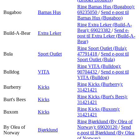
Ring Barnas Hus (Bugaboo):
Bugaboo
Barnas Hus
69235050
/
Send e-post
til
Barnas Hus (Bugaboo)
Ring Extra Leker (Build-A-
Bear):
69023382
/
Send e-
Build-A-Bear
Extra Leker
post
til Extra Leker (Build-A-
Bear)
Ring Sport Outlet (Bula):
Bula
Sport Outlet
47791418
/
Send e-post
til
Sport Outlet (Bula)
Ring VITA (Bulldog):
Bulldog
VITA
90704432
/
Send e-post
til
VITA (Bulldog)
Ring Kicks (Burberry):
Burberry
Kicks
31421421
Ring Kicks (Burt's Bees):
Burt's Bees
Kicks
31421421
Ring Kicks (Buxom):
Buxom
Kicks
31421421
Ring Bjørklund (By Olea of
By Olea of
Norway):
69020120
/
Send
Bjørklund
Norway
e-post
til Bjørklund (By Olea
of Norway)