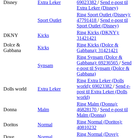
Disney
Extra Leker
69023382
/
Send e-post
til
Extra Leker (Disney)
Ring Sport Outlet (Disney):
Sport Outlet
47791418
/
Send e-post
til
Sport Outlet (Disney)
Ring Kicks (DKNY):
DKNY
Kicks
31421421
Dolce &
Ring Kicks (Dolce &
Kicks
Gabbana
Gabbana):
31421421
Ring Synsam (Dolce &
Gabbana):
69236565
/
Send
Synsam
e-post
til Synsam (Dolce &
Gabbana)
Ring Extra Leker (Dolls
world):
69023382
/
Send e-
Dolls world
Extra Leker
post
til Extra Leker (Dolls
world)
Ring Malm (Donna):
Donna
Malm
46828170
/
Send e-post
til
Malm (Donna)
Ring Normal (Doritos):
Doritos
Normal
40810232
Ring Normal (Dove):
Dove
Normal