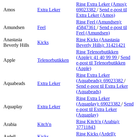
Ring Extra Leker (Amos):
Amos
Extra Leker
69023382
/
Send e-post
til
Extra Leker (Amos)
Ring Feel (Amundsen):
Amundsen
Feel
45847361
/
Send e-post
til
Feel (Amundsen)
Anastasia
Ring Kicks (Anastasia
Kicks
Beverly Hills
Beverly Hills):
31421421
Ring Telenorbutikken
(Apple):
41 40 99 99
/
Send
Apple
Telenorbutikken
e-post
til Telenorbutikken
(Apple)
Ring Extra Leker
(Aquabeads):
69023382
/
Aquabeads
Extra Leker
Send e-post
til Extra Leker
(Aquabeads)
Ring Extra Leker
(Aquaplay):
69023382
/
Send
Aquaplay
Extra Leker
e-post
til Extra Leker
(Aquaplay)
Ring Kitch'n (Arabia):
Arabia
Kitch'n
37711843
Ring Kicks (Ardell):
Ardell
Kicks