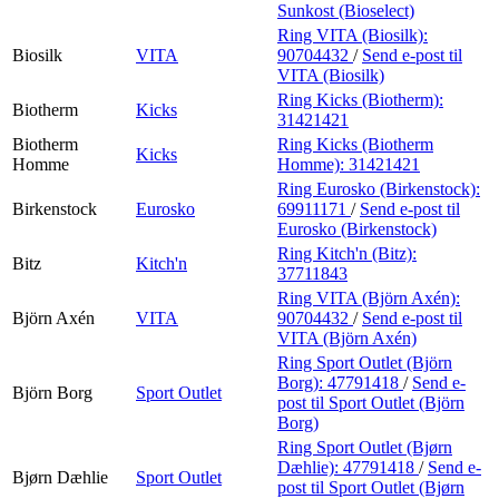
Sunkost (Bioselect)
Ring VITA (Biosilk):
Biosilk
VITA
90704432
/
Send e-post
til
VITA (Biosilk)
Ring Kicks (Biotherm):
Biotherm
Kicks
31421421
Biotherm
Ring Kicks (Biotherm
Kicks
Homme
Homme):
31421421
Ring Eurosko (Birkenstock):
Birkenstock
Eurosko
69911171
/
Send e-post
til
Eurosko (Birkenstock)
Ring Kitch'n (Bitz):
Bitz
Kitch'n
37711843
Ring VITA (Björn Axén):
Björn Axén
VITA
90704432
/
Send e-post
til
VITA (Björn Axén)
Ring Sport Outlet (Björn
Borg):
47791418
/
Send e-
Björn Borg
Sport Outlet
post
til Sport Outlet (Björn
Borg)
Ring Sport Outlet (Bjørn
Dæhlie):
47791418
/
Send e-
Bjørn Dæhlie
Sport Outlet
post
til Sport Outlet (Bjørn