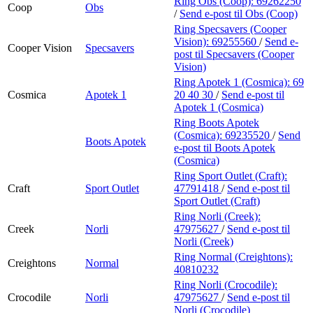
Ring Obs (Coop):
69262250
Coop
Obs
/
Send e-post
til Obs (Coop)
Ring Specsavers (Cooper
Vision):
69255560
/
Send e-
Cooper Vision
Specsavers
post
til Specsavers (Cooper
Vision)
Ring Apotek 1 (Cosmica):
69
Cosmica
Apotek 1
20 40 30
/
Send e-post
til
Apotek 1 (Cosmica)
Ring Boots Apotek
(Cosmica):
69235520
/
Send
Boots Apotek
e-post
til Boots Apotek
(Cosmica)
Ring Sport Outlet (Craft):
Craft
Sport Outlet
47791418
/
Send e-post
til
Sport Outlet (Craft)
Ring Norli (Creek):
Creek
Norli
47975627
/
Send e-post
til
Norli (Creek)
Ring Normal (Creightons):
Creightons
Normal
40810232
Ring Norli (Crocodile):
Crocodile
Norli
47975627
/
Send e-post
til
Norli (Crocodile)