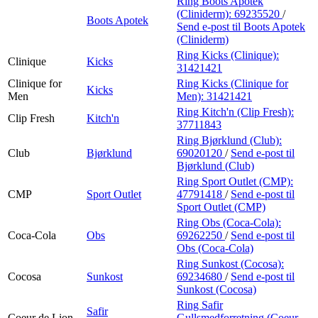
Ring Boots Apotek
(Cliniderm):
69235520
/
Boots Apotek
Send e-post
til Boots Apotek
(Cliniderm)
Ring Kicks (Clinique):
Clinique
Kicks
31421421
Clinique for
Ring Kicks (Clinique for
Kicks
Men
Men):
31421421
Ring Kitch'n (Clip Fresh):
Clip Fresh
Kitch'n
37711843
Ring Bjørklund (Club):
Club
Bjørklund
69020120
/
Send e-post
til
Bjørklund (Club)
Ring Sport Outlet (CMP):
CMP
Sport Outlet
47791418
/
Send e-post
til
Sport Outlet (CMP)
Ring Obs (Coca-Cola):
Coca-Cola
Obs
69262250
/
Send e-post
til
Obs (Coca-Cola)
Ring Sunkost (Cocosa):
Cocosa
Sunkost
69234680
/
Send e-post
til
Sunkost (Cocosa)
Ring Safir
Safir
Coeur de Lion
Gullsmedforretning (Coeur