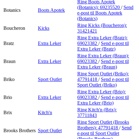
Ring Boots Apotek
(Botanics):
69235520
/
Send
Botanics
Boots Apotek
e-post
til Boots Apotek
(Botanics)
Ring Kicks (Boucheron):
Boucheron
Kicks
31421421
Ring Extra Leker (Bratz):
Bratz
Extra Leker
69023382
/
Send e-post
til
Extra Leker (Bratz)
Ring Extra Leker (Braun):
Braun
Extra Leker
69023382
/
Send e-post
til
Extra Leker (Braun)
Ring Sport Outlet (Briko):
Briko
Sport Outlet
47791418
/
Send e-post
til
Sport Outlet (Briko)
Ring Extra Leker (Brio):
Brio
Extra Leker
69023382
/
Send e-post
til
Extra Leker (Brio)
Ring Kitch'n (Brix):
Brix
Kitch'n
37711843
Ring Sport Outlet (Brooks
Brothers):
47791418
/
Send
Brooks Brothers
Sport Outlet
e-post
til Sport Outlet
(Brooks Brothers)