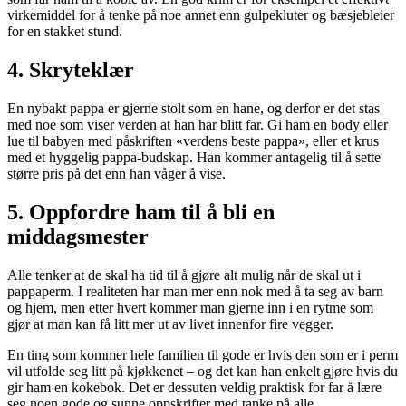
virkemiddel for å tenke på noe annet enn gulpekluter og bæsjebleier
for en stakket stund.
4. Skryteklær
En nybakt pappa er gjerne stolt som en hane, og derfor er det stas
med noe som viser verden at han har blitt far. Gi ham en body eller
lue til babyen med påskriften «verdens beste pappa», eller et krus
med et hyggelig pappa-budskap. Han kommer antagelig til å sette
større pris på det enn han våger å vise.
5. Oppfordre ham til å bli en
middagsmester
Alle tenker at de skal ha tid til å gjøre alt mulig når de skal ut i
pappaperm. I realiteten har man mer enn nok med å ta seg av barn
og hjem, men etter hvert kommer man gjerne inn i en rytme som
gjør at man kan få litt mer ut av livet innenfor fire vegger.
En ting som kommer hele familien til gode er hvis den som er i perm
vil utfolde seg litt på kjøkkenet – og det kan han enkelt gjøre hvis du
gir ham en kokebok. Det er dessuten veldig praktisk for far å lære
seg noen gode og sunne oppskrifter med tanke på alle