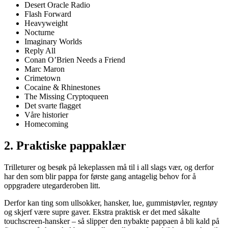
Desert Oracle Radio
Flash Forward
Heavyweight
Nocturne
Imaginary Worlds
Reply All
Conan O’Brien Needs a Friend
Marc Maron
Crimetown
Cocaine & Rhinestones
The Missing Cryptoqueen
Det svarte flagget
Våre historier
Homecoming
2. Praktiske pappaklær
Trilleturer og besøk på lekeplassen må til i all slags vær, og derfor
har den som blir pappa for første gang antagelig behov for å
oppgradere utegarderoben litt.
Derfor kan ting som ullsokker, hansker, lue, gummistøvler, regntøy
og skjerf være supre gaver. Ekstra praktisk er det med såkalte
touchscreen-hansker – så slipper den nybakte pappaen å bli kald på