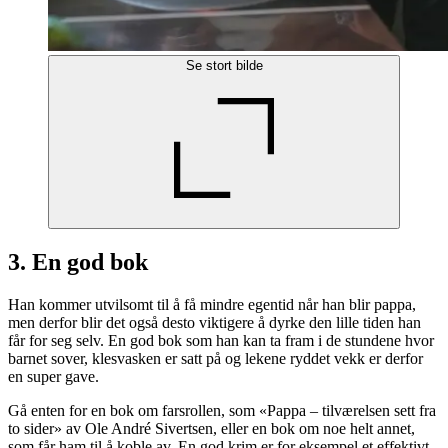
Se stort bilde
3. En god bok
Han kommer utvilsomt til å få mindre egentid når han blir pappa,
men derfor blir det også desto viktigere å dyrke den lille tiden han
får for seg selv. En god bok som han kan ta fram i de stundene hvor
barnet sover, klesvasken er satt på og lekene ryddet vekk er derfor
en super gave.
Gå enten for en bok om farsrollen, som «Pappa – tilværelsen sett fra
to sider» av Ole André Sivertsen, eller en bok om noe helt annet,
som får ham til å koble av. En god krim er for eksempel et effektivt