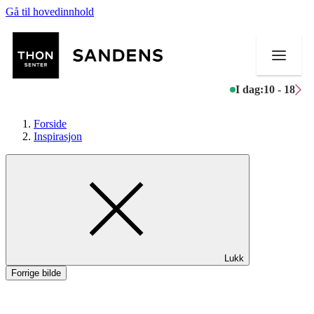
Gå til hovedinnhold
I dag:
10 - 18
Forside
Inspirasjon
Butikker
Mat og drikke
Helse
Lukk
Aktiviteter
Forrige bilde
Tilbud