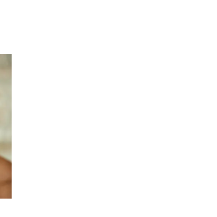
Inspirasjon
Søk
Åpningstider
Praktisk informasjon
Ledige stillinger
Magasin
Gavekort
Finn frem