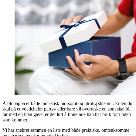
Å bli pappa er både fantastisk morsomt og utrolig slitsomt. Enten du
skal på et «dadchelor party» eller bare vil overraske en som skal bli
far med en liten gave, er det lurt å finne noe han har bruk for i tiden
som kommer.
Vi har snekret sammen en liste med både praktiske, omtenksomme
og smarte gaver for en «dad to be».