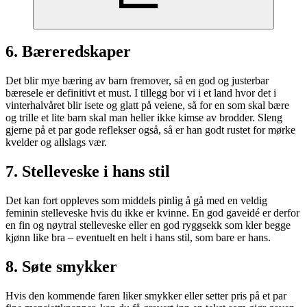
6. Bæreredskaper
Det blir mye bæring av barn fremover, så en god og justerbar
bæresele er definitivt et must. I tillegg bor vi i et land hvor det i
vinterhalvåret blir isete og glatt på veiene, så for en som skal bære
og trille et lite barn skal man heller ikke kimse av brodder. Sleng
gjerne på et par gode reflekser også, så er han godt rustet for mørke
kvelder og allslags vær.
7. Stelleveske i hans stil
Det kan fort oppleves som middels pinlig å gå med en veldig
feminin stelleveske hvis du ikke er kvinne. En god gaveidé er derfor
en fin og nøytral stelleveske eller en god ryggsekk som kler begge
kjønn like bra – eventuelt en helt i hans stil, som bare er hans.
8. Søte smykker
Hvis den kommende faren liker smykker eller setter pris på et par