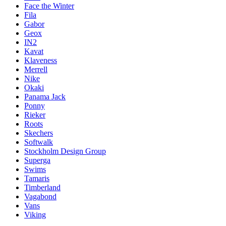
Face the Winter
Fila
Gabor
Geox
IN2
Kavat
Klaveness
Merrell
Nike
Okaki
Panama Jack
Ponny
Rieker
Roots
Skechers
Softwalk
Stockholm Design Group
Superga
Swims
Tamaris
Timberland
Vagabond
Vans
Viking