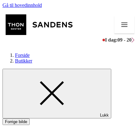
Gå til hovedinnhold
I dag:
09 - 20
Forside
Butikker
Butikker
Mat og drikke
Helse
Lukk
Aktiviteter
Forrige bilde
Tilbud