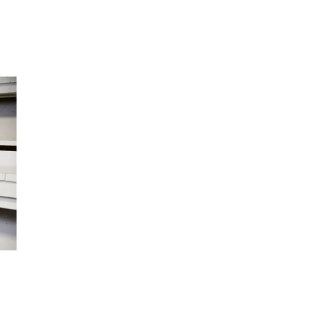
Inspirasjon
Søk
Åpningstider
Praktisk informasjon
Ledige stillinger
Magasin
Gavekort
Finn frem