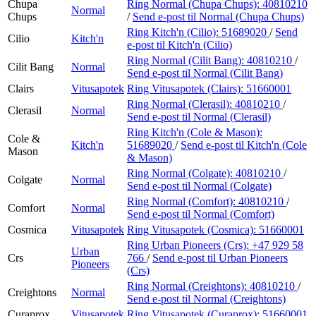
Chupa
Ring Normal (Chupa Chups):
40810210
Normal
Chups
/
Send e-post
til Normal (Chupa Chups)
Ring Kitch'n (Cilio):
51689020
/
Send
Cilio
Kitch'n
e-post
til Kitch'n (Cilio)
Ring Normal (Cilit Bang):
40810210
/
Cilit Bang
Normal
Send e-post
til Normal (Cilit Bang)
Clairs
Vitusapotek
Ring Vitusapotek (Clairs):
51660001
Ring Normal (Clerasil):
40810210
/
Clerasil
Normal
Send e-post
til Normal (Clerasil)
Ring Kitch'n (Cole & Mason):
Cole &
Kitch'n
51689020
/
Send e-post
til Kitch'n (Cole
Mason
& Mason)
Ring Normal (Colgate):
40810210
/
Colgate
Normal
Send e-post
til Normal (Colgate)
Ring Normal (Comfort):
40810210
/
Comfort
Normal
Send e-post
til Normal (Comfort)
Cosmica
Vitusapotek
Ring Vitusapotek (Cosmica):
51660001
Ring Urban Pioneers (Crs):
+47 929 58
Urban
Crs
766
/
Send e-post
til Urban Pioneers
Pioneers
(Crs)
Ring Normal (Creightons):
40810210
/
Creightons
Normal
Send e-post
til Normal (Creightons)
Curaprox
Vitusapotek
Ring Vitusapotek (Curaprox):
51660001