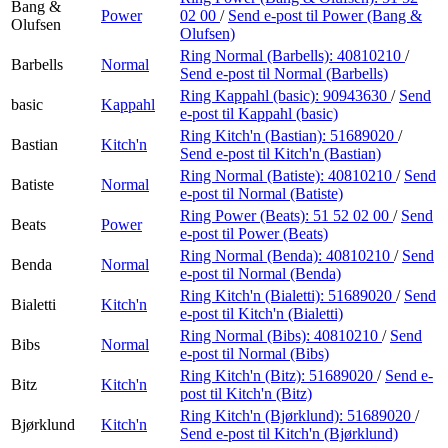
Bang &
Power
02 00
/
Send e-post
til Power (Bang &
Olufsen
Olufsen)
Ring Normal (Barbells):
40810210
/
Barbells
Normal
Send e-post
til Normal (Barbells)
Ring Kappahl (basic):
90943630
/
Send
basic
Kappahl
e-post
til Kappahl (basic)
Ring Kitch'n (Bastian):
51689020
/
Bastian
Kitch'n
Send e-post
til Kitch'n (Bastian)
Ring Normal (Batiste):
40810210
/
Send
Batiste
Normal
e-post
til Normal (Batiste)
Ring Power (Beats):
51 52 02 00
/
Send
Beats
Power
e-post
til Power (Beats)
Ring Normal (Benda):
40810210
/
Send
Benda
Normal
e-post
til Normal (Benda)
Ring Kitch'n (Bialetti):
51689020
/
Send
Bialetti
Kitch'n
e-post
til Kitch'n (Bialetti)
Ring Normal (Bibs):
40810210
/
Send
Bibs
Normal
e-post
til Normal (Bibs)
Ring Kitch'n (Bitz):
51689020
/
Send e-
Bitz
Kitch'n
post
til Kitch'n (Bitz)
Ring Kitch'n (Bjørklund):
51689020
/
Bjørklund
Kitch'n
Send e-post
til Kitch'n (Bjørklund)