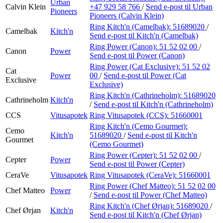
Urban
Calvin Klein
+47 929 58 766
/
Send e-post
til Urban
Pioneers
Pioneers (Calvin Klein)
Ring Kitch'n (Camelbak):
51689020
/
Camelbak
Kitch'n
Send e-post
til Kitch'n (Camelbak)
Ring Power (Canon):
51 52 02 00
/
Canon
Power
Send e-post
til Power (Canon)
Ring Power (Cat Exclusive):
51 52 02
Cat
Power
00
/
Send e-post
til Power (Cat
Exclusive
Exclusive)
Ring Kitch'n (Cathrineholm):
51689020
Cathrineholm
Kitch'n
/
Send e-post
til Kitch'n (Cathrineholm)
CCS
Vitusapotek
Ring Vitusapotek (CCS):
51660001
Ring Kitch'n (Cemo Gourmet):
Cemo
Kitch'n
51689020
/
Send e-post
til Kitch'n
Gourmet
(Cemo Gourmet)
Ring Power (Cepter):
51 52 02 00
/
Cepter
Power
Send e-post
til Power (Cepter)
CeraVe
Vitusapotek
Ring Vitusapotek (CeraVe):
51660001
Ring Power (Chef Matteo):
51 52 02 00
Chef Matteo
Power
/
Send e-post
til Power (Chef Matteo)
Ring Kitch'n (Chef Ørjan):
51689020
/
Chef Ørjan
Kitch'n
Send e-post
til Kitch'n (Chef Ørjan)