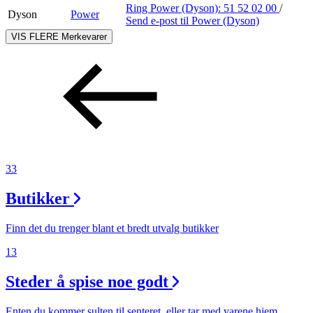
Ring Power (Dyson):
51 52 02 00
/
Dyson
Power
Send e-post
til Power (Dyson)
VIS FLERE
Merkevarer
33
Butikker
Finn det du trenger blant et bredt utvalg butikker
13
Steder å spise noe godt
Enten du kommer sulten til senteret, eller tar med varene hjem