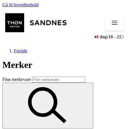
Gå til hovedinnhold
I dag:
10 - 21
Forside
Merker
Butikker
Finn merkevare
Mat og drikke
Mathallen
Aktiviteter
Tilbud