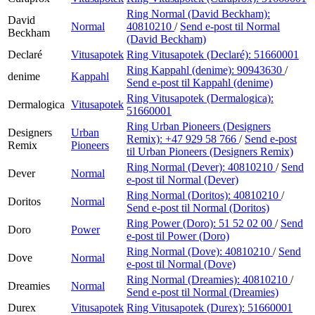
Ring Normal (David Beckham):
David
Normal
40810210
/
Send e-post
til Normal
Beckham
(David Beckham)
Declaré
Vitusapotek
Ring Vitusapotek (Declaré):
51660001
Ring Kappahl (denime):
90943630
/
denime
Kappahl
Send e-post
til Kappahl (denime)
Ring Vitusapotek (Dermalogica):
Dermalogica
Vitusapotek
51660001
Ring Urban Pioneers (Designers
Designers
Urban
Remix):
+47 929 58 766
/
Send e-post
Remix
Pioneers
til Urban Pioneers (Designers Remix)
Ring Normal (Dever):
40810210
/
Send
Dever
Normal
e-post
til Normal (Dever)
Ring Normal (Doritos):
40810210
/
Doritos
Normal
Send e-post
til Normal (Doritos)
Ring Power (Doro):
51 52 02 00
/
Send
Doro
Power
e-post
til Power (Doro)
Ring Normal (Dove):
40810210
/
Send
Dove
Normal
e-post
til Normal (Dove)
Ring Normal (Dreamies):
40810210
/
Dreamies
Normal
Send e-post
til Normal (Dreamies)
Durex
Vitusapotek
Ring Vitusapotek (Durex):
51660001