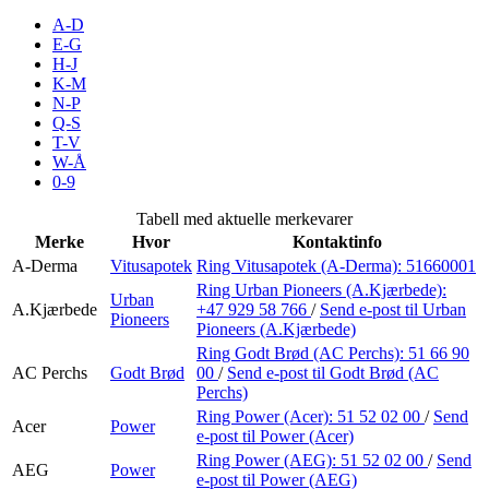
Inspirasjon
A-D
E-G
H-J
K-M
N-P
Søk
Q-S
T-V
W-Å
0-9
Åpningstider
Tabell med aktuelle merkevarer
Merke
Hvor
Kontaktinfo
Praktisk informasjon
A-Derma
Vitusapotek
Ring Vitusapotek (A-Derma):
51660001
Ledige stillinger
Ring Urban Pioneers (A.Kjærbede):
Urban
A.Kjærbede
+47 929 58 766
/
Send e-post
til Urban
Pioneers
Magasin
Pioneers (A.Kjærbede)
Ring Godt Brød (AC Perchs):
51 66 90
Gavekort
AC Perchs
Godt Brød
00
/
Send e-post
til Godt Brød (AC
Perchs)
Finn frem
Ring Power (Acer):
51 52 02 00
/
Send
Acer
Power
e-post
til Power (Acer)
Ring Power (AEG):
51 52 02 00
/
Send
AEG
Power
e-post
til Power (AEG)