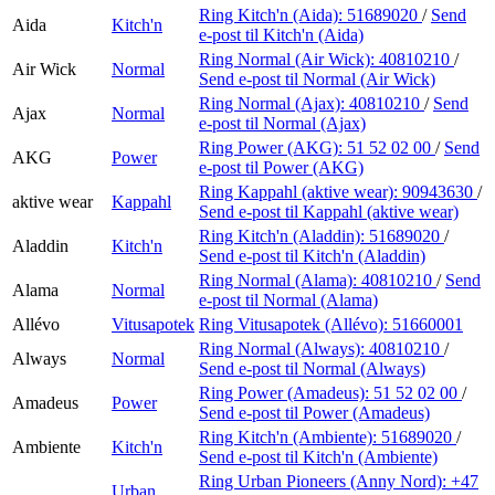
Ring Kitch'n (Aida):
51689020
/
Send
Aida
Kitch'n
e-post
til Kitch'n (Aida)
Ring Normal (Air Wick):
40810210
/
Air Wick
Normal
Send e-post
til Normal (Air Wick)
Ring Normal (Ajax):
40810210
/
Send
Ajax
Normal
e-post
til Normal (Ajax)
Ring Power (AKG):
51 52 02 00
/
Send
AKG
Power
e-post
til Power (AKG)
Ring Kappahl (aktive wear):
90943630
/
aktive wear
Kappahl
Send e-post
til Kappahl (aktive wear)
Ring Kitch'n (Aladdin):
51689020
/
Aladdin
Kitch'n
Send e-post
til Kitch'n (Aladdin)
Ring Normal (Alama):
40810210
/
Send
Alama
Normal
e-post
til Normal (Alama)
Allévo
Vitusapotek
Ring Vitusapotek (Allévo):
51660001
Ring Normal (Always):
40810210
/
Always
Normal
Send e-post
til Normal (Always)
Ring Power (Amadeus):
51 52 02 00
/
Amadeus
Power
Send e-post
til Power (Amadeus)
Ring Kitch'n (Ambiente):
51689020
/
Ambiente
Kitch'n
Send e-post
til Kitch'n (Ambiente)
Ring Urban Pioneers (Anny Nord):
+47
Urban