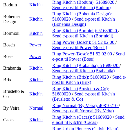
Ring Kitch'n (Bodum):
51689020
/
Bodum
Kitch'n
Send e-post
til Kitch'n (Bodum)
Ring Kitch'n (Bohemia Design):
Bohemia
Kitch'n
51689020
/
Send e-post
til Kitch'n
Design
(Bohemia Design)
Ring Kitch'n (Bormioli):
51689020
/
Bormioli
Kitch'n
Send e-post
til Kitch'n (Bormioli)
Ring Power (Bosch):
51 52 02 00
/
Bosch
Power
Send e-post
til Power (Bosch)
Ring Power (Bose):
51 52 02 00
/
Send
Bose
Power
e-post
til Power (Bose)
Ring Kitch'n (Brabantia):
51689020
/
Brabantia
Kitch'n
Send e-post
til Kitch'n (Brabantia)
Ring Kitch'n (Brix):
51689020
/
Send e-
Brix
Kitch'n
post
til Kitch'n (Brix)
Ring Kitch'n (Brusletto & Co):
Brusletto &
Kitch'n
51689020
/
Send e-post
til Kitch'n
Co
(Brusletto & Co)
Ring Normal (By Veira):
40810210
/
By Veira
Normal
Send e-post
til Normal (By Veira)
Ring Kitch'n (Cacas):
51689020
/
Send
Cacas
Kitch'n
e-post
til Kitch'n (Cacas)
Ring Urban Pioneers (Calvin Klein):