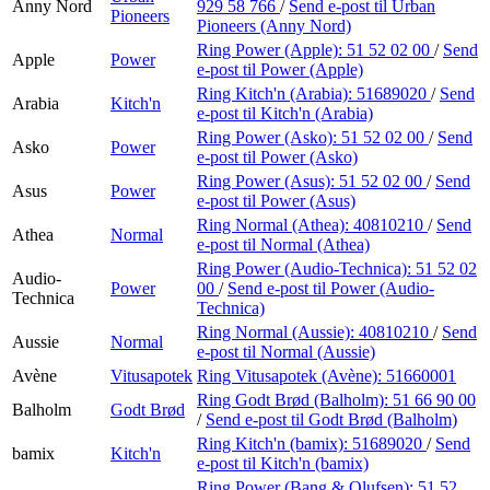
Anny Nord
929 58 766
/
Send e-post
til Urban
Pioneers
Pioneers (Anny Nord)
Ring Power (Apple):
51 52 02 00
/
Send
Apple
Power
e-post
til Power (Apple)
Ring Kitch'n (Arabia):
51689020
/
Send
Arabia
Kitch'n
e-post
til Kitch'n (Arabia)
Ring Power (Asko):
51 52 02 00
/
Send
Asko
Power
e-post
til Power (Asko)
Ring Power (Asus):
51 52 02 00
/
Send
Asus
Power
e-post
til Power (Asus)
Ring Normal (Athea):
40810210
/
Send
Athea
Normal
e-post
til Normal (Athea)
Ring Power (Audio-Technica):
51 52 02
Audio-
Power
00
/
Send e-post
til Power (Audio-
Technica
Technica)
Ring Normal (Aussie):
40810210
/
Send
Aussie
Normal
e-post
til Normal (Aussie)
Avène
Vitusapotek
Ring Vitusapotek (Avène):
51660001
Ring Godt Brød (Balholm):
51 66 90 00
Balholm
Godt Brød
/
Send e-post
til Godt Brød (Balholm)
Ring Kitch'n (bamix):
51689020
/
Send
bamix
Kitch'n
e-post
til Kitch'n (bamix)
Ring Power (Bang & Olufsen):
51 52