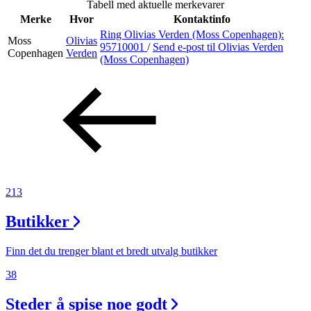
Tabell med aktuelle merkevarer
Merker
Merke
Hvor
Kontaktinfo
Ring Olivias Verden (Moss Copenhagen):
Moss
Olivias
Inspirasjon
95710001
/
Send e-post
til Olivias Verden
Copenhagen
Verden
(Moss Copenhagen)
Søk
Åpningstider
Praktisk informasjon
213
Ledige stillinger
Butikker
Magasin
Finn det du trenger blant et bredt utvalg butikker
Gavekort
38
Finn frem
Steder å spise noe godt