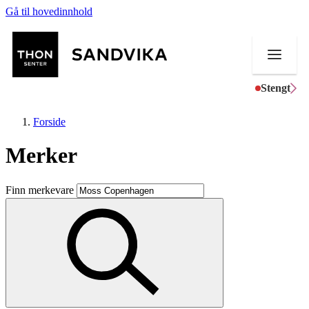
Gå til hovedinnhold
Stengt
Forside
Merker
Butikker
Finn merkevare
Mat og drikke
Helse
Aktiviteter
Tilbud