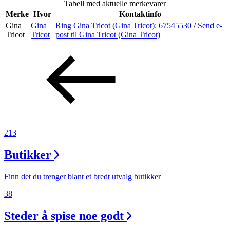
Tabell med aktuelle merkevarer
Merker
Merke
Hvor
Kontaktinfo
Gina
Gina
Ring Gina Tricot (Gina Tricot):
67545530
/
Send e-
Inspirasjon
Tricot
Tricot
post
til Gina Tricot (Gina Tricot)
Søk
Åpningstider
213
Praktisk informasjon
Butikker
Ledige stillinger
Magasin
Finn det du trenger blant et bredt utvalg butikker
38
Gavekort
Steder å spise noe godt
Finn frem