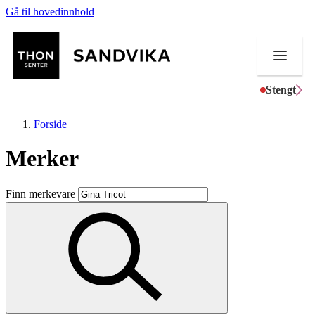
Gå til hovedinnhold
Stengt
Forside
Merker
Butikker
Finn merkevare
Mat og drikke
Helse
Aktiviteter
Tilbud