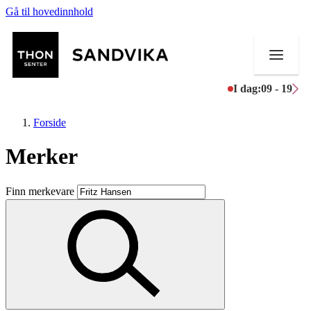
Gå til hovedinnhold
I dag:
09 - 19
Forside
Merker
Butikker
Finn merkevare
Mat og drikke
Helse
Aktiviteter
Tilbud