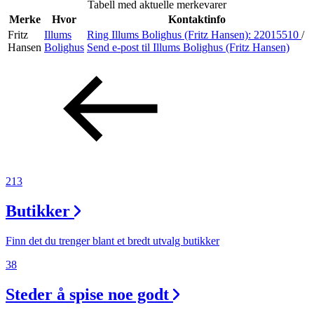
Tabell med aktuelle merkevarer
Merker
Merke
Hvor
Kontaktinfo
Fritz
Illums
Ring Illums Bolighus (Fritz Hansen):
22015510
/
Inspirasjon
Hansen
Bolighus
Send e-post
til Illums Bolighus (Fritz Hansen)
Søk
Åpningstider
213
Praktisk informasjon
Butikker
Ledige stillinger
Magasin
Finn det du trenger blant et bredt utvalg butikker
38
Gavekort
Steder å spise noe godt
Finn frem