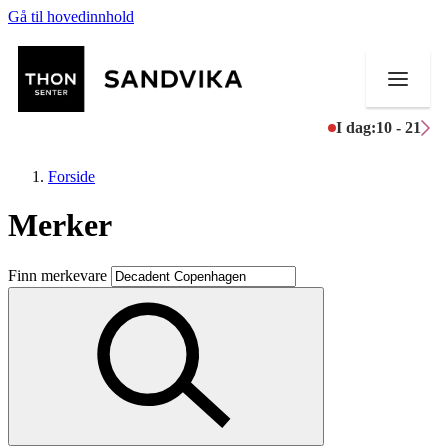
Gå til hovedinnhold
I dag:
10 - 21
Forside
Merker
Butikker
Finn merkevare
Mat og drikke
Helse
Aktiviteter
Tilbud