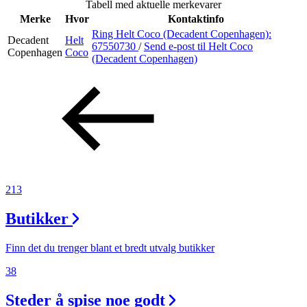
Tabell med aktuelle merkevarer
Merker
Merke
Hvor
Kontaktinfo
Ring Helt Coco (Decadent Copenhagen):
Decadent
Helt
Inspirasjon
67550730
/
Send e-post
til Helt Coco
Copenhagen
Coco
(Decadent Copenhagen)
Søk
Åpningstider
Praktisk informasjon
213
Ledige stillinger
Butikker
Magasin
Finn det du trenger blant et bredt utvalg butikker
Gavekort
38
Finn frem
Steder å spise noe godt