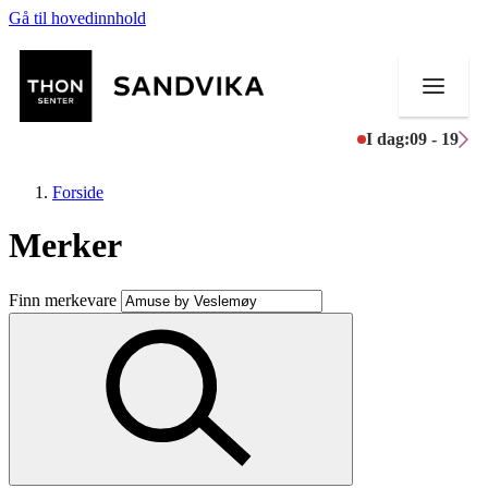
Gå til hovedinnhold
I dag:
09 - 19
Forside
Merker
Butikker
Finn merkevare
Mat og drikke
Helse
Aktiviteter
Tilbud