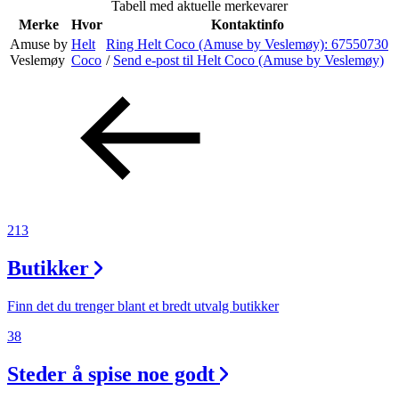
Tabell med aktuelle merkevarer
Merker
Merke
Hvor
Kontaktinfo
Amuse by
Helt
Ring Helt Coco (Amuse by Veslemøy):
67550730
Inspirasjon
Veslemøy
Coco
/
Send e-post
til Helt Coco (Amuse by Veslemøy)
Søk
Åpningstider
213
Praktisk informasjon
Butikker
Ledige stillinger
Magasin
Finn det du trenger blant et bredt utvalg butikker
38
Gavekort
Steder å spise noe godt
Finn frem