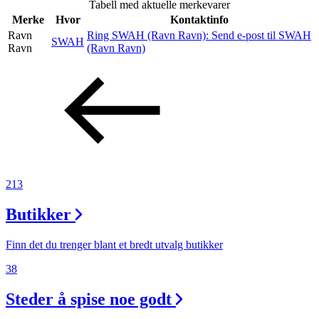
Tabell med aktuelle merkevarer
Merker
Merke
Hvor
Kontaktinfo
Ravn
Ring SWAH (Ravn Ravn):
Send e-post
til SWAH
SWAH
Inspirasjon
Ravn
(Ravn Ravn)
Søk
Åpningstider
213
Praktisk informasjon
Butikker
Ledige stillinger
Magasin
Finn det du trenger blant et bredt utvalg butikker
38
Gavekort
Steder å spise noe godt
Finn frem