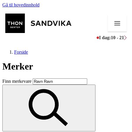
Gå til hovedinnhold
I dag:
10 - 21
Forside
Merker
Butikker
Finn merkevare
Mat og drikke
Helse
Aktiviteter
Tilbud