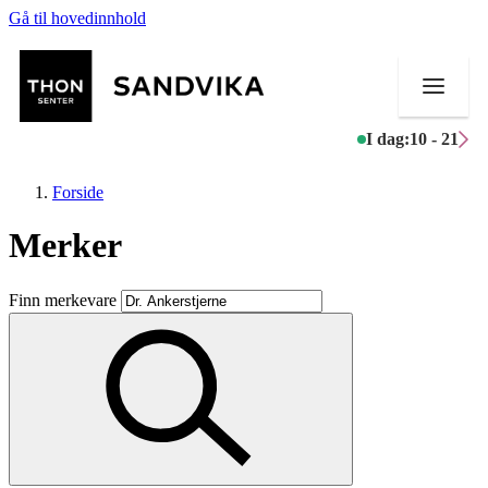
Gå til hovedinnhold
I dag:
10 - 21
Forside
Merker
Butikker
Finn merkevare
Mat og drikke
Helse
Aktiviteter
Tilbud