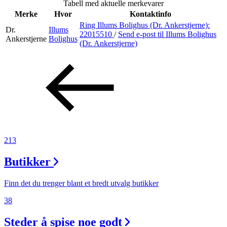
Tabell med aktuelle merkevarer
Merker
Merke
Hvor
Kontaktinfo
Ring Illums Bolighus (Dr. Ankerstjerne):
Dr.
Illums
Inspirasjon
22015510
/
Send e-post
til Illums Bolighus
Ankerstjerne
Bolighus
(Dr. Ankerstjerne)
Søk
Åpningstider
Praktisk informasjon
213
Ledige stillinger
Butikker
Magasin
Finn det du trenger blant et bredt utvalg butikker
Gavekort
38
Finn frem
Steder å spise noe godt