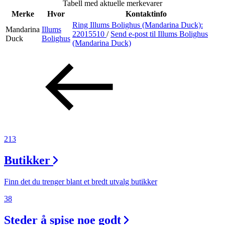
Tabell med aktuelle merkevarer
Merker
Merke
Hvor
Kontaktinfo
Ring Illums Bolighus (Mandarina Duck):
Mandarina
Illums
Inspirasjon
22015510
/
Send e-post
til Illums Bolighus
Duck
Bolighus
(Mandarina Duck)
Søk
Åpningstider
Praktisk informasjon
213
Ledige stillinger
Butikker
Magasin
Finn det du trenger blant et bredt utvalg butikker
Gavekort
38
Finn frem
Steder å spise noe godt