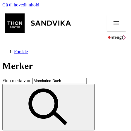
Gå til hovedinnhold
Stengt
Forside
Merker
Butikker
Finn merkevare
Mat og drikke
Helse
Aktiviteter
Tilbud