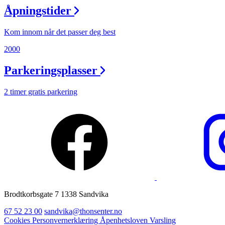
Praktisk informasjon
Åpningstider
Ledige stillinger
Kom innom når det passer deg best
Magasin
2000
Gavekort
Parkeringsplasser
Finn frem
2 timer gratis parkering
Min Shopping-app
Brodtkorbsgate 7 1338 Sandvika
67 52 23 00
sandvika@thonsenter.no
Cookies
Personvernerklæring
Åpenhetsloven
Varsling