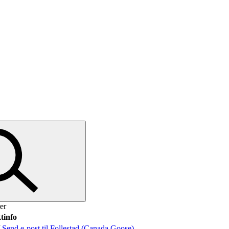
er
tinfo
/
Send e-post
til Follestad (Canada Goose)