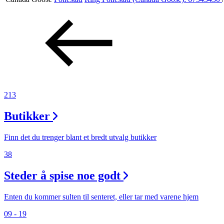
Aktiviteter
Tilbud
Merker
213
Inspirasjon
Butikker
Finn det du trenger blant et bredt utvalg butikker
38
Søk
Steder å spise noe godt
Enten du kommer sulten til senteret, eller tar med varene hjem
Åpningstider
09 - 19