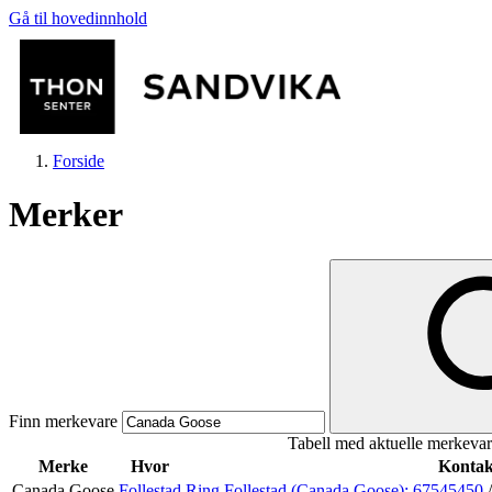
Gå til hovedinnhold
Forside
Merker
Butikker
Mat og drikke
Finn merkevare
Tabell med aktuelle merkevar
Helse
Merke
Hvor
Kontak
Canada Goose
Follestad
Ring Follestad (Canada Goose):
67545450