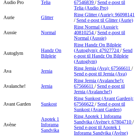
Audio Pro
Telia
67546839
/
Send e-post
til
Telia (Audio Pro)
Ring Glitter (Aurie):
96098141
Aurie
Glitter
/
Send e-post
til Glitter (Aurie)
Ring Normal (Aussie):
Aussie
Normal
40810254
/
Send e-post
til
Normal (Aussie)
Ring Handz On Bilpleie
Handz On
(Autoglym):
47927724
/
Send
Autoglym
Bilpleie
e-post
til Handz On Bilpleie
(Autoglym)
Ring Jernia (Ava):
67566611
/
Ava
Jernia
Send e-post
til Jernia (Ava)
Ring Jernia (Avalanche!):
Avalanche!
Jernia
67566611
/
Send e-post
til
Jernia (Avalanche!)
Ring Sunkost (Avant Garden):
Avant Garden
Sunkost
67566622
/
Send e-post
til
Sunkost (Avant Garden)
Ring Apotek 1 Inforama
Apotek 1
Sandvika (Avène):
67804710
/
Avène
Inforama
Send e-post
til Apotek 1
Sandvika
Inforama Sandvika (Avène)