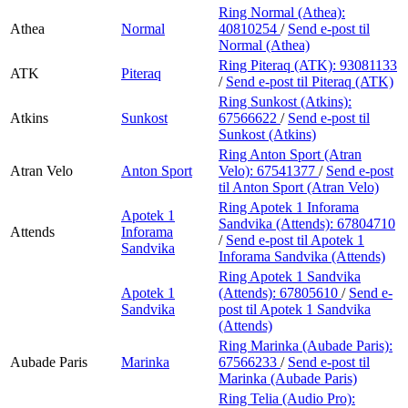
Ring Normal (Athea):
Athea
Normal
40810254
/
Send e-post
til
Normal (Athea)
Ring Piteraq (ATK):
93081133
ATK
Piteraq
/
Send e-post
til Piteraq (ATK)
Ring Sunkost (Atkins):
Atkins
Sunkost
67566622
/
Send e-post
til
Sunkost (Atkins)
Ring Anton Sport (Atran
Atran Velo
Anton Sport
Velo):
67541377
/
Send e-post
til Anton Sport (Atran Velo)
Ring Apotek 1 Inforama
Apotek 1
Sandvika (Attends):
67804710
Attends
Inforama
/
Send e-post
til Apotek 1
Sandvika
Inforama Sandvika (Attends)
Ring Apotek 1 Sandvika
Apotek 1
(Attends):
67805610
/
Send e-
Sandvika
post
til Apotek 1 Sandvika
(Attends)
Ring Marinka (Aubade Paris):
Aubade Paris
Marinka
67566233
/
Send e-post
til
Marinka (Aubade Paris)
Ring Telia (Audio Pro):