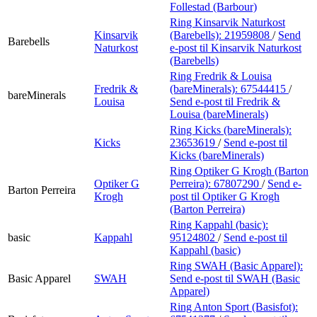
Follestad (Barbour)
Ring Kinsarvik Naturkost
Kinsarvik
(Barebells):
21959808
/
Send
Barebells
Naturkost
e-post
til Kinsarvik Naturkost
(Barebells)
Ring Fredrik & Louisa
Fredrik &
(bareMinerals):
67544415
/
bareMinerals
Louisa
Send e-post
til Fredrik &
Louisa (bareMinerals)
Ring Kicks (bareMinerals):
Kicks
23653619
/
Send e-post
til
Kicks (bareMinerals)
Ring Optiker G Krogh (Barton
Optiker G
Perreira):
67807290
/
Send e-
Barton Perreira
Krogh
post
til Optiker G Krogh
(Barton Perreira)
Ring Kappahl (basic):
basic
Kappahl
95124802
/
Send e-post
til
Kappahl (basic)
Ring SWAH (Basic Apparel):
Basic Apparel
SWAH
Send e-post
til SWAH (Basic
Apparel)
Ring Anton Sport (Basisfot):