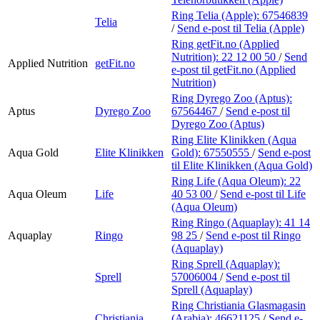
Ring Telia (Apple):
67546839
Telia
/
Send e-post
til Telia (Apple)
Ring getFit.no (Applied
Nutrition):
22 12 00 50
/
Send
Applied Nutrition
getFit.no
e-post
til getFit.no (Applied
Nutrition)
Ring Dyrego Zoo (Aptus):
Aptus
Dyrego Zoo
67564467
/
Send e-post
til
Dyrego Zoo (Aptus)
Ring Elite Klinikken (Aqua
Aqua Gold
Elite Klinikken
Gold):
67550555
/
Send e-post
til Elite Klinikken (Aqua Gold)
Ring Life (Aqua Oleum):
22
Aqua Oleum
Life
40 53 00
/
Send e-post
til Life
(Aqua Oleum)
Ring Ringo (Aquaplay):
41 14
Aquaplay
Ringo
98 25
/
Send e-post
til Ringo
(Aquaplay)
Ring Sprell (Aquaplay):
Sprell
57006004
/
Send e-post
til
Sprell (Aquaplay)
Ring Christiania Glasmagasin
Christiania
(Arabia):
46621125
/
Send e-