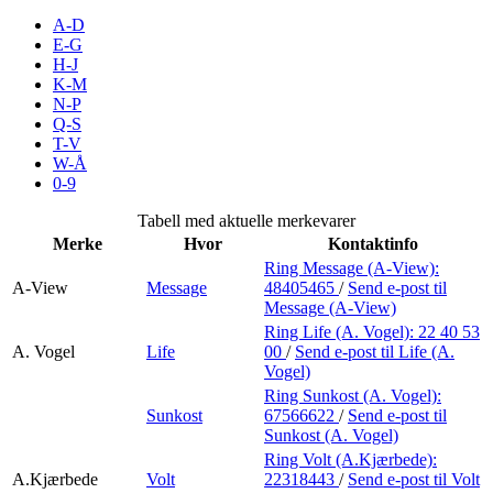
Merker
A-D
E-G
H-J
Inspirasjon
K-M
N-P
Q-S
T-V
Søk
W-Å
0-9
Tabell med aktuelle merkevarer
Merke
Hvor
Kontaktinfo
Åpningstider
Ring Message (A-View):
A-View
Message
48405465
/
Send e-post
til
Praktisk informasjon
Message (A-View)
Ring Life (A. Vogel):
22 40 53
Ledige stillinger
A. Vogel
Life
00
/
Send e-post
til Life (A.
Vogel)
Magasin
Ring Sunkost (A. Vogel):
Sunkost
67566622
/
Send e-post
til
Gavekort
Sunkost (A. Vogel)
Finn frem
Ring Volt (A.Kjærbede):
A.Kjærbede
Volt
22318443
/
Send e-post
til Volt