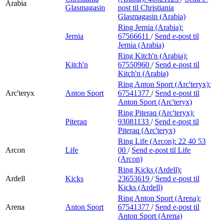
Arabia
Glasmagasin
post
til Christiania
Glasmagasin (Arabia)
Ring Jernia (Arabia):
Jernia
67566611
/
Send e-post
til
Jernia (Arabia)
Ring Kitch'n (Arabia):
Kitch'n
67550960
/
Send e-post
til
Kitch'n (Arabia)
Ring Anton Sport (Arc'teryx):
Arc'teryx
Anton Sport
67541377
/
Send e-post
til
Anton Sport (Arc'teryx)
Ring Piteraq (Arc'teryx):
Piteraq
93081133
/
Send e-post
til
Piteraq (Arc'teryx)
Ring Life (Arcon):
22 40 53
Arcon
Life
00
/
Send e-post
til Life
(Arcon)
Ring Kicks (Ardell):
Ardell
Kicks
23653619
/
Send e-post
til
Kicks (Ardell)
Ring Anton Sport (Arena):
Arena
Anton Sport
67541377
/
Send e-post
til
Anton Sport (Arena)