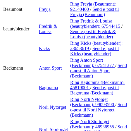
Ring Freyja (Beaumont):
Beaumont
Freyja
92140400
/
Send e-post
til
Freyja (Beaumont)
Ring Fredrik & Louisa
Fredrik &
(beautyblender):
67544415
/
beautyblender
Louisa
Send e-post
til Fredrik &
Louisa (beautyblender)
Ring Kicks (beautyblender):
Kicks
23653619
/
Send e-post
til
Kicks (beautyblender)
Ring Anton Sport
(Beckmann):
67541377
/
Send
Beckmann
Anton Sport
e-post
til Anton Sport
(Beckmann)
Ring Bagorama (Beckmann):
Bagorama
45819001
/
Send e-post
til
Bagorama (Beckmann)
Ring Norli Nytorget
(Beckmann):
99093590
/
Send
Norli Nytorget
e-post
til Norli Nytorget
(Beckmann)
Ring Norli Stortorget
(Beckmann):
46936955
/
Send
Norli Stortorget