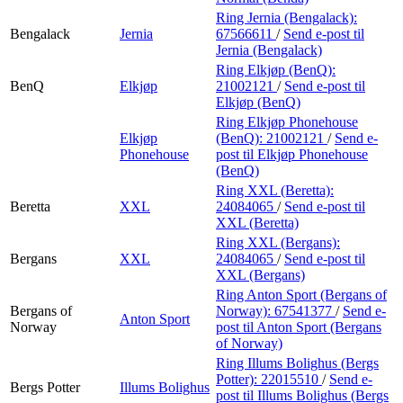
Ring Jernia (Bengalack):
Bengalack
Jernia
67566611
/
Send e-post
til
Jernia (Bengalack)
Ring Elkjøp (BenQ):
BenQ
Elkjøp
21002121
/
Send e-post
til
Elkjøp (BenQ)
Ring Elkjøp Phonehouse
Elkjøp
(BenQ):
21002121
/
Send e-
Phonehouse
post
til Elkjøp Phonehouse
(BenQ)
Ring XXL (Beretta):
Beretta
XXL
24084065
/
Send e-post
til
XXL (Beretta)
Ring XXL (Bergans):
Bergans
XXL
24084065
/
Send e-post
til
XXL (Bergans)
Ring Anton Sport (Bergans of
Bergans of
Norway):
67541377
/
Send e-
Anton Sport
Norway
post
til Anton Sport (Bergans
of Norway)
Ring Illums Bolighus (Bergs
Potter):
22015510
/
Send e-
Bergs Potter
Illums Bolighus
post
til Illums Bolighus (Bergs