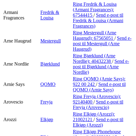
Ring Fredrik & Louisa
(Armani Fragrances):
Armani
Fredrik &
67544415
/
Send e-post
til
Fragrances
Louisa
Fredrik & Louisa (Armani
Fragrances)
Ring Mestergull (Arne
Haugrud):
67565051
/
Send e-
Arne Haugrud
Mestergull
post
til Mestergull (Arne
Haugrud)
Ring Bjørklund (Arne
Nordlie):
40432238
/
Send e-
Arne Nordlie
Bjørklund
post
til Bjørklund (Arne
Nordlie)
Ring QOMO (Arnie Says):
Arnie Says
QOMO
922 00 242
/
Send e-post
til
QOMO (Arnie Says)
Ring Freyja (Arovescio):
Arovescio
Freyja
92140400
/
Send e-post
til
Freyja (Arovescio)
Ring Elkjøp (Arozzi):
Arozzi
Elkjøp
21002121
/
Send e-post
til
Elkjøp (Arozzi)
Ring Elkjøp Phonehouse