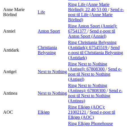
Ring Life (Anne Marie
Anne Marie
Börlind):
22 40 53 00
/
Send e-
Life
Börlind
post
til Life (Anne Marie
Börlind)
Ring Anton Sport (Anniel):
Anniel
Anton Sport
67541377
/
Send e-post
til
Anton Sport (Anniel)
Ring Christiania Belysning
Christiania
(Antidark):
67545519
/
Send
Antidark
Belysning
e-post
til Christiania Belysning
(Antidark)
Ring Next to Nothing
(Antigel):
67808300
/
Send e-
Antigel
Next to Nothing
post
til Next to Nothing
(Antigel)
Ring Next to Nothing
(Antinea):
67808300
/
Send e-
Antinea
Next to Nothing
post
til Next to Nothing
(Antinea)
Ring Elkjøp (AOC):
AOC
Elkjøp
21002121
/
Send e-post
til
Elkjøp (AOC)
Ring Elkjøp Phonehouse