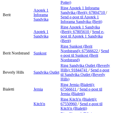
Potter)
Ring Apotek 1 Inforama
Apotek 1
Sandvika (Berit):
67804710
/
Berit
Inforama
Send e-post
til Apotek 1
Sandvika
Inforama Sandvika (Berit)
Ring Apotek 1 Sandvika
Apotek 1
(Berit):
67805610
/
Send e-
Sandvika
post
til Apotek 1 Sandvika
(Berit)
Ring Sunkost (Berit
Nordstrand):
67566622
/
Send
Berit Nordstrand
Sunkost
e-post
til Sunkost (Berit
Nordstrand)
Ring Sandvika Outlet (Beverly
Hills):
91844741
/
Send e-post
Beverly Hills
Sandvika Outlet
til Sandvika Outlet (Beverly
Hills)
Ring Jernia (Bialetti):
Bialetti
Jernia
67566611
/
Send e-post
til
Jernia (Bialetti)
Ring Kitch'n (Bialetti):
Kitch'n
67550960
/
Send e-post
til
Kitch'n (Bialetti)