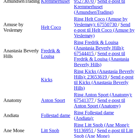
AmundsenTrading
Kremmerhuset
95273070
/
Send e-post
til
Kremmerhuset
(AmundsenTrading)
Ring Helt Coco (Amuse by
Amuse by
Veslemøy):
67550730
/
Send
Helt Coco
Veslemøy
e-post
til Helt Coco (Amuse by
Veslemøy)
Ring Fredrik & Louisa
(Anastasia Beverly Hills):
Anastasia Beverly
Fredrik &
67544415
/
Send e-post
til
Hills
Louisa
Fredrik & Louisa (Anastasia
Beverly Hills)
Ring Kicks (Anastasia Beverly
Hills):
23653619
/
Send e-post
Kicks
til Kicks (Anastasia Beverly
Hills)
Ring Anton Sport (Anatomy):
Anatomy
Anton Sport
67541377
/
Send e-post
til
Anton Sport (Anatomy)
Ring Follestad dame
Andiata
Follestad dame
(Andiata):
Ring Litt Snob (Ane Mone):
Ane Mone
Litt Snob
91136951
/
Send e-post
til Litt
Snob (Ane Mone)