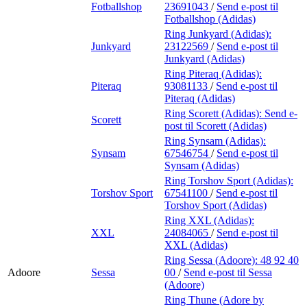
Fotballshop
23691043
/
Send e-post
til
Fotballshop (Adidas)
Ring Junkyard (Adidas):
Junkyard
23122569
/
Send e-post
til
Junkyard (Adidas)
Ring Piteraq (Adidas):
Piteraq
93081133
/
Send e-post
til
Piteraq (Adidas)
Ring Scorett (Adidas):
Send e-
Scorett
post
til Scorett (Adidas)
Ring Synsam (Adidas):
Synsam
67546754
/
Send e-post
til
Synsam (Adidas)
Ring Torshov Sport (Adidas):
Torshov Sport
67541100
/
Send e-post
til
Torshov Sport (Adidas)
Ring XXL (Adidas):
XXL
24084065
/
Send e-post
til
XXL (Adidas)
Ring Sessa (Adoore):
48 92 40
Adoore
Sessa
00
/
Send e-post
til Sessa
(Adoore)
Ring Thune (Adore by