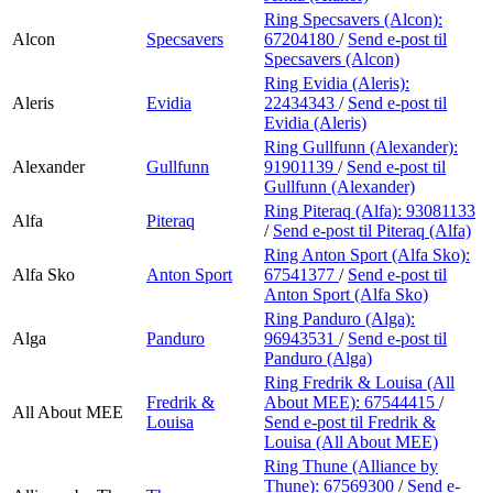
Ring Specsavers (Alcon):
Alcon
Specsavers
67204180
/
Send e-post
til
Specsavers (Alcon)
Ring Evidia (Aleris):
Aleris
Evidia
22434343
/
Send e-post
til
Evidia (Aleris)
Ring Gullfunn (Alexander):
Alexander
Gullfunn
91901139
/
Send e-post
til
Gullfunn (Alexander)
Ring Piteraq (Alfa):
93081133
Alfa
Piteraq
/
Send e-post
til Piteraq (Alfa)
Ring Anton Sport (Alfa Sko):
Alfa Sko
Anton Sport
67541377
/
Send e-post
til
Anton Sport (Alfa Sko)
Ring Panduro (Alga):
Alga
Panduro
96943531
/
Send e-post
til
Panduro (Alga)
Ring Fredrik & Louisa (All
Fredrik &
About MEE):
67544415
/
All About MEE
Louisa
Send e-post
til Fredrik &
Louisa (All About MEE)
Ring Thune (Alliance by
Thune):
67569300
/
Send e-