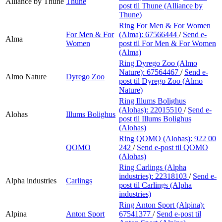
Alliance by Thune
Thune
post
til Thune (Alliance by
Thune)
Ring For Men & For Women
For Men & For
(Alma):
67566444
/
Send e-
Alma
Women
post
til For Men & For Women
(Alma)
Ring Dyrego Zoo (Almo
Nature):
67564467
/
Send e-
Almo Nature
Dyrego Zoo
post
til Dyrego Zoo (Almo
Nature)
Ring Illums Bolighus
(Alohas):
22015510
/
Send e-
Alohas
Illums Bolighus
post
til Illums Bolighus
(Alohas)
Ring QOMO (Alohas):
922 00
QOMO
242
/
Send e-post
til QOMO
(Alohas)
Ring Carlings (Alpha
industries):
22318103
/
Send e-
Alpha industries
Carlings
post
til Carlings (Alpha
industries)
Ring Anton Sport (Alpina):
Alpina
Anton Sport
67541377
/
Send e-post
til