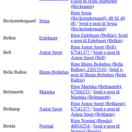
e-post
til Norli Stortorget
(Beckmann)
Ring Sessa
(Becksöndergaard):
48 92 40
Becksöndergaard
Sessa
00
/
Send e-post
til Sessa
(Becksöndergaard)
Ring Eplehuset (Belkin):
Send
Belkin
Eplehuset
e-post
til Eplehuset (Belkin)
Ring Anton Sport (Bell):
Bell
Anton Sport
67541377
/
Send e-post
til
Anton Sport (Bell)
Ring Illums Bolighus (Bella
Ballou):
22015510
/
Send e-
Bella Ballou
Illums Bolighus
post
til Illums Bolighus (Bella
Ballou)
Ring Marinka (Belmanetti):
Belmanetti
Marinka
67566233
/
Send e-post
til
Marinka (Belmanetti)
Ring Anton Sport (Beltlamp):
Beltlamp
Anton Sport
67541377
/
Send e-post
til
Anton Sport (Beltlamp)
Ring Normal (Benda):
Benda
Normal
40810254
/
Send e-post
til
Normal (Benda)