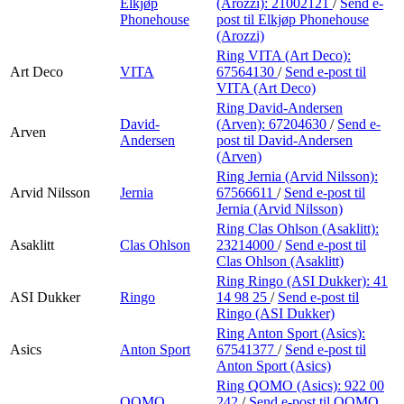
Elkjøp
(Arozzi):
21002121
/
Send e-
Phonehouse
post
til Elkjøp Phonehouse
(Arozzi)
Ring VITA (Art Deco):
Art Deco
VITA
67564130
/
Send e-post
til
VITA (Art Deco)
Ring David-Andersen
David-
(Arven):
67204630
/
Send e-
Arven
Andersen
post
til David-Andersen
(Arven)
Ring Jernia (Arvid Nilsson):
Arvid Nilsson
Jernia
67566611
/
Send e-post
til
Jernia (Arvid Nilsson)
Ring Clas Ohlson (Asaklitt):
Asaklitt
Clas Ohlson
23214000
/
Send e-post
til
Clas Ohlson (Asaklitt)
Ring Ringo (ASI Dukker):
41
ASI Dukker
Ringo
14 98 25
/
Send e-post
til
Ringo (ASI Dukker)
Ring Anton Sport (Asics):
Asics
Anton Sport
67541377
/
Send e-post
til
Anton Sport (Asics)
Ring QOMO (Asics):
922 00
QOMO
242
/
Send e-post
til QOMO