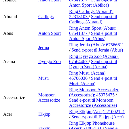
Anton Sport (Abilica)
Ring Carlings (Abrand):
Abrand
Carlings
22318103
/
Send e-post
til
Carlings (Abrand)
Ring Anton Sport (Abus):
Abus
Anton Sport
67541377
/
Send e-post
til
Anton Sport (Abus)
Ring Jernia (Abus):
67566611
Jernia
/
Send e-post
til Jernia (Abus)
Ring Dyrego Zoo (Acana):
Acana
Dyrego Zoo
67564467
/
Send e-post
til
Dyrego Zoo (Acana)
Ring Musti (Acana):
Musti
46706036
/
Send e-post
til
Musti (Acana)
Ring Monsoon Accessorize
Monsoon
(Accessorize):
45975475
/
Accessorize
Accessorize
Send e-post
til Monsoon
Accessorize (Accessorize)
Ring Elkjøp (Acer):
21002121
Acer
Elkjøp
/
Send e-post
til Elkjøp (Acer)
Ring Elkjøp Phonehouse
Elkjøp
(Acer):
21002121
/
Send e-