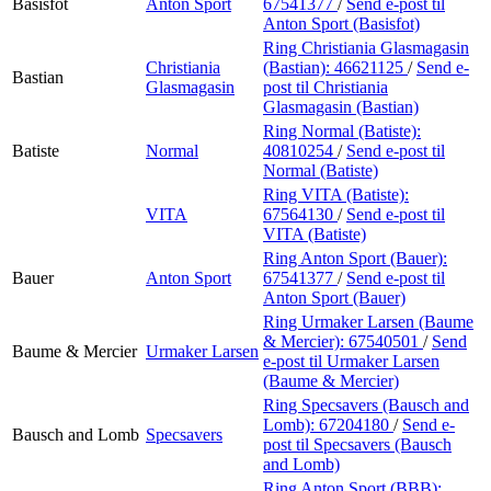
Basisfot
Anton Sport
67541377
/
Send e-post
til
Anton Sport (Basisfot)
Ring Christiania Glasmagasin
Christiania
(Bastian):
46621125
/
Send e-
Bastian
Glasmagasin
post
til Christiania
Glasmagasin (Bastian)
Ring Normal (Batiste):
Batiste
Normal
40810254
/
Send e-post
til
Normal (Batiste)
Ring VITA (Batiste):
VITA
67564130
/
Send e-post
til
VITA (Batiste)
Ring Anton Sport (Bauer):
Bauer
Anton Sport
67541377
/
Send e-post
til
Anton Sport (Bauer)
Ring Urmaker Larsen (Baume
& Mercier):
67540501
/
Send
Baume & Mercier
Urmaker Larsen
e-post
til Urmaker Larsen
(Baume & Mercier)
Ring Specsavers (Bausch and
Lomb):
67204180
/
Send e-
Bausch and Lomb
Specsavers
post
til Specsavers (Bausch
and Lomb)
Ring Anton Sport (BBB):