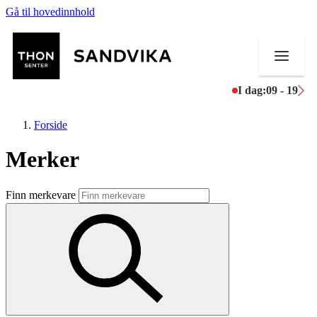
Gå til hovedinnhold
I dag:
09 - 19
Forside
Merker
Butikker
Finn merkevare
Mat og drikke
Helse
Aktiviteter
Tilbud