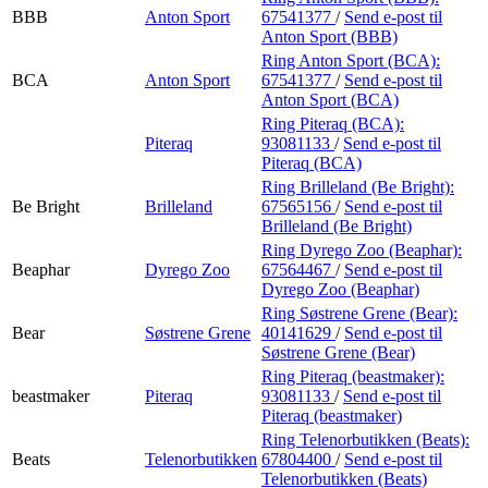
BBB
Anton Sport
67541377
/
Send e-post
til
Anton Sport (BBB)
Ring Anton Sport (BCA):
BCA
Anton Sport
67541377
/
Send e-post
til
Anton Sport (BCA)
Ring Piteraq (BCA):
Piteraq
93081133
/
Send e-post
til
Piteraq (BCA)
Ring Brilleland (Be Bright):
Be Bright
Brilleland
67565156
/
Send e-post
til
Brilleland (Be Bright)
Ring Dyrego Zoo (Beaphar):
Beaphar
Dyrego Zoo
67564467
/
Send e-post
til
Dyrego Zoo (Beaphar)
Ring Søstrene Grene (Bear):
Bear
Søstrene Grene
40141629
/
Send e-post
til
Søstrene Grene (Bear)
Ring Piteraq (beastmaker):
beastmaker
Piteraq
93081133
/
Send e-post
til
Piteraq (beastmaker)
Ring Telenorbutikken (Beats):
Beats
Telenorbutikken
67804400
/
Send e-post
til
Telenorbutikken (Beats)