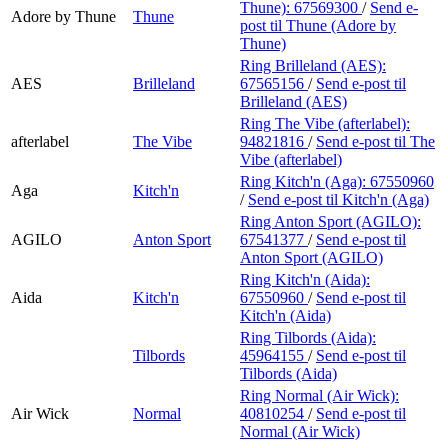
Thune):
67569300
/
Send e-
Adore by Thune
Thune
post
til Thune (Adore by
Thune)
Ring Brilleland (AES):
AES
Brilleland
67565156
/
Send e-post
til
Brilleland (AES)
Ring The Vibe (afterlabel):
afterlabel
The Vibe
94821816
/
Send e-post
til The
Vibe (afterlabel)
Ring Kitch'n (Aga):
67550960
Aga
Kitch'n
/
Send e-post
til Kitch'n (Aga)
Ring Anton Sport (AGILO):
AGILO
Anton Sport
67541377
/
Send e-post
til
Anton Sport (AGILO)
Ring Kitch'n (Aida):
Aida
Kitch'n
67550960
/
Send e-post
til
Kitch'n (Aida)
Ring Tilbords (Aida):
Tilbords
45964155
/
Send e-post
til
Tilbords (Aida)
Ring Normal (Air Wick):
Air Wick
Normal
40810254
/
Send e-post
til
Normal (Air Wick)