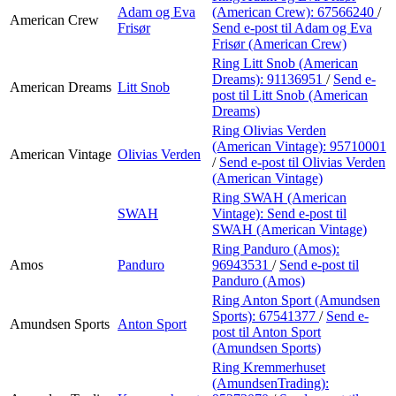
Adam og Eva
(American Crew):
67566240
/
American Crew
Frisør
Send e-post
til Adam og Eva
Frisør (American Crew)
Ring Litt Snob (American
Dreams):
91136951
/
Send e-
American Dreams
Litt Snob
post
til Litt Snob (American
Dreams)
Ring Olivias Verden
(American Vintage):
95710001
American Vintage
Olivias Verden
/
Send e-post
til Olivias Verden
(American Vintage)
Ring SWAH (American
SWAH
Vintage):
Send e-post
til
SWAH (American Vintage)
Ring Panduro (Amos):
Amos
Panduro
96943531
/
Send e-post
til
Panduro (Amos)
Ring Anton Sport (Amundsen
Sports):
67541377
/
Send e-
Amundsen Sports
Anton Sport
post
til Anton Sport
(Amundsen Sports)
Ring Kremmerhuset
(AmundsenTrading):