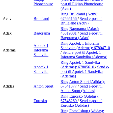
Phonehouse
post
til Elkjøp Phonehouse
(Acer)
Ring Brilleland (Activ):
Activ
Brilleland
67565156
/
Send e-post
til
Brilleland (Activ)
Ring Bagorama (Adax):
Adax
Bagorama
45819001
/
Send e-post
til
Bagorama (Adax)
Ring Apotek 1 Inforama
Apotek 1
Sandvika (Aderma):
67804710
Aderma
Inforama
/
Send e-post
til Apotek 1
Sandvika
Inforama Sandvika (Aderma)
Ring Apotek 1 Sandvika
Apotek 1
(Aderma):
67805610
/
Send e-
Sandvika
post
til Apotek 1 Sandvika
(Aderma)
Ring Anton Sport (Adidas):
Adidas
Anton Sport
67541377
/
Send e-post
til
Anton Sport (Adidas)
Ring Eurosko (Adidas):
Eurosko
67546260
/
Send e-post
til
Eurosko (Adidas)
Ring Fotballshop (Adidas):