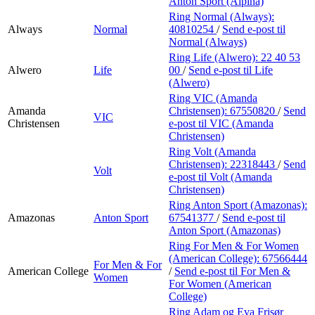
Anton Sport (Alpina)
Ring Normal (Always):
Always
Normal
40810254
/
Send e-post
til
Normal (Always)
Ring Life (Alwero):
22 40 53
Alwero
Life
00
/
Send e-post
til Life
(Alwero)
Ring VIC (Amanda
Amanda
Christensen):
67550820
/
Send
VIC
Christensen
e-post
til VIC (Amanda
Christensen)
Ring Volt (Amanda
Christensen):
22318443
/
Send
Volt
e-post
til Volt (Amanda
Christensen)
Ring Anton Sport (Amazonas):
Amazonas
Anton Sport
67541377
/
Send e-post
til
Anton Sport (Amazonas)
Ring For Men & For Women
(American College):
67566444
For Men & For
American College
/
Send e-post
til For Men &
Women
For Women (American
College)
Ring Adam og Eva Frisør