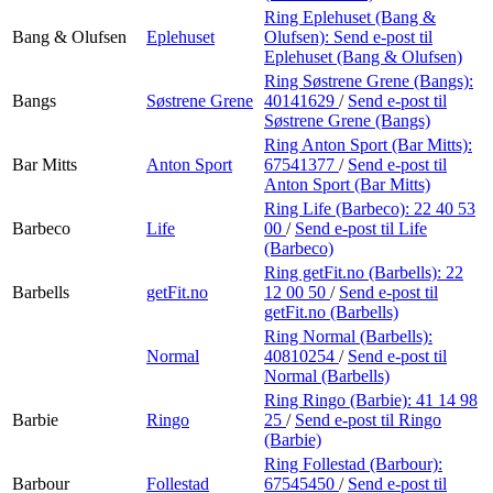
Ring Eplehuset (Bang &
Bang & Olufsen
Eplehuset
Olufsen):
Send e-post
til
Eplehuset (Bang & Olufsen)
Ring Søstrene Grene (Bangs):
Bangs
Søstrene Grene
40141629
/
Send e-post
til
Søstrene Grene (Bangs)
Ring Anton Sport (Bar Mitts):
Bar Mitts
Anton Sport
67541377
/
Send e-post
til
Anton Sport (Bar Mitts)
Ring Life (Barbeco):
22 40 53
Barbeco
Life
00
/
Send e-post
til Life
(Barbeco)
Ring getFit.no (Barbells):
22
Barbells
getFit.no
12 00 50
/
Send e-post
til
getFit.no (Barbells)
Ring Normal (Barbells):
Normal
40810254
/
Send e-post
til
Normal (Barbells)
Ring Ringo (Barbie):
41 14 98
Barbie
Ringo
25
/
Send e-post
til Ringo
(Barbie)
Ring Follestad (Barbour):
Barbour
Follestad
67545450
/
Send e-post
til