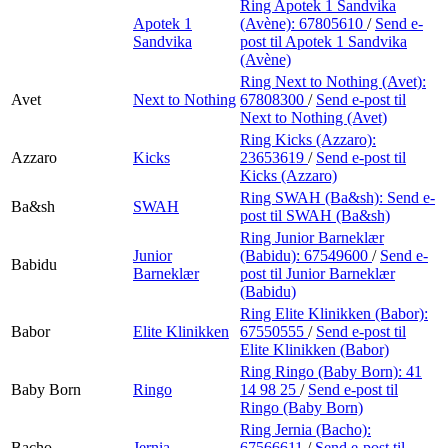
Ring Apotek 1 Sandvika
Apotek 1
(Avène):
67805610
/
Send e-
Sandvika
post
til Apotek 1 Sandvika
(Avène)
Ring Next to Nothing (Avet):
Avet
Next to Nothing
67808300
/
Send e-post
til
Next to Nothing (Avet)
Ring Kicks (Azzaro):
Azzaro
Kicks
23653619
/
Send e-post
til
Kicks (Azzaro)
Ring SWAH (Ba&sh):
Send e-
Ba&sh
SWAH
post
til SWAH (Ba&sh)
Ring Junior Barneklær
Junior
(Babidu):
67549600
/
Send e-
Babidu
Barneklær
post
til Junior Barneklær
(Babidu)
Ring Elite Klinikken (Babor):
Babor
Elite Klinikken
67550555
/
Send e-post
til
Elite Klinikken (Babor)
Ring Ringo (Baby Born):
41
Baby Born
Ringo
14 98 25
/
Send e-post
til
Ringo (Baby Born)
Ring Jernia (Bacho):
Bacho
Jernia
67566611
/
Send e-post
til