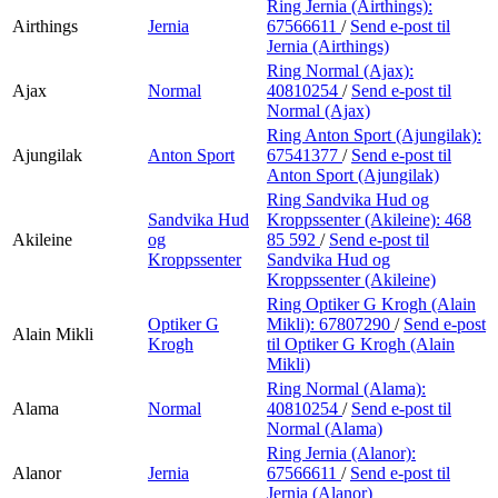
Ring Jernia (Airthings):
Airthings
Jernia
67566611
/
Send e-post
til
Jernia (Airthings)
Ring Normal (Ajax):
Ajax
Normal
40810254
/
Send e-post
til
Normal (Ajax)
Ring Anton Sport (Ajungilak):
Ajungilak
Anton Sport
67541377
/
Send e-post
til
Anton Sport (Ajungilak)
Ring Sandvika Hud og
Sandvika Hud
Kroppssenter (Akileine):
468
Akileine
og
85 592
/
Send e-post
til
Kroppssenter
Sandvika Hud og
Kroppssenter (Akileine)
Ring Optiker G Krogh (Alain
Optiker G
Mikli):
67807290
/
Send e-post
Alain Mikli
Krogh
til Optiker G Krogh (Alain
Mikli)
Ring Normal (Alama):
Alama
Normal
40810254
/
Send e-post
til
Normal (Alama)
Ring Jernia (Alanor):
Alanor
Jernia
67566611
/
Send e-post
til
Jernia (Alanor)