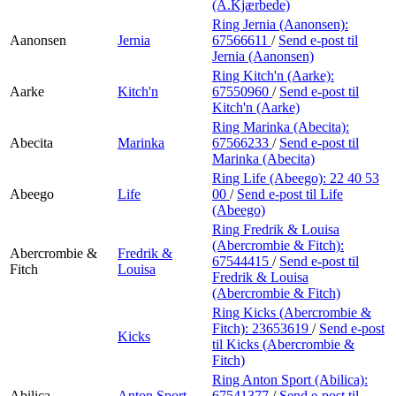
Min Shopping-app
(A.Kjærbede)
Ring Jernia (Aanonsen):
Aanonsen
Jernia
67566611
/
Send e-post
til
Jernia (Aanonsen)
Ring Kitch'n (Aarke):
Aarke
Kitch'n
67550960
/
Send e-post
til
Kitch'n (Aarke)
Ring Marinka (Abecita):
Abecita
Marinka
67566233
/
Send e-post
til
Marinka (Abecita)
Ring Life (Abeego):
22 40 53
Abeego
Life
00
/
Send e-post
til Life
(Abeego)
Ring Fredrik & Louisa
(Abercrombie & Fitch):
Abercrombie &
Fredrik &
67544415
/
Send e-post
til
Fitch
Louisa
Fredrik & Louisa
(Abercrombie & Fitch)
Ring Kicks (Abercrombie &
Fitch):
23653619
/
Send e-post
Kicks
til Kicks (Abercrombie &
Fitch)
Ring Anton Sport (Abilica):
Abilica
Anton Sport
67541377
/
Send e-post
til