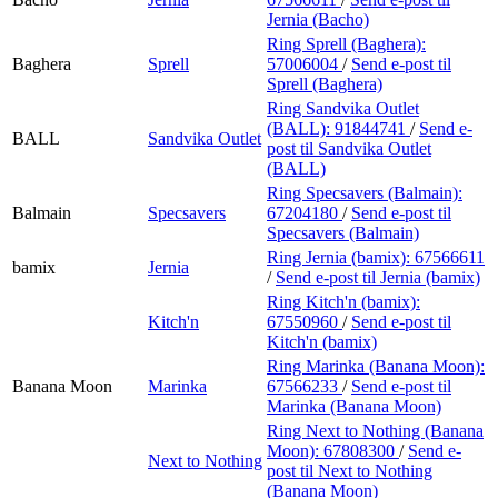
Jernia (Bacho)
Ring Sprell (Baghera):
Baghera
Sprell
57006004
/
Send e-post
til
Sprell (Baghera)
Ring Sandvika Outlet
(BALL):
91844741
/
Send e-
BALL
Sandvika Outlet
post
til Sandvika Outlet
(BALL)
Ring Specsavers (Balmain):
Balmain
Specsavers
67204180
/
Send e-post
til
Specsavers (Balmain)
Ring Jernia (bamix):
67566611
bamix
Jernia
/
Send e-post
til Jernia (bamix)
Ring Kitch'n (bamix):
Kitch'n
67550960
/
Send e-post
til
Kitch'n (bamix)
Ring Marinka (Banana Moon):
Banana Moon
Marinka
67566233
/
Send e-post
til
Marinka (Banana Moon)
Ring Next to Nothing (Banana
Moon):
67808300
/
Send e-
Next to Nothing
post
til Next to Nothing
(Banana Moon)