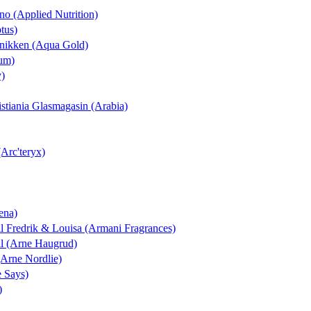
t.no (Applied Nutrition)
tus)
linikken (Aqua Gold)
eum)
y)
ristiania Glasmagasin (Arabia)
(Arc'teryx)
ena)
il Fredrik & Louisa (Armani Fragrances)
ull (Arne Haugrud)
(Arne Nordlie)
 Says)
)