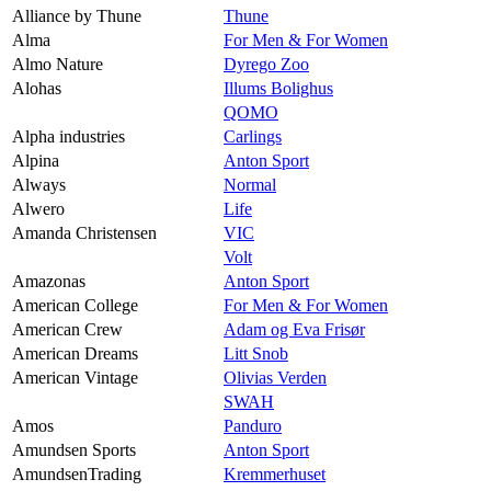
Alliance by Thune
Thune
Alma
For Men & For Women
Almo Nature
Dyrego Zoo
Alohas
Illums Bolighus
QOMO
Alpha industries
Carlings
Alpina
Anton Sport
Always
Normal
Alwero
Life
Amanda Christensen
VIC
Volt
Amazonas
Anton Sport
American College
For Men & For Women
American Crew
Adam og Eva Frisør
American Dreams
Litt Snob
American Vintage
Olivias Verden
SWAH
Amos
Panduro
Amundsen Sports
Anton Sport
AmundsenTrading
Kremmerhuset