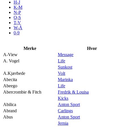
H-J
Aktiviteter
K-M
N-P
Q-S
T-V
Tilbud
W-Å
0-9
Merker
Merke
Hvor
A-View
Message
Inspirasjon
A. Vogel
Life
Sunkost
A.Kjærbede
Volt
Abecita
Marinka
Abeego
Life
Søk
Abercrombie & Fitch
Fredrik & Louisa
Kicks
Abilica
Anton Sport
Abrand
Carlings
Abus
Anton Sport
Åpningstider
Jernia