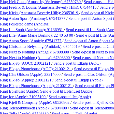
Ring Helt Coco (Amuse by Veslemøy):
67550730
/
Send e-post
til H
Ring Fredrik & Louisa (Anastasia Beverly Hills):
67544415
/
Send e-p
Ring Kicks (Anastasia Beverly Hills):
23653619
/
Send e-post
til Kick
Ring Anton Sport (Anatomy):
67541377
/
Send e-post
til Anton Sport
Ring Follestad dame (Andiata):
Ring Litt Snob (Ane Mone):
91136951
/
Send e-post
til Litt Snob (A
Ring Life (Anne Marie Börlind):
22 40 53 00
/
Send e-post
til Life (A
Ring Anton Sport (Anniel):
67541377
/
Send e-post
til Anton Sport (A
Ring Christiania Belysning (Antidark):
67545519
/
Send e-post
til Chr
Ring Next to Nothing (Antigel):
67808300
/
Send e-post
til Next to No
Ring Next to Nothing (Antinea):
67808300
/
Send e-post
til Next to N
Ring Elkjøp (AOC):
21002121
/
Send e-post
til Elkjøp (AOC)
Ring Elkjøp Phonehouse (AOC):
21002121
/
Send e-post
til Elkjøp 
Ring Clas Ohlson (Apple):
23214000
/
Send e-post
til Clas Ohlson (A
Ring Elkjøp (Apple):
21002121
/
Send e-post
til Elkjøp (Apple)
Ring Elkjøp Phonehouse (Apple):
21002121
/
Send e-post
til Elkjøp 
Ring Eplehuset (Apple):
Send e-post
til Eplehuset (Apple)
Ring Ice (Apple):
31095100
/
Send e-post
til Ice (Apple)
Ring Kjell & Company (Apple):
69520902
/
Send e-post
til Kjell & 
Ring Telenorbutikken (Apple):
67804400
/
Send e-post
til Telenorbut
Ring Telia (Apple):
67546839
/
Send e-post
til Telia (Apple)