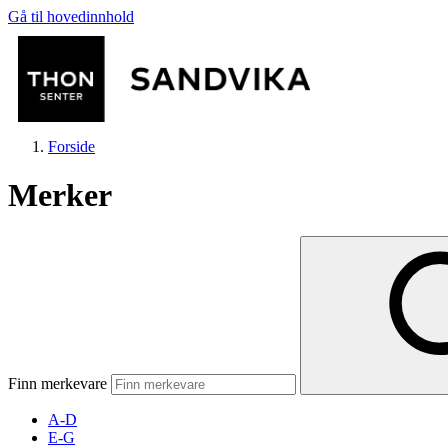
Gå til hovedinnhold
Forside
Merker
Butikker
Mat og drikke
Finn merkevare
Helse
A-D
E-G