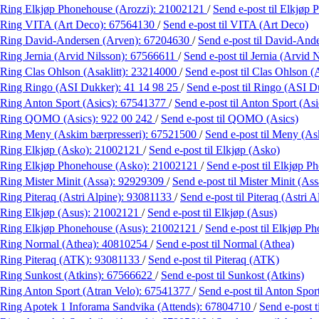
Ring Elkjøp Phonehouse (Arozzi):
21002121
/
Send e-post
til Elkjøp
Ring VITA (Art Deco):
67564130
/
Send e-post
til VITA (Art Deco)
Ring David-Andersen (Arven):
67204630
/
Send e-post
til David-And
Ring Jernia (Arvid Nilsson):
67566611
/
Send e-post
til Jernia (Arvid 
Ring Clas Ohlson (Asaklitt):
23214000
/
Send e-post
til Clas Ohlson (A
Ring Ringo (ASI Dukker):
41 14 98 25
/
Send e-post
til Ringo (ASI D
Ring Anton Sport (Asics):
67541377
/
Send e-post
til Anton Sport (Asi
Ring QOMO (Asics):
922 00 242
/
Send e-post
til QOMO (Asics)
Ring Meny (Askim bærpresseri):
67521500
/
Send e-post
til Meny (As
Ring Elkjøp (Asko):
21002121
/
Send e-post
til Elkjøp (Asko)
Ring Elkjøp Phonehouse (Asko):
21002121
/
Send e-post
til Elkjøp 
Ring Mister Minit (Assa):
92929309
/
Send e-post
til Mister Minit (Ass
Ring Piteraq (Astri Alpine):
93081133
/
Send e-post
til Piteraq (Astri A
Ring Elkjøp (Asus):
21002121
/
Send e-post
til Elkjøp (Asus)
Ring Elkjøp Phonehouse (Asus):
21002121
/
Send e-post
til Elkjøp P
Ring Normal (Athea):
40810254
/
Send e-post
til Normal (Athea)
Ring Piteraq (ATK):
93081133
/
Send e-post
til Piteraq (ATK)
Ring Sunkost (Atkins):
67566622
/
Send e-post
til Sunkost (Atkins)
Ring Anton Sport (Atran Velo):
67541377
/
Send e-post
til Anton Spor
Ring Apotek 1 Inforama Sandvika (Attends):
67804710
/
Send e-post