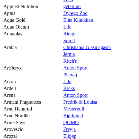
Applied Nutrition
getFit.no
Aptus
Dyrego Zoo
Aqua Gold
Elite Klinikken
Aqua Oleum
Life
Aquaplay
Ringo
Sprell
Arabia
Christiania Glasmagasin
Jernia
Kitch'n
Arc'teryx
Anton Sport
Piteraq
Arcon
Life
Ardell
Kicks
Arena
Anton Sport
Armani Fragrances
Fredrik & Louisa
Arne Haugrud
Mestergull
Arne Nordlie
Bjørklund
Arnie Says
QOMO
Arovescio
Freyja
Arozzi
Elkjøp