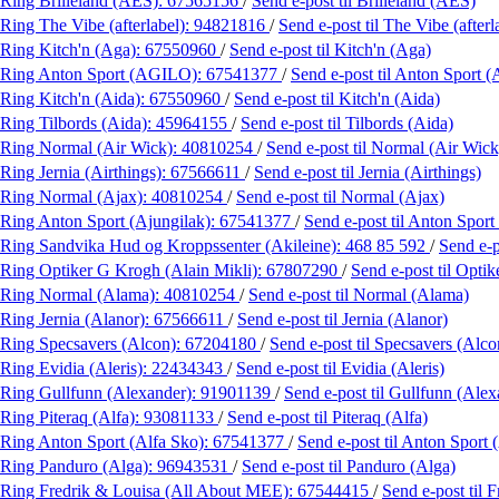
Ring Brilleland (AES):
67565156
/
Send e-post
til Brilleland (AES)
Ring The Vibe (afterlabel):
94821816
/
Send e-post
til The Vibe (afterl
Ring Kitch'n (Aga):
67550960
/
Send e-post
til Kitch'n (Aga)
Ring Anton Sport (AGILO):
67541377
/
Send e-post
til Anton Sport
Ring Kitch'n (Aida):
67550960
/
Send e-post
til Kitch'n (Aida)
Ring Tilbords (Aida):
45964155
/
Send e-post
til Tilbords (Aida)
Ring Normal (Air Wick):
40810254
/
Send e-post
til Normal (Air Wick
Ring Jernia (Airthings):
67566611
/
Send e-post
til Jernia (Airthings)
Ring Normal (Ajax):
40810254
/
Send e-post
til Normal (Ajax)
Ring Anton Sport (Ajungilak):
67541377
/
Send e-post
til Anton Sport
Ring Sandvika Hud og Kroppssenter (Akileine):
468 85 592
/
Send e-
Ring Optiker G Krogh (Alain Mikli):
67807290
/
Send e-post
til Opti
Ring Normal (Alama):
40810254
/
Send e-post
til Normal (Alama)
Ring Jernia (Alanor):
67566611
/
Send e-post
til Jernia (Alanor)
Ring Specsavers (Alcon):
67204180
/
Send e-post
til Specsavers (Alco
Ring Evidia (Aleris):
22434343
/
Send e-post
til Evidia (Aleris)
Ring Gullfunn (Alexander):
91901139
/
Send e-post
til Gullfunn (Alex
Ring Piteraq (Alfa):
93081133
/
Send e-post
til Piteraq (Alfa)
Ring Anton Sport (Alfa Sko):
67541377
/
Send e-post
til Anton Sport 
Ring Panduro (Alga):
96943531
/
Send e-post
til Panduro (Alga)
Ring Fredrik & Louisa (All About MEE):
67544415
/
Send e-post
til 