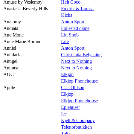
Amuse by Veslemøy
Helt Coco
Anastasia Beverly Hills
Fredrik & Louisa
Kicks
Anatomy
Anton Sport
Andiata
Follestad dame
Ane Mone
Litt Snob
Anne Marie Börlind
Life
Anniel
Anton Sport
Antidark
Christiania Belysning
Antigel
Next to Nothing
Antinea
Next to Nothing
AOC
Elkjøp
Elkjøp Phonehouse
Apple
Clas Ohlson
Elkjøp
Elkjøp Phonehouse
Eplehuset
Ice
Kjell & Company
Telenorbutikken
Telia