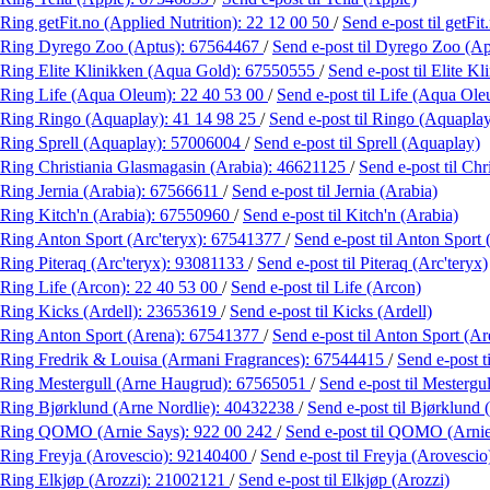
Ring getFit.no (Applied Nutrition):
22 12 00 50
/
Send e-post
til getFi
Ring Dyrego Zoo (Aptus):
67564467
/
Send e-post
til Dyrego Zoo (Ap
Ring Elite Klinikken (Aqua Gold):
67550555
/
Send e-post
til Elite K
Ring Life (Aqua Oleum):
22 40 53 00
/
Send e-post
til Life (Aqua Ol
Ring Ringo (Aquaplay):
41 14 98 25
/
Send e-post
til Ringo (Aquapla
Ring Sprell (Aquaplay):
57006004
/
Send e-post
til Sprell (Aquaplay)
Ring Christiania Glasmagasin (Arabia):
46621125
/
Send e-post
til Ch
Ring Jernia (Arabia):
67566611
/
Send e-post
til Jernia (Arabia)
Ring Kitch'n (Arabia):
67550960
/
Send e-post
til Kitch'n (Arabia)
Ring Anton Sport (Arc'teryx):
67541377
/
Send e-post
til Anton Sport 
Ring Piteraq (Arc'teryx):
93081133
/
Send e-post
til Piteraq (Arc'teryx)
Ring Life (Arcon):
22 40 53 00
/
Send e-post
til Life (Arcon)
Ring Kicks (Ardell):
23653619
/
Send e-post
til Kicks (Ardell)
Ring Anton Sport (Arena):
67541377
/
Send e-post
til Anton Sport (Ar
Ring Fredrik & Louisa (Armani Fragrances):
67544415
/
Send e-post
t
Ring Mestergull (Arne Haugrud):
67565051
/
Send e-post
til Mesterg
Ring Bjørklund (Arne Nordlie):
40432238
/
Send e-post
til Bjørklund 
Ring QOMO (Arnie Says):
922 00 242
/
Send e-post
til QOMO (Arnie
Ring Freyja (Arovescio):
92140400
/
Send e-post
til Freyja (Arovescio
Ring Elkjøp (Arozzi):
21002121
/
Send e-post
til Elkjøp (Arozzi)