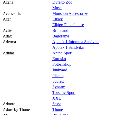
Praktisk informasjon
Acana
Dyrego Zoo
Musti
Ledige stillinger
Accessorize
Monsoon Accessorize
Acer
Elkjøp
Magasin
Elkjøp Phonehouse
Gavekort
Activ
Brilleland
Adax
Bagorama
Finn frem
Aderma
Apotek 1 Inforama Sandvika
Apotek 1 Sandvika
Min Shopping-app
Adidas
Anton Sport
Eurosko
Fotballshop
Junkyard
Piteraq
Scorett
Synsam
Torshov Sport
XXL
Adoore
Sessa
Adore by Thune
Thune