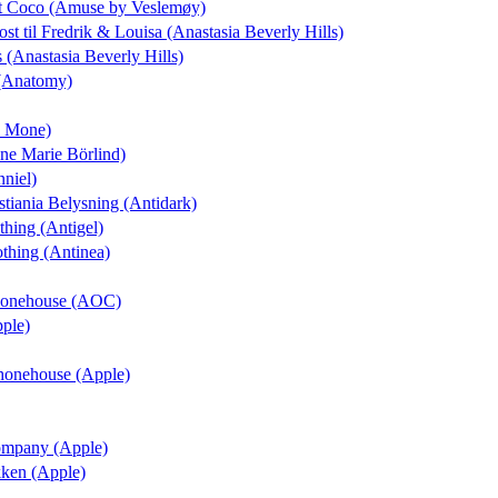
elt Coco (Amuse by Veslemøy)
ost
til Fredrik & Louisa (Anastasia Beverly Hills)
s (Anastasia Beverly Hills)
 (Anatomy)
ne Mone)
nne Marie Börlind)
nniel)
istiania Belysning (Antidark)
thing (Antigel)
othing (Antinea)
Phonehouse (AOC)
pple)
Phonehouse (Apple)
Company (Apple)
ikken (Apple)