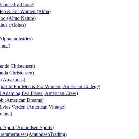
Alliance by Thune)
 Men & For Women (Alma)
Zoo (Almo Nature)
ighus (Alohas)
(Alpha industries)
lpina)
anda Christensen)
anda Christensen)
rt (Amazonas)
post
til For Men & For Women (American College)
il Adam og Eva Frisør (American Crew)
Snob (American Dreams)
Olivias Verden (American Vintage)
ntage)
on Sport (Amundsen Sports)
 Kremmerhuset (AmundsenTrading)