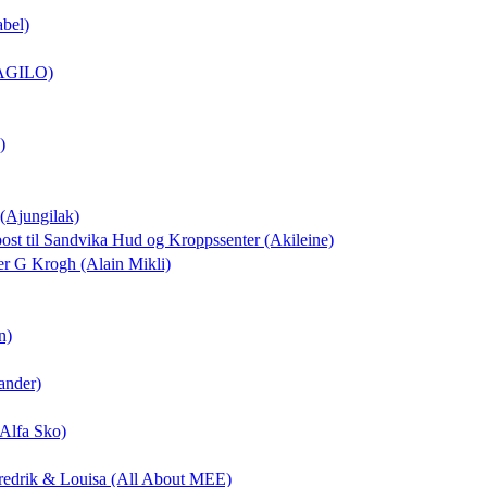
abel)
 (AGILO)
)
 (Ajungilak)
post
til Sandvika Hud og Kroppssenter (Akileine)
ker G Krogh (Alain Mikli)
n)
ander)
(Alfa Sko)
Fredrik & Louisa (All About MEE)