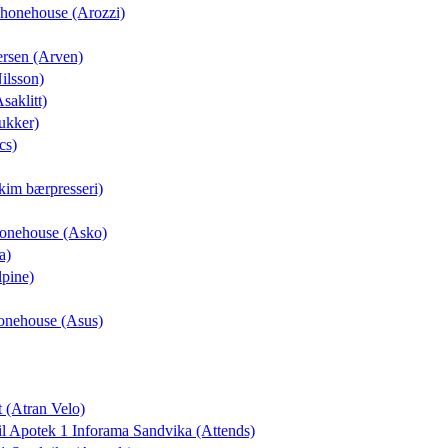
 Phonehouse (Arozzi)
ersen (Arven)
Nilsson)
saklitt)
ukker)
cs)
kim bærpresseri)
Phonehouse (Asko)
a)
lpine)
honehouse (Asus)
t (Atran Velo)
til Apotek 1 Inforama Sandvika (Attends)