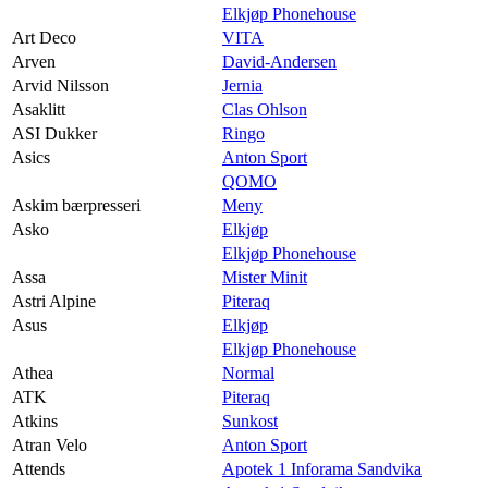
Elkjøp Phonehouse
Art Deco
VITA
Arven
David-Andersen
Arvid Nilsson
Jernia
Asaklitt
Clas Ohlson
ASI Dukker
Ringo
Asics
Anton Sport
QOMO
Askim bærpresseri
Meny
Asko
Elkjøp
Elkjøp Phonehouse
Assa
Mister Minit
Astri Alpine
Piteraq
Asus
Elkjøp
Elkjøp Phonehouse
Athea
Normal
ATK
Piteraq
Atkins
Sunkost
Atran Velo
Anton Sport
Attends
Apotek 1 Inforama Sandvika