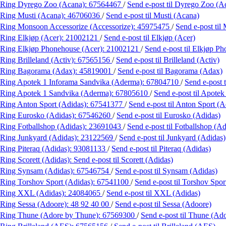
Ring Dyrego Zoo (Acana):
67564467
/
Send e-post
til Dyrego Zoo (A
Ring Musti (Acana):
46706036
/
Send e-post
til Musti (Acana)
Ring Monsoon Accessorize (Accessorize):
45975475
/
Send e-post
til
Ring Elkjøp (Acer):
21002121
/
Send e-post
til Elkjøp (Acer)
Ring Elkjøp Phonehouse (Acer):
21002121
/
Send e-post
til Elkjøp P
Ring Brilleland (Activ):
67565156
/
Send e-post
til Brilleland (Activ)
Ring Bagorama (Adax):
45819001
/
Send e-post
til Bagorama (Adax)
Ring Apotek 1 Inforama Sandvika (Aderma):
67804710
/
Send e-post
Ring Apotek 1 Sandvika (Aderma):
67805610
/
Send e-post
til Apote
Ring Anton Sport (Adidas):
67541377
/
Send e-post
til Anton Sport (A
Ring Eurosko (Adidas):
67546260
/
Send e-post
til Eurosko (Adidas)
Ring Fotballshop (Adidas):
23691043
/
Send e-post
til Fotballshop (Ad
Ring Junkyard (Adidas):
23122569
/
Send e-post
til Junkyard (Adidas)
Ring Piteraq (Adidas):
93081133
/
Send e-post
til Piteraq (Adidas)
Ring Scorett (Adidas):
Send e-post
til Scorett (Adidas)
Ring Synsam (Adidas):
67546754
/
Send e-post
til Synsam (Adidas)
Ring Torshov Sport (Adidas):
67541100
/
Send e-post
til Torshov Spor
Ring XXL (Adidas):
24084065
/
Send e-post
til XXL (Adidas)
Ring Sessa (Adoore):
48 92 40 00
/
Send e-post
til Sessa (Adoore)
Ring Thune (Adore by Thune):
67569300
/
Send e-post
til Thune (Ad