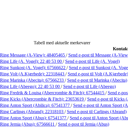
Tabell med aktuelle merkevarer
Kontakt
Ring Message (A-View):
48405465
/
Send e-post
til Message (A-View
Ring Life (A. Vogel):
22 40 53 00
/
Send e-post
til Life (A. Vogel)
Ring Sunkost (A. Vogel):
67566622
/
Send e-post
til Sunkost (A. Voge
Ring Volt (A.Kjærbede):
22318443
/
Send e-post
til Volt (A.Kjærbede
Ring Marinka (Abecita):
67566233
/
Send e-post
til Marinka (Abecita)
Ring Life (Abeego):
22 40 53 00
/
Send e-post
til Life (Abeego)
Ring Fredrik & Louisa (Abercrombie & Fitch):
67544415
/
Send e-pos
Ring Kicks (Abercrombie & Fitch):
23653619
/
Send e-post
til Kicks
Ring Anton Sport (Abilica):
67541377
/
Send e-post
til Anton Sport (A
Ring Carlings (Abrand):
22318103
/
Send e-post
til Carlings (Abrand)
Ring Anton Sport (Abus):
67541377
/
Send e-post
til Anton Sport (Ab
Ring Jernia (Abus):
67566611
/
Send e-post
til Jernia (Abus)