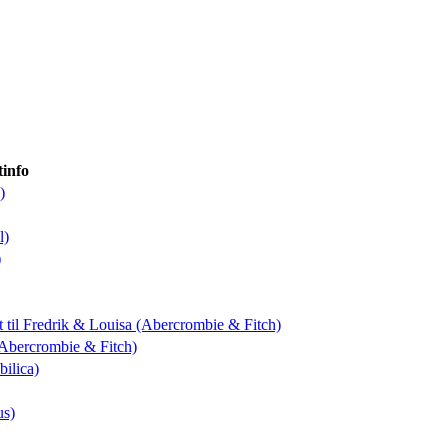
info
)
l)
)
t
til Fredrik & Louisa (Abercrombie & Fitch)
 (Abercrombie & Fitch)
bilica)
us)