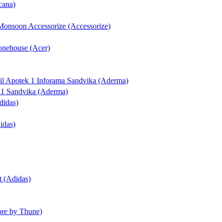
cana)
 Monsoon Accessorize (Accessorize)
honehouse (Acer)
til Apotek 1 Inforama Sandvika (Aderma)
k 1 Sandvika (Aderma)
didas)
idas)
t (Adidas)
ore by Thune)