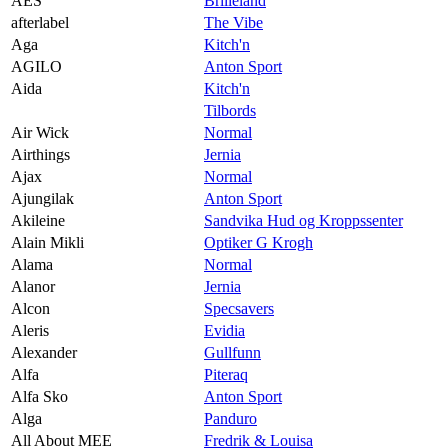
AES
Brilleland
afterlabel
The Vibe
Aga
Kitch'n
AGILO
Anton Sport
Aida
Kitch'n
Tilbords
Air Wick
Normal
Airthings
Jernia
Ajax
Normal
Ajungilak
Anton Sport
Akileine
Sandvika Hud og Kroppssenter
Alain Mikli
Optiker G Krogh
Alama
Normal
Alanor
Jernia
Alcon
Specsavers
Aleris
Evidia
Alexander
Gullfunn
Alfa
Piteraq
Alfa Sko
Anton Sport
Alga
Panduro
All About MEE
Fredrik & Louisa