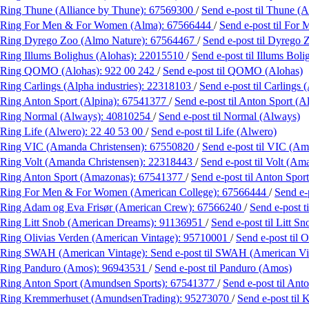
Ring Thune (Alliance by Thune):
67569300
/
Send e-post
til Thune (
Ring For Men & For Women (Alma):
67566444
/
Send e-post
til For
Ring Dyrego Zoo (Almo Nature):
67564467
/
Send e-post
til Dyrego 
Ring Illums Bolighus (Alohas):
22015510
/
Send e-post
til Illums Bol
Ring QOMO (Alohas):
922 00 242
/
Send e-post
til QOMO (Alohas)
Ring Carlings (Alpha industries):
22318103
/
Send e-post
til Carlings 
Ring Anton Sport (Alpina):
67541377
/
Send e-post
til Anton Sport (A
Ring Normal (Always):
40810254
/
Send e-post
til Normal (Always)
Ring Life (Alwero):
22 40 53 00
/
Send e-post
til Life (Alwero)
Ring VIC (Amanda Christensen):
67550820
/
Send e-post
til VIC (Am
Ring Volt (Amanda Christensen):
22318443
/
Send e-post
til Volt (Am
Ring Anton Sport (Amazonas):
67541377
/
Send e-post
til Anton Spo
Ring For Men & For Women (American College):
67566444
/
Send e-
Ring Adam og Eva Frisør (American Crew):
67566240
/
Send e-post
t
Ring Litt Snob (American Dreams):
91136951
/
Send e-post
til Litt 
Ring Olivias Verden (American Vintage):
95710001
/
Send e-post
til 
Ring SWAH (American Vintage):
Send e-post
til SWAH (American Vi
Ring Panduro (Amos):
96943531
/
Send e-post
til Panduro (Amos)
Ring Anton Sport (Amundsen Sports):
67541377
/
Send e-post
til Ant
Ring Kremmerhuset (AmundsenTrading):
95273070
/
Send e-post
til