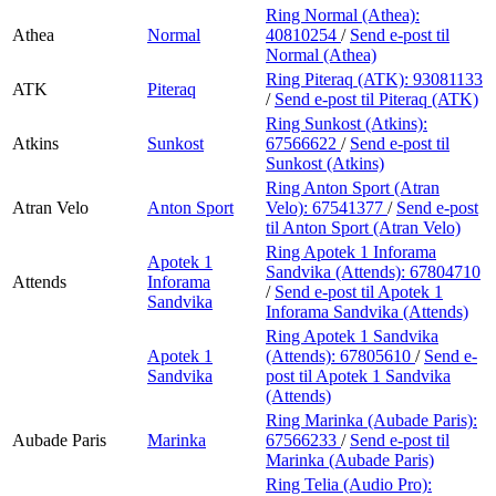
Ring Normal (Athea):
Athea
Normal
40810254
/
Send e-post
til
Normal (Athea)
Ring Piteraq (ATK):
93081133
ATK
Piteraq
/
Send e-post
til Piteraq (ATK)
Ring Sunkost (Atkins):
Atkins
Sunkost
67566622
/
Send e-post
til
Sunkost (Atkins)
Ring Anton Sport (Atran
Atran Velo
Anton Sport
Velo):
67541377
/
Send e-post
til Anton Sport (Atran Velo)
Ring Apotek 1 Inforama
Apotek 1
Sandvika (Attends):
67804710
Attends
Inforama
/
Send e-post
til Apotek 1
Sandvika
Inforama Sandvika (Attends)
Ring Apotek 1 Sandvika
Apotek 1
(Attends):
67805610
/
Send e-
Sandvika
post
til Apotek 1 Sandvika
(Attends)
Ring Marinka (Aubade Paris):
Aubade Paris
Marinka
67566233
/
Send e-post
til
Marinka (Aubade Paris)
Ring Telia (Audio Pro):