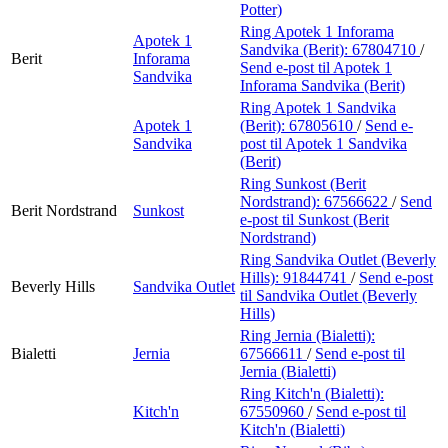
Potter)
Ring Apotek 1 Inforama
Apotek 1
Sandvika (Berit):
67804710
/
Berit
Inforama
Send e-post
til Apotek 1
Sandvika
Inforama Sandvika (Berit)
Ring Apotek 1 Sandvika
Apotek 1
(Berit):
67805610
/
Send e-
Sandvika
post
til Apotek 1 Sandvika
(Berit)
Ring Sunkost (Berit
Nordstrand):
67566622
/
Send
Berit Nordstrand
Sunkost
e-post
til Sunkost (Berit
Nordstrand)
Ring Sandvika Outlet (Beverly
Hills):
91844741
/
Send e-post
Beverly Hills
Sandvika Outlet
til Sandvika Outlet (Beverly
Hills)
Ring Jernia (Bialetti):
Bialetti
Jernia
67566611
/
Send e-post
til
Jernia (Bialetti)
Ring Kitch'n (Bialetti):
Kitch'n
67550960
/
Send e-post
til
Kitch'n (Bialetti)