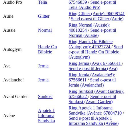
Audio Pro
Telia
67546839
/
Send e-post
til
Telia (Audio Pro)
Ring Glitter (Aurie):
96098141
Aurie
Glitter
/
Send e-post
til Glitter (Aurie)
Ring Normal (Aussie):
Aussie
Normal
40810254
/
Send e-post
til
Normal (Aussie)
Ring Handz On Bilpleie
Handz On
(Autoglym):
47927724
/
Send
Autoglym
Bilpleie
e-post
til Handz On Bilpleie
(Autoglym)
Ring Jernia (Ava):
67566611
/
Ava
Jernia
Send e-post
til Jernia (Ava)
Ring Jernia (Avalanche!):
Avalanche!
Jernia
67566611
/
Send e-post
til
Jernia (Avalanche!)
Ring Sunkost (Avant Garden):
Avant Garden
Sunkost
67566622
/
Send e-post
til
Sunkost (Avant Garden)
Ring Apotek 1 Inforama
Apotek 1
Sandvika (Avène):
67804710
/
Avène
Inforama
Send e-post
til Apotek 1
Sandvika
Inforama Sandvika (Avène)