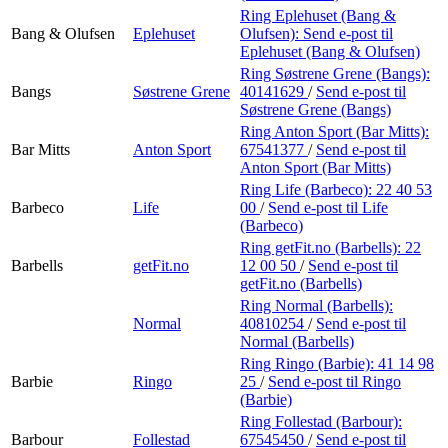
Ring Eplehuset (Bang &
Bang & Olufsen
Eplehuset
Olufsen):
Send e-post
til
Eplehuset (Bang & Olufsen)
Ring Søstrene Grene (Bangs):
Bangs
Søstrene Grene
40141629
/
Send e-post
til
Søstrene Grene (Bangs)
Ring Anton Sport (Bar Mitts):
Bar Mitts
Anton Sport
67541377
/
Send e-post
til
Anton Sport (Bar Mitts)
Ring Life (Barbeco):
22 40 53
Barbeco
Life
00
/
Send e-post
til Life
(Barbeco)
Ring getFit.no (Barbells):
22
Barbells
getFit.no
12 00 50
/
Send e-post
til
getFit.no (Barbells)
Ring Normal (Barbells):
Normal
40810254
/
Send e-post
til
Normal (Barbells)
Ring Ringo (Barbie):
41 14 98
Barbie
Ringo
25
/
Send e-post
til Ringo
(Barbie)
Ring Follestad (Barbour):
Barbour
Follestad
67545450
/
Send e-post
til