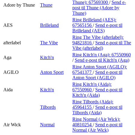
Thune):
67569300
/
Send e-
Adore by Thune
Thune
post
til Thune (Adore by
Thune)
Ring Brilleland (AES):
AES
Brilleland
67565156
/
Send e-post
til
Brilleland (AES)
Ring The Vibe (afterlabel):
afterlabel
The Vibe
94821816
/
Send e-post
til The
Vibe (afterlabel)
Ring Kitch'n (Aga):
67550960
Aga
Kitch'n
/
Send e-post
til Kitch'n (Aga)
Ring Anton Sport (AGILO):
AGILO
Anton Sport
67541377
/
Send e-post
til
Anton Sport (AGILO)
Ring Kitch'n (Aida):
Aida
Kitch'n
67550960
/
Send e-post
til
Kitch'n (Aida)
Ring Tilbords (Aida):
Tilbords
45964155
/
Send e-post
til
Tilbords (Aida)
Ring Normal (Air Wick):
Air Wick
Normal
40810254
/
Send e-post
til
Normal (Air Wick)