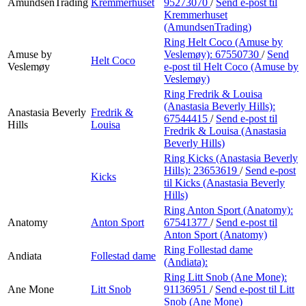
AmundsenTrading
Kremmerhuset
95273070
/
Send e-post
til
Kremmerhuset
(AmundsenTrading)
Ring Helt Coco (Amuse by
Amuse by
Veslemøy):
67550730
/
Send
Helt Coco
Veslemøy
e-post
til Helt Coco (Amuse by
Veslemøy)
Ring Fredrik & Louisa
(Anastasia Beverly Hills):
Anastasia Beverly
Fredrik &
67544415
/
Send e-post
til
Hills
Louisa
Fredrik & Louisa (Anastasia
Beverly Hills)
Ring Kicks (Anastasia Beverly
Hills):
23653619
/
Send e-post
Kicks
til Kicks (Anastasia Beverly
Hills)
Ring Anton Sport (Anatomy):
Anatomy
Anton Sport
67541377
/
Send e-post
til
Anton Sport (Anatomy)
Ring Follestad dame
Andiata
Follestad dame
(Andiata):
Ring Litt Snob (Ane Mone):
Ane Mone
Litt Snob
91136951
/
Send e-post
til Litt
Snob (Ane Mone)