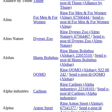
Alliance by Thune
Thune
post
til Thune (Alliance by
Thune)
Ring For Men & For Women
For Men & For
(Alma):
67566444
/
Send e-
Alma
Women
post
til For Men & For Women
(Alma)
Ring Dyrego Zoo (Almo
Nature):
67564467
/
Send e-
Almo Nature
Dyrego Zoo
post
til Dyrego Zoo (Almo
Nature)
Ring Illums Bolighus
(Alohas):
22015510
/
Send e-
Alohas
Illums Bolighus
post
til Illums Bolighus
(Alohas)
Ring QOMO (Alohas):
922 00
QOMO
242
/
Send e-post
til QOMO
(Alohas)
Ring Carlings (Alpha
industries):
22318103
/
Send e-
Alpha industries
Carlings
post
til Carlings (Alpha
industries)
Ring Anton Sport (Alpina):
Alpina
Anton Sport
67541377
/
Send e-post
til