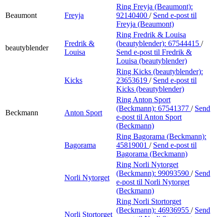
Ring Freyja (Beaumont):
Beaumont
Freyja
92140400
/
Send e-post
til
Freyja (Beaumont)
Ring Fredrik & Louisa
Fredrik &
(beautyblender):
67544415
/
beautyblender
Louisa
Send e-post
til Fredrik &
Louisa (beautyblender)
Ring Kicks (beautyblender):
Kicks
23653619
/
Send e-post
til
Kicks (beautyblender)
Ring Anton Sport
(Beckmann):
67541377
/
Send
Beckmann
Anton Sport
e-post
til Anton Sport
(Beckmann)
Ring Bagorama (Beckmann):
Bagorama
45819001
/
Send e-post
til
Bagorama (Beckmann)
Ring Norli Nytorget
(Beckmann):
99093590
/
Send
Norli Nytorget
e-post
til Norli Nytorget
(Beckmann)
Ring Norli Stortorget
(Beckmann):
46936955
/
Send
Norli Stortorget