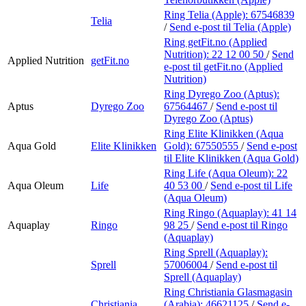
Ring Telia (Apple):
67546839
Telia
/
Send e-post
til Telia (Apple)
Ring getFit.no (Applied
Nutrition):
22 12 00 50
/
Send
Applied Nutrition
getFit.no
e-post
til getFit.no (Applied
Nutrition)
Ring Dyrego Zoo (Aptus):
Aptus
Dyrego Zoo
67564467
/
Send e-post
til
Dyrego Zoo (Aptus)
Ring Elite Klinikken (Aqua
Aqua Gold
Elite Klinikken
Gold):
67550555
/
Send e-post
til Elite Klinikken (Aqua Gold)
Ring Life (Aqua Oleum):
22
Aqua Oleum
Life
40 53 00
/
Send e-post
til Life
(Aqua Oleum)
Ring Ringo (Aquaplay):
41 14
Aquaplay
Ringo
98 25
/
Send e-post
til Ringo
(Aquaplay)
Ring Sprell (Aquaplay):
Sprell
57006004
/
Send e-post
til
Sprell (Aquaplay)
Ring Christiania Glasmagasin
Christiania
(Arabia):
46621125
/
Send e-