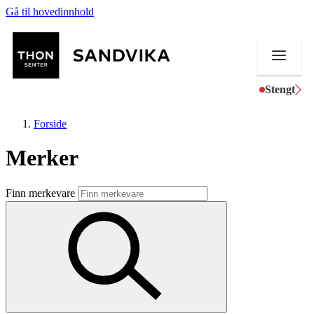
Gå til hovedinnhold
Stengt
Forside
Merker
Butikker
Finn merkevare
Mat og drikke
Helse
Aktiviteter
Tilbud