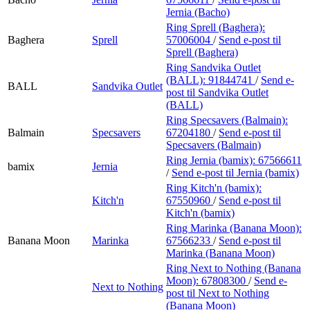
Jernia (Bacho)
Ring Sprell (Baghera):
Baghera
Sprell
57006004
/
Send e-post
til
Sprell (Baghera)
Ring Sandvika Outlet
(BALL):
91844741
/
Send e-
BALL
Sandvika Outlet
post
til Sandvika Outlet
(BALL)
Ring Specsavers (Balmain):
Balmain
Specsavers
67204180
/
Send e-post
til
Specsavers (Balmain)
Ring Jernia (bamix):
67566611
bamix
Jernia
/
Send e-post
til Jernia (bamix)
Ring Kitch'n (bamix):
Kitch'n
67550960
/
Send e-post
til
Kitch'n (bamix)
Ring Marinka (Banana Moon):
Banana Moon
Marinka
67566233
/
Send e-post
til
Marinka (Banana Moon)
Ring Next to Nothing (Banana
Moon):
67808300
/
Send e-
Next to Nothing
post
til Next to Nothing
(Banana Moon)