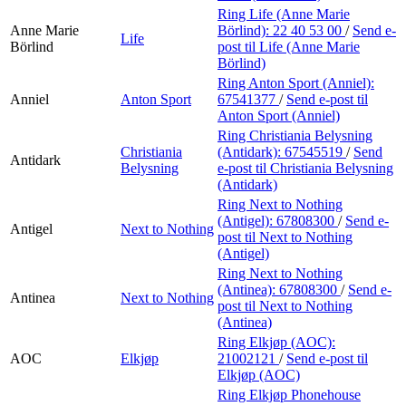
Ring Life (Anne Marie
Anne Marie
Börlind):
22 40 53 00
/
Send e-
Life
Börlind
post
til Life (Anne Marie
Börlind)
Ring Anton Sport (Anniel):
Anniel
Anton Sport
67541377
/
Send e-post
til
Anton Sport (Anniel)
Ring Christiania Belysning
Christiania
(Antidark):
67545519
/
Send
Antidark
Belysning
e-post
til Christiania Belysning
(Antidark)
Ring Next to Nothing
(Antigel):
67808300
/
Send e-
Antigel
Next to Nothing
post
til Next to Nothing
(Antigel)
Ring Next to Nothing
(Antinea):
67808300
/
Send e-
Antinea
Next to Nothing
post
til Next to Nothing
(Antinea)
Ring Elkjøp (AOC):
AOC
Elkjøp
21002121
/
Send e-post
til
Elkjøp (AOC)
Ring Elkjøp Phonehouse