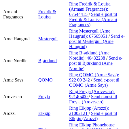
Ring Fredrik & Louisa
(Armani Fragrances):
Armani
Fredrik &
67544415
/
Send e-post
til
Fragrances
Louisa
Fredrik & Louisa (Armani
Fragrances)
Ring Mestergull (Arne
Haugrud):
67565051
/
Send e-
Arne Haugrud
Mestergull
post
til Mestergull (Arne
Haugrud)
Ring Bjørklund (Arne
Nordlie):
40432238
/
Send e-
Arne Nordlie
Bjørklund
post
til Bjørklund (Arne
Nordlie)
Ring QOMO (Arnie Says):
Arnie Says
QOMO
922 00 242
/
Send e-post
til
QOMO (Arnie Says)
Ring Freyja (Arovescio):
Arovescio
Freyja
92140400
/
Send e-post
til
Freyja (Arovescio)
Ring Elkjøp (Arozzi):
Arozzi
Elkjøp
21002121
/
Send e-post
til
Elkjøp (Arozzi)
Ring Elkjøp Phonehouse