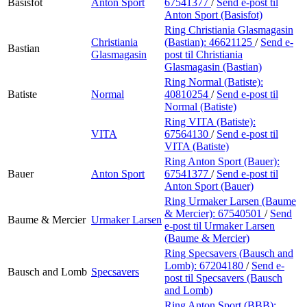
Basisfot
Anton Sport
67541377
/
Send e-post
til
Anton Sport (Basisfot)
Ring Christiania Glasmagasin
Christiania
(Bastian):
46621125
/
Send e-
Bastian
Glasmagasin
post
til Christiania
Glasmagasin (Bastian)
Ring Normal (Batiste):
Batiste
Normal
40810254
/
Send e-post
til
Normal (Batiste)
Ring VITA (Batiste):
VITA
67564130
/
Send e-post
til
VITA (Batiste)
Ring Anton Sport (Bauer):
Bauer
Anton Sport
67541377
/
Send e-post
til
Anton Sport (Bauer)
Ring Urmaker Larsen (Baume
& Mercier):
67540501
/
Send
Baume & Mercier
Urmaker Larsen
e-post
til Urmaker Larsen
(Baume & Mercier)
Ring Specsavers (Bausch and
Lomb):
67204180
/
Send e-
Bausch and Lomb
Specsavers
post
til Specsavers (Bausch
and Lomb)
Ring Anton Sport (BBB):