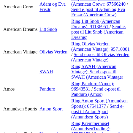
Adam og Eva
(American Crew):
67566240
/
American Crew
Frisør
Send e-post
til Adam og Eva
Frisør (American Crew)
Ring Litt Snob (American
Dreams):
91136951
/
Send e-
American Dreams
Litt Snob
post
til Litt Snob (American
Dreams)
Ring Olivias Verden
(American Vintage):
95710001
American Vintage
Olivias Verden
/
Send e-post
til Olivias Verden
(American Vintage)
Ring SWAH (American
SWAH
Vintage):
Send e-post
til
SWAH (American Vintage)
Ring Panduro (Amos):
Amos
Panduro
96943531
/
Send e-post
til
Panduro (Amos)
Ring Anton Sport (Amundsen
Sports):
67541377
/
Send e-
Amundsen Sports
Anton Sport
post
til Anton Sport
(Amundsen Sports)
Ring Kremmerhuset
(AmundsenTrading):