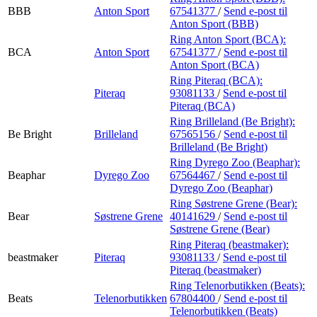
BBB
Anton Sport
67541377
/
Send e-post
til
Anton Sport (BBB)
Ring Anton Sport (BCA):
BCA
Anton Sport
67541377
/
Send e-post
til
Anton Sport (BCA)
Ring Piteraq (BCA):
Piteraq
93081133
/
Send e-post
til
Piteraq (BCA)
Ring Brilleland (Be Bright):
Be Bright
Brilleland
67565156
/
Send e-post
til
Brilleland (Be Bright)
Ring Dyrego Zoo (Beaphar):
Beaphar
Dyrego Zoo
67564467
/
Send e-post
til
Dyrego Zoo (Beaphar)
Ring Søstrene Grene (Bear):
Bear
Søstrene Grene
40141629
/
Send e-post
til
Søstrene Grene (Bear)
Ring Piteraq (beastmaker):
beastmaker
Piteraq
93081133
/
Send e-post
til
Piteraq (beastmaker)
Ring Telenorbutikken (Beats):
Beats
Telenorbutikken
67804400
/
Send e-post
til
Telenorbutikken (Beats)