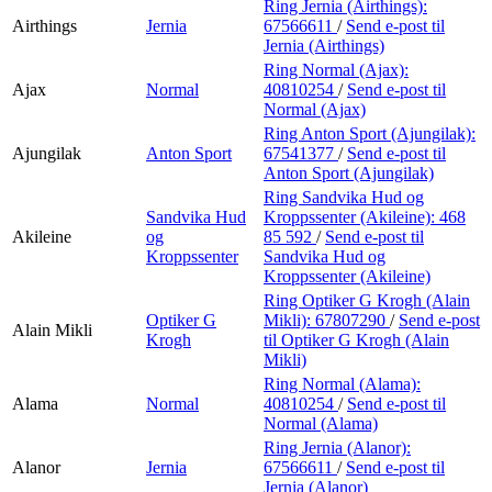
Ring Jernia (Airthings):
Airthings
Jernia
67566611
/
Send e-post
til
Jernia (Airthings)
Ring Normal (Ajax):
Ajax
Normal
40810254
/
Send e-post
til
Normal (Ajax)
Ring Anton Sport (Ajungilak):
Ajungilak
Anton Sport
67541377
/
Send e-post
til
Anton Sport (Ajungilak)
Ring Sandvika Hud og
Sandvika Hud
Kroppssenter (Akileine):
468
Akileine
og
85 592
/
Send e-post
til
Kroppssenter
Sandvika Hud og
Kroppssenter (Akileine)
Ring Optiker G Krogh (Alain
Optiker G
Mikli):
67807290
/
Send e-post
Alain Mikli
Krogh
til Optiker G Krogh (Alain
Mikli)
Ring Normal (Alama):
Alama
Normal
40810254
/
Send e-post
til
Normal (Alama)
Ring Jernia (Alanor):
Alanor
Jernia
67566611
/
Send e-post
til
Jernia (Alanor)