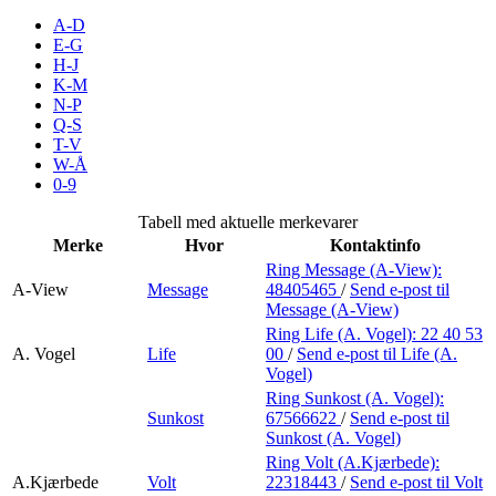
Merker
A-D
E-G
H-J
Inspirasjon
K-M
N-P
Q-S
T-V
Søk
W-Å
0-9
Tabell med aktuelle merkevarer
Merke
Hvor
Kontaktinfo
Åpningstider
Ring Message (A-View):
A-View
Message
48405465
/
Send e-post
til
Praktisk informasjon
Message (A-View)
Ring Life (A. Vogel):
22 40 53
Ledige stillinger
A. Vogel
Life
00
/
Send e-post
til Life (A.
Vogel)
Magasin
Ring Sunkost (A. Vogel):
Sunkost
67566622
/
Send e-post
til
Gavekort
Sunkost (A. Vogel)
Finn frem
Ring Volt (A.Kjærbede):
A.Kjærbede
Volt
22318443
/
Send e-post
til Volt