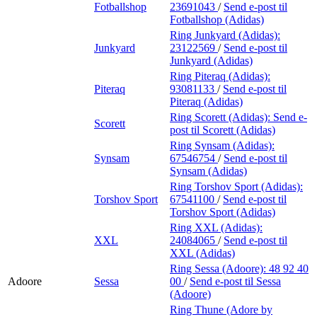
Fotballshop
23691043
/
Send e-post
til
Fotballshop (Adidas)
Ring Junkyard (Adidas):
Junkyard
23122569
/
Send e-post
til
Junkyard (Adidas)
Ring Piteraq (Adidas):
Piteraq
93081133
/
Send e-post
til
Piteraq (Adidas)
Ring Scorett (Adidas):
Send e-
Scorett
post
til Scorett (Adidas)
Ring Synsam (Adidas):
Synsam
67546754
/
Send e-post
til
Synsam (Adidas)
Ring Torshov Sport (Adidas):
Torshov Sport
67541100
/
Send e-post
til
Torshov Sport (Adidas)
Ring XXL (Adidas):
XXL
24084065
/
Send e-post
til
XXL (Adidas)
Ring Sessa (Adoore):
48 92 40
Adoore
Sessa
00
/
Send e-post
til Sessa
(Adoore)
Ring Thune (Adore by