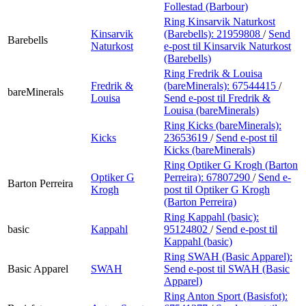
Follestad (Barbour)
Ring Kinsarvik Naturkost
Kinsarvik
(Barebells):
21959808
/
Send
Barebells
Naturkost
e-post
til Kinsarvik Naturkost
(Barebells)
Ring Fredrik & Louisa
Fredrik &
(bareMinerals):
67544415
/
bareMinerals
Louisa
Send e-post
til Fredrik &
Louisa (bareMinerals)
Ring Kicks (bareMinerals):
Kicks
23653619
/
Send e-post
til
Kicks (bareMinerals)
Ring Optiker G Krogh (Barton
Optiker G
Perreira):
67807290
/
Send e-
Barton Perreira
Krogh
post
til Optiker G Krogh
(Barton Perreira)
Ring Kappahl (basic):
basic
Kappahl
95124802
/
Send e-post
til
Kappahl (basic)
Ring SWAH (Basic Apparel):
Basic Apparel
SWAH
Send e-post
til SWAH (Basic
Apparel)
Ring Anton Sport (Basisfot):