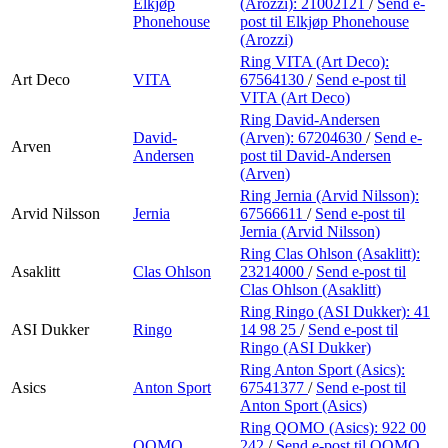
Elkjøp
(Arozzi):
21002121
/
Send e-
Phonehouse
post
til Elkjøp Phonehouse
(Arozzi)
Ring VITA (Art Deco):
Art Deco
VITA
67564130
/
Send e-post
til
VITA (Art Deco)
Ring David-Andersen
David-
(Arven):
67204630
/
Send e-
Arven
Andersen
post
til David-Andersen
(Arven)
Ring Jernia (Arvid Nilsson):
Arvid Nilsson
Jernia
67566611
/
Send e-post
til
Jernia (Arvid Nilsson)
Ring Clas Ohlson (Asaklitt):
Asaklitt
Clas Ohlson
23214000
/
Send e-post
til
Clas Ohlson (Asaklitt)
Ring Ringo (ASI Dukker):
41
ASI Dukker
Ringo
14 98 25
/
Send e-post
til
Ringo (ASI Dukker)
Ring Anton Sport (Asics):
Asics
Anton Sport
67541377
/
Send e-post
til
Anton Sport (Asics)
Ring QOMO (Asics):
922 00
QOMO
242
/
Send e-post
til QOMO