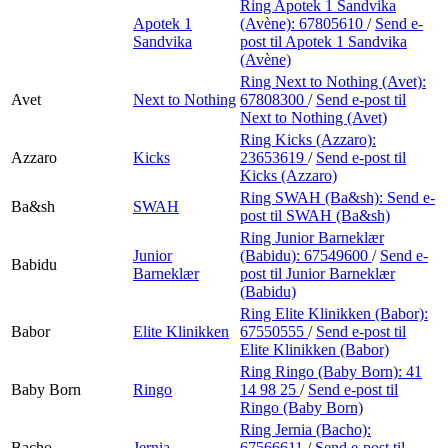
Ring Apotek 1 Sandvika
Apotek 1
(Avène):
67805610
/
Send e-
Sandvika
post
til Apotek 1 Sandvika
(Avène)
Ring Next to Nothing (Avet):
Avet
Next to Nothing
67808300
/
Send e-post
til
Next to Nothing (Avet)
Ring Kicks (Azzaro):
Azzaro
Kicks
23653619
/
Send e-post
til
Kicks (Azzaro)
Ring SWAH (Ba&sh):
Send e-
Ba&sh
SWAH
post
til SWAH (Ba&sh)
Ring Junior Barneklær
Junior
(Babidu):
67549600
/
Send e-
Babidu
Barneklær
post
til Junior Barneklær
(Babidu)
Ring Elite Klinikken (Babor):
Babor
Elite Klinikken
67550555
/
Send e-post
til
Elite Klinikken (Babor)
Ring Ringo (Baby Born):
41
Baby Born
Ringo
14 98 25
/
Send e-post
til
Ringo (Baby Born)
Ring Jernia (Bacho):
Bacho
Jernia
67566611
/
Send e-post
til