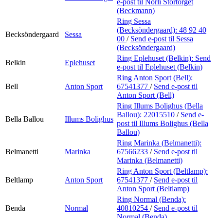
e-post
til Norli Stortorget
(Beckmann)
Ring Sessa
(Becksöndergaard):
48 92 40
Becksöndergaard
Sessa
00
/
Send e-post
til Sessa
(Becksöndergaard)
Ring Eplehuset (Belkin):
Send
Belkin
Eplehuset
e-post
til Eplehuset (Belkin)
Ring Anton Sport (Bell):
Bell
Anton Sport
67541377
/
Send e-post
til
Anton Sport (Bell)
Ring Illums Bolighus (Bella
Ballou):
22015510
/
Send e-
Bella Ballou
Illums Bolighus
post
til Illums Bolighus (Bella
Ballou)
Ring Marinka (Belmanetti):
Belmanetti
Marinka
67566233
/
Send e-post
til
Marinka (Belmanetti)
Ring Anton Sport (Beltlamp):
Beltlamp
Anton Sport
67541377
/
Send e-post
til
Anton Sport (Beltlamp)
Ring Normal (Benda):
Benda
Normal
40810254
/
Send e-post
til
Normal (Benda)