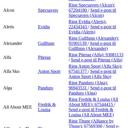
Ring Specsavers (Alcon):
Alcon
Specsavers
67204180
/
Send e-post
til
Specsavers (Alcon)
Ring Evidia (Aleris):
Aleris
Evidia
22434343
/
Send e-post
til
Evidia (Aleris)
Ring Gullfunn (Alexander):
Alexander
Gullfunn
91901139
/
Send e-post
til
Gullfunn (Alexander)
Ring Piteraq (Alfa):
93081133
Alfa
Piteraq
/
Send e-post
til Piteraq (Alfa)
Ring Anton Sport (Alfa Sko):
Alfa Sko
Anton Sport
67541377
/
Send e-post
til
Anton Sport (Alfa Sko)
Ring Panduro (Alga):
Alga
Panduro
96943531
/
Send e-post
til
Panduro (Alga)
Ring Fredrik & Louisa (All
Fredrik &
About MEE):
67544415
/
All About MEE
Louisa
Send e-post
til Fredrik &
Louisa (All About MEE)
Ring Thune (Alliance by
Thune):
67569300
/
Send e-