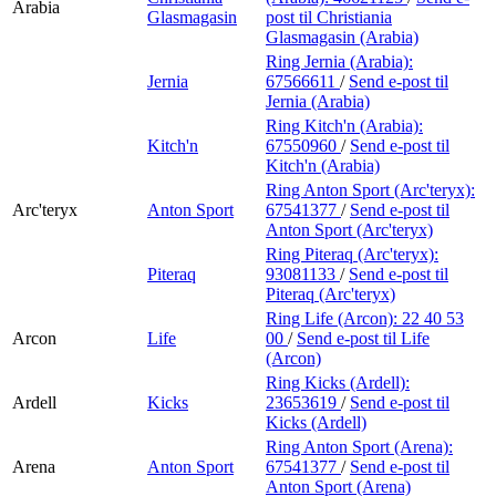
Arabia
Glasmagasin
post
til Christiania
Glasmagasin (Arabia)
Ring Jernia (Arabia):
Jernia
67566611
/
Send e-post
til
Jernia (Arabia)
Ring Kitch'n (Arabia):
Kitch'n
67550960
/
Send e-post
til
Kitch'n (Arabia)
Ring Anton Sport (Arc'teryx):
Arc'teryx
Anton Sport
67541377
/
Send e-post
til
Anton Sport (Arc'teryx)
Ring Piteraq (Arc'teryx):
Piteraq
93081133
/
Send e-post
til
Piteraq (Arc'teryx)
Ring Life (Arcon):
22 40 53
Arcon
Life
00
/
Send e-post
til Life
(Arcon)
Ring Kicks (Ardell):
Ardell
Kicks
23653619
/
Send e-post
til
Kicks (Ardell)
Ring Anton Sport (Arena):
Arena
Anton Sport
67541377
/
Send e-post
til
Anton Sport (Arena)