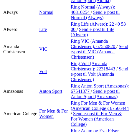
Anton Sport (Alpina)
Ring Normal (Always):
Always
Normal
40810254
/
Send e-post
til
Normal (Always)
Ring Life (Alwero):
22 40 53
Alwero
Life
00
/
Send e-post
til Life
(Alwero)
Ring VIC (Amanda
Amanda
Christensen):
67550820
/
Send
VIC
Christensen
e-post
til VIC (Amanda
Christensen)
Ring Volt (Amanda
Christensen):
22318443
/
Send
Volt
e-post
til Volt (Amanda
Christensen)
Ring Anton Sport (Amazonas):
Amazonas
Anton Sport
67541377
/
Send e-post
til
Anton Sport (Amazonas)
Ring For Men & For Women
(American College):
67566444
For Men & For
American College
/
Send e-post
til For Men &
Women
For Women (American
College)
Ring Adam og Eva Frisør