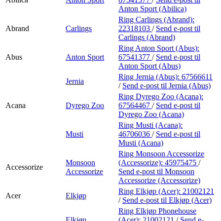
Anton Sport (Abilica)
Ring Carlings (Abrand):
Abrand
Carlings
22318103
/
Send e-post
til
Carlings (Abrand)
Ring Anton Sport (Abus):
Abus
Anton Sport
67541377
/
Send e-post
til
Anton Sport (Abus)
Ring Jernia (Abus):
67566611
Jernia
/
Send e-post
til Jernia (Abus)
Ring Dyrego Zoo (Acana):
Acana
Dyrego Zoo
67564467
/
Send e-post
til
Dyrego Zoo (Acana)
Ring Musti (Acana):
Musti
46706036
/
Send e-post
til
Musti (Acana)
Ring Monsoon Accessorize
Monsoon
(Accessorize):
45975475
/
Accessorize
Accessorize
Send e-post
til Monsoon
Accessorize (Accessorize)
Ring Elkjøp (Acer):
21002121
Acer
Elkjøp
/
Send e-post
til Elkjøp (Acer)
Ring Elkjøp Phonehouse
Elkjøp
(Acer):
21002121
/
Send e-