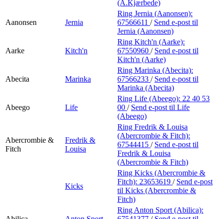
Min Shopping-app
(A.Kjærbede)
Ring Jernia (Aanonsen):
Aanonsen
Jernia
67566611
/
Send e-post
til
Jernia (Aanonsen)
Ring Kitch'n (Aarke):
Aarke
Kitch'n
67550960
/
Send e-post
til
Kitch'n (Aarke)
Ring Marinka (Abecita):
Abecita
Marinka
67566233
/
Send e-post
til
Marinka (Abecita)
Ring Life (Abeego):
22 40 53
Abeego
Life
00
/
Send e-post
til Life
(Abeego)
Ring Fredrik & Louisa
(Abercrombie & Fitch):
Abercrombie &
Fredrik &
67544415
/
Send e-post
til
Fitch
Louisa
Fredrik & Louisa
(Abercrombie & Fitch)
Ring Kicks (Abercrombie &
Fitch):
23653619
/
Send e-post
Kicks
til Kicks (Abercrombie &
Fitch)
Ring Anton Sport (Abilica):
Abilica
Anton Sport
67541377
/
Send e-post
til