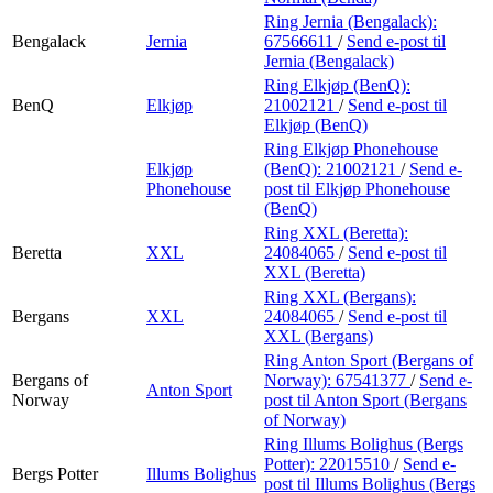
Ring Jernia (Bengalack):
Bengalack
Jernia
67566611
/
Send e-post
til
Jernia (Bengalack)
Ring Elkjøp (BenQ):
BenQ
Elkjøp
21002121
/
Send e-post
til
Elkjøp (BenQ)
Ring Elkjøp Phonehouse
Elkjøp
(BenQ):
21002121
/
Send e-
Phonehouse
post
til Elkjøp Phonehouse
(BenQ)
Ring XXL (Beretta):
Beretta
XXL
24084065
/
Send e-post
til
XXL (Beretta)
Ring XXL (Bergans):
Bergans
XXL
24084065
/
Send e-post
til
XXL (Bergans)
Ring Anton Sport (Bergans of
Bergans of
Norway):
67541377
/
Send e-
Anton Sport
Norway
post
til Anton Sport (Bergans
of Norway)
Ring Illums Bolighus (Bergs
Potter):
22015510
/
Send e-
Bergs Potter
Illums Bolighus
post
til Illums Bolighus (Bergs