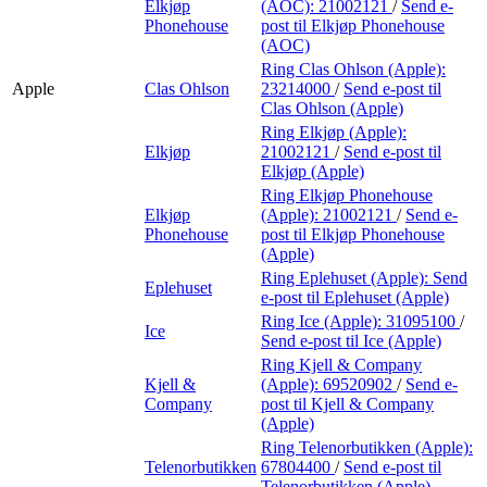
Elkjøp
(AOC):
21002121
/
Send e-
Phonehouse
post
til Elkjøp Phonehouse
(AOC)
Ring Clas Ohlson (Apple):
Apple
Clas Ohlson
23214000
/
Send e-post
til
Clas Ohlson (Apple)
Ring Elkjøp (Apple):
Elkjøp
21002121
/
Send e-post
til
Elkjøp (Apple)
Ring Elkjøp Phonehouse
Elkjøp
(Apple):
21002121
/
Send e-
Phonehouse
post
til Elkjøp Phonehouse
(Apple)
Ring Eplehuset (Apple):
Send
Eplehuset
e-post
til Eplehuset (Apple)
Ring Ice (Apple):
31095100
/
Ice
Send e-post
til Ice (Apple)
Ring Kjell & Company
Kjell &
(Apple):
69520902
/
Send e-
Company
post
til Kjell & Company
(Apple)
Ring Telenorbutikken (Apple):
Telenorbutikken
67804400
/
Send e-post
til
Telenorbutikken (Apple)