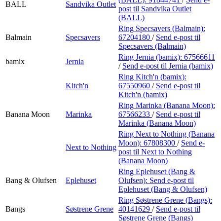
BALL
Sandvika Outlet
post
til Sandvika Outlet
(BALL)
Ring Specsavers (Balmain):
Balmain
Specsavers
67204180
/
Send e-post
til
Specsavers (Balmain)
Ring Jernia (bamix):
67566611
bamix
Jernia
/
Send e-post
til Jernia (bamix)
Ring Kitch'n (bamix):
Kitch'n
67550960
/
Send e-post
til
Kitch'n (bamix)
Ring Marinka (Banana Moon):
Banana Moon
Marinka
67566233
/
Send e-post
til
Marinka (Banana Moon)
Ring Next to Nothing (Banana
Moon):
67808300
/
Send e-
Next to Nothing
post
til Next to Nothing
(Banana Moon)
Ring Eplehuset (Bang &
Bang & Olufsen
Eplehuset
Olufsen):
Send e-post
til
Eplehuset (Bang & Olufsen)
Ring Søstrene Grene (Bangs):
Bangs
Søstrene Grene
40141629
/
Send e-post
til
Søstrene Grene (Bangs)