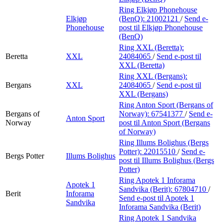
Ring Elkjøp Phonehouse
Elkjøp
(BenQ):
21002121
/
Send e-
Phonehouse
post
til Elkjøp Phonehouse
(BenQ)
Ring XXL (Beretta):
Beretta
XXL
24084065
/
Send e-post
til
XXL (Beretta)
Ring XXL (Bergans):
Bergans
XXL
24084065
/
Send e-post
til
XXL (Bergans)
Ring Anton Sport (Bergans of
Bergans of
Norway):
67541377
/
Send e-
Anton Sport
Norway
post
til Anton Sport (Bergans
of Norway)
Ring Illums Bolighus (Bergs
Potter):
22015510
/
Send e-
Bergs Potter
Illums Bolighus
post
til Illums Bolighus (Bergs
Potter)
Ring Apotek 1 Inforama
Apotek 1
Sandvika (Berit):
67804710
/
Berit
Inforama
Send e-post
til Apotek 1
Sandvika
Inforama Sandvika (Berit)
Ring Apotek 1 Sandvika