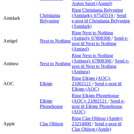
Anton Sport (Anniel)
Ring Christiania Belysning
Christiania
(Antidark):
67545519
/
Send
Antidark
Belysning
e-post
til Christiania Belysning
(Antidark)
Ring Next to Nothing
(Antigel):
67808300
/
Send e-
Antigel
Next to Nothing
post
til Next to Nothing
(Antigel)
Ring Next to Nothing
(Antinea):
67808300
/
Send e-
Antinea
Next to Nothing
post
til Next to Nothing
(Antinea)
Ring Elkjøp (AOC):
AOC
Elkjøp
21002121
/
Send e-post
til
Elkjøp (AOC)
Ring Elkjøp Phonehouse
Elkjøp
(AOC):
21002121
/
Send e-
Phonehouse
post
til Elkjøp Phonehouse
(AOC)
Ring Clas Ohlson (Apple):
Apple
Clas Ohlson
23214000
/
Send e-post
til
Clas Ohlson (Apple)