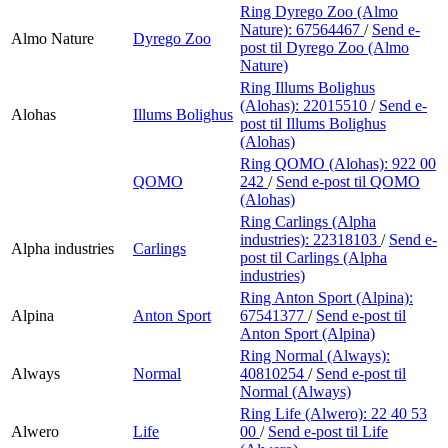
Ring Dyrego Zoo (Almo
Nature):
67564467
/
Send e-
Almo Nature
Dyrego Zoo
post
til Dyrego Zoo (Almo
Nature)
Ring Illums Bolighus
(Alohas):
22015510
/
Send e-
Alohas
Illums Bolighus
post
til Illums Bolighus
(Alohas)
Ring QOMO (Alohas):
922 00
QOMO
242
/
Send e-post
til QOMO
(Alohas)
Ring Carlings (Alpha
industries):
22318103
/
Send e-
Alpha industries
Carlings
post
til Carlings (Alpha
industries)
Ring Anton Sport (Alpina):
Alpina
Anton Sport
67541377
/
Send e-post
til
Anton Sport (Alpina)
Ring Normal (Always):
Always
Normal
40810254
/
Send e-post
til
Normal (Always)
Ring Life (Alwero):
22 40 53
Alwero
Life
00
/
Send e-post
til Life