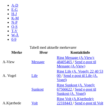
Merker
A-D
E-G
H-J
Inspirasjon
K-M
N-P
Q-S
T-V
Søk
W-Å
0-9
Tabell med aktuelle merkevarer
Merke
Hvor
Kontaktinfo
Åpningstider
Ring Message (A-View):
A-View
Message
48405465
/
Send e-post
til
Praktisk informasjon
Message (A-View)
Ring Life (A. Vogel):
22 40 53
Ledige stillinger
A. Vogel
Life
00
/
Send e-post
til Life (A.
Vogel)
Magasin
Ring Sunkost (A. Vogel):
Sunkost
67566622
/
Send e-post
til
Gavekort
Sunkost (A. Vogel)
Finn frem
Ring Volt (A.Kjærbede):
A.Kjærbede
Volt
22318443
/
Send e-post
til Volt