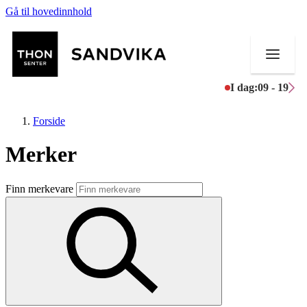
Gå til hovedinnhold
I dag:
09 - 19
Forside
Merker
Butikker
Finn merkevare
Mat og drikke
Helse
Aktiviteter
Tilbud