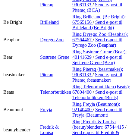
Piteraq
93081133
/
Send e-post
til
Piteraq (BCA)
Ring Brilleland (Be Bright):
Be Bright
Brilleland
67565156
/
Send e-post
til
Brilleland (Be Bright)
Ring Dyrego Zoo (Beaphar):
Beaphar
Dyrego Zoo
67564467
/
Send e-post
til
Dyrego Zoo (Beaphar)
Ring Søstrene Grene (Bear):
Bear
Søstrene Grene
40141629
/
Send e-post
til
Søstrene Grene (Bear)
Ring Piteraq (beastmaker):
beastmaker
Piteraq
93081133
/
Send e-post
til
Piteraq (beastmaker)
Ring Telenorbutikken (Beats):
Beats
Telenorbutikken
67804400
/
Send e-post
til
Telenorbutikken (Beats)
Ring Freyja (Beaumont):
Beaumont
Freyja
92140400
/
Send e-post
til
Freyja (Beaumont)
Ring Fredrik & Louisa
Fredrik &
(beautyblender):
67544415
/
beautyblender
Louisa
Send e-post
til Fredrik &