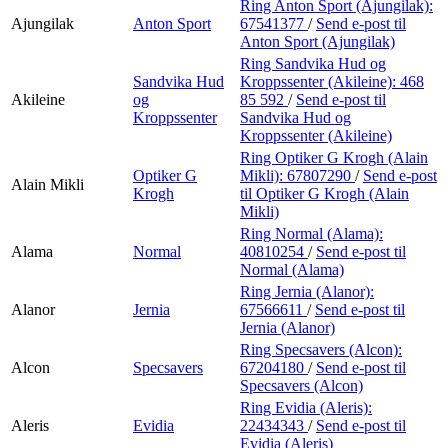
Ring Anton Sport (Ajungilak):
Ajungilak
Anton Sport
67541377
/
Send e-post
til
Anton Sport (Ajungilak)
Ring Sandvika Hud og
Sandvika Hud
Kroppssenter (Akileine):
468
Akileine
og
85 592
/
Send e-post
til
Kroppssenter
Sandvika Hud og
Kroppssenter (Akileine)
Ring Optiker G Krogh (Alain
Optiker G
Mikli):
67807290
/
Send e-post
Alain Mikli
Krogh
til Optiker G Krogh (Alain
Mikli)
Ring Normal (Alama):
Alama
Normal
40810254
/
Send e-post
til
Normal (Alama)
Ring Jernia (Alanor):
Alanor
Jernia
67566611
/
Send e-post
til
Jernia (Alanor)
Ring Specsavers (Alcon):
Alcon
Specsavers
67204180
/
Send e-post
til
Specsavers (Alcon)
Ring Evidia (Aleris):
Aleris
Evidia
22434343
/
Send e-post
til
Evidia (Aleris)