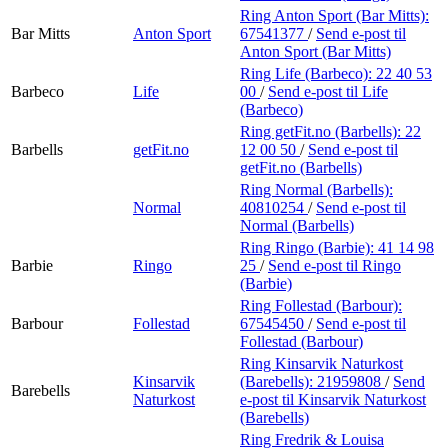
Ring Anton Sport (Bar Mitts):
Bar Mitts
Anton Sport
67541377
/
Send e-post
til
Anton Sport (Bar Mitts)
Ring Life (Barbeco):
22 40 53
Barbeco
Life
00
/
Send e-post
til Life
(Barbeco)
Ring getFit.no (Barbells):
22
Barbells
getFit.no
12 00 50
/
Send e-post
til
getFit.no (Barbells)
Ring Normal (Barbells):
Normal
40810254
/
Send e-post
til
Normal (Barbells)
Ring Ringo (Barbie):
41 14 98
Barbie
Ringo
25
/
Send e-post
til Ringo
(Barbie)
Ring Follestad (Barbour):
Barbour
Follestad
67545450
/
Send e-post
til
Follestad (Barbour)
Ring Kinsarvik Naturkost
Kinsarvik
(Barebells):
21959808
/
Send
Barebells
Naturkost
e-post
til Kinsarvik Naturkost
(Barebells)
Ring Fredrik & Louisa