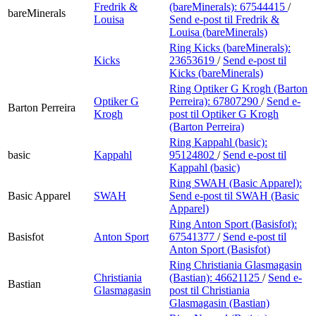
Fredrik &
(bareMinerals):
67544415
/
bareMinerals
Louisa
Send e-post
til Fredrik &
Louisa (bareMinerals)
Ring Kicks (bareMinerals):
Kicks
23653619
/
Send e-post
til
Kicks (bareMinerals)
Ring Optiker G Krogh (Barton
Optiker G
Perreira):
67807290
/
Send e-
Barton Perreira
Krogh
post
til Optiker G Krogh
(Barton Perreira)
Ring Kappahl (basic):
basic
Kappahl
95124802
/
Send e-post
til
Kappahl (basic)
Ring SWAH (Basic Apparel):
Basic Apparel
SWAH
Send e-post
til SWAH (Basic
Apparel)
Ring Anton Sport (Basisfot):
Basisfot
Anton Sport
67541377
/
Send e-post
til
Anton Sport (Basisfot)
Ring Christiania Glasmagasin
Christiania
(Bastian):
46621125
/
Send e-
Bastian
Glasmagasin
post
til Christiania
Glasmagasin (Bastian)