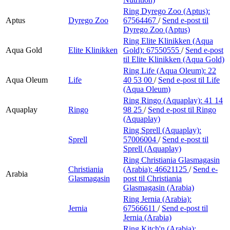
Ring Dyrego Zoo (Aptus):
Aptus
Dyrego Zoo
67564467
/
Send e-post
til
Dyrego Zoo (Aptus)
Ring Elite Klinikken (Aqua
Aqua Gold
Elite Klinikken
Gold):
67550555
/
Send e-post
til Elite Klinikken (Aqua Gold)
Ring Life (Aqua Oleum):
22
Aqua Oleum
Life
40 53 00
/
Send e-post
til Life
(Aqua Oleum)
Ring Ringo (Aquaplay):
41 14
Aquaplay
Ringo
98 25
/
Send e-post
til Ringo
(Aquaplay)
Ring Sprell (Aquaplay):
Sprell
57006004
/
Send e-post
til
Sprell (Aquaplay)
Ring Christiania Glasmagasin
Christiania
(Arabia):
46621125
/
Send e-
Arabia
Glasmagasin
post
til Christiania
Glasmagasin (Arabia)
Ring Jernia (Arabia):
Jernia
67566611
/
Send e-post
til
Jernia (Arabia)
Ring Kitch'n (Arabia):