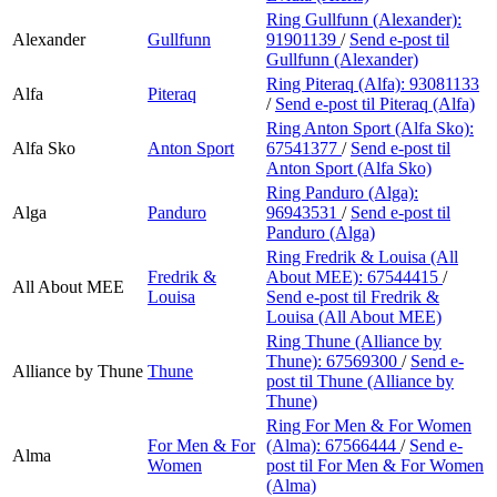
Ring Gullfunn (Alexander):
Alexander
Gullfunn
91901139
/
Send e-post
til
Gullfunn (Alexander)
Ring Piteraq (Alfa):
93081133
Alfa
Piteraq
/
Send e-post
til Piteraq (Alfa)
Ring Anton Sport (Alfa Sko):
Alfa Sko
Anton Sport
67541377
/
Send e-post
til
Anton Sport (Alfa Sko)
Ring Panduro (Alga):
Alga
Panduro
96943531
/
Send e-post
til
Panduro (Alga)
Ring Fredrik & Louisa (All
Fredrik &
About MEE):
67544415
/
All About MEE
Louisa
Send e-post
til Fredrik &
Louisa (All About MEE)
Ring Thune (Alliance by
Thune):
67569300
/
Send e-
Alliance by Thune
Thune
post
til Thune (Alliance by
Thune)
Ring For Men & For Women
For Men & For
(Alma):
67566444
/
Send e-
Alma
Women
post
til For Men & For Women
(Alma)