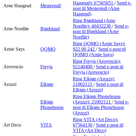
Haugrud):
67565051
/
Send e-
Arne Haugrud
Mestergull
post
til Mestergull (Arne
Haugrud)
Ring Bjørklund (Arne
Nordlie):
40432238
/
Send e-
Arne Nordlie
Bjørklund
post
til Bjørklund (Arne
Nordlie)
Ring QOMO (Arnie Says):
Arnie Says
QOMO
922 00 242
/
Send e-post
til
QOMO (Arnie Says)
Ring Freyja (Arovescio):
Arovescio
Freyja
92140400
/
Send e-post
til
Freyja (Arovescio)
Ring Elkjøp (Arozzi):
Arozzi
Elkjøp
21002121
/
Send e-post
til
Elkjøp (Arozzi)
Ring Elkjøp Phonehouse
Elkjøp
(Arozzi):
21002121
/
Send e-
Phonehouse
post
til Elkjøp Phonehouse
(Arozzi)
Ring VITA (Art Deco):
Art Deco
VITA
67564130
/
Send e-post
til
VITA (Art Deco)