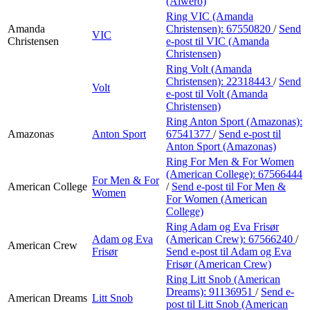
(Alwero)
Ring VIC (Amanda
Amanda
Christensen):
67550820
/
Send
VIC
Christensen
e-post
til VIC (Amanda
Christensen)
Ring Volt (Amanda
Christensen):
22318443
/
Send
Volt
e-post
til Volt (Amanda
Christensen)
Ring Anton Sport (Amazonas):
Amazonas
Anton Sport
67541377
/
Send e-post
til
Anton Sport (Amazonas)
Ring For Men & For Women
(American College):
67566444
For Men & For
American College
/
Send e-post
til For Men &
Women
For Women (American
College)
Ring Adam og Eva Frisør
Adam og Eva
(American Crew):
67566240
/
American Crew
Frisør
Send e-post
til Adam og Eva
Frisør (American Crew)
Ring Litt Snob (American
Dreams):
91136951
/
Send e-
American Dreams
Litt Snob
post
til Litt Snob (American