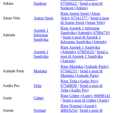
Atkins
Sunkost
67566622
/
Send e-post
til
Sunkost (Atkins)
Ring Anton Sport (Atran
Atran Velo
Anton Sport
Velo):
67541377
/
Send e-post
til Anton Sport (Atran Velo)
Ring Apotek 1 Inforama
Apotek 1
Sandvika (Attends):
67804710
Attends
Inforama
/
Send e-post
til Apotek 1
Sandvika
Inforama Sandvika (Attends)
Ring Apotek 1 Sandvika
Apotek 1
(Attends):
67805610
/
Send e-
Sandvika
post
til Apotek 1 Sandvika
(Attends)
Ring Marinka (Aubade Paris):
Aubade Paris
Marinka
67566233
/
Send e-post
til
Marinka (Aubade Paris)
Ring Telia (Audio Pro):
Audio Pro
Telia
67546839
/
Send e-post
til
Telia (Audio Pro)
Ring Glitter (Aurie):
96098141
Aurie
Glitter
/
Send e-post
til Glitter (Aurie)
Ring Normal (Aussie):
Aussie
Normal
40810254
/
Send e-post
til