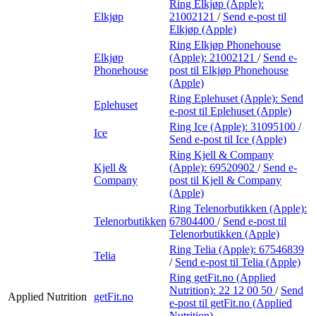
Ring Elkjøp (Apple):
Elkjøp
21002121
/
Send e-post
til
Elkjøp (Apple)
Ring Elkjøp Phonehouse
Elkjøp
(Apple):
21002121
/
Send e-
Phonehouse
post
til Elkjøp Phonehouse
(Apple)
Ring Eplehuset (Apple):
Send
Eplehuset
e-post
til Eplehuset (Apple)
Ring Ice (Apple):
31095100
/
Ice
Send e-post
til Ice (Apple)
Ring Kjell & Company
Kjell &
(Apple):
69520902
/
Send e-
Company
post
til Kjell & Company
(Apple)
Ring Telenorbutikken (Apple):
Telenorbutikken
67804400
/
Send e-post
til
Telenorbutikken (Apple)
Ring Telia (Apple):
67546839
Telia
/
Send e-post
til Telia (Apple)
Ring getFit.no (Applied
Nutrition):
22 12 00 50
/
Send
Applied Nutrition
getFit.no
e-post
til getFit.no (Applied
Nutrition)