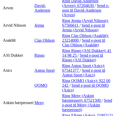
Ring David-Andersen
David-
(Arven):
67204630
/
Send e-
Arven
Andersen
post
til David-Andersen
(Arven)
Ring Jernia (Arvid Nilsson):
Arvid Nilsson
Jernia
67566611
/
Send e-post
til
Jernia (Arvid Nilsson)
Ring Clas Ohlson (Asaklitt):
Asaklitt
Clas Ohlson
23214000
/
Send e-post
til
Clas Ohlson (Asaklitt)
Ring Ringo (ASI Dukker):
41
ASI Dukker
Ringo
14 98 25
/
Send e-post
til
Ringo (ASI Dukker)
Ring Anton Sport (Asics):
Asics
Anton Sport
67541377
/
Send e-post
til
Anton Sport (Asics)
Ring QOMO (Asics):
922 00
QOMO
242
/
Send e-post
til QOMO
(Asics)
Ring Meny (Askim
bærpresseri):
67521500
/
Send
Askim bærpresseri
Meny
e-post
til Meny (Askim
bærpresseri)
Ring Elkjøp (Asko):
21002121