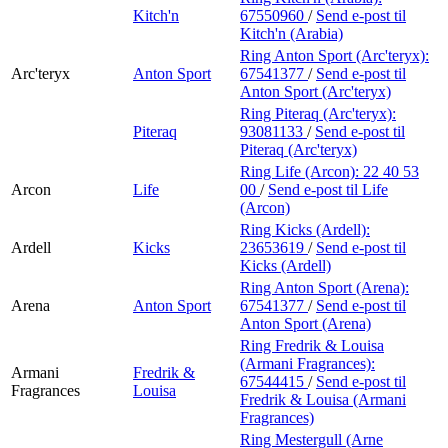
Kitch'n
67550960
/
Send e-post
til
Kitch'n (Arabia)
Ring Anton Sport (Arc'teryx):
Arc'teryx
Anton Sport
67541377
/
Send e-post
til
Anton Sport (Arc'teryx)
Ring Piteraq (Arc'teryx):
Piteraq
93081133
/
Send e-post
til
Piteraq (Arc'teryx)
Ring Life (Arcon):
22 40 53
Arcon
Life
00
/
Send e-post
til Life
(Arcon)
Ring Kicks (Ardell):
Ardell
Kicks
23653619
/
Send e-post
til
Kicks (Ardell)
Ring Anton Sport (Arena):
Arena
Anton Sport
67541377
/
Send e-post
til
Anton Sport (Arena)
Ring Fredrik & Louisa
(Armani Fragrances):
Armani
Fredrik &
67544415
/
Send e-post
til
Fragrances
Louisa
Fredrik & Louisa (Armani
Fragrances)
Ring Mestergull (Arne