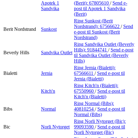
Apotek 1
(Berit):
67805610
/
Send e-
Sandvika
post
til Apotek 1 Sandvika
(Berit)
Ring Sunkost (Berit
Nordstrand):
67566622
/
Send
Berit Nordstrand
Sunkost
e-post
til Sunkost (Berit
Nordstrand)
Ring Sandvika Outlet (Beverly
Hills):
91844741
/
Send e-post
Beverly Hills
Sandvika Outlet
til Sandvika Outlet (Beverly
Hills)
Ring Jernia (Bialetti):
Bialetti
Jernia
67566611
/
Send e-post
til
Jernia (Bialetti)
Ring Kitch'n (Bialetti):
Kitch'n
67550960
/
Send e-post
til
Kitch'n (Bialetti)
Ring Normal (Bibs):
Bibs
Normal
40810254
/
Send e-post
til
Normal (Bibs)
Ring Norli Nytorget (Bic):
Bic
Norli Nytorget
99093590
/
Send e-post
til
Norli Nytorget (Bic)