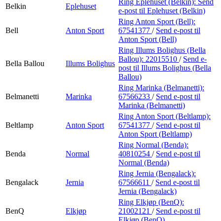
Ring Eplehuset (Belkin):
Send
Belkin
Eplehuset
e-post
til Eplehuset (Belkin)
Ring Anton Sport (Bell):
Bell
Anton Sport
67541377
/
Send e-post
til
Anton Sport (Bell)
Ring Illums Bolighus (Bella
Ballou):
22015510
/
Send e-
Bella Ballou
Illums Bolighus
post
til Illums Bolighus (Bella
Ballou)
Ring Marinka (Belmanetti):
Belmanetti
Marinka
67566233
/
Send e-post
til
Marinka (Belmanetti)
Ring Anton Sport (Beltlamp):
Beltlamp
Anton Sport
67541377
/
Send e-post
til
Anton Sport (Beltlamp)
Ring Normal (Benda):
Benda
Normal
40810254
/
Send e-post
til
Normal (Benda)
Ring Jernia (Bengalack):
Bengalack
Jernia
67566611
/
Send e-post
til
Jernia (Bengalack)
Ring Elkjøp (BenQ):
BenQ
Elkjøp
21002121
/
Send e-post
til
Elkjøp (BenQ)