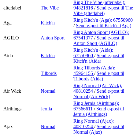
Ring The Vibe (afterlabel):
afterlabel
The Vibe
94821816
/
Send e-post
til The
Vibe (afterlabel)
Ring Kitch'n (Aga):
67550960
Aga
Kitch'n
/
Send e-post
til Kitch'n (Aga)
Ring Anton Sport (AGILO):
AGILO
Anton Sport
67541377
/
Send e-post
til
Anton Sport (AGILO)
Ring Kitch'n (Aida):
Aida
Kitch'n
67550960
/
Send e-post
til
Kitch'n (Aida)
Ring Tilbords (Aida):
Tilbords
45964155
/
Send e-post
til
Tilbords (Aida)
Ring Normal (Air Wick):
Air Wick
Normal
40810254
/
Send e-post
til
Normal (Air Wick)
Ring Jernia (Airthings):
Airthings
Jernia
67566611
/
Send e-post
til
Jernia (Airthings)
Ring Normal (Ajax):
Ajax
Normal
40810254
/
Send e-post
til
Normal (Ajax)