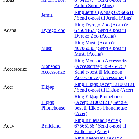
Anton Sport (Abus)
Ring Jernia (Abus):
67566611
Jernia
/
Send e-post
til Jernia (Abus)
Ring Dyrego Zoo (Acana):
Acana
Dyrego Zoo
67564467
/
Send e-post
til
Dyrego Zoo (Acana)
Ring Musti (Acana):
Musti
46706036
/
Send e-post
til
Musti (Acana)
Ring Monsoon Accessorize
Monsoon
(Accessorize):
45975475
/
Accessorize
Accessorize
Send e-post
til Monsoon
Accessorize (Accessorize)
Ring Elkjøp (Acer):
21002121
Acer
Elkjøp
/
Send e-post
til Elkjøp (Acer)
Ring Elkjøp Phonehouse
Elkjøp
(Acer):
21002121
/
Send e-
Phonehouse
post
til Elkjøp Phonehouse
(Acer)
Ring Brilleland (Activ):
Activ
Brilleland
67565156
/
Send e-post
til
Brilleland (Activ)
Ring Bagorama (Adax):