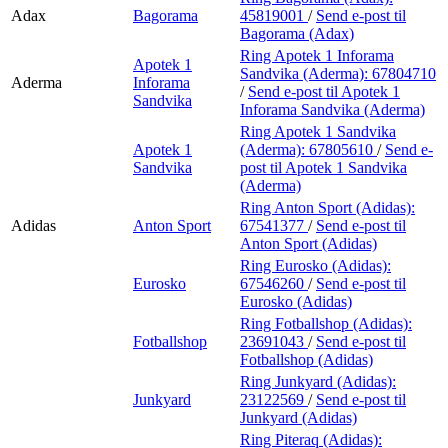
Adax
Bagorama
45819001
/
Send e-post
til
Bagorama (Adax)
Ring Apotek 1 Inforama
Apotek 1
Sandvika (Aderma):
67804710
Aderma
Inforama
/
Send e-post
til Apotek 1
Sandvika
Inforama Sandvika (Aderma)
Ring Apotek 1 Sandvika
Apotek 1
(Aderma):
67805610
/
Send e-
Sandvika
post
til Apotek 1 Sandvika
(Aderma)
Ring Anton Sport (Adidas):
Adidas
Anton Sport
67541377
/
Send e-post
til
Anton Sport (Adidas)
Ring Eurosko (Adidas):
Eurosko
67546260
/
Send e-post
til
Eurosko (Adidas)
Ring Fotballshop (Adidas):
Fotballshop
23691043
/
Send e-post
til
Fotballshop (Adidas)
Ring Junkyard (Adidas):
Junkyard
23122569
/
Send e-post
til
Junkyard (Adidas)
Ring Piteraq (Adidas):