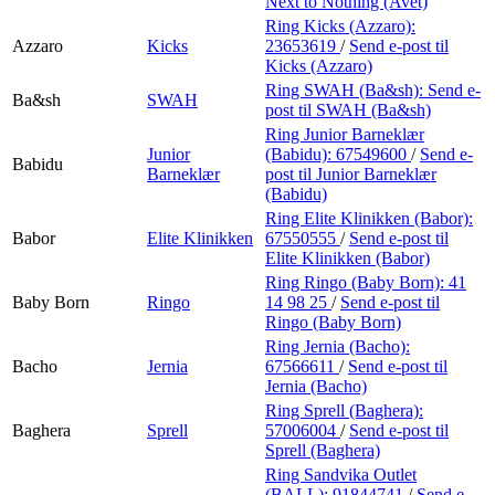
Next to Nothing (Avet)
Ring Kicks (Azzaro):
Azzaro
Kicks
23653619
/
Send e-post
til
Kicks (Azzaro)
Ring SWAH (Ba&sh):
Send e-
Ba&sh
SWAH
post
til SWAH (Ba&sh)
Ring Junior Barneklær
Junior
(Babidu):
67549600
/
Send e-
Babidu
Barneklær
post
til Junior Barneklær
(Babidu)
Ring Elite Klinikken (Babor):
Babor
Elite Klinikken
67550555
/
Send e-post
til
Elite Klinikken (Babor)
Ring Ringo (Baby Born):
41
Baby Born
Ringo
14 98 25
/
Send e-post
til
Ringo (Baby Born)
Ring Jernia (Bacho):
Bacho
Jernia
67566611
/
Send e-post
til
Jernia (Bacho)
Ring Sprell (Baghera):
Baghera
Sprell
57006004
/
Send e-post
til
Sprell (Baghera)
Ring Sandvika Outlet
(BALL):
91844741
/
Send e-