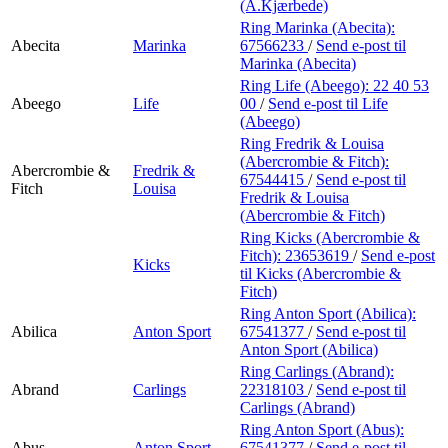
Min Shopping-app
(A.Kjærbede)
Ring Marinka (Abecita):
Abecita
Marinka
67566233
/
Send e-post
til
Marinka (Abecita)
Ring Life (Abeego):
22 40 53
Abeego
Life
00
/
Send e-post
til Life
(Abeego)
Ring Fredrik & Louisa
(Abercrombie & Fitch):
Abercrombie &
Fredrik &
67544415
/
Send e-post
til
Fitch
Louisa
Fredrik & Louisa
(Abercrombie & Fitch)
Ring Kicks (Abercrombie &
Fitch):
23653619
/
Send e-post
Kicks
til Kicks (Abercrombie &
Fitch)
Ring Anton Sport (Abilica):
Abilica
Anton Sport
67541377
/
Send e-post
til
Anton Sport (Abilica)
Ring Carlings (Abrand):
Abrand
Carlings
22318103
/
Send e-post
til
Carlings (Abrand)
Ring Anton Sport (Abus):
Abus
Anton Sport
67541377
/
Send e-post
til