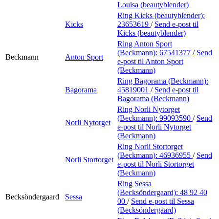
Louisa (beautyblender)
Ring Kicks (beautyblender):
Kicks
23653619
/
Send e-post
til
Kicks (beautyblender)
Ring Anton Sport
(Beckmann):
67541377
/
Send
Beckmann
Anton Sport
e-post
til Anton Sport
(Beckmann)
Ring Bagorama (Beckmann):
Bagorama
45819001
/
Send e-post
til
Bagorama (Beckmann)
Ring Norli Nytorget
(Beckmann):
99093590
/
Send
Norli Nytorget
e-post
til Norli Nytorget
(Beckmann)
Ring Norli Stortorget
(Beckmann):
46936955
/
Send
Norli Stortorget
e-post
til Norli Stortorget
(Beckmann)
Ring Sessa
(Becksöndergaard):
48 92 40
Becksöndergaard
Sessa
00
/
Send e-post
til Sessa
(Becksöndergaard)