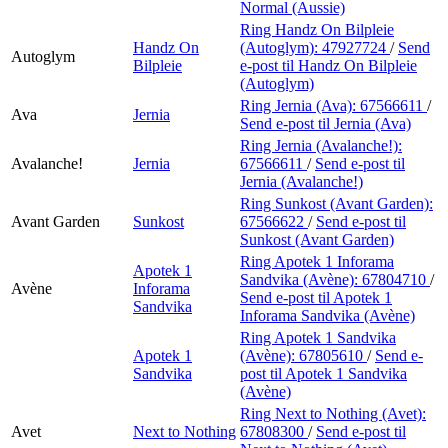
Normal (Aussie)
Ring Handz On Bilpleie
Handz On
(Autoglym):
47927724
/
Send
Autoglym
Bilpleie
e-post
til Handz On Bilpleie
(Autoglym)
Ring Jernia (Ava):
67566611
/
Ava
Jernia
Send e-post
til Jernia (Ava)
Ring Jernia (Avalanche!):
Avalanche!
Jernia
67566611
/
Send e-post
til
Jernia (Avalanche!)
Ring Sunkost (Avant Garden):
Avant Garden
Sunkost
67566622
/
Send e-post
til
Sunkost (Avant Garden)
Ring Apotek 1 Inforama
Apotek 1
Sandvika (Avène):
67804710
/
Avène
Inforama
Send e-post
til Apotek 1
Sandvika
Inforama Sandvika (Avène)
Ring Apotek 1 Sandvika
Apotek 1
(Avène):
67805610
/
Send e-
Sandvika
post
til Apotek 1 Sandvika
(Avène)
Ring Next to Nothing (Avet):
Avet
Next to Nothing
67808300
/
Send e-post
til