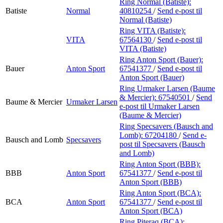
Ring Normal (Batiste):
Batiste
Normal
40810254
/
Send e-post
til
Normal (Batiste)
Ring VITA (Batiste):
VITA
67564130
/
Send e-post
til
VITA (Batiste)
Ring Anton Sport (Bauer):
Bauer
Anton Sport
67541377
/
Send e-post
til
Anton Sport (Bauer)
Ring Urmaker Larsen (Baume
& Mercier):
67540501
/
Send
Baume & Mercier
Urmaker Larsen
e-post
til Urmaker Larsen
(Baume & Mercier)
Ring Specsavers (Bausch and
Lomb):
67204180
/
Send e-
Bausch and Lomb
Specsavers
post
til Specsavers (Bausch
and Lomb)
Ring Anton Sport (BBB):
BBB
Anton Sport
67541377
/
Send e-post
til
Anton Sport (BBB)
Ring Anton Sport (BCA):
BCA
Anton Sport
67541377
/
Send e-post
til
Anton Sport (BCA)
Ring Piteraq (BCA):