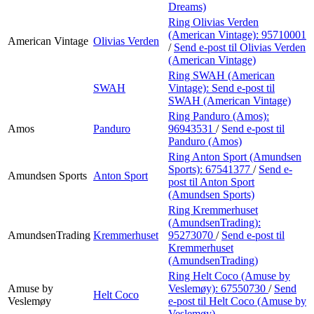
Dreams)
Ring Olivias Verden
(American Vintage):
95710001
American Vintage
Olivias Verden
/
Send e-post
til Olivias Verden
(American Vintage)
Ring SWAH (American
SWAH
Vintage):
Send e-post
til
SWAH (American Vintage)
Ring Panduro (Amos):
Amos
Panduro
96943531
/
Send e-post
til
Panduro (Amos)
Ring Anton Sport (Amundsen
Sports):
67541377
/
Send e-
Amundsen Sports
Anton Sport
post
til Anton Sport
(Amundsen Sports)
Ring Kremmerhuset
(AmundsenTrading):
AmundsenTrading
Kremmerhuset
95273070
/
Send e-post
til
Kremmerhuset
(AmundsenTrading)
Ring Helt Coco (Amuse by
Amuse by
Veslemøy):
67550730
/
Send
Helt Coco
Veslemøy
e-post
til Helt Coco (Amuse by
Veslemøy)