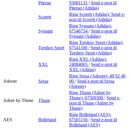
Piteraq
93081133
/
Send e-post
til
Piteraq (Adidas)
Ring Scorett (Adidas):
Send e-
Scorett
post
til Scorett (Adidas)
Ring Synsam (Adidas):
Synsam
67546754
/
Send e-post
til
Synsam (Adidas)
Ring Torshov Sport (Adidas):
Torshov Sport
67541100
/
Send e-post
til
Torshov Sport (Adidas)
Ring XXL (Adidas):
XXL
24084065
/
Send e-post
til
XXL (Adidas)
Ring Sessa (Adoore):
48 92 40
Adoore
Sessa
00
/
Send e-post
til Sessa
(Adoore)
Ring Thune (Adore by
Thune):
67569300
/
Send e-
Adore by Thune
Thune
post
til Thune (Adore by
Thune)
Ring Brilleland (AES):
AES
Brilleland
67565156
/
Send e-post
til
Brilleland (AES)