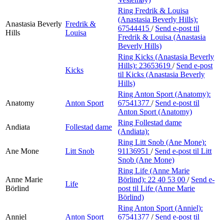
Ring Fredrik & Louisa
(Anastasia Beverly Hills):
Anastasia Beverly
Fredrik &
67544415
/
Send e-post
til
Hills
Louisa
Fredrik & Louisa (Anastasia
Beverly Hills)
Ring Kicks (Anastasia Beverly
Hills):
23653619
/
Send e-post
Kicks
til Kicks (Anastasia Beverly
Hills)
Ring Anton Sport (Anatomy):
Anatomy
Anton Sport
67541377
/
Send e-post
til
Anton Sport (Anatomy)
Ring Follestad dame
Andiata
Follestad dame
(Andiata):
Ring Litt Snob (Ane Mone):
Ane Mone
Litt Snob
91136951
/
Send e-post
til Litt
Snob (Ane Mone)
Ring Life (Anne Marie
Anne Marie
Börlind):
22 40 53 00
/
Send e-
Life
Börlind
post
til Life (Anne Marie
Börlind)
Ring Anton Sport (Anniel):
Anniel
Anton Sport
67541377
/
Send e-post
til