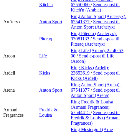
Kitch'n
67550960
/
Send e-post
til
Kitch'n (Arabia)
Ring Anton Sport (Arc'teryx):
Arc'teryx
Anton Sport
67541377
/
Send e-post
til
Anton Sport (Arc'teryx)
Ring Piteraq (Arc'teryx):
Piteraq
93081133
/
Send e-post
til
Piteraq (Arc'teryx)
Ring Life (Arcon):
22 40 53
Arcon
Life
00
/
Send e-post
til Life
(Arcon)
Ring Kicks (Ardell):
Ardell
Kicks
23653619
/
Send e-post
til
Kicks (Ardell)
Ring Anton Sport (Arena):
Arena
Anton Sport
67541377
/
Send e-post
til
Anton Sport (Arena)
Ring Fredrik & Louisa
(Armani Fragrances):
Armani
Fredrik &
67544415
/
Send e-post
til
Fragrances
Louisa
Fredrik & Louisa (Armani
Fragrances)
Ring Mestergull (Arne