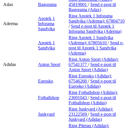
Adax
Bagorama
45819001
/
Send e-post
til
Bagorama (Adax)
Ring Apotek 1 Inforama
Apotek 1
Sandvika (Aderma):
67804710
Aderma
Inforama
/
Send e-post
til Apotek 1
Sandvika
Inforama Sandvika (Aderma)
Ring Apotek 1 Sandvika
Apotek 1
(Aderma):
67805610
/
Send e-
Sandvika
post
til Apotek 1 Sandvika
(Aderma)
Ring Anton Sport (Adidas):
Adidas
Anton Sport
67541377
/
Send e-post
til
Anton Sport (Adidas)
Ring Eurosko (Adidas):
Eurosko
67546260
/
Send e-post
til
Eurosko (Adidas)
Ring Fotballshop (Adidas):
Fotballshop
23691043
/
Send e-post
til
Fotballshop (Adidas)
Ring Junkyard (Adidas):
Junkyard
23122569
/
Send e-post
til
Junkyard (Adidas)
Ring Piteraq (Adidas):