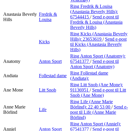
Ring Fredrik & Louisa
(Anastasia Beverly Hills):
Anastasia Beverly
Fredrik &
67544415
/
Send e-post
til
Hills
Louisa
Fredrik & Louisa (Anastasia
Beverly Hills)
Ring Kicks (Anastasia Beverly
Hills):
23653619
/
Send e-post
Kicks
til Kicks (Anastasia Beverly
Hills)
Ring Anton Sport (Anatomy):
Anatomy
Anton Sport
67541377
/
Send e-post
til
Anton Sport (Anatomy)
Ring Follestad dame
Andiata
Follestad dame
(Andiata):
Ring Litt Snob (Ane Mone):
Ane Mone
Litt Snob
91136951
/
Send e-post
til Litt
Snob (Ane Mone)
Ring Life (Anne Marie
Anne Marie
Börlind):
22 40 53 00
/
Send e-
Life
Börlind
post
til Life (Anne Marie
Börlind)
Ring Anton Sport (Anniel):
Anniel
Anton Sport
67541377
/
Send e-post
til