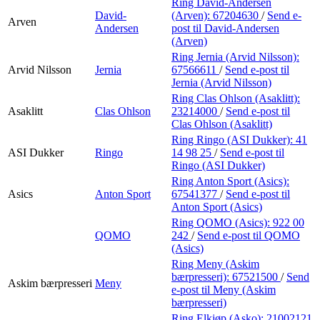
Ring David-Andersen
David-
(Arven):
67204630
/
Send e-
Arven
Andersen
post
til David-Andersen
(Arven)
Ring Jernia (Arvid Nilsson):
Arvid Nilsson
Jernia
67566611
/
Send e-post
til
Jernia (Arvid Nilsson)
Ring Clas Ohlson (Asaklitt):
Asaklitt
Clas Ohlson
23214000
/
Send e-post
til
Clas Ohlson (Asaklitt)
Ring Ringo (ASI Dukker):
41
ASI Dukker
Ringo
14 98 25
/
Send e-post
til
Ringo (ASI Dukker)
Ring Anton Sport (Asics):
Asics
Anton Sport
67541377
/
Send e-post
til
Anton Sport (Asics)
Ring QOMO (Asics):
922 00
QOMO
242
/
Send e-post
til QOMO
(Asics)
Ring Meny (Askim
bærpresseri):
67521500
/
Send
Askim bærpresseri
Meny
e-post
til Meny (Askim
bærpresseri)
Ring Elkjøp (Asko):
21002121