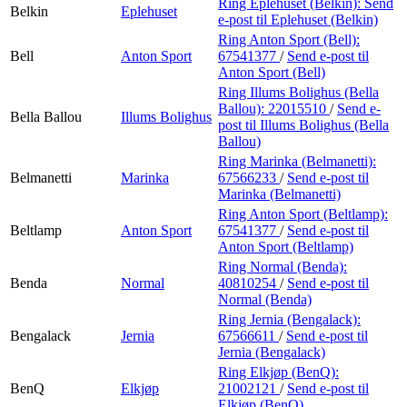
Ring Eplehuset (Belkin):
Send
Belkin
Eplehuset
e-post
til Eplehuset (Belkin)
Ring Anton Sport (Bell):
Bell
Anton Sport
67541377
/
Send e-post
til
Anton Sport (Bell)
Ring Illums Bolighus (Bella
Ballou):
22015510
/
Send e-
Bella Ballou
Illums Bolighus
post
til Illums Bolighus (Bella
Ballou)
Ring Marinka (Belmanetti):
Belmanetti
Marinka
67566233
/
Send e-post
til
Marinka (Belmanetti)
Ring Anton Sport (Beltlamp):
Beltlamp
Anton Sport
67541377
/
Send e-post
til
Anton Sport (Beltlamp)
Ring Normal (Benda):
Benda
Normal
40810254
/
Send e-post
til
Normal (Benda)
Ring Jernia (Bengalack):
Bengalack
Jernia
67566611
/
Send e-post
til
Jernia (Bengalack)
Ring Elkjøp (BenQ):
BenQ
Elkjøp
21002121
/
Send e-post
til
Elkjøp (BenQ)