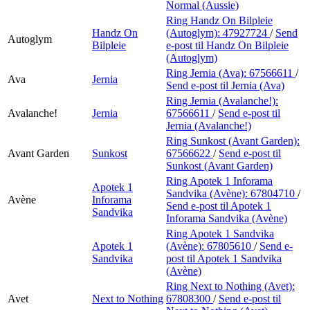
Normal (Aussie)
Ring Handz On Bilpleie
Handz On
(Autoglym):
47927724
/
Send
Autoglym
Bilpleie
e-post
til Handz On Bilpleie
(Autoglym)
Ring Jernia (Ava):
67566611
/
Ava
Jernia
Send e-post
til Jernia (Ava)
Ring Jernia (Avalanche!):
Avalanche!
Jernia
67566611
/
Send e-post
til
Jernia (Avalanche!)
Ring Sunkost (Avant Garden):
Avant Garden
Sunkost
67566622
/
Send e-post
til
Sunkost (Avant Garden)
Ring Apotek 1 Inforama
Apotek 1
Sandvika (Avène):
67804710
/
Avène
Inforama
Send e-post
til Apotek 1
Sandvika
Inforama Sandvika (Avène)
Ring Apotek 1 Sandvika
Apotek 1
(Avène):
67805610
/
Send e-
Sandvika
post
til Apotek 1 Sandvika
(Avène)
Ring Next to Nothing (Avet):
Avet
Next to Nothing
67808300
/
Send e-post
til