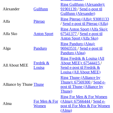
Ring Gullfunn (Alexander):
Alexander
Gullfunn
91901139
/
Send e-post
til
Gullfunn (Alexander)
Ring Piteraq (Alfa):
93081133
Alfa
Piteraq
/
Send e-post
til Piteraq (Alfa)
Ring Anton Sport (Alfa Sko):
Alfa Sko
Anton Sport
67541377
/
Send e-post
til
Anton Sport (Alfa Sko)
Ring Panduro (Alga):
Alga
Panduro
96943531
/
Send e-post
til
Panduro (Alga)
Ring Fredrik & Louisa (All
Fredrik &
About MEE):
67544415
/
All About MEE
Louisa
Send e-post
til Fredrik &
Louisa (All About MEE)
Ring Thune (Alliance by
Thune):
67569300
/
Send e-
Alliance by Thune
Thune
post
til Thune (Alliance by
Thune)
Ring For Men & For Women
For Men & For
(Alma):
67566444
/
Send e-
Alma
Women
post
til For Men & For Women
(Alma)