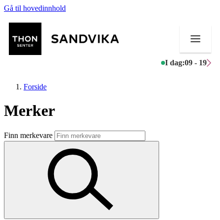
Gå til hovedinnhold
I dag:
09 - 19
Forside
Merker
Butikker
Finn merkevare
Mat og drikke
Helse
Aktiviteter
Tilbud