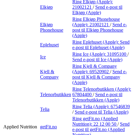
Ring Elkjøp (Apple):
Elkjøp
21002121
/
Send e-post
til
Elkjøp (Apple)
Ring Elkjøp Phonehouse
Elkjøp
(Apple):
21002121
/
Send e-
Phonehouse
post
til Elkjøp Phonehouse
(Apple)
Ring Eplehuset (Apple):
Send
Eplehuset
e-post
til Eplehuset (Apple)
Ring Ice (Apple):
31095100
/
Ice
Send e-post
til Ice (Apple)
Ring Kjell & Company
Kjell &
(Apple):
69520902
/
Send e-
Company
post
til Kjell & Company
(Apple)
Ring Telenorbutikken (Apple):
Telenorbutikken
67804400
/
Send e-post
til
Telenorbutikken (Apple)
Ring Telia (Apple):
67546839
Telia
/
Send e-post
til Telia (Apple)
Ring getFit.no (Applied
Nutrition):
22 12 00 50
/
Send
Applied Nutrition
getFit.no
e-post
til getFit.no (Applied
Nutrition)