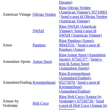
Dreams)
Ring Olivias Verden
(American Vintage):
95710001
American Vintage
Olivias Verden
/
Send e-post
til Olivias Verden
(American Vintage)
Ring SWAH (American
SWAH
Vintage):
Send e-post
til
SWAH (American Vintage)
Ring Panduro (Amos):
Amos
Panduro
96943531
/
Send e-post
til
Panduro (Amos)
Ring Anton Sport (Amundsen
Sports):
67541377
/
Send e-
Amundsen Sports
Anton Sport
post
til Anton Sport
(Amundsen Sports)
Ring Kremmerhuset
(AmundsenTrading):
AmundsenTrading
Kremmerhuset
95273070
/
Send e-post
til
Kremmerhuset
(AmundsenTrading)
Ring Helt Coco (Amuse by
Amuse by
Veslemøy):
67550730
/
Send
Helt Coco
Veslemøy
e-post
til Helt Coco (Amuse by
Veslemøy)