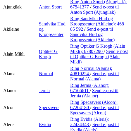
Ring Anton Sport (Ajungilak):
Ajungilak
Anton Sport
67541377
/
Send e-post
til
Anton Sport (Ajungilak)
Ring Sandvika Hud og
Sandvika Hud
Kroppssenter (Akileine):
468
Akileine
og
85 592
/
Send e-post
til
Kroppssenter
Sandvika Hud og
Kroppssenter (Akileine)
Ring Optiker G Krogh (Alain
Optiker G
Mikli):
67807290
/
Send e-post
Alain Mikli
Krogh
til Optiker G Krogh (Alain
Mikli)
Ring Normal (Alama):
Alama
Normal
40810254
/
Send e-post
til
Normal (Alama)
Ring Jernia (Alanor):
Alanor
Jernia
67566611
/
Send e-post
til
Jernia (Alanor)
Ring Specsavers (Alcon):
Alcon
Specsavers
67204180
/
Send e-post
til
Specsavers (Alcon)
Ring Evidia (Aleris):
Aleris
Evidia
22434343
/
Send e-post
til
Evidia (Aleris)