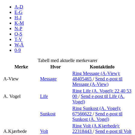
Merker
A-D
E-G
H-J
Inspirasjon
K-M
N-P
Q-S
T-V
Søk
W-Å
0-9
Tabell med aktuelle merkevarer
Merke
Hvor
Kontaktinfo
Åpningstider
Ring Message (A-View):
A-View
Message
48405465
/
Send e-post
til
Praktisk informasjon
Message (A-View)
Ring Life (A. Vogel):
22 40 53
Ledige stillinger
A. Vogel
Life
00
/
Send e-post
til Life (A.
Vogel)
Magasin
Ring Sunkost (A. Vogel):
Sunkost
67566622
/
Send e-post
til
Gavekort
Sunkost (A. Vogel)
Finn frem
Ring Volt (A.Kjærbede):
A.Kjærbede
Volt
22318443
/
Send e-post
til Volt