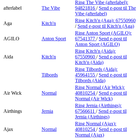
Ring The Vibe (afterlabel):
afterlabel
The Vibe
94821816
/
Send e-post
til The
Vibe (afterlabel)
Ring Kitch'n (Aga):
67550960
Aga
Kitch'n
/
Send e-post
til Kitch'n (Aga)
Ring Anton Sport (AGILO):
AGILO
Anton Sport
67541377
/
Send e-post
til
Anton Sport (AGILO)
Ring Kitch'n (Aida):
Aida
Kitch'n
67550960
/
Send e-post
til
Kitch'n (Aida)
Ring Tilbords (Aida):
Tilbords
45964155
/
Send e-post
til
Tilbords (Aida)
Ring Normal (Air Wick):
Air Wick
Normal
40810254
/
Send e-post
til
Normal (Air Wick)
Ring Jernia (Airthings):
Airthings
Jernia
67566611
/
Send e-post
til
Jernia (Airthings)
Ring Normal (Ajax):
Ajax
Normal
40810254
/
Send e-post
til
Normal (Ajax)