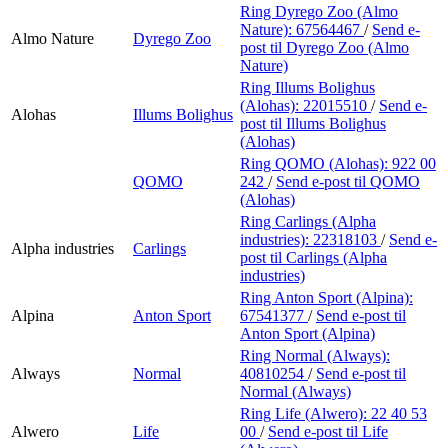
Ring Dyrego Zoo (Almo
Nature):
67564467
/
Send e-
Almo Nature
Dyrego Zoo
post
til Dyrego Zoo (Almo
Nature)
Ring Illums Bolighus
(Alohas):
22015510
/
Send e-
Alohas
Illums Bolighus
post
til Illums Bolighus
(Alohas)
Ring QOMO (Alohas):
922 00
QOMO
242
/
Send e-post
til QOMO
(Alohas)
Ring Carlings (Alpha
industries):
22318103
/
Send e-
Alpha industries
Carlings
post
til Carlings (Alpha
industries)
Ring Anton Sport (Alpina):
Alpina
Anton Sport
67541377
/
Send e-post
til
Anton Sport (Alpina)
Ring Normal (Always):
Always
Normal
40810254
/
Send e-post
til
Normal (Always)
Ring Life (Alwero):
22 40 53
Alwero
Life
00
/
Send e-post
til Life