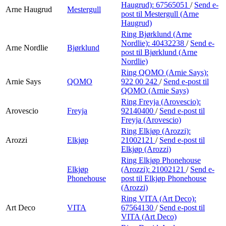
Haugrud):
67565051
/
Send e-
Arne Haugrud
Mestergull
post
til Mestergull (Arne
Haugrud)
Ring Bjørklund (Arne
Nordlie):
40432238
/
Send e-
Arne Nordlie
Bjørklund
post
til Bjørklund (Arne
Nordlie)
Ring QOMO (Arnie Says):
Arnie Says
QOMO
922 00 242
/
Send e-post
til
QOMO (Arnie Says)
Ring Freyja (Arovescio):
Arovescio
Freyja
92140400
/
Send e-post
til
Freyja (Arovescio)
Ring Elkjøp (Arozzi):
Arozzi
Elkjøp
21002121
/
Send e-post
til
Elkjøp (Arozzi)
Ring Elkjøp Phonehouse
Elkjøp
(Arozzi):
21002121
/
Send e-
Phonehouse
post
til Elkjøp Phonehouse
(Arozzi)
Ring VITA (Art Deco):
Art Deco
VITA
67564130
/
Send e-post
til
VITA (Art Deco)