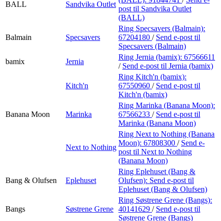
BALL
Sandvika Outlet
post
til Sandvika Outlet
(BALL)
Ring Specsavers (Balmain):
Balmain
Specsavers
67204180
/
Send e-post
til
Specsavers (Balmain)
Ring Jernia (bamix):
67566611
bamix
Jernia
/
Send e-post
til Jernia (bamix)
Ring Kitch'n (bamix):
Kitch'n
67550960
/
Send e-post
til
Kitch'n (bamix)
Ring Marinka (Banana Moon):
Banana Moon
Marinka
67566233
/
Send e-post
til
Marinka (Banana Moon)
Ring Next to Nothing (Banana
Moon):
67808300
/
Send e-
Next to Nothing
post
til Next to Nothing
(Banana Moon)
Ring Eplehuset (Bang &
Bang & Olufsen
Eplehuset
Olufsen):
Send e-post
til
Eplehuset (Bang & Olufsen)
Ring Søstrene Grene (Bangs):
Bangs
Søstrene Grene
40141629
/
Send e-post
til
Søstrene Grene (Bangs)