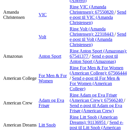
(Alwero)
Ring VIC (Amanda
Amanda
Christensen):
67550820
/
Send
VIC
Christensen
e-post
til VIC (Amanda
Christensen)
Ring Volt (Amanda
Christensen):
22318443
/
Send
Volt
e-post
til Volt (Amanda
Christensen)
Ring Anton Sport (Amazonas):
Amazonas
Anton Sport
67541377
/
Send e-post
til
Anton Sport (Amazonas)
Ring For Men & For Women
(American College):
67566444
For Men & For
American College
/
Send e-post
til For Men &
Women
For Women (American
College)
Ring Adam og Eva Frisør
Adam og Eva
(American Crew):
67566240
/
American Crew
Frisør
Send e-post
til Adam og Eva
Frisør (American Crew)
Ring Litt Snob (American
Dreams):
91136951
/
Send e-
American Dreams
Litt Snob
post
til Litt Snob (American