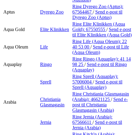
Ring Dyrego Zoo (Aptus):
Aptus
Dyrego Zoo
67564467
/
Send e-post
til
Dyrego Zoo (Aptus)
Ring Elite Klinikken (Aqua
Aqua Gold
Elite Klinikken
Gold):
67550555
/
Send e-post
til Elite Klinikken (Aqua Gold)
Ring Life (Aqua Oleum):
22
Aqua Oleum
Life
40 53 00
/
Send e-post
til Life
(Aqua Oleum)
Ring Ringo (Aquaplay):
41 14
Aquaplay
Ringo
98 25
/
Send e-post
til Ringo
(Aquaplay)
Ring Sprell (Aquaplay):
Sprell
57006004
/
Send e-post
til
Sprell (Aquaplay)
Ring Christiania Glasmagasin
Christiania
(Arabia):
46621125
/
Send e-
Arabia
Glasmagasin
post
til Christiania
Glasmagasin (Arabia)
Ring Jernia (Arabia):
Jernia
67566611
/
Send e-post
til
Jernia (Arabia)
Ring Kitch'n (Arabia):