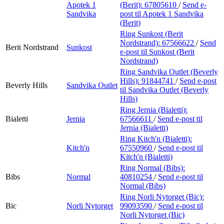
Apotek 1
(Berit):
67805610
/
Send e-
Sandvika
post
til Apotek 1 Sandvika
(Berit)
Ring Sunkost (Berit
Nordstrand):
67566622
/
Send
Berit Nordstrand
Sunkost
e-post
til Sunkost (Berit
Nordstrand)
Ring Sandvika Outlet (Beverly
Hills):
91844741
/
Send e-post
Beverly Hills
Sandvika Outlet
til Sandvika Outlet (Beverly
Hills)
Ring Jernia (Bialetti):
Bialetti
Jernia
67566611
/
Send e-post
til
Jernia (Bialetti)
Ring Kitch'n (Bialetti):
Kitch'n
67550960
/
Send e-post
til
Kitch'n (Bialetti)
Ring Normal (Bibs):
Bibs
Normal
40810254
/
Send e-post
til
Normal (Bibs)
Ring Norli Nytorget (Bic):
Bic
Norli Nytorget
99093590
/
Send e-post
til
Norli Nytorget (Bic)