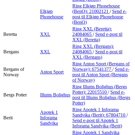
Ring Elkjøp Phonehouse
Elkjøp
(BenQ):
21002121
/
Send e-
Phonehouse
post
til Elkjøp Phonehouse
(BenQ)
Ring XXL (Beretta):
Beretta
XXL
24084065
/
Send e-post
til
XXL (Beretta)
Ring XXL (Bergans):
Bergans
XXL
24084065
/
Send e-post
til
XXL (Bergans)
Ring Anton Sport (Bergans of
Bergans of
Norway):
67541377
/
Send e-
Anton Sport
Norway
post
til Anton Sport (Bergans
of Norway)
Ring Illums Bolighus (Bergs
Potter):
22015510
/
Send e-
Bergs Potter
Illums Bolighus
post
til Illums Bolighus (Bergs
Potter)
Ring Apotek 1 Inforama
Apotek 1
Sandvika (Berit):
67804710
/
Berit
Inforama
Send e-post
til Apotek 1
Sandvika
Inforama Sandvika (Berit)
Ring Apotek 1 Sandvika