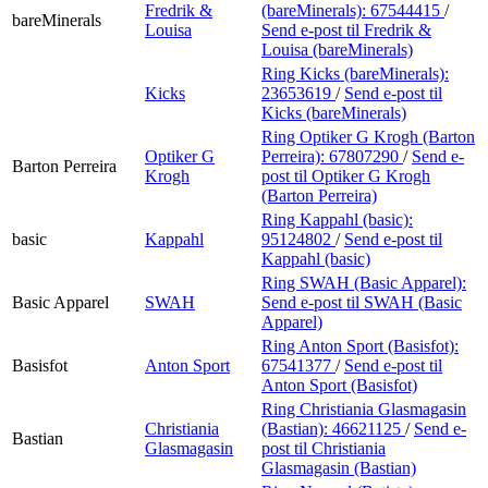
Fredrik &
(bareMinerals):
67544415
/
bareMinerals
Louisa
Send e-post
til Fredrik &
Louisa (bareMinerals)
Ring Kicks (bareMinerals):
Kicks
23653619
/
Send e-post
til
Kicks (bareMinerals)
Ring Optiker G Krogh (Barton
Optiker G
Perreira):
67807290
/
Send e-
Barton Perreira
Krogh
post
til Optiker G Krogh
(Barton Perreira)
Ring Kappahl (basic):
basic
Kappahl
95124802
/
Send e-post
til
Kappahl (basic)
Ring SWAH (Basic Apparel):
Basic Apparel
SWAH
Send e-post
til SWAH (Basic
Apparel)
Ring Anton Sport (Basisfot):
Basisfot
Anton Sport
67541377
/
Send e-post
til
Anton Sport (Basisfot)
Ring Christiania Glasmagasin
Christiania
(Bastian):
46621125
/
Send e-
Bastian
Glasmagasin
post
til Christiania
Glasmagasin (Bastian)