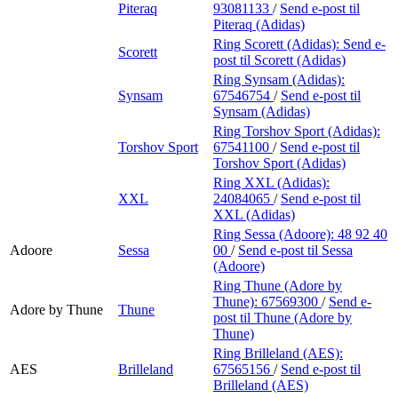
Piteraq
93081133
/
Send e-post
til
Piteraq (Adidas)
Ring Scorett (Adidas):
Send e-
Scorett
post
til Scorett (Adidas)
Ring Synsam (Adidas):
Synsam
67546754
/
Send e-post
til
Synsam (Adidas)
Ring Torshov Sport (Adidas):
Torshov Sport
67541100
/
Send e-post
til
Torshov Sport (Adidas)
Ring XXL (Adidas):
XXL
24084065
/
Send e-post
til
XXL (Adidas)
Ring Sessa (Adoore):
48 92 40
Adoore
Sessa
00
/
Send e-post
til Sessa
(Adoore)
Ring Thune (Adore by
Thune):
67569300
/
Send e-
Adore by Thune
Thune
post
til Thune (Adore by
Thune)
Ring Brilleland (AES):
AES
Brilleland
67565156
/
Send e-post
til
Brilleland (AES)