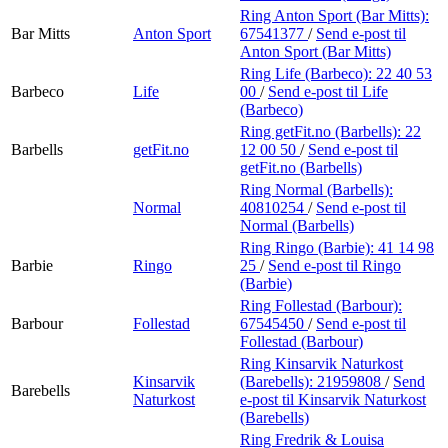
Ring Anton Sport (Bar Mitts):
Bar Mitts
Anton Sport
67541377
/
Send e-post
til
Anton Sport (Bar Mitts)
Ring Life (Barbeco):
22 40 53
Barbeco
Life
00
/
Send e-post
til Life
(Barbeco)
Ring getFit.no (Barbells):
22
Barbells
getFit.no
12 00 50
/
Send e-post
til
getFit.no (Barbells)
Ring Normal (Barbells):
Normal
40810254
/
Send e-post
til
Normal (Barbells)
Ring Ringo (Barbie):
41 14 98
Barbie
Ringo
25
/
Send e-post
til Ringo
(Barbie)
Ring Follestad (Barbour):
Barbour
Follestad
67545450
/
Send e-post
til
Follestad (Barbour)
Ring Kinsarvik Naturkost
Kinsarvik
(Barebells):
21959808
/
Send
Barebells
Naturkost
e-post
til Kinsarvik Naturkost
(Barebells)
Ring Fredrik & Louisa