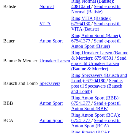
Ring Normal (Batiste):
Batiste
Normal
40810254
/
Send e-post
til
Normal (Batiste)
Ring VITA (Batiste):
VITA
67564130
/
Send e-post
til
VITA (Batiste)
Ring Anton Sport (Bauer):
Bauer
Anton Sport
67541377
/
Send e-post
til
Anton Sport (Bauer)
Ring Urmaker Larsen (Baume
& Mercier):
67540501
/
Send
Baume & Mercier
Urmaker Larsen
e-post
til Urmaker Larsen
(Baume & Mercier)
Ring Specsavers (Bausch and
Lomb):
67204180
/
Send e-
Bausch and Lomb
Specsavers
post
til Specsavers (Bausch
and Lomb)
Ring Anton Sport (BBB):
BBB
Anton Sport
67541377
/
Send e-post
til
Anton Sport (BBB)
Ring Anton Sport (BCA):
BCA
Anton Sport
67541377
/
Send e-post
til
Anton Sport (BCA)
Ring Piteraq (BCA):