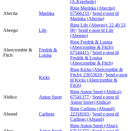
Min Shopping-app
(A.Kjærbede)
Ring Marinka (Abecita):
Abecita
Marinka
67566233
/
Send e-post
til
Marinka (Abecita)
Ring Life (Abeego):
22 40 53
Abeego
Life
00
/
Send e-post
til Life
(Abeego)
Ring Fredrik & Louisa
(Abercrombie & Fitch):
Abercrombie &
Fredrik &
67544415
/
Send e-post
til
Fitch
Louisa
Fredrik & Louisa
(Abercrombie & Fitch)
Ring Kicks (Abercrombie &
Fitch):
23653619
/
Send e-post
Kicks
til Kicks (Abercrombie &
Fitch)
Ring Anton Sport (Abilica):
Abilica
Anton Sport
67541377
/
Send e-post
til
Anton Sport (Abilica)
Ring Carlings (Abrand):
Abrand
Carlings
22318103
/
Send e-post
til
Carlings (Abrand)
Ring Anton Sport (Abus):
Abus
Anton Sport
67541377
/
Send e-post
til