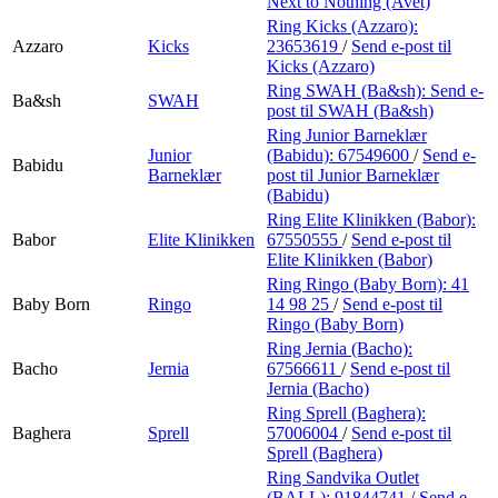
Next to Nothing (Avet)
Ring Kicks (Azzaro):
Azzaro
Kicks
23653619
/
Send e-post
til
Kicks (Azzaro)
Ring SWAH (Ba&sh):
Send e-
Ba&sh
SWAH
post
til SWAH (Ba&sh)
Ring Junior Barneklær
Junior
(Babidu):
67549600
/
Send e-
Babidu
Barneklær
post
til Junior Barneklær
(Babidu)
Ring Elite Klinikken (Babor):
Babor
Elite Klinikken
67550555
/
Send e-post
til
Elite Klinikken (Babor)
Ring Ringo (Baby Born):
41
Baby Born
Ringo
14 98 25
/
Send e-post
til
Ringo (Baby Born)
Ring Jernia (Bacho):
Bacho
Jernia
67566611
/
Send e-post
til
Jernia (Bacho)
Ring Sprell (Baghera):
Baghera
Sprell
57006004
/
Send e-post
til
Sprell (Baghera)
Ring Sandvika Outlet
(BALL):
91844741
/
Send e-