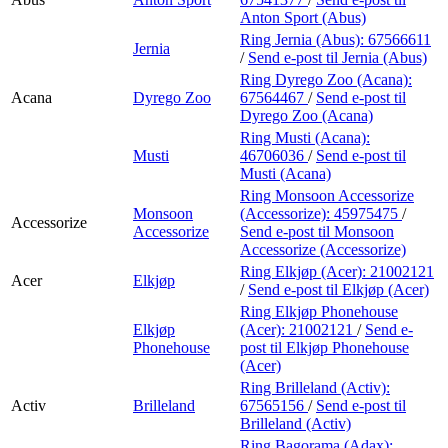
Anton Sport (Abus)
Ring Jernia (Abus):
67566611
Jernia
/
Send e-post
til Jernia (Abus)
Ring Dyrego Zoo (Acana):
Acana
Dyrego Zoo
67564467
/
Send e-post
til
Dyrego Zoo (Acana)
Ring Musti (Acana):
Musti
46706036
/
Send e-post
til
Musti (Acana)
Ring Monsoon Accessorize
Monsoon
(Accessorize):
45975475
/
Accessorize
Accessorize
Send e-post
til Monsoon
Accessorize (Accessorize)
Ring Elkjøp (Acer):
21002121
Acer
Elkjøp
/
Send e-post
til Elkjøp (Acer)
Ring Elkjøp Phonehouse
Elkjøp
(Acer):
21002121
/
Send e-
Phonehouse
post
til Elkjøp Phonehouse
(Acer)
Ring Brilleland (Activ):
Activ
Brilleland
67565156
/
Send e-post
til
Brilleland (Activ)
Ring Bagorama (Adax):