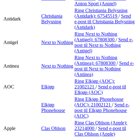
Anton Sport (Anniel)
Ring Christiania Belysning
Christiania
(Antidark):
67545519
/
Send
Antidark
Belysning
e-post
til Christiania Belysning
(Antidark)
Ring Next to Nothing
(Antigel):
67808300
/
Send e-
Antigel
Next to Nothing
post
til Next to Nothing
(Antigel)
Ring Next to Nothing
(Antinea):
67808300
/
Send e-
Antinea
Next to Nothing
post
til Next to Nothing
(Antinea)
Ring Elkjøp (AOC):
AOC
Elkjøp
21002121
/
Send e-post
til
Elkjøp (AOC)
Ring Elkjøp Phonehouse
Elkjøp
(AOC):
21002121
/
Send e-
Phonehouse
post
til Elkjøp Phonehouse
(AOC)
Ring Clas Ohlson (Apple):
Apple
Clas Ohlson
23214000
/
Send e-post
til
Clas Ohlson (Apple)