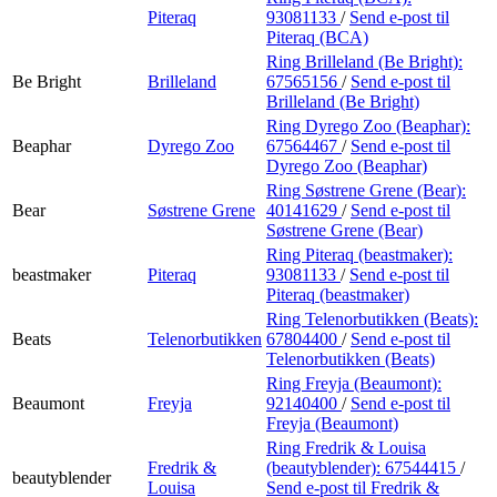
Piteraq
93081133
/
Send e-post
til
Piteraq (BCA)
Ring Brilleland (Be Bright):
Be Bright
Brilleland
67565156
/
Send e-post
til
Brilleland (Be Bright)
Ring Dyrego Zoo (Beaphar):
Beaphar
Dyrego Zoo
67564467
/
Send e-post
til
Dyrego Zoo (Beaphar)
Ring Søstrene Grene (Bear):
Bear
Søstrene Grene
40141629
/
Send e-post
til
Søstrene Grene (Bear)
Ring Piteraq (beastmaker):
beastmaker
Piteraq
93081133
/
Send e-post
til
Piteraq (beastmaker)
Ring Telenorbutikken (Beats):
Beats
Telenorbutikken
67804400
/
Send e-post
til
Telenorbutikken (Beats)
Ring Freyja (Beaumont):
Beaumont
Freyja
92140400
/
Send e-post
til
Freyja (Beaumont)
Ring Fredrik & Louisa
Fredrik &
(beautyblender):
67544415
/
beautyblender
Louisa
Send e-post
til Fredrik &