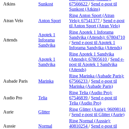
Atkins
Sunkost
67566622
/
Send e-post
til
Sunkost (Atkins)
Ring Anton Sport (Atran
Atran Velo
Anton Sport
Velo):
67541377
/
Send e-post
til Anton Sport (Atran Velo)
Ring Apotek 1 Inforama
Apotek 1
Sandvika (Attends):
67804710
Attends
Inforama
/
Send e-post
til Apotek 1
Sandvika
Inforama Sandvika (Attends)
Ring Apotek 1 Sandvika
Apotek 1
(Attends):
67805610
/
Send e-
Sandvika
post
til Apotek 1 Sandvika
(Attends)
Ring Marinka (Aubade Paris):
Aubade Paris
Marinka
67566233
/
Send e-post
til
Marinka (Aubade Paris)
Ring Telia (Audio Pro):
Audio Pro
Telia
67546839
/
Send e-post
til
Telia (Audio Pro)
Ring Glitter (Aurie):
96098141
Aurie
Glitter
/
Send e-post
til Glitter (Aurie)
Ring Normal (Aussie):
Aussie
Normal
40810254
/
Send e-post
til