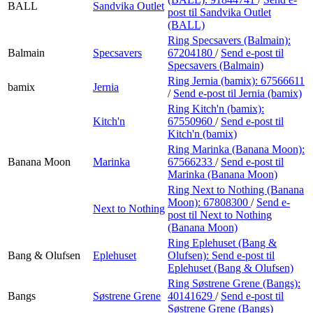
BALL
Sandvika Outlet
post
til Sandvika Outlet
(BALL)
Ring Specsavers (Balmain):
Balmain
Specsavers
67204180
/
Send e-post
til
Specsavers (Balmain)
Ring Jernia (bamix):
67566611
bamix
Jernia
/
Send e-post
til Jernia (bamix)
Ring Kitch'n (bamix):
Kitch'n
67550960
/
Send e-post
til
Kitch'n (bamix)
Ring Marinka (Banana Moon):
Banana Moon
Marinka
67566233
/
Send e-post
til
Marinka (Banana Moon)
Ring Next to Nothing (Banana
Moon):
67808300
/
Send e-
Next to Nothing
post
til Next to Nothing
(Banana Moon)
Ring Eplehuset (Bang &
Bang & Olufsen
Eplehuset
Olufsen):
Send e-post
til
Eplehuset (Bang & Olufsen)
Ring Søstrene Grene (Bangs):
Bangs
Søstrene Grene
40141629
/
Send e-post
til
Søstrene Grene (Bangs)