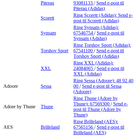
Piteraq
93081133
/
Send e-post
til
Piteraq (Adidas)
Ring Scorett (Adidas):
Send e-
Scorett
post
til Scorett (Adidas)
Ring Synsam (Adidas):
Synsam
67546754
/
Send e-post
til
Synsam (Adidas)
Ring Torshov Sport (Adidas):
Torshov Sport
67541100
/
Send e-post
til
Torshov Sport (Adidas)
Ring XXL (Adidas):
XXL
24084065
/
Send e-post
til
XXL (Adidas)
Ring Sessa (Adoore):
48 92 40
Adoore
Sessa
00
/
Send e-post
til Sessa
(Adoore)
Ring Thune (Adore by
Thune):
67569300
/
Send e-
Adore by Thune
Thune
post
til Thune (Adore by
Thune)
Ring Brilleland (AES):
AES
Brilleland
67565156
/
Send e-post
til
Brilleland (AES)