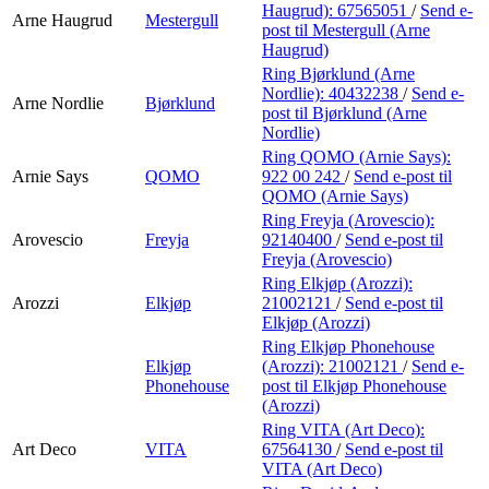
Haugrud):
67565051
/
Send e-
Arne Haugrud
Mestergull
post
til Mestergull (Arne
Haugrud)
Ring Bjørklund (Arne
Nordlie):
40432238
/
Send e-
Arne Nordlie
Bjørklund
post
til Bjørklund (Arne
Nordlie)
Ring QOMO (Arnie Says):
Arnie Says
QOMO
922 00 242
/
Send e-post
til
QOMO (Arnie Says)
Ring Freyja (Arovescio):
Arovescio
Freyja
92140400
/
Send e-post
til
Freyja (Arovescio)
Ring Elkjøp (Arozzi):
Arozzi
Elkjøp
21002121
/
Send e-post
til
Elkjøp (Arozzi)
Ring Elkjøp Phonehouse
Elkjøp
(Arozzi):
21002121
/
Send e-
Phonehouse
post
til Elkjøp Phonehouse
(Arozzi)
Ring VITA (Art Deco):
Art Deco
VITA
67564130
/
Send e-post
til
VITA (Art Deco)