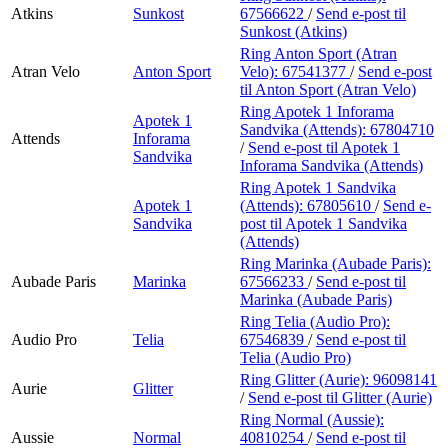
Atkins
Sunkost
67566622
/
Send e-post
til
Sunkost (Atkins)
Ring Anton Sport (Atran
Atran Velo
Anton Sport
Velo):
67541377
/
Send e-post
til Anton Sport (Atran Velo)
Ring Apotek 1 Inforama
Apotek 1
Sandvika (Attends):
67804710
Attends
Inforama
/
Send e-post
til Apotek 1
Sandvika
Inforama Sandvika (Attends)
Ring Apotek 1 Sandvika
Apotek 1
(Attends):
67805610
/
Send e-
Sandvika
post
til Apotek 1 Sandvika
(Attends)
Ring Marinka (Aubade Paris):
Aubade Paris
Marinka
67566233
/
Send e-post
til
Marinka (Aubade Paris)
Ring Telia (Audio Pro):
Audio Pro
Telia
67546839
/
Send e-post
til
Telia (Audio Pro)
Ring Glitter (Aurie):
96098141
Aurie
Glitter
/
Send e-post
til Glitter (Aurie)
Ring Normal (Aussie):
Aussie
Normal
40810254
/
Send e-post
til