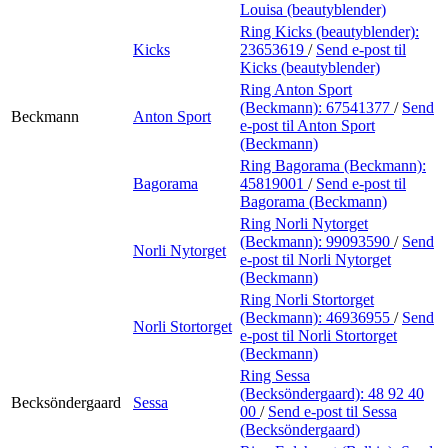
Louisa (beautyblender)
Ring Kicks (beautyblender):
Kicks
23653619
/
Send e-post
til
Kicks (beautyblender)
Ring Anton Sport
(Beckmann):
67541377
/
Send
Beckmann
Anton Sport
e-post
til Anton Sport
(Beckmann)
Ring Bagorama (Beckmann):
Bagorama
45819001
/
Send e-post
til
Bagorama (Beckmann)
Ring Norli Nytorget
(Beckmann):
99093590
/
Send
Norli Nytorget
e-post
til Norli Nytorget
(Beckmann)
Ring Norli Stortorget
(Beckmann):
46936955
/
Send
Norli Stortorget
e-post
til Norli Stortorget
(Beckmann)
Ring Sessa
(Becksöndergaard):
48 92 40
Becksöndergaard
Sessa
00
/
Send e-post
til Sessa
(Becksöndergaard)