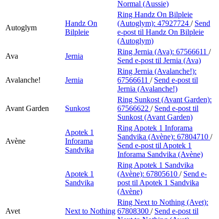
Normal (Aussie)
Ring Handz On Bilpleie
Handz On
(Autoglym):
47927724
/
Send
Autoglym
Bilpleie
e-post
til Handz On Bilpleie
(Autoglym)
Ring Jernia (Ava):
67566611
/
Ava
Jernia
Send e-post
til Jernia (Ava)
Ring Jernia (Avalanche!):
Avalanche!
Jernia
67566611
/
Send e-post
til
Jernia (Avalanche!)
Ring Sunkost (Avant Garden):
Avant Garden
Sunkost
67566622
/
Send e-post
til
Sunkost (Avant Garden)
Ring Apotek 1 Inforama
Apotek 1
Sandvika (Avène):
67804710
/
Avène
Inforama
Send e-post
til Apotek 1
Sandvika
Inforama Sandvika (Avène)
Ring Apotek 1 Sandvika
Apotek 1
(Avène):
67805610
/
Send e-
Sandvika
post
til Apotek 1 Sandvika
(Avène)
Ring Next to Nothing (Avet):
Avet
Next to Nothing
67808300
/
Send e-post
til