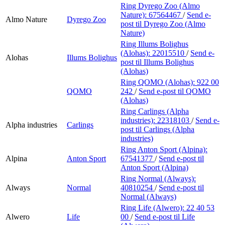
Ring Dyrego Zoo (Almo
Nature):
67564467
/
Send e-
Almo Nature
Dyrego Zoo
post
til Dyrego Zoo (Almo
Nature)
Ring Illums Bolighus
(Alohas):
22015510
/
Send e-
Alohas
Illums Bolighus
post
til Illums Bolighus
(Alohas)
Ring QOMO (Alohas):
922 00
QOMO
242
/
Send e-post
til QOMO
(Alohas)
Ring Carlings (Alpha
industries):
22318103
/
Send e-
Alpha industries
Carlings
post
til Carlings (Alpha
industries)
Ring Anton Sport (Alpina):
Alpina
Anton Sport
67541377
/
Send e-post
til
Anton Sport (Alpina)
Ring Normal (Always):
Always
Normal
40810254
/
Send e-post
til
Normal (Always)
Ring Life (Alwero):
22 40 53
Alwero
Life
00
/
Send e-post
til Life