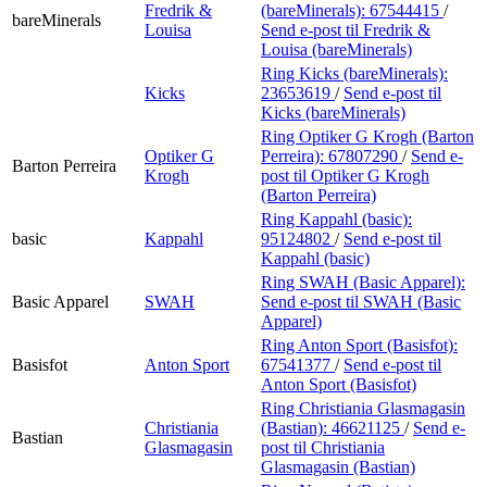
Fredrik &
(bareMinerals):
67544415
/
bareMinerals
Louisa
Send e-post
til Fredrik &
Louisa (bareMinerals)
Ring Kicks (bareMinerals):
Kicks
23653619
/
Send e-post
til
Kicks (bareMinerals)
Ring Optiker G Krogh (Barton
Optiker G
Perreira):
67807290
/
Send e-
Barton Perreira
Krogh
post
til Optiker G Krogh
(Barton Perreira)
Ring Kappahl (basic):
basic
Kappahl
95124802
/
Send e-post
til
Kappahl (basic)
Ring SWAH (Basic Apparel):
Basic Apparel
SWAH
Send e-post
til SWAH (Basic
Apparel)
Ring Anton Sport (Basisfot):
Basisfot
Anton Sport
67541377
/
Send e-post
til
Anton Sport (Basisfot)
Ring Christiania Glasmagasin
Christiania
(Bastian):
46621125
/
Send e-
Bastian
Glasmagasin
post
til Christiania
Glasmagasin (Bastian)