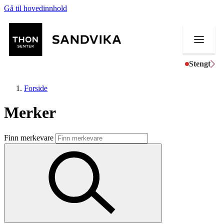
Gå til hovedinnhold
Stengt
Forside
Merker
Butikker
Finn merkevare
Mat og drikke
Helse
Aktiviteter
Tilbud