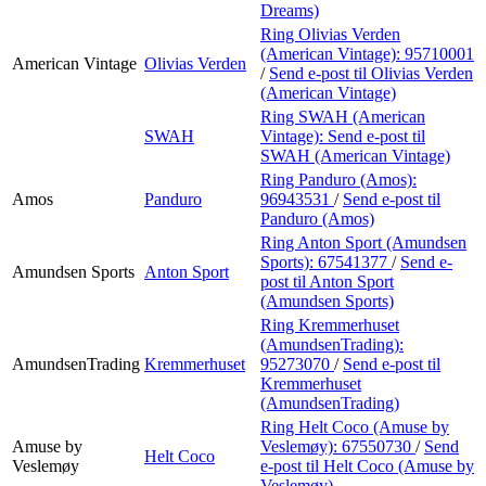
Dreams)
Ring Olivias Verden
(American Vintage):
95710001
American Vintage
Olivias Verden
/
Send e-post
til Olivias Verden
(American Vintage)
Ring SWAH (American
SWAH
Vintage):
Send e-post
til
SWAH (American Vintage)
Ring Panduro (Amos):
Amos
Panduro
96943531
/
Send e-post
til
Panduro (Amos)
Ring Anton Sport (Amundsen
Sports):
67541377
/
Send e-
Amundsen Sports
Anton Sport
post
til Anton Sport
(Amundsen Sports)
Ring Kremmerhuset
(AmundsenTrading):
AmundsenTrading
Kremmerhuset
95273070
/
Send e-post
til
Kremmerhuset
(AmundsenTrading)
Ring Helt Coco (Amuse by
Amuse by
Veslemøy):
67550730
/
Send
Helt Coco
Veslemøy
e-post
til Helt Coco (Amuse by
Veslemøy)