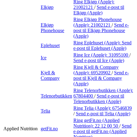
Ring Elkjøp (Apple):
Elkjøp
21002121
/
Send e-post
til
Elkjøp (Apple)
Ring Elkjøp Phonehouse
Elkjøp
(Apple):
21002121
/
Send e-
Phonehouse
post
til Elkjøp Phonehouse
(Apple)
Ring Eplehuset (Apple):
Send
Eplehuset
e-post
til Eplehuset (Apple)
Ring Ice (Apple):
31095100
/
Ice
Send e-post
til Ice (Apple)
Ring Kjell & Company
Kjell &
(Apple):
69520902
/
Send e-
Company
post
til Kjell & Company
(Apple)
Ring Telenorbutikken (Apple):
Telenorbutikken
67804400
/
Send e-post
til
Telenorbutikken (Apple)
Ring Telia (Apple):
67546839
Telia
/
Send e-post
til Telia (Apple)
Ring getFit.no (Applied
Nutrition):
22 12 00 50
/
Send
Applied Nutrition
getFit.no
e-post
til getFit.no (Applied
Nutrition)