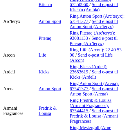
Kitch'n
67550960
/
Send e-post
til
Kitch'n (Arabia)
Ring Anton Sport (Arc'teryx):
Arc'teryx
Anton Sport
67541377
/
Send e-post
til
Anton Sport (Arc'teryx)
Ring Piteraq (Arc'teryx):
Piteraq
93081133
/
Send e-post
til
Piteraq (Arc'teryx)
Ring Life (Arcon):
22 40 53
Arcon
Life
00
/
Send e-post
til Life
(Arcon)
Ring Kicks (Ardell):
Ardell
Kicks
23653619
/
Send e-post
til
Kicks (Ardell)
Ring Anton Sport (Arena):
Arena
Anton Sport
67541377
/
Send e-post
til
Anton Sport (Arena)
Ring Fredrik & Louisa
(Armani Fragrances):
Armani
Fredrik &
67544415
/
Send e-post
til
Fragrances
Louisa
Fredrik & Louisa (Armani
Fragrances)
Ring Mestergull (Arne