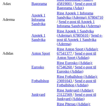
Adax
Bagorama
45819001
/
Send e-post
til
Bagorama (Adax)
Ring Apotek 1 Inforama
Apotek 1
Sandvika (Aderma):
67804710
Aderma
Inforama
/
Send e-post
til Apotek 1
Sandvika
Inforama Sandvika (Aderma)
Ring Apotek 1 Sandvika
Apotek 1
(Aderma):
67805610
/
Send e-
Sandvika
post
til Apotek 1 Sandvika
(Aderma)
Ring Anton Sport (Adidas):
Adidas
Anton Sport
67541377
/
Send e-post
til
Anton Sport (Adidas)
Ring Eurosko (Adidas):
Eurosko
67546260
/
Send e-post
til
Eurosko (Adidas)
Ring Fotballshop (Adidas):
Fotballshop
23691043
/
Send e-post
til
Fotballshop (Adidas)
Ring Junkyard (Adidas):
Junkyard
23122569
/
Send e-post
til
Junkyard (Adidas)
Ring Piteraq (Adidas):