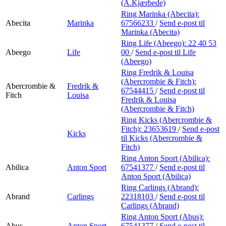
Min Shopping-app
(A.Kjærbede)
Ring Marinka (Abecita):
Abecita
Marinka
67566233
/
Send e-post
til
Marinka (Abecita)
Ring Life (Abeego):
22 40 53
Abeego
Life
00
/
Send e-post
til Life
(Abeego)
Ring Fredrik & Louisa
(Abercrombie & Fitch):
Abercrombie &
Fredrik &
67544415
/
Send e-post
til
Fitch
Louisa
Fredrik & Louisa
(Abercrombie & Fitch)
Ring Kicks (Abercrombie &
Fitch):
23653619
/
Send e-post
Kicks
til Kicks (Abercrombie &
Fitch)
Ring Anton Sport (Abilica):
Abilica
Anton Sport
67541377
/
Send e-post
til
Anton Sport (Abilica)
Ring Carlings (Abrand):
Abrand
Carlings
22318103
/
Send e-post
til
Carlings (Abrand)
Ring Anton Sport (Abus):
Abus
Anton Sport
67541377
/
Send e-post
til