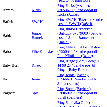
Next to Nothing (Avet)
Ring Kicks (Azzaro):
Azzaro
Kicks
23653619
/
Send e-post
til
Kicks (Azzaro)
Ring SWAH (Ba&sh):
Send e-
Ba&sh
SWAH
post
til SWAH (Ba&sh)
Ring Junior Barneklær
Junior
(Babidu):
67549600
/
Send e-
Babidu
Barneklær
post
til Junior Barneklær
(Babidu)
Ring Elite Klinikken (Babor):
Babor
Elite Klinikken
67550555
/
Send e-post
til
Elite Klinikken (Babor)
Ring Ringo (Baby Born):
41
Baby Born
Ringo
14 98 25
/
Send e-post
til
Ringo (Baby Born)
Ring Jernia (Bacho):
Bacho
Jernia
67566611
/
Send e-post
til
Jernia (Bacho)
Ring Sprell (Baghera):
Baghera
Sprell
57006004
/
Send e-post
til
Sprell (Baghera)
Ring Sandvika Outlet
(BALL):
91844741
/
Send e-