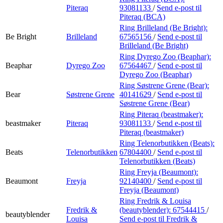
Piteraq
93081133
/
Send e-post
til
Piteraq (BCA)
Ring Brilleland (Be Bright):
Be Bright
Brilleland
67565156
/
Send e-post
til
Brilleland (Be Bright)
Ring Dyrego Zoo (Beaphar):
Beaphar
Dyrego Zoo
67564467
/
Send e-post
til
Dyrego Zoo (Beaphar)
Ring Søstrene Grene (Bear):
Bear
Søstrene Grene
40141629
/
Send e-post
til
Søstrene Grene (Bear)
Ring Piteraq (beastmaker):
beastmaker
Piteraq
93081133
/
Send e-post
til
Piteraq (beastmaker)
Ring Telenorbutikken (Beats):
Beats
Telenorbutikken
67804400
/
Send e-post
til
Telenorbutikken (Beats)
Ring Freyja (Beaumont):
Beaumont
Freyja
92140400
/
Send e-post
til
Freyja (Beaumont)
Ring Fredrik & Louisa
Fredrik &
(beautyblender):
67544415
/
beautyblender
Louisa
Send e-post
til Fredrik &