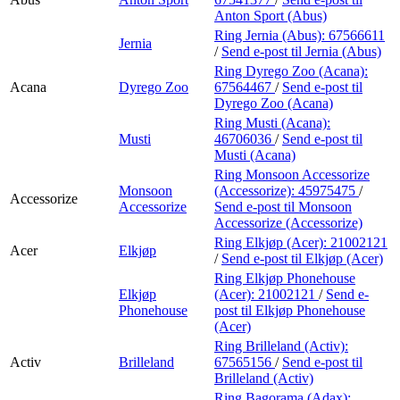
Anton Sport (Abus)
Ring Jernia (Abus):
67566611
Jernia
/
Send e-post
til Jernia (Abus)
Ring Dyrego Zoo (Acana):
Acana
Dyrego Zoo
67564467
/
Send e-post
til
Dyrego Zoo (Acana)
Ring Musti (Acana):
Musti
46706036
/
Send e-post
til
Musti (Acana)
Ring Monsoon Accessorize
Monsoon
(Accessorize):
45975475
/
Accessorize
Accessorize
Send e-post
til Monsoon
Accessorize (Accessorize)
Ring Elkjøp (Acer):
21002121
Acer
Elkjøp
/
Send e-post
til Elkjøp (Acer)
Ring Elkjøp Phonehouse
Elkjøp
(Acer):
21002121
/
Send e-
Phonehouse
post
til Elkjøp Phonehouse
(Acer)
Ring Brilleland (Activ):
Activ
Brilleland
67565156
/
Send e-post
til
Brilleland (Activ)
Ring Bagorama (Adax):