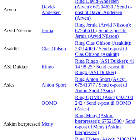
Ring David-Andersen
David-
(Arven):
67204630
/
Send e-
Arven
Andersen
post
til David-Andersen
(Arven)
Ring Jernia (Arvid Nilsson):
Arvid Nilsson
Jernia
67566611
/
Send e-post
til
Jernia (Arvid Nilsson)
Ring Clas Ohlson (Asaklitt):
Asaklitt
Clas Ohlson
23214000
/
Send e-post
til
Clas Ohlson (Asaklitt)
Ring Ringo (ASI Dukker):
41
ASI Dukker
Ringo
14 98 25
/
Send e-post
til
Ringo (ASI Dukker)
Ring Anton Sport (Asics):
Asics
Anton Sport
67541377
/
Send e-post
til
Anton Sport (Asics)
Ring QOMO (Asics):
922 00
QOMO
242
/
Send e-post
til QOMO
(Asics)
Ring Meny (Askim
bærpresseri):
67521500
/
Send
Askim bærpresseri
Meny
e-post
til Meny (Askim
bærpresseri)
Ring Elkjøp (Asko):
21002121