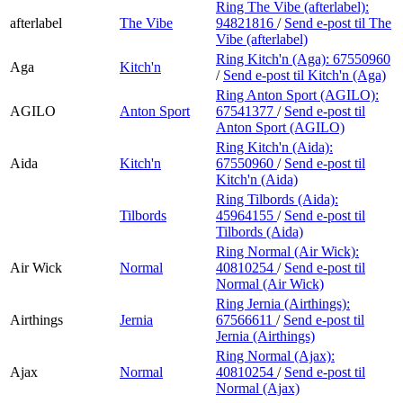
Ring The Vibe (afterlabel):
afterlabel
The Vibe
94821816
/
Send e-post
til The
Vibe (afterlabel)
Ring Kitch'n (Aga):
67550960
Aga
Kitch'n
/
Send e-post
til Kitch'n (Aga)
Ring Anton Sport (AGILO):
AGILO
Anton Sport
67541377
/
Send e-post
til
Anton Sport (AGILO)
Ring Kitch'n (Aida):
Aida
Kitch'n
67550960
/
Send e-post
til
Kitch'n (Aida)
Ring Tilbords (Aida):
Tilbords
45964155
/
Send e-post
til
Tilbords (Aida)
Ring Normal (Air Wick):
Air Wick
Normal
40810254
/
Send e-post
til
Normal (Air Wick)
Ring Jernia (Airthings):
Airthings
Jernia
67566611
/
Send e-post
til
Jernia (Airthings)
Ring Normal (Ajax):
Ajax
Normal
40810254
/
Send e-post
til
Normal (Ajax)