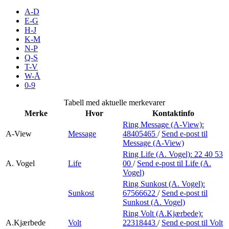
Merker
A-D
E-G
H-J
Inspirasjon
K-M
N-P
Q-S
T-V
Søk
W-Å
0-9
Tabell med aktuelle merkevarer
Merke
Hvor
Kontaktinfo
Åpningstider
Ring Message (A-View):
A-View
Message
48405465
/
Send e-post
til
Praktisk informasjon
Message (A-View)
Ring Life (A. Vogel):
22 40 53
Ledige stillinger
A. Vogel
Life
00
/
Send e-post
til Life (A.
Vogel)
Magasin
Ring Sunkost (A. Vogel):
Sunkost
67566622
/
Send e-post
til
Gavekort
Sunkost (A. Vogel)
Finn frem
Ring Volt (A.Kjærbede):
A.Kjærbede
Volt
22318443
/
Send e-post
til Volt