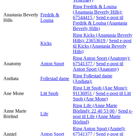
Ring Fredrik & Louisa
(Anastasia Beverly Hills):
Anastasia Beverly
Fredrik &
67544415
/
Send e-post
til
Hills
Louisa
Fredrik & Louisa (Anastasia
Beverly Hills)
Ring Kicks (Anastasia Beverly
Hills):
23653619
/
Send e-post
Kicks
til Kicks (Anastasia Beverly
Hills)
Ring Anton Sport (Anatomy):
Anatomy
Anton Sport
67541377
/
Send e-post
til
Anton Sport (Anatomy)
Ring Follestad dame
Andiata
Follestad dame
(Andiata):
Ring Litt Snob (Ane Mone):
Ane Mone
Litt Snob
91136951
/
Send e-post
til Litt
Snob (Ane Mone)
Ring Life (Anne Marie
Anne Marie
Börlind):
22 40 53 00
/
Send e-
Life
Börlind
post
til Life (Anne Marie
Börlind)
Ring Anton Sport (Anniel):
Anniel
Anton Sport
67541377
/
Send e-post
til