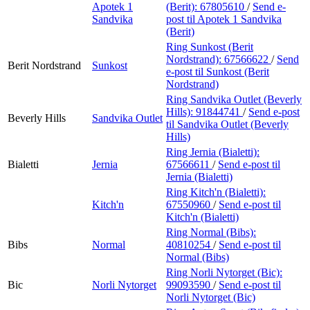
Apotek 1
(Berit):
67805610
/
Send e-
Sandvika
post
til Apotek 1 Sandvika
(Berit)
Ring Sunkost (Berit
Nordstrand):
67566622
/
Send
Berit Nordstrand
Sunkost
e-post
til Sunkost (Berit
Nordstrand)
Ring Sandvika Outlet (Beverly
Hills):
91844741
/
Send e-post
Beverly Hills
Sandvika Outlet
til Sandvika Outlet (Beverly
Hills)
Ring Jernia (Bialetti):
Bialetti
Jernia
67566611
/
Send e-post
til
Jernia (Bialetti)
Ring Kitch'n (Bialetti):
Kitch'n
67550960
/
Send e-post
til
Kitch'n (Bialetti)
Ring Normal (Bibs):
Bibs
Normal
40810254
/
Send e-post
til
Normal (Bibs)
Ring Norli Nytorget (Bic):
Bic
Norli Nytorget
99093590
/
Send e-post
til
Norli Nytorget (Bic)