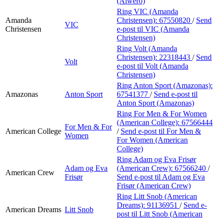
(Alwero)
Ring VIC (Amanda
Amanda
Christensen):
67550820
/
Send
VIC
Christensen
e-post
til VIC (Amanda
Christensen)
Ring Volt (Amanda
Christensen):
22318443
/
Send
Volt
e-post
til Volt (Amanda
Christensen)
Ring Anton Sport (Amazonas):
Amazonas
Anton Sport
67541377
/
Send e-post
til
Anton Sport (Amazonas)
Ring For Men & For Women
(American College):
67566444
For Men & For
American College
/
Send e-post
til For Men &
Women
For Women (American
College)
Ring Adam og Eva Frisør
Adam og Eva
(American Crew):
67566240
/
American Crew
Frisør
Send e-post
til Adam og Eva
Frisør (American Crew)
Ring Litt Snob (American
Dreams):
91136951
/
Send e-
American Dreams
Litt Snob
post
til Litt Snob (American