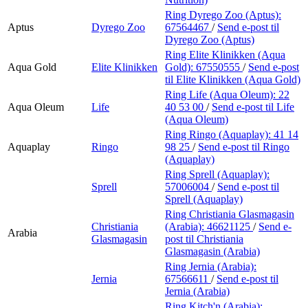
Ring Dyrego Zoo (Aptus):
Aptus
Dyrego Zoo
67564467
/
Send e-post
til
Dyrego Zoo (Aptus)
Ring Elite Klinikken (Aqua
Aqua Gold
Elite Klinikken
Gold):
67550555
/
Send e-post
til Elite Klinikken (Aqua Gold)
Ring Life (Aqua Oleum):
22
Aqua Oleum
Life
40 53 00
/
Send e-post
til Life
(Aqua Oleum)
Ring Ringo (Aquaplay):
41 14
Aquaplay
Ringo
98 25
/
Send e-post
til Ringo
(Aquaplay)
Ring Sprell (Aquaplay):
Sprell
57006004
/
Send e-post
til
Sprell (Aquaplay)
Ring Christiania Glasmagasin
Christiania
(Arabia):
46621125
/
Send e-
Arabia
Glasmagasin
post
til Christiania
Glasmagasin (Arabia)
Ring Jernia (Arabia):
Jernia
67566611
/
Send e-post
til
Jernia (Arabia)
Ring Kitch'n (Arabia):