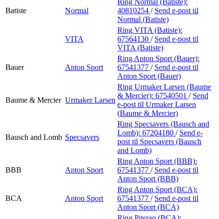
Ring Normal (Batiste):
Batiste
Normal
40810254
/
Send e-post
til
Normal (Batiste)
Ring VITA (Batiste):
VITA
67564130
/
Send e-post
til
VITA (Batiste)
Ring Anton Sport (Bauer):
Bauer
Anton Sport
67541377
/
Send e-post
til
Anton Sport (Bauer)
Ring Urmaker Larsen (Baume
& Mercier):
67540501
/
Send
Baume & Mercier
Urmaker Larsen
e-post
til Urmaker Larsen
(Baume & Mercier)
Ring Specsavers (Bausch and
Lomb):
67204180
/
Send e-
Bausch and Lomb
Specsavers
post
til Specsavers (Bausch
and Lomb)
Ring Anton Sport (BBB):
BBB
Anton Sport
67541377
/
Send e-post
til
Anton Sport (BBB)
Ring Anton Sport (BCA):
BCA
Anton Sport
67541377
/
Send e-post
til
Anton Sport (BCA)
Ring Piteraq (BCA):