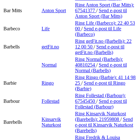
Ring Anton Sport (Bar Mitts):
Bar Mitts
Anton Sport
67541377
/
Send e-post
til
Anton Sport (Bar Mitts)
Ring Life (Barbeco):
22 40 53
Barbeco
Life
00
/
Send e-post
til Life
(Barbeco)
Ring getFit.no (Barbells):
22
Barbells
getFit.no
12 00 50
/
Send e-post
til
getFit.no (Barbells)
Ring Normal (Barbells):
Normal
40810254
/
Send e-post
til
Normal (Barbells)
Ring Ringo (Barbie):
41 14 98
Barbie
Ringo
25
/
Send e-post
til Ringo
(Barbie)
Ring Follestad (Barbour):
Barbour
Follestad
67545450
/
Send e-post
til
Follestad (Barbour)
Ring Kinsarvik Naturkost
Kinsarvik
(Barebells):
21959808
/
Send
Barebells
Naturkost
e-post
til Kinsarvik Naturkost
(Barebells)
Ring Fredrik & Louisa