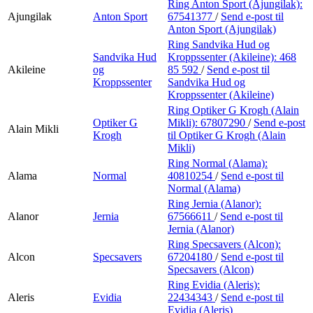
Ring Anton Sport (Ajungilak):
Ajungilak
Anton Sport
67541377
/
Send e-post
til
Anton Sport (Ajungilak)
Ring Sandvika Hud og
Sandvika Hud
Kroppssenter (Akileine):
468
Akileine
og
85 592
/
Send e-post
til
Kroppssenter
Sandvika Hud og
Kroppssenter (Akileine)
Ring Optiker G Krogh (Alain
Optiker G
Mikli):
67807290
/
Send e-post
Alain Mikli
Krogh
til Optiker G Krogh (Alain
Mikli)
Ring Normal (Alama):
Alama
Normal
40810254
/
Send e-post
til
Normal (Alama)
Ring Jernia (Alanor):
Alanor
Jernia
67566611
/
Send e-post
til
Jernia (Alanor)
Ring Specsavers (Alcon):
Alcon
Specsavers
67204180
/
Send e-post
til
Specsavers (Alcon)
Ring Evidia (Aleris):
Aleris
Evidia
22434343
/
Send e-post
til
Evidia (Aleris)