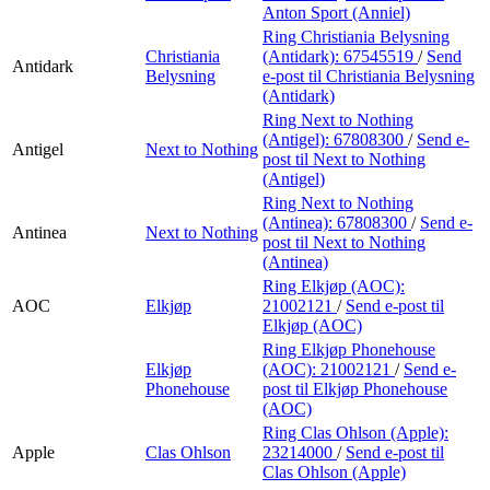
Anton Sport (Anniel)
Ring Christiania Belysning
Christiania
(Antidark):
67545519
/
Send
Antidark
Belysning
e-post
til Christiania Belysning
(Antidark)
Ring Next to Nothing
(Antigel):
67808300
/
Send e-
Antigel
Next to Nothing
post
til Next to Nothing
(Antigel)
Ring Next to Nothing
(Antinea):
67808300
/
Send e-
Antinea
Next to Nothing
post
til Next to Nothing
(Antinea)
Ring Elkjøp (AOC):
AOC
Elkjøp
21002121
/
Send e-post
til
Elkjøp (AOC)
Ring Elkjøp Phonehouse
Elkjøp
(AOC):
21002121
/
Send e-
Phonehouse
post
til Elkjøp Phonehouse
(AOC)
Ring Clas Ohlson (Apple):
Apple
Clas Ohlson
23214000
/
Send e-post
til
Clas Ohlson (Apple)