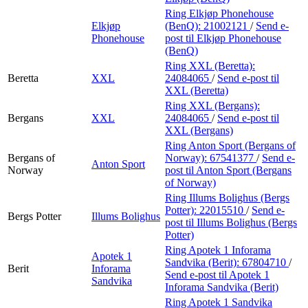
Ring Elkjøp Phonehouse
Elkjøp
(BenQ):
21002121
/
Send e-
Phonehouse
post
til Elkjøp Phonehouse
(BenQ)
Ring XXL (Beretta):
Beretta
XXL
24084065
/
Send e-post
til
XXL (Beretta)
Ring XXL (Bergans):
Bergans
XXL
24084065
/
Send e-post
til
XXL (Bergans)
Ring Anton Sport (Bergans of
Bergans of
Norway):
67541377
/
Send e-
Anton Sport
Norway
post
til Anton Sport (Bergans
of Norway)
Ring Illums Bolighus (Bergs
Potter):
22015510
/
Send e-
Bergs Potter
Illums Bolighus
post
til Illums Bolighus (Bergs
Potter)
Ring Apotek 1 Inforama
Apotek 1
Sandvika (Berit):
67804710
/
Berit
Inforama
Send e-post
til Apotek 1
Sandvika
Inforama Sandvika (Berit)
Ring Apotek 1 Sandvika