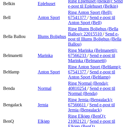
Ring Eplehuset (Belkin):
Send
Belkin
Eplehuset
e-post
til Eplehuset (Belkin)
Ring Anton Sport (Bell):
Bell
Anton Sport
67541377
/
Send e-post
til
Anton Sport (Bell)
Ring Illums Bolighus (Bella
Ballou):
22015510
/
Send e-
Bella Ballou
Illums Bolighus
post
til Illums Bolighus (Bella
Ballou)
Ring Marinka (Belmanetti):
Belmanetti
Marinka
67566233
/
Send e-post
til
Marinka (Belmanetti)
Ring Anton Sport (Beltlamp):
Beltlamp
Anton Sport
67541377
/
Send e-post
til
Anton Sport (Beltlamp)
Ring Normal (Benda):
Benda
Normal
40810254
/
Send e-post
til
Normal (Benda)
Ring Jernia (Bengalack):
Bengalack
Jernia
67566611
/
Send e-post
til
Jernia (Bengalack)
Ring Elkjøp (BenQ):
BenQ
Elkjøp
21002121
/
Send e-post
til
Elkjøp (BenQ)