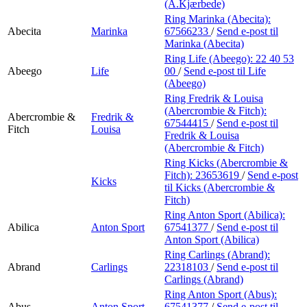
Min Shopping-app
(A.Kjærbede)
Ring Marinka (Abecita):
Abecita
Marinka
67566233
/
Send e-post
til
Marinka (Abecita)
Ring Life (Abeego):
22 40 53
Abeego
Life
00
/
Send e-post
til Life
(Abeego)
Ring Fredrik & Louisa
(Abercrombie & Fitch):
Abercrombie &
Fredrik &
67544415
/
Send e-post
til
Fitch
Louisa
Fredrik & Louisa
(Abercrombie & Fitch)
Ring Kicks (Abercrombie &
Fitch):
23653619
/
Send e-post
Kicks
til Kicks (Abercrombie &
Fitch)
Ring Anton Sport (Abilica):
Abilica
Anton Sport
67541377
/
Send e-post
til
Anton Sport (Abilica)
Ring Carlings (Abrand):
Abrand
Carlings
22318103
/
Send e-post
til
Carlings (Abrand)
Ring Anton Sport (Abus):
Abus
Anton Sport
67541377
/
Send e-post
til