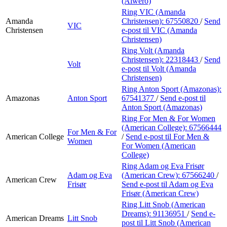
(Alwero)
Ring VIC (Amanda
Amanda
Christensen):
67550820
/
Send
VIC
Christensen
e-post
til VIC (Amanda
Christensen)
Ring Volt (Amanda
Christensen):
22318443
/
Send
Volt
e-post
til Volt (Amanda
Christensen)
Ring Anton Sport (Amazonas):
Amazonas
Anton Sport
67541377
/
Send e-post
til
Anton Sport (Amazonas)
Ring For Men & For Women
(American College):
67566444
For Men & For
American College
/
Send e-post
til For Men &
Women
For Women (American
College)
Ring Adam og Eva Frisør
Adam og Eva
(American Crew):
67566240
/
American Crew
Frisør
Send e-post
til Adam og Eva
Frisør (American Crew)
Ring Litt Snob (American
Dreams):
91136951
/
Send e-
American Dreams
Litt Snob
post
til Litt Snob (American