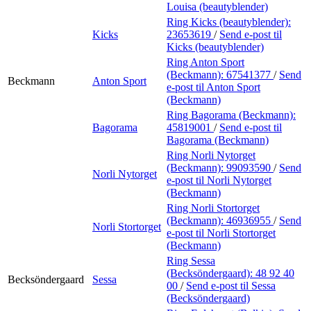
Louisa (beautyblender)
Ring Kicks (beautyblender):
Kicks
23653619
/
Send e-post
til
Kicks (beautyblender)
Ring Anton Sport
(Beckmann):
67541377
/
Send
Beckmann
Anton Sport
e-post
til Anton Sport
(Beckmann)
Ring Bagorama (Beckmann):
Bagorama
45819001
/
Send e-post
til
Bagorama (Beckmann)
Ring Norli Nytorget
(Beckmann):
99093590
/
Send
Norli Nytorget
e-post
til Norli Nytorget
(Beckmann)
Ring Norli Stortorget
(Beckmann):
46936955
/
Send
Norli Stortorget
e-post
til Norli Stortorget
(Beckmann)
Ring Sessa
(Becksöndergaard):
48 92 40
Becksöndergaard
Sessa
00
/
Send e-post
til Sessa
(Becksöndergaard)