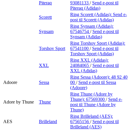
Piteraq
93081133
/
Send e-post
til
Piteraq (Adidas)
Ring Scorett (Adidas):
Send e-
Scorett
post
til Scorett (Adidas)
Ring Synsam (Adidas):
Synsam
67546754
/
Send e-post
til
Synsam (Adidas)
Ring Torshov Sport (Adidas):
Torshov Sport
67541100
/
Send e-post
til
Torshov Sport (Adidas)
Ring XXL (Adidas):
XXL
24084065
/
Send e-post
til
XXL (Adidas)
Ring Sessa (Adoore):
48 92 40
Adoore
Sessa
00
/
Send e-post
til Sessa
(Adoore)
Ring Thune (Adore by
Thune):
67569300
/
Send e-
Adore by Thune
Thune
post
til Thune (Adore by
Thune)
Ring Brilleland (AES):
AES
Brilleland
67565156
/
Send e-post
til
Brilleland (AES)