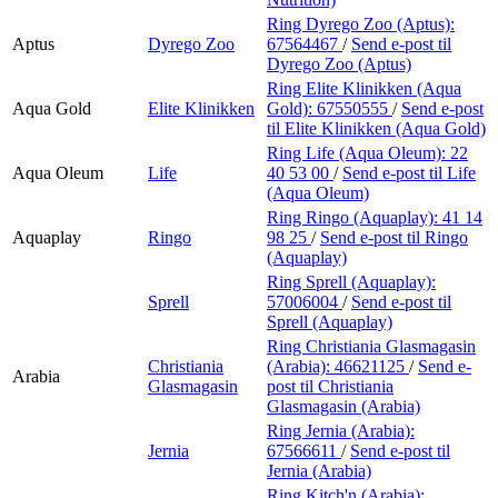
Ring Dyrego Zoo (Aptus):
Aptus
Dyrego Zoo
67564467
/
Send e-post
til
Dyrego Zoo (Aptus)
Ring Elite Klinikken (Aqua
Aqua Gold
Elite Klinikken
Gold):
67550555
/
Send e-post
til Elite Klinikken (Aqua Gold)
Ring Life (Aqua Oleum):
22
Aqua Oleum
Life
40 53 00
/
Send e-post
til Life
(Aqua Oleum)
Ring Ringo (Aquaplay):
41 14
Aquaplay
Ringo
98 25
/
Send e-post
til Ringo
(Aquaplay)
Ring Sprell (Aquaplay):
Sprell
57006004
/
Send e-post
til
Sprell (Aquaplay)
Ring Christiania Glasmagasin
Christiania
(Arabia):
46621125
/
Send e-
Arabia
Glasmagasin
post
til Christiania
Glasmagasin (Arabia)
Ring Jernia (Arabia):
Jernia
67566611
/
Send e-post
til
Jernia (Arabia)
Ring Kitch'n (Arabia):