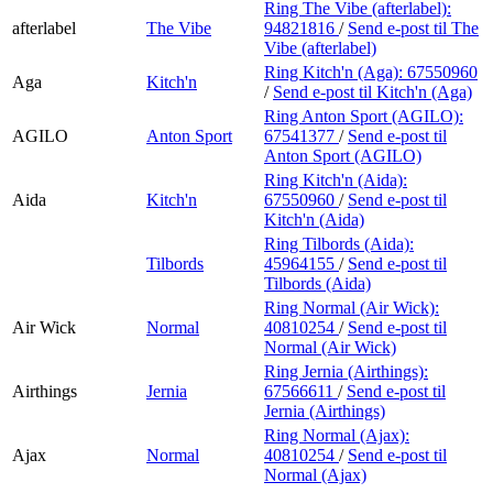
Ring The Vibe (afterlabel):
afterlabel
The Vibe
94821816
/
Send e-post
til The
Vibe (afterlabel)
Ring Kitch'n (Aga):
67550960
Aga
Kitch'n
/
Send e-post
til Kitch'n (Aga)
Ring Anton Sport (AGILO):
AGILO
Anton Sport
67541377
/
Send e-post
til
Anton Sport (AGILO)
Ring Kitch'n (Aida):
Aida
Kitch'n
67550960
/
Send e-post
til
Kitch'n (Aida)
Ring Tilbords (Aida):
Tilbords
45964155
/
Send e-post
til
Tilbords (Aida)
Ring Normal (Air Wick):
Air Wick
Normal
40810254
/
Send e-post
til
Normal (Air Wick)
Ring Jernia (Airthings):
Airthings
Jernia
67566611
/
Send e-post
til
Jernia (Airthings)
Ring Normal (Ajax):
Ajax
Normal
40810254
/
Send e-post
til
Normal (Ajax)