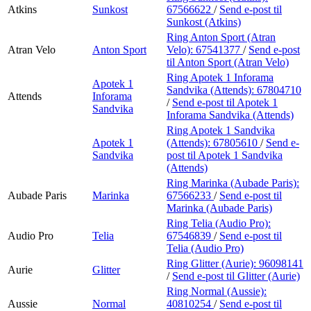
Atkins
Sunkost
67566622
/
Send e-post
til
Sunkost (Atkins)
Ring Anton Sport (Atran
Atran Velo
Anton Sport
Velo):
67541377
/
Send e-post
til Anton Sport (Atran Velo)
Ring Apotek 1 Inforama
Apotek 1
Sandvika (Attends):
67804710
Attends
Inforama
/
Send e-post
til Apotek 1
Sandvika
Inforama Sandvika (Attends)
Ring Apotek 1 Sandvika
Apotek 1
(Attends):
67805610
/
Send e-
Sandvika
post
til Apotek 1 Sandvika
(Attends)
Ring Marinka (Aubade Paris):
Aubade Paris
Marinka
67566233
/
Send e-post
til
Marinka (Aubade Paris)
Ring Telia (Audio Pro):
Audio Pro
Telia
67546839
/
Send e-post
til
Telia (Audio Pro)
Ring Glitter (Aurie):
96098141
Aurie
Glitter
/
Send e-post
til Glitter (Aurie)
Ring Normal (Aussie):
Aussie
Normal
40810254
/
Send e-post
til