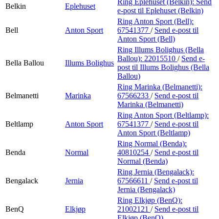
Ring Eplehuset (Belkin):
Send
Belkin
Eplehuset
e-post
til Eplehuset (Belkin)
Ring Anton Sport (Bell):
Bell
Anton Sport
67541377
/
Send e-post
til
Anton Sport (Bell)
Ring Illums Bolighus (Bella
Ballou):
22015510
/
Send e-
Bella Ballou
Illums Bolighus
post
til Illums Bolighus (Bella
Ballou)
Ring Marinka (Belmanetti):
Belmanetti
Marinka
67566233
/
Send e-post
til
Marinka (Belmanetti)
Ring Anton Sport (Beltlamp):
Beltlamp
Anton Sport
67541377
/
Send e-post
til
Anton Sport (Beltlamp)
Ring Normal (Benda):
Benda
Normal
40810254
/
Send e-post
til
Normal (Benda)
Ring Jernia (Bengalack):
Bengalack
Jernia
67566611
/
Send e-post
til
Jernia (Bengalack)
Ring Elkjøp (BenQ):
BenQ
Elkjøp
21002121
/
Send e-post
til
Elkjøp (BenQ)