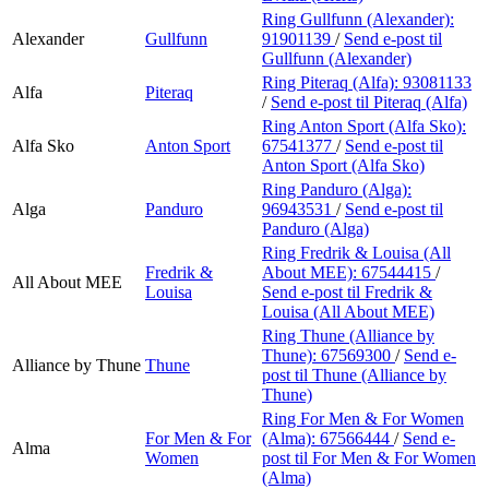
Ring Gullfunn (Alexander):
Alexander
Gullfunn
91901139
/
Send e-post
til
Gullfunn (Alexander)
Ring Piteraq (Alfa):
93081133
Alfa
Piteraq
/
Send e-post
til Piteraq (Alfa)
Ring Anton Sport (Alfa Sko):
Alfa Sko
Anton Sport
67541377
/
Send e-post
til
Anton Sport (Alfa Sko)
Ring Panduro (Alga):
Alga
Panduro
96943531
/
Send e-post
til
Panduro (Alga)
Ring Fredrik & Louisa (All
Fredrik &
About MEE):
67544415
/
All About MEE
Louisa
Send e-post
til Fredrik &
Louisa (All About MEE)
Ring Thune (Alliance by
Thune):
67569300
/
Send e-
Alliance by Thune
Thune
post
til Thune (Alliance by
Thune)
Ring For Men & For Women
For Men & For
(Alma):
67566444
/
Send e-
Alma
Women
post
til For Men & For Women
(Alma)