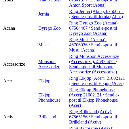
Anton Sport (Abus)
Ring Jernia (Abus):
67566611
Jernia
/
Send e-post
til Jernia (Abus)
Ring Dyrego Zoo (Acana):
Acana
Dyrego Zoo
67564467
/
Send e-post
til
Dyrego Zoo (Acana)
Ring Musti (Acana):
Musti
46706036
/
Send e-post
til
Musti (Acana)
Ring Monsoon Accessorize
Monsoon
(Accessorize):
45975475
/
Accessorize
Accessorize
Send e-post
til Monsoon
Accessorize (Accessorize)
Ring Elkjøp (Acer):
21002121
Acer
Elkjøp
/
Send e-post
til Elkjøp (Acer)
Ring Elkjøp Phonehouse
Elkjøp
(Acer):
21002121
/
Send e-
Phonehouse
post
til Elkjøp Phonehouse
(Acer)
Ring Brilleland (Activ):
Activ
Brilleland
67565156
/
Send e-post
til
Brilleland (Activ)
Ring Bagorama (Adax):