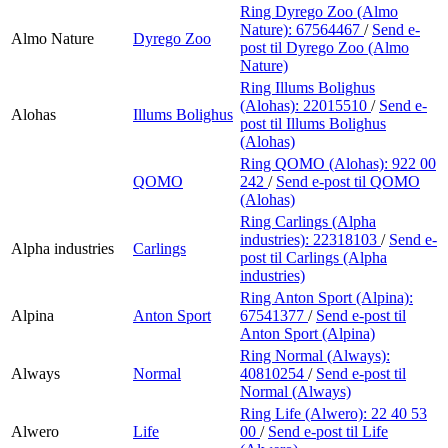
Ring Dyrego Zoo (Almo
Nature):
67564467
/
Send e-
Almo Nature
Dyrego Zoo
post
til Dyrego Zoo (Almo
Nature)
Ring Illums Bolighus
(Alohas):
22015510
/
Send e-
Alohas
Illums Bolighus
post
til Illums Bolighus
(Alohas)
Ring QOMO (Alohas):
922 00
QOMO
242
/
Send e-post
til QOMO
(Alohas)
Ring Carlings (Alpha
industries):
22318103
/
Send e-
Alpha industries
Carlings
post
til Carlings (Alpha
industries)
Ring Anton Sport (Alpina):
Alpina
Anton Sport
67541377
/
Send e-post
til
Anton Sport (Alpina)
Ring Normal (Always):
Always
Normal
40810254
/
Send e-post
til
Normal (Always)
Ring Life (Alwero):
22 40 53
Alwero
Life
00
/
Send e-post
til Life