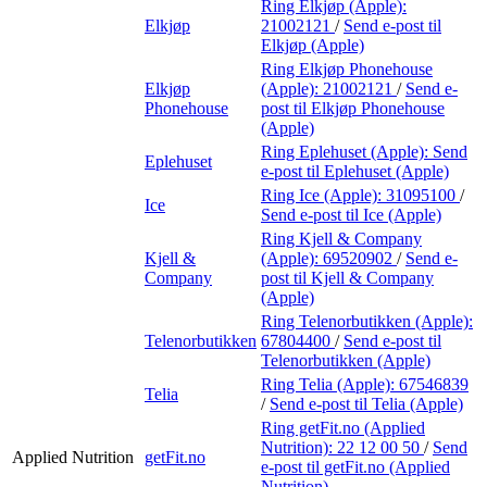
Ring Elkjøp (Apple):
Elkjøp
21002121
/
Send e-post
til
Elkjøp (Apple)
Ring Elkjøp Phonehouse
Elkjøp
(Apple):
21002121
/
Send e-
Phonehouse
post
til Elkjøp Phonehouse
(Apple)
Ring Eplehuset (Apple):
Send
Eplehuset
e-post
til Eplehuset (Apple)
Ring Ice (Apple):
31095100
/
Ice
Send e-post
til Ice (Apple)
Ring Kjell & Company
Kjell &
(Apple):
69520902
/
Send e-
Company
post
til Kjell & Company
(Apple)
Ring Telenorbutikken (Apple):
Telenorbutikken
67804400
/
Send e-post
til
Telenorbutikken (Apple)
Ring Telia (Apple):
67546839
Telia
/
Send e-post
til Telia (Apple)
Ring getFit.no (Applied
Nutrition):
22 12 00 50
/
Send
Applied Nutrition
getFit.no
e-post
til getFit.no (Applied
Nutrition)