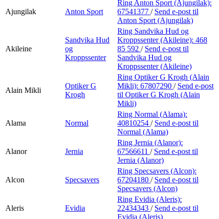
Ring Anton Sport (Ajungilak):
Ajungilak
Anton Sport
67541377
/
Send e-post
til
Anton Sport (Ajungilak)
Ring Sandvika Hud og
Sandvika Hud
Kroppssenter (Akileine):
468
Akileine
og
85 592
/
Send e-post
til
Kroppssenter
Sandvika Hud og
Kroppssenter (Akileine)
Ring Optiker G Krogh (Alain
Optiker G
Mikli):
67807290
/
Send e-post
Alain Mikli
Krogh
til Optiker G Krogh (Alain
Mikli)
Ring Normal (Alama):
Alama
Normal
40810254
/
Send e-post
til
Normal (Alama)
Ring Jernia (Alanor):
Alanor
Jernia
67566611
/
Send e-post
til
Jernia (Alanor)
Ring Specsavers (Alcon):
Alcon
Specsavers
67204180
/
Send e-post
til
Specsavers (Alcon)
Ring Evidia (Aleris):
Aleris
Evidia
22434343
/
Send e-post
til
Evidia (Aleris)