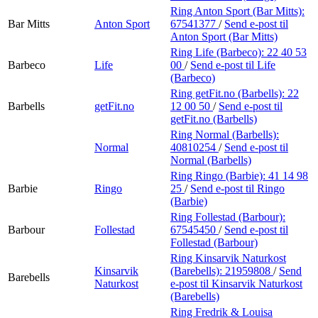
Ring Anton Sport (Bar Mitts):
Bar Mitts
Anton Sport
67541377
/
Send e-post
til
Anton Sport (Bar Mitts)
Ring Life (Barbeco):
22 40 53
Barbeco
Life
00
/
Send e-post
til Life
(Barbeco)
Ring getFit.no (Barbells):
22
Barbells
getFit.no
12 00 50
/
Send e-post
til
getFit.no (Barbells)
Ring Normal (Barbells):
Normal
40810254
/
Send e-post
til
Normal (Barbells)
Ring Ringo (Barbie):
41 14 98
Barbie
Ringo
25
/
Send e-post
til Ringo
(Barbie)
Ring Follestad (Barbour):
Barbour
Follestad
67545450
/
Send e-post
til
Follestad (Barbour)
Ring Kinsarvik Naturkost
Kinsarvik
(Barebells):
21959808
/
Send
Barebells
Naturkost
e-post
til Kinsarvik Naturkost
(Barebells)
Ring Fredrik & Louisa