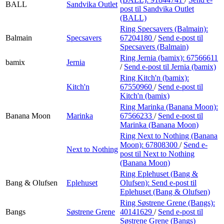
BALL
Sandvika Outlet
post
til Sandvika Outlet
(BALL)
Ring Specsavers (Balmain):
Balmain
Specsavers
67204180
/
Send e-post
til
Specsavers (Balmain)
Ring Jernia (bamix):
67566611
bamix
Jernia
/
Send e-post
til Jernia (bamix)
Ring Kitch'n (bamix):
Kitch'n
67550960
/
Send e-post
til
Kitch'n (bamix)
Ring Marinka (Banana Moon):
Banana Moon
Marinka
67566233
/
Send e-post
til
Marinka (Banana Moon)
Ring Next to Nothing (Banana
Moon):
67808300
/
Send e-
Next to Nothing
post
til Next to Nothing
(Banana Moon)
Ring Eplehuset (Bang &
Bang & Olufsen
Eplehuset
Olufsen):
Send e-post
til
Eplehuset (Bang & Olufsen)
Ring Søstrene Grene (Bangs):
Bangs
Søstrene Grene
40141629
/
Send e-post
til
Søstrene Grene (Bangs)