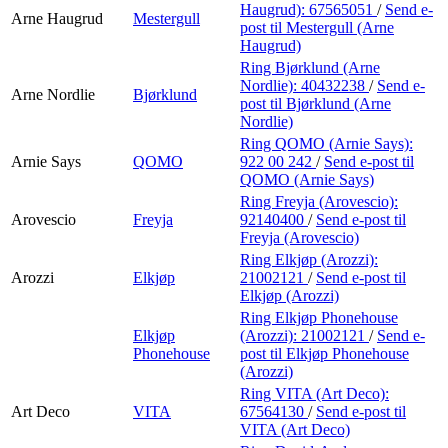
Haugrud):
67565051
/
Send e-
Arne Haugrud
Mestergull
post
til Mestergull (Arne
Haugrud)
Ring Bjørklund (Arne
Nordlie):
40432238
/
Send e-
Arne Nordlie
Bjørklund
post
til Bjørklund (Arne
Nordlie)
Ring QOMO (Arnie Says):
Arnie Says
QOMO
922 00 242
/
Send e-post
til
QOMO (Arnie Says)
Ring Freyja (Arovescio):
Arovescio
Freyja
92140400
/
Send e-post
til
Freyja (Arovescio)
Ring Elkjøp (Arozzi):
Arozzi
Elkjøp
21002121
/
Send e-post
til
Elkjøp (Arozzi)
Ring Elkjøp Phonehouse
Elkjøp
(Arozzi):
21002121
/
Send e-
Phonehouse
post
til Elkjøp Phonehouse
(Arozzi)
Ring VITA (Art Deco):
Art Deco
VITA
67564130
/
Send e-post
til
VITA (Art Deco)