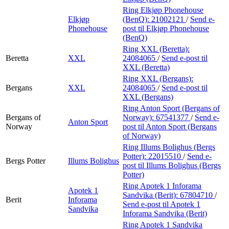
Ring Elkjøp Phonehouse
Elkjøp
(BenQ):
21002121
/
Send e-
Phonehouse
post
til Elkjøp Phonehouse
(BenQ)
Ring XXL (Beretta):
Beretta
XXL
24084065
/
Send e-post
til
XXL (Beretta)
Ring XXL (Bergans):
Bergans
XXL
24084065
/
Send e-post
til
XXL (Bergans)
Ring Anton Sport (Bergans of
Bergans of
Norway):
67541377
/
Send e-
Anton Sport
Norway
post
til Anton Sport (Bergans
of Norway)
Ring Illums Bolighus (Bergs
Potter):
22015510
/
Send e-
Bergs Potter
Illums Bolighus
post
til Illums Bolighus (Bergs
Potter)
Ring Apotek 1 Inforama
Apotek 1
Sandvika (Berit):
67804710
/
Berit
Inforama
Send e-post
til Apotek 1
Sandvika
Inforama Sandvika (Berit)
Ring Apotek 1 Sandvika