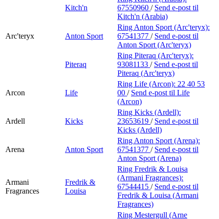
Kitch'n
67550960
/
Send e-post
til
Kitch'n (Arabia)
Ring Anton Sport (Arc'teryx):
Arc'teryx
Anton Sport
67541377
/
Send e-post
til
Anton Sport (Arc'teryx)
Ring Piteraq (Arc'teryx):
Piteraq
93081133
/
Send e-post
til
Piteraq (Arc'teryx)
Ring Life (Arcon):
22 40 53
Arcon
Life
00
/
Send e-post
til Life
(Arcon)
Ring Kicks (Ardell):
Ardell
Kicks
23653619
/
Send e-post
til
Kicks (Ardell)
Ring Anton Sport (Arena):
Arena
Anton Sport
67541377
/
Send e-post
til
Anton Sport (Arena)
Ring Fredrik & Louisa
(Armani Fragrances):
Armani
Fredrik &
67544415
/
Send e-post
til
Fragrances
Louisa
Fredrik & Louisa (Armani
Fragrances)
Ring Mestergull (Arne