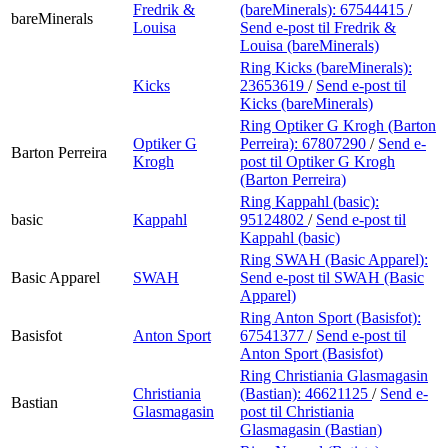
Fredrik &
(bareMinerals):
67544415
/
bareMinerals
Louisa
Send e-post
til Fredrik &
Louisa (bareMinerals)
Ring Kicks (bareMinerals):
Kicks
23653619
/
Send e-post
til
Kicks (bareMinerals)
Ring Optiker G Krogh (Barton
Optiker G
Perreira):
67807290
/
Send e-
Barton Perreira
Krogh
post
til Optiker G Krogh
(Barton Perreira)
Ring Kappahl (basic):
basic
Kappahl
95124802
/
Send e-post
til
Kappahl (basic)
Ring SWAH (Basic Apparel):
Basic Apparel
SWAH
Send e-post
til SWAH (Basic
Apparel)
Ring Anton Sport (Basisfot):
Basisfot
Anton Sport
67541377
/
Send e-post
til
Anton Sport (Basisfot)
Ring Christiania Glasmagasin
Christiania
(Bastian):
46621125
/
Send e-
Bastian
Glasmagasin
post
til Christiania
Glasmagasin (Bastian)