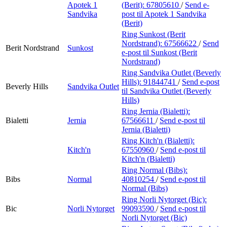
Apotek 1
(Berit):
67805610
/
Send e-
Sandvika
post
til Apotek 1 Sandvika
(Berit)
Ring Sunkost (Berit
Nordstrand):
67566622
/
Send
Berit Nordstrand
Sunkost
e-post
til Sunkost (Berit
Nordstrand)
Ring Sandvika Outlet (Beverly
Hills):
91844741
/
Send e-post
Beverly Hills
Sandvika Outlet
til Sandvika Outlet (Beverly
Hills)
Ring Jernia (Bialetti):
Bialetti
Jernia
67566611
/
Send e-post
til
Jernia (Bialetti)
Ring Kitch'n (Bialetti):
Kitch'n
67550960
/
Send e-post
til
Kitch'n (Bialetti)
Ring Normal (Bibs):
Bibs
Normal
40810254
/
Send e-post
til
Normal (Bibs)
Ring Norli Nytorget (Bic):
Bic
Norli Nytorget
99093590
/
Send e-post
til
Norli Nytorget (Bic)