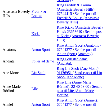
Ring Fredrik & Louisa
(Anastasia Beverly Hills):
Anastasia Beverly
Fredrik &
67544415
/
Send e-post
til
Hills
Louisa
Fredrik & Louisa (Anastasia
Beverly Hills)
Ring Kicks (Anastasia Beverly
Hills):
23653619
/
Send e-post
Kicks
til Kicks (Anastasia Beverly
Hills)
Ring Anton Sport (Anatomy):
Anatomy
Anton Sport
67541377
/
Send e-post
til
Anton Sport (Anatomy)
Ring Follestad dame
Andiata
Follestad dame
(Andiata):
Ring Litt Snob (Ane Mone):
Ane Mone
Litt Snob
91136951
/
Send e-post
til Litt
Snob (Ane Mone)
Ring Life (Anne Marie
Anne Marie
Börlind):
22 40 53 00
/
Send e-
Life
Börlind
post
til Life (Anne Marie
Börlind)
Ring Anton Sport (Anniel):
Anniel
Anton Sport
67541377
/
Send e-post
til