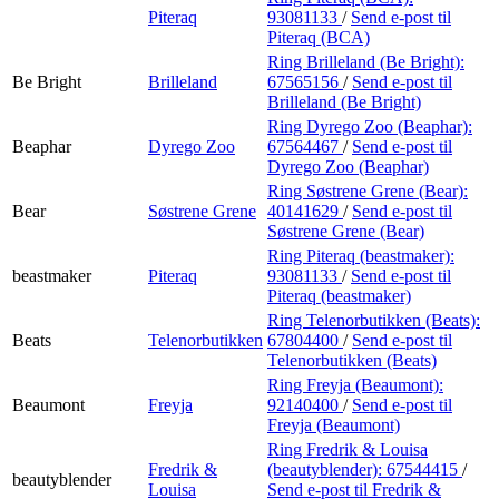
Piteraq
93081133
/
Send e-post
til
Piteraq (BCA)
Ring Brilleland (Be Bright):
Be Bright
Brilleland
67565156
/
Send e-post
til
Brilleland (Be Bright)
Ring Dyrego Zoo (Beaphar):
Beaphar
Dyrego Zoo
67564467
/
Send e-post
til
Dyrego Zoo (Beaphar)
Ring Søstrene Grene (Bear):
Bear
Søstrene Grene
40141629
/
Send e-post
til
Søstrene Grene (Bear)
Ring Piteraq (beastmaker):
beastmaker
Piteraq
93081133
/
Send e-post
til
Piteraq (beastmaker)
Ring Telenorbutikken (Beats):
Beats
Telenorbutikken
67804400
/
Send e-post
til
Telenorbutikken (Beats)
Ring Freyja (Beaumont):
Beaumont
Freyja
92140400
/
Send e-post
til
Freyja (Beaumont)
Ring Fredrik & Louisa
Fredrik &
(beautyblender):
67544415
/
beautyblender
Louisa
Send e-post
til Fredrik &