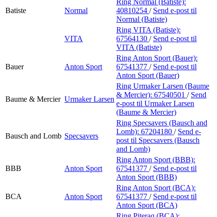
Ring Normal (Batiste):
Batiste
Normal
40810254
/
Send e-post
til
Normal (Batiste)
Ring VITA (Batiste):
VITA
67564130
/
Send e-post
til
VITA (Batiste)
Ring Anton Sport (Bauer):
Bauer
Anton Sport
67541377
/
Send e-post
til
Anton Sport (Bauer)
Ring Urmaker Larsen (Baume
& Mercier):
67540501
/
Send
Baume & Mercier
Urmaker Larsen
e-post
til Urmaker Larsen
(Baume & Mercier)
Ring Specsavers (Bausch and
Lomb):
67204180
/
Send e-
Bausch and Lomb
Specsavers
post
til Specsavers (Bausch
and Lomb)
Ring Anton Sport (BBB):
BBB
Anton Sport
67541377
/
Send e-post
til
Anton Sport (BBB)
Ring Anton Sport (BCA):
BCA
Anton Sport
67541377
/
Send e-post
til
Anton Sport (BCA)
Ring Piteraq (BCA):