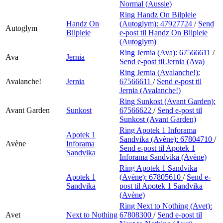
Normal (Aussie)
Ring Handz On Bilpleie
Handz On
(Autoglym):
47927724
/
Send
Autoglym
Bilpleie
e-post
til Handz On Bilpleie
(Autoglym)
Ring Jernia (Ava):
67566611
/
Ava
Jernia
Send e-post
til Jernia (Ava)
Ring Jernia (Avalanche!):
Avalanche!
Jernia
67566611
/
Send e-post
til
Jernia (Avalanche!)
Ring Sunkost (Avant Garden):
Avant Garden
Sunkost
67566622
/
Send e-post
til
Sunkost (Avant Garden)
Ring Apotek 1 Inforama
Apotek 1
Sandvika (Avène):
67804710
/
Avène
Inforama
Send e-post
til Apotek 1
Sandvika
Inforama Sandvika (Avène)
Ring Apotek 1 Sandvika
Apotek 1
(Avène):
67805610
/
Send e-
Sandvika
post
til Apotek 1 Sandvika
(Avène)
Ring Next to Nothing (Avet):
Avet
Next to Nothing
67808300
/
Send e-post
til