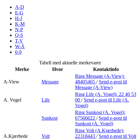
Merker
A-D
E-G
H-J
Inspirasjon
K-M
N-P
Q-S
T-V
Søk
W-Å
0-9
Tabell med aktuelle merkevarer
Merke
Hvor
Kontaktinfo
Åpningstider
Ring Message (A-View):
A-View
Message
48405465
/
Send e-post
til
Praktisk informasjon
Message (A-View)
Ring Life (A. Vogel):
22 40 53
Ledige stillinger
A. Vogel
Life
00
/
Send e-post
til Life (A.
Vogel)
Magasin
Ring Sunkost (A. Vogel):
Sunkost
67566622
/
Send e-post
til
Gavekort
Sunkost (A. Vogel)
Finn frem
Ring Volt (A.Kjærbede):
A.Kjærbede
Volt
22318443
/
Send e-post
til Volt