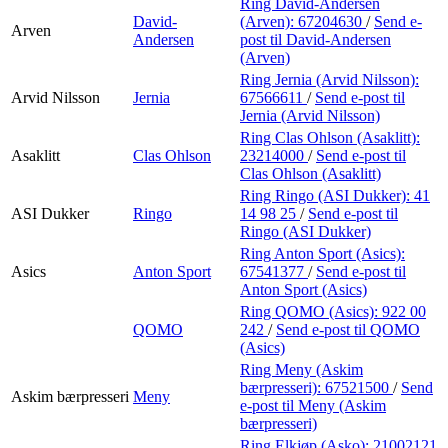
Ring David-Andersen
David-
(Arven):
67204630
/
Send e-
Arven
Andersen
post
til David-Andersen
(Arven)
Ring Jernia (Arvid Nilsson):
Arvid Nilsson
Jernia
67566611
/
Send e-post
til
Jernia (Arvid Nilsson)
Ring Clas Ohlson (Asaklitt):
Asaklitt
Clas Ohlson
23214000
/
Send e-post
til
Clas Ohlson (Asaklitt)
Ring Ringo (ASI Dukker):
41
ASI Dukker
Ringo
14 98 25
/
Send e-post
til
Ringo (ASI Dukker)
Ring Anton Sport (Asics):
Asics
Anton Sport
67541377
/
Send e-post
til
Anton Sport (Asics)
Ring QOMO (Asics):
922 00
QOMO
242
/
Send e-post
til QOMO
(Asics)
Ring Meny (Askim
bærpresseri):
67521500
/
Send
Askim bærpresseri
Meny
e-post
til Meny (Askim
bærpresseri)
Ring Elkjøp (Asko):
21002121