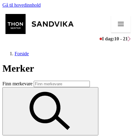
Gå til hovedinnhold
I dag:
10 - 21
Forside
Merker
Butikker
Finn merkevare
Mat og drikke
Helse
Aktiviteter
Tilbud