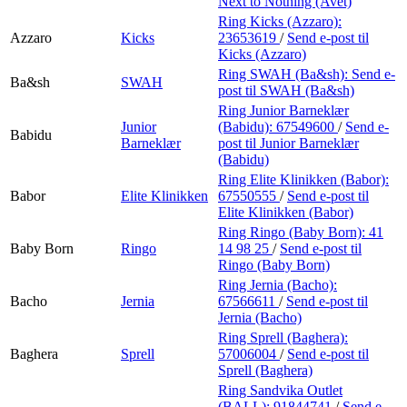
Next to Nothing (Avet)
Ring Kicks (Azzaro):
Azzaro
Kicks
23653619
/
Send e-post
til
Kicks (Azzaro)
Ring SWAH (Ba&sh):
Send e-
Ba&sh
SWAH
post
til SWAH (Ba&sh)
Ring Junior Barneklær
Junior
(Babidu):
67549600
/
Send e-
Babidu
Barneklær
post
til Junior Barneklær
(Babidu)
Ring Elite Klinikken (Babor):
Babor
Elite Klinikken
67550555
/
Send e-post
til
Elite Klinikken (Babor)
Ring Ringo (Baby Born):
41
Baby Born
Ringo
14 98 25
/
Send e-post
til
Ringo (Baby Born)
Ring Jernia (Bacho):
Bacho
Jernia
67566611
/
Send e-post
til
Jernia (Bacho)
Ring Sprell (Baghera):
Baghera
Sprell
57006004
/
Send e-post
til
Sprell (Baghera)
Ring Sandvika Outlet
(BALL):
91844741
/
Send e-