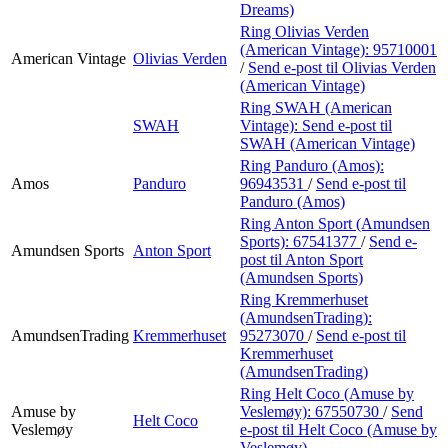
Dreams)
Ring Olivias Verden
(American Vintage):
95710001
American Vintage
Olivias Verden
/
Send e-post
til Olivias Verden
(American Vintage)
Ring SWAH (American
SWAH
Vintage):
Send e-post
til
SWAH (American Vintage)
Ring Panduro (Amos):
Amos
Panduro
96943531
/
Send e-post
til
Panduro (Amos)
Ring Anton Sport (Amundsen
Sports):
67541377
/
Send e-
Amundsen Sports
Anton Sport
post
til Anton Sport
(Amundsen Sports)
Ring Kremmerhuset
(AmundsenTrading):
AmundsenTrading
Kremmerhuset
95273070
/
Send e-post
til
Kremmerhuset
(AmundsenTrading)
Ring Helt Coco (Amuse by
Amuse by
Veslemøy):
67550730
/
Send
Helt Coco
Veslemøy
e-post
til Helt Coco (Amuse by
Veslemøy)