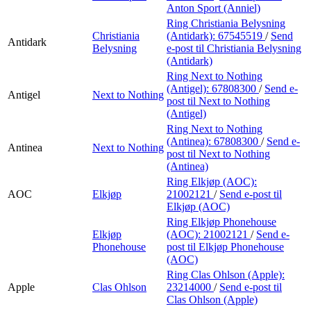
Anton Sport (Anniel)
Ring Christiania Belysning
Christiania
(Antidark):
67545519
/
Send
Antidark
Belysning
e-post
til Christiania Belysning
(Antidark)
Ring Next to Nothing
(Antigel):
67808300
/
Send e-
Antigel
Next to Nothing
post
til Next to Nothing
(Antigel)
Ring Next to Nothing
(Antinea):
67808300
/
Send e-
Antinea
Next to Nothing
post
til Next to Nothing
(Antinea)
Ring Elkjøp (AOC):
AOC
Elkjøp
21002121
/
Send e-post
til
Elkjøp (AOC)
Ring Elkjøp Phonehouse
Elkjøp
(AOC):
21002121
/
Send e-
Phonehouse
post
til Elkjøp Phonehouse
(AOC)
Ring Clas Ohlson (Apple):
Apple
Clas Ohlson
23214000
/
Send e-post
til
Clas Ohlson (Apple)