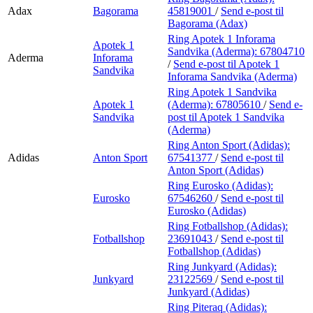
Adax
Bagorama
45819001
/
Send e-post
til
Bagorama (Adax)
Ring Apotek 1 Inforama
Apotek 1
Sandvika (Aderma):
67804710
Aderma
Inforama
/
Send e-post
til Apotek 1
Sandvika
Inforama Sandvika (Aderma)
Ring Apotek 1 Sandvika
Apotek 1
(Aderma):
67805610
/
Send e-
Sandvika
post
til Apotek 1 Sandvika
(Aderma)
Ring Anton Sport (Adidas):
Adidas
Anton Sport
67541377
/
Send e-post
til
Anton Sport (Adidas)
Ring Eurosko (Adidas):
Eurosko
67546260
/
Send e-post
til
Eurosko (Adidas)
Ring Fotballshop (Adidas):
Fotballshop
23691043
/
Send e-post
til
Fotballshop (Adidas)
Ring Junkyard (Adidas):
Junkyard
23122569
/
Send e-post
til
Junkyard (Adidas)
Ring Piteraq (Adidas):