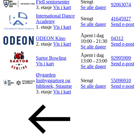
Fjell seniorsenter
Stengt
92063074
Inspirasjon
3. etasje
Vis i kart
Se alle dager
International Dance
Stengt
41645927
Academy
Se alle dager
Send e-post
1. etasje
Vis i kart
Søk
Åpent i dag
ODEON Kino
04312
10:00 - 21:30
2. etasje
Vis i kart
Send e-post
Se alle dager
Åpent i dag
Sartor Bowling
92995999
Åpningstider
13:00 - 23:00
Vis i kart
Send e-post
Se alle dager
Praktisk informasjon
Øygarden
Innbyggartorg og
Stengt
55096910
Ledige stillinger
bibliotek, Straume
Se alle dager
Send e-post
3. etasje
Vis i kart
Magasin
Gavekort
Finn frem