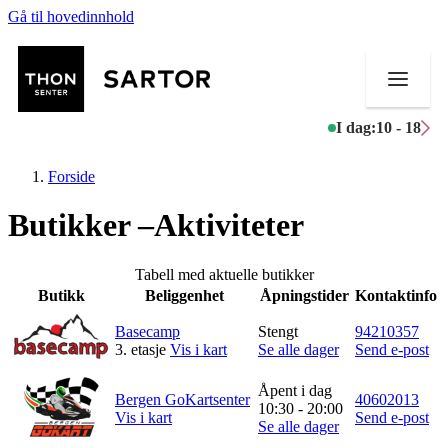
Gå til hovedinnhold
I dag:
10 - 18
Forside
Butikker –Aktiviteter
Butikker
Tabell med aktuelle butikker
Butikk
Beliggenhet
Åpningstider
Kontaktinfo
Mat og drikke
Basecamp
Stengt
94210357
Aktiviteter
3. etasje
Vis i kart
Se alle dager
Send e-post
Tilbud
Åpent i dag
Bergen GoKartsenter
40602013
10:30 - 20:00
Vis i kart
Send e-post
Se alle dager
Kundeklubb