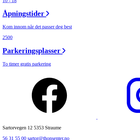
10 - 18
Magasin
Åpningstider
Gavekort
Kom innom når det passer deg best
Finn frem
2500
Parkeringsplasser
To timer gratis parkering
Sartorvegen 12 5353 Straume
56 31 55 00
sartor@thonsenter.no