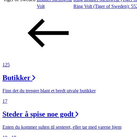
Volt
Ring Volt (Tiger of Sweden):
55
Tilbud
Kundeklubb
Inspirasjon
125
Butikker
Søk
Finn det du trenger blant et bredt utvalg butikker
17
Åpningstider
Steder å spise noe godt
Praktisk informasjon
Enten du kommer sulten til senteret, eller tar med varene hjem
Ledige stillinger