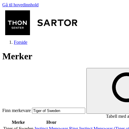
Gå til hovedinnhold
Forside
Merker
Butikker
Mat og drikke
Finn merkevare
Tabell med a
Aktiviteter
Merke
Hvor
Tiger of Sweden
Instinct Menswear
Ring Instinct Menswear (Tiger 