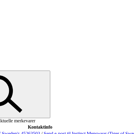
ktuelle merkevarer
Kontaktinfo
of Sweden):
45263503
/
Send e-post
til Instinct Menswear (Tiger of Sw