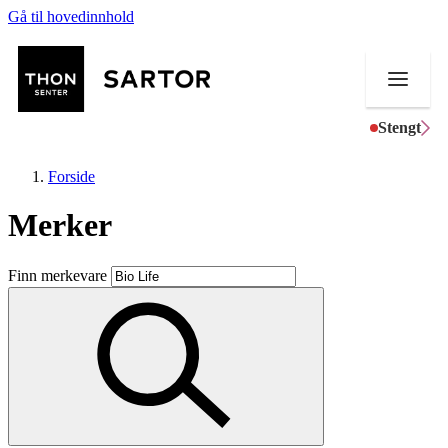
Gå til hovedinnhold
Stengt
Forside
Merker
Butikker
Finn merkevare
Mat og drikke
Aktiviteter
Tilbud
Kundeklubb