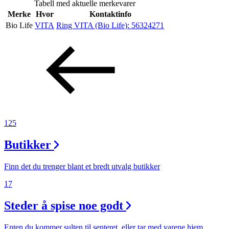
Tabell med aktuelle merkevarer
Inspirasjon
Merke
Hvor
Kontaktinfo
Bio Life
VITA
Ring VITA (Bio Life):
56324271
Søk
Åpningstider
Praktisk informasjon
125
Ledige stillinger
Butikker
Magasin
Finn det du trenger blant et bredt utvalg butikker
Gavekort
17
Finn frem
Steder å spise noe godt
Enten du kommer sulten til senteret, eller tar med varene hjem