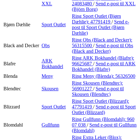
XXL
24083480
/
Send e-post
til XXL
(Björn Borg)
Ring Sport Outlet (Bjørn
Dæhlie):
47791419
/
Send e-
Bjørn Dæhlie
Sport Outlet
post
til Sport Outlet (Bjørn
Dæhlie)
Ring Obs (Black and Decker):
Black and Decker
Obs
56315500
/
Send e-post
til Obs
(Black and Decker)
Ring ARK Bokhandel (Blafre):
ARK
Blafre
96625687
/
Send e-post
til ARK
Bokhandel
Bokhandel (Blafre)
Blenda
Meny
Ring Meny (Blenda):
56326500
Ring Skousen (Blendtec):
Blendtec
Skousen
56901227
/
Send e-post
til
Skousen (Blendtec)
Ring Sport Outlet (Blizzard):
Blizzard
Sport Outlet
47791419
/
Send e-post
til Sport
Outlet (Blizzard)
Ring Gullfunn (Blomdahl):
960
Blomdahl
Gullfunn
07 038
/
Send e-post
til Gullfunn
(Blomdahl)
Ring Extra Leker (Blox):