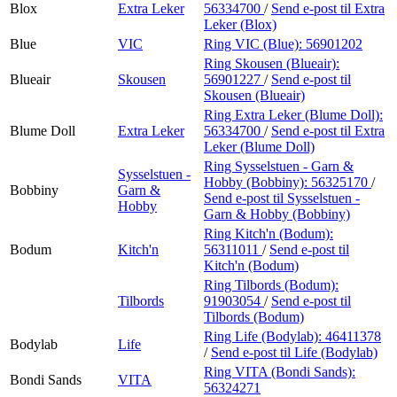
Blox
Extra Leker
56334700
/
Send e-post
til Extra
Leker (Blox)
Blue
VIC
Ring VIC (Blue):
56901202
Ring Skousen (Blueair):
Blueair
Skousen
56901227
/
Send e-post
til
Skousen (Blueair)
Ring Extra Leker (Blume Doll):
Blume Doll
Extra Leker
56334700
/
Send e-post
til Extra
Leker (Blume Doll)
Ring Sysselstuen - Garn &
Sysselstuen -
Hobby (Bobbiny):
56325170
/
Bobbiny
Garn &
Send e-post
til Sysselstuen -
Hobby
Garn & Hobby (Bobbiny)
Ring Kitch'n (Bodum):
Bodum
Kitch'n
56311011
/
Send e-post
til
Kitch'n (Bodum)
Ring Tilbords (Bodum):
Tilbords
91903054
/
Send e-post
til
Tilbords (Bodum)
Ring Life (Bodylab):
46411378
Bodylab
Life
/
Send e-post
til Life (Bodylab)
Ring VITA (Bondi Sands):
Bondi Sands
VITA
56324271