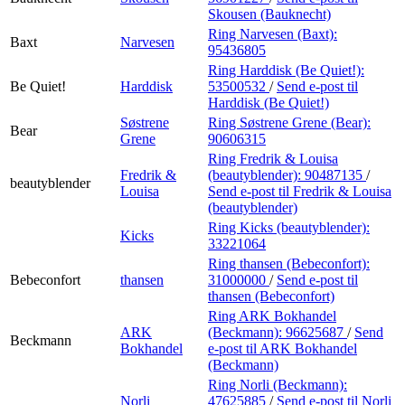
Skousen (Bauknecht)
Ring Narvesen (Baxt):
Baxt
Narvesen
95436805
Ring Harddisk (Be Quiet!):
Be Quiet!
Harddisk
53500532
/
Send e-post
til
Harddisk (Be Quiet!)
Søstrene
Ring Søstrene Grene (Bear):
Bear
Grene
90606315
Ring Fredrik & Louisa
Fredrik &
(beautyblender):
90487135
/
beautyblender
Louisa
Send e-post
til Fredrik & Louisa
(beautyblender)
Ring Kicks (beautyblender):
Kicks
33221064
Ring thansen (Bebeconfort):
Bebeconfort
thansen
31000000
/
Send e-post
til
thansen (Bebeconfort)
Ring ARK Bokhandel
ARK
(Beckmann):
96625687
/
Send
Beckmann
Bokhandel
e-post
til ARK Bokhandel
(Beckmann)
Ring Norli (Beckmann):
Norli
47625885
/
Send e-post
til Norli