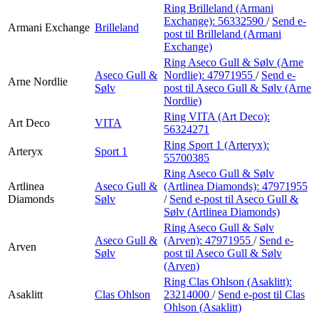
Ring Brilleland (Armani
Exchange):
56332590
/
Send e-
Armani Exchange
Brilleland
post
til Brilleland (Armani
Exchange)
Ring Aseco Gull & Sølv (Arne
Aseco Gull &
Nordlie):
47971955
/
Send e-
Arne Nordlie
Sølv
post
til Aseco Gull & Sølv (Arne
Nordlie)
Ring VITA (Art Deco):
Art Deco
VITA
56324271
Ring Sport 1 (Arteryx):
Arteryx
Sport 1
55700385
Ring Aseco Gull & Sølv
Artlinea
Aseco Gull &
(Artlinea Diamonds):
47971955
Diamonds
Sølv
/
Send e-post
til Aseco Gull &
Sølv (Artlinea Diamonds)
Ring Aseco Gull & Sølv
Aseco Gull &
(Arven):
47971955
/
Send e-
Arven
Sølv
post
til Aseco Gull & Sølv
(Arven)
Ring Clas Ohlson (Asaklitt):
Asaklitt
Clas Ohlson
23214000
/
Send e-post
til Clas
Ohlson (Asaklitt)