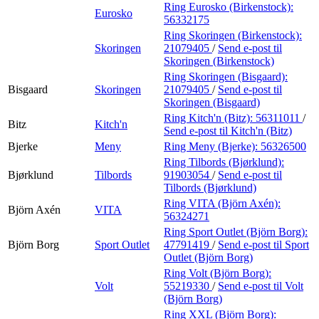
Ring Eurosko (Birkenstock):
Eurosko
56332175
Ring Skoringen (Birkenstock):
Skoringen
21079405
/
Send e-post
til
Skoringen (Birkenstock)
Ring Skoringen (Bisgaard):
Bisgaard
Skoringen
21079405
/
Send e-post
til
Skoringen (Bisgaard)
Ring Kitch'n (Bitz):
56311011
/
Bitz
Kitch'n
Send e-post
til Kitch'n (Bitz)
Bjerke
Meny
Ring Meny (Bjerke):
56326500
Ring Tilbords (Bjørklund):
Bjørklund
Tilbords
91903054
/
Send e-post
til
Tilbords (Bjørklund)
Ring VITA (Björn Axén):
Björn Axén
VITA
56324271
Ring Sport Outlet (Björn Borg):
Björn Borg
Sport Outlet
47791419
/
Send e-post
til Sport
Outlet (Björn Borg)
Ring Volt (Björn Borg):
Volt
55219330
/
Send e-post
til Volt
(Björn Borg)
Ring XXL (Björn Borg):