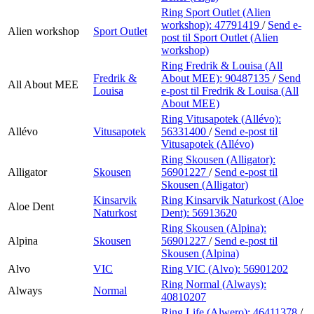
Ring Sport Outlet (Alien
workshop):
47791419
/
Send e-
Alien workshop
Sport Outlet
post
til Sport Outlet (Alien
workshop)
Ring Fredrik & Louisa (All
Fredrik &
About MEE):
90487135
/
Send
All About MEE
Louisa
e-post
til Fredrik & Louisa (All
About MEE)
Ring Vitusapotek (Allévo):
Allévo
Vitusapotek
56331400
/
Send e-post
til
Vitusapotek (Allévo)
Ring Skousen (Alligator):
Alligator
Skousen
56901227
/
Send e-post
til
Skousen (Alligator)
Kinsarvik
Ring Kinsarvik Naturkost (Aloe
Aloe Dent
Naturkost
Dent):
56913620
Ring Skousen (Alpina):
Alpina
Skousen
56901227
/
Send e-post
til
Skousen (Alpina)
Alvo
VIC
Ring VIC (Alvo):
56901202
Ring Normal (Always):
Always
Normal
40810207
Ring Life (Alwero):
46411378
/