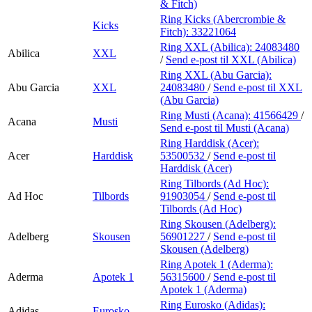
& Fitch)
Ring Kicks (Abercrombie &
Kicks
Fitch):
33221064
Ring XXL (Abilica):
24083480
Abilica
XXL
/
Send e-post
til XXL (Abilica)
Ring XXL (Abu Garcia):
Abu Garcia
XXL
24083480
/
Send e-post
til XXL
(Abu Garcia)
Ring Musti (Acana):
41566429
/
Acana
Musti
Send e-post
til Musti (Acana)
Ring Harddisk (Acer):
Acer
Harddisk
53500532
/
Send e-post
til
Harddisk (Acer)
Ring Tilbords (Ad Hoc):
Ad Hoc
Tilbords
91903054
/
Send e-post
til
Tilbords (Ad Hoc)
Ring Skousen (Adelberg):
Adelberg
Skousen
56901227
/
Send e-post
til
Skousen (Adelberg)
Ring Apotek 1 (Aderma):
Aderma
Apotek 1
56315600
/
Send e-post
til
Apotek 1 (Aderma)
Ring Eurosko (Adidas):
Adidas
Eurosko