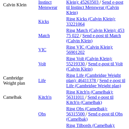
Instinct
Klein):
45263503
/
Send e-post
Calvin Klein
Menswear
til Instinct Menswear (Calvin
Klein)
Ring Kicks (Calvin Klein):
Kicks
33221064
Ring Match (Calvin Klein):
453
Match
75 022
/
Send e-post
til Match
(Calvin Klein)
Ring VIC (Calvin Klein):
VIC
56901202
Ring Volt (Calvin Klein):
Volt
55219330
/
Send e-post
til Volt
(Calvin Klein)
Ring Life (Cambridge Weight
Cambridge
Life
plan):
46411378
/
Send e-post
til
Weight plan
Life (Cambridge Weight plan)
Ring Kitch'n (Camelbak):
Camelbak
Kitch'n
56311011
/
Send e-post
til
Kitch'n (Camelbak)
Ring Obs (Camelbak):
Obs
56315500
/
Send e-post
til Obs
(Camelbak)
Ring Tilbords (Camelbak):