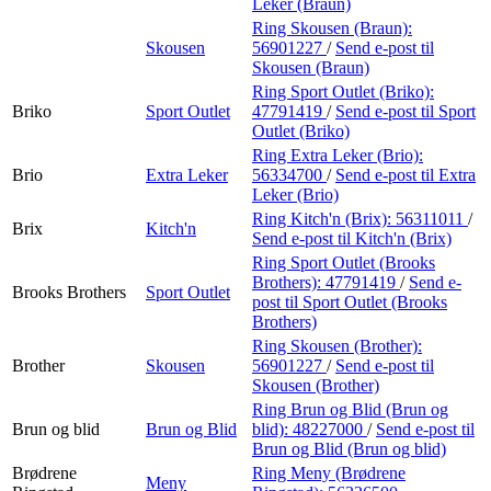
Leker (Braun)
Ring Skousen (Braun):
Skousen
56901227
/
Send e-post
til
Skousen (Braun)
Ring Sport Outlet (Briko):
Briko
Sport Outlet
47791419
/
Send e-post
til Sport
Outlet (Briko)
Ring Extra Leker (Brio):
Brio
Extra Leker
56334700
/
Send e-post
til Extra
Leker (Brio)
Ring Kitch'n (Brix):
56311011
/
Brix
Kitch'n
Send e-post
til Kitch'n (Brix)
Ring Sport Outlet (Brooks
Brothers):
47791419
/
Send e-
Brooks Brothers
Sport Outlet
post
til Sport Outlet (Brooks
Brothers)
Ring Skousen (Brother):
Brother
Skousen
56901227
/
Send e-post
til
Skousen (Brother)
Ring Brun og Blid (Brun og
Brun og blid
Brun og Blid
blid):
48227000
/
Send e-post
til
Brun og Blid (Brun og blid)
Brødrene
Ring Meny (Brødrene
Meny