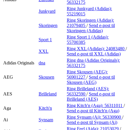
56332175
Ring Junkyard (Adidas):
Junkyard
55219015
Ring Skoringen (Adidas):
Skoringen
21079405
/
Send e-post
til
Skoringen (Adidas)
Ring Sport 1 (Adidas):
Sport 1
55700385
Ring XXL (Adidas):
24083480
/
XXL
Send e-post
til XXL (Adidas)
Ring dna (Adidas Originals):
Adidas Originals
dna
56332175
Ring Skousen (AEG):
AEG
Skousen
56901227
/
Send e-post
til
Skousen (AEG)
Ring Brilleland (AES):
AES
Brilleland
56332590
/
Send e-post
til
Brilleland (AES)
Ring Kitch'n (Aga):
56311011
/
Aga
Kitch'n
Send e-post
til Kitch'n (Aga)
Ring Synsam (Ai):
56330900
/
Ai
Synsam
Send e-post
til Synsam (Ai)
Ring Feel (Aida):
21053029
/