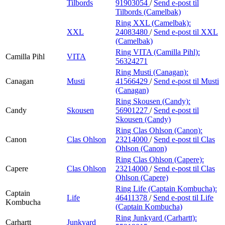
Tilbords
91903054
/
Send e-post
til
Tilbords (Camelbak)
Ring XXL (Camelbak):
XXL
24083480
/
Send e-post
til XXL
(Camelbak)
Ring VITA (Camilla Pihl):
Camilla Pihl
VITA
56324271
Ring Musti (Canagan):
Canagan
Musti
41566429
/
Send e-post
til Musti
(Canagan)
Ring Skousen (Candy):
Candy
Skousen
56901227
/
Send e-post
til
Skousen (Candy)
Ring Clas Ohlson (Canon):
Canon
Clas Ohlson
23214000
/
Send e-post
til Clas
Ohlson (Canon)
Ring Clas Ohlson (Capere):
Capere
Clas Ohlson
23214000
/
Send e-post
til Clas
Ohlson (Capere)
Ring Life (Captain Kombucha):
Captain
Life
46411378
/
Send e-post
til Life
Kombucha
(Captain Kombucha)
Ring Junkyard (Carhartt):
Carhartt
Junkyard