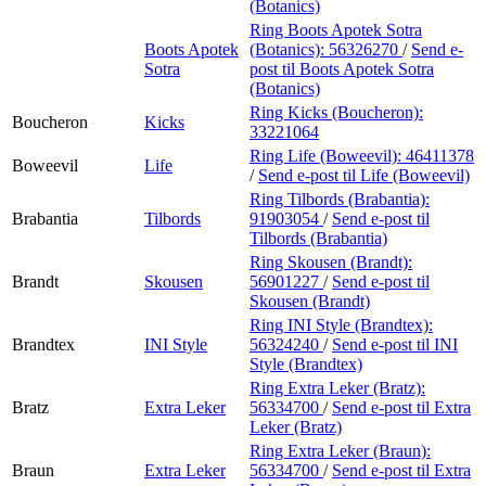
(Botanics)
Ring Boots Apotek Sotra
Boots Apotek
(Botanics):
56326270
/
Send e-
Sotra
post
til Boots Apotek Sotra
(Botanics)
Ring Kicks (Boucheron):
Boucheron
Kicks
33221064
Ring Life (Boweevil):
46411378
Boweevil
Life
/
Send e-post
til Life (Boweevil)
Ring Tilbords (Brabantia):
Brabantia
Tilbords
91903054
/
Send e-post
til
Tilbords (Brabantia)
Ring Skousen (Brandt):
Brandt
Skousen
56901227
/
Send e-post
til
Skousen (Brandt)
Ring INI Style (Brandtex):
Brandtex
INI Style
56324240
/
Send e-post
til INI
Style (Brandtex)
Ring Extra Leker (Bratz):
Bratz
Extra Leker
56334700
/
Send e-post
til Extra
Leker (Bratz)
Ring Extra Leker (Braun):
Braun
Extra Leker
56334700
/
Send e-post
til Extra