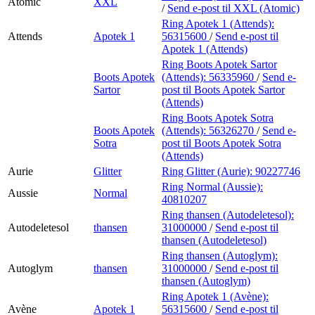
Atomic
XXL
/
Send e-post
til XXL (Atomic)
Ring Apotek 1 (Attends):
Attends
Apotek 1
56315600
/
Send e-post
til
Apotek 1 (Attends)
Ring Boots Apotek Sartor
Boots Apotek
(Attends):
56335960
/
Send e-
Sartor
post
til Boots Apotek Sartor
(Attends)
Ring Boots Apotek Sotra
Boots Apotek
(Attends):
56326270
/
Send e-
Sotra
post
til Boots Apotek Sotra
(Attends)
Aurie
Glitter
Ring Glitter (Aurie):
90227746
Ring Normal (Aussie):
Aussie
Normal
40810207
Ring thansen (Autodeletesol):
Autodeletesol
thansen
31000000
/
Send e-post
til
thansen (Autodeletesol)
Ring thansen (Autoglym):
Autoglym
thansen
31000000
/
Send e-post
til
thansen (Autoglym)
Ring Apotek 1 (Avène):
Avène
Apotek 1
56315600
/
Send e-post
til