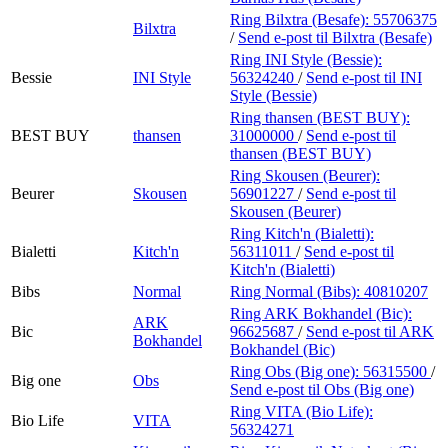
Ring Bilxtra (Besafe):
55706375
Bilxtra
/
Send e-post
til Bilxtra (Besafe)
Ring INI Style (Bessie):
Bessie
INI Style
56324240
/
Send e-post
til INI
Style (Bessie)
Ring thansen (BEST BUY):
BEST BUY
thansen
31000000
/
Send e-post
til
thansen (BEST BUY)
Ring Skousen (Beurer):
Beurer
Skousen
56901227
/
Send e-post
til
Skousen (Beurer)
Ring Kitch'n (Bialetti):
Bialetti
Kitch'n
56311011
/
Send e-post
til
Kitch'n (Bialetti)
Bibs
Normal
Ring Normal (Bibs):
40810207
Ring ARK Bokhandel (Bic):
ARK
Bic
96625687
/
Send e-post
til ARK
Bokhandel
Bokhandel (Bic)
Ring Obs (Big one):
56315500
/
Big one
Obs
Send e-post
til Obs (Big one)
Ring VITA (Bio Life):
Bio Life
VITA
56324271