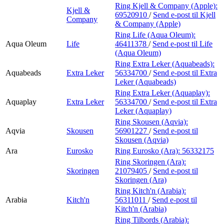
Ring Kjell & Company (Apple):
Kjell &
69520910
/
Send e-post
til Kjell
Company
& Company (Apple)
Ring Life (Aqua Oleum):
Aqua Oleum
Life
46411378
/
Send e-post
til Life
(Aqua Oleum)
Ring Extra Leker (Aquabeads):
Aquabeads
Extra Leker
56334700
/
Send e-post
til Extra
Leker (Aquabeads)
Ring Extra Leker (Aquaplay):
Aquaplay
Extra Leker
56334700
/
Send e-post
til Extra
Leker (Aquaplay)
Ring Skousen (Aqvia):
Aqvia
Skousen
56901227
/
Send e-post
til
Skousen (Aqvia)
Ara
Eurosko
Ring Eurosko (Ara):
56332175
Ring Skoringen (Ara):
Skoringen
21079405
/
Send e-post
til
Skoringen (Ara)
Ring Kitch'n (Arabia):
Arabia
Kitch'n
56311011
/
Send e-post
til
Kitch'n (Arabia)
Ring Tilbords (Arabia):