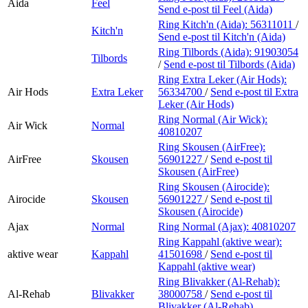
Aida
Feel
Send e-post
til Feel (Aida)
Ring Kitch'n (Aida):
56311011
/
Kitch'n
Send e-post
til Kitch'n (Aida)
Ring Tilbords (Aida):
91903054
Tilbords
/
Send e-post
til Tilbords (Aida)
Ring Extra Leker (Air Hods):
Air Hods
Extra Leker
56334700
/
Send e-post
til Extra
Leker (Air Hods)
Ring Normal (Air Wick):
Air Wick
Normal
40810207
Ring Skousen (AirFree):
AirFree
Skousen
56901227
/
Send e-post
til
Skousen (AirFree)
Ring Skousen (Airocide):
Airocide
Skousen
56901227
/
Send e-post
til
Skousen (Airocide)
Ajax
Normal
Ring Normal (Ajax):
40810207
Ring Kappahl (aktive wear):
aktive wear
Kappahl
41501698
/
Send e-post
til
Kappahl (aktive wear)
Ring Blivakker (Al-Rehab):
Al-Rehab
Blivakker
38000758
/
Send e-post
til
Blivakker (Al-Rehab)