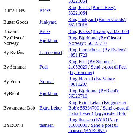
33221064
Ring Kicks (Burt's Bees):
Burt's Bees
Kicks
33221064
Ring Junkyard (Butter Goods):
Butter Goods
Junkyard
55219015
Buxom
Kicks
Ring Kicks (Buxom):
33221064
By Olea of
Ring Bjørklund (By Olea of
Bjørklund
Norway
Norway):
56323710
Ring Lampehuset (By Rydéns):
By Rydéns
Lampehuset
48514723
Ring Feel (By Sommer):
By Sommer
Feel
21053029
/
Send e-post
til Feel
(By Sommer)
Ring Normal (By Veira):
By Veira
Normal
40810207
Ring Bjørklund (ByBiehl):
ByBiehl
Bjørklund
56323710
Ring Extra Leker (Byggmester
Byggmester Bob
Extra Leker
Bob):
56334700
/
Send e-post
til
Extra Leker (Byggmester Bob)
Ring thansen (BYRON's):
BYRON's
thansen
31000000
/
Send e-post
til
thansen (BYRON's)