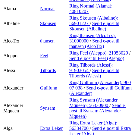
Ring Normal (Alama):
Alama
Normal
40810207
Ring Skousen (Albaline):
Albaline
Skousen
56901227
/
Send e-post
til
Skousen (Albaline)
Ring thansen (AlcoTrx):
AlcoTrx
thansen
31000000
/
Send e-post
til
thansen (AlcoTrx)
Ring Feel (Aleppo):
21053029
/
Aleppo
Feel
Send e-post
til Feel (Aleppo)
Ring Tilbords (Alessi):
Alessi
Tilbords
91903054
/
Send e-post
til
Tilbords (Alessi)
Ring Gullfunn (Alexander):
960
Alexander
Gullfunn
07 038
/
Send e-post
til Gullfunn
(Alexander)
Ring Synsam (Alexander
Alexander
Mqueen):
56330900
/
Send e-
Synsam
Mqueen
post
til Synsam (Alexander
Mqueen)
Ring Extra Leker (Alga):
Alga
Extra Leker
56334700
/
Send e-post
til Extra
Leker (Alga)