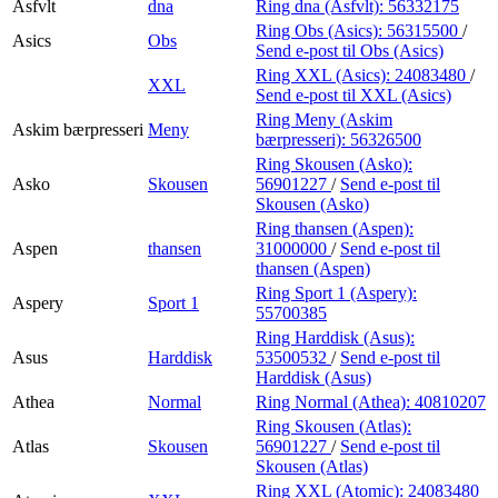
Asfvlt
dna
Ring dna (Asfvlt):
56332175
Ring Obs (Asics):
56315500
/
Asics
Obs
Send e-post
til Obs (Asics)
Ring XXL (Asics):
24083480
/
XXL
Send e-post
til XXL (Asics)
Ring Meny (Askim
Askim bærpresseri
Meny
bærpresseri):
56326500
Ring Skousen (Asko):
Asko
Skousen
56901227
/
Send e-post
til
Skousen (Asko)
Ring thansen (Aspen):
Aspen
thansen
31000000
/
Send e-post
til
thansen (Aspen)
Ring Sport 1 (Aspery):
Aspery
Sport 1
55700385
Ring Harddisk (Asus):
Asus
Harddisk
53500532
/
Send e-post
til
Harddisk (Asus)
Athea
Normal
Ring Normal (Athea):
40810207
Ring Skousen (Atlas):
Atlas
Skousen
56901227
/
Send e-post
til
Skousen (Atlas)
Ring XXL (Atomic):
24083480