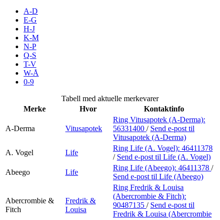
Inspirasjon
A-D
E-G
H-J
K-M
N-P
Søk
Q-S
T-V
W-Å
0-9
Åpningstider
Tabell med aktuelle merkevarer
Merke
Hvor
Kontaktinfo
Praktisk informasjon
Ring Vitusapotek (A-Derma):
A-Derma
Vitusapotek
56331400
/
Send e-post
til
Ledige stillinger
Vitusapotek (A-Derma)
Magasin
Ring Life (A. Vogel):
46411378
A. Vogel
Life
/
Send e-post
til Life (A. Vogel)
Gavekort
Ring Life (Abeego):
46411378
/
Abeego
Life
Send e-post
til Life (Abeego)
Finn frem
Ring Fredrik & Louisa
(Abercrombie & Fitch):
Abercrombie &
Fredrik &
90487135
/
Send e-post
til
Fitch
Louisa
Fredrik & Louisa (Abercrombie