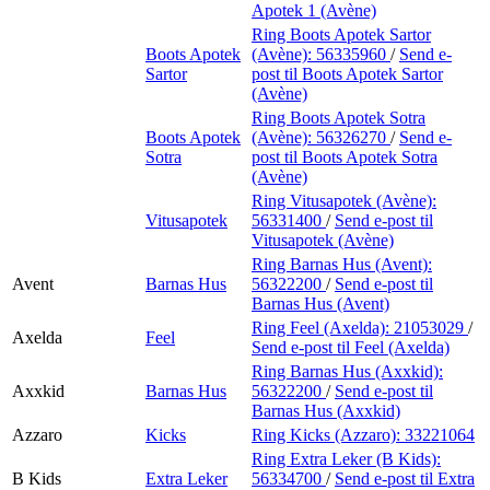
Apotek 1 (Avène)
Ring Boots Apotek Sartor
Boots Apotek
(Avène):
56335960
/
Send e-
Sartor
post
til Boots Apotek Sartor
(Avène)
Ring Boots Apotek Sotra
Boots Apotek
(Avène):
56326270
/
Send e-
Sotra
post
til Boots Apotek Sotra
(Avène)
Ring Vitusapotek (Avène):
Vitusapotek
56331400
/
Send e-post
til
Vitusapotek (Avène)
Ring Barnas Hus (Avent):
Avent
Barnas Hus
56322200
/
Send e-post
til
Barnas Hus (Avent)
Ring Feel (Axelda):
21053029
/
Axelda
Feel
Send e-post
til Feel (Axelda)
Ring Barnas Hus (Axxkid):
Axxkid
Barnas Hus
56322200
/
Send e-post
til
Barnas Hus (Axxkid)
Azzaro
Kicks
Ring Kicks (Azzaro):
33221064
Ring Extra Leker (B Kids):
B Kids
Extra Leker
56334700
/
Send e-post
til Extra