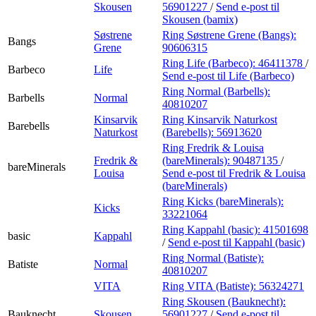
Skousen
56901227
/
Send e-post
til
Skousen (bamix)
Søstrene
Ring Søstrene Grene (Bangs):
Bangs
Grene
90606315
Ring Life (Barbeco):
46411378
/
Barbeco
Life
Send e-post
til Life (Barbeco)
Ring Normal (Barbells):
Barbells
Normal
40810207
Kinsarvik
Ring Kinsarvik Naturkost
Barebells
Naturkost
(Barebells):
56913620
Ring Fredrik & Louisa
Fredrik &
(bareMinerals):
90487135
/
bareMinerals
Louisa
Send e-post
til Fredrik & Louisa
(bareMinerals)
Ring Kicks (bareMinerals):
Kicks
33221064
Ring Kappahl (basic):
41501698
basic
Kappahl
/
Send e-post
til Kappahl (basic)
Ring Normal (Batiste):
Batiste
Normal
40810207
VITA
Ring VITA (Batiste):
56324271
Ring Skousen (Bauknecht):
Bauknecht
Skousen
56901227
/
Send e-post
til