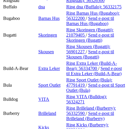
Ringstad
Ringstad):
56326500
Buffalo
dna
Ring dna (Buffalo):
56332175
Ring Barnas Hus (Bugaboo):
Bugaboo
Barnas Hus
56322200
/
Send e-post
til
Barnas Hus (Bugaboo)
Ring Skoringen (Bugatti):
Bugatti
Skoringen
21079405
/
Send e-post
til
Skoringen (Bugatti)
Ring Skousen (Bugatti):
Skousen
56901227
/
Send e-post
til
Skousen (Bugatti)
Ring Extra Leker (Build-A-
Build-A-Bear
Extra Leker
Bear):
56334700
/
Send e-post
til Extra Leker (Build-A-Bear)
Ring Sport Outlet (Bula):
Bula
Sport Outlet
47791419
/
Send e-post
til Sport
Outlet (Bula)
Ring VITA (Bulldog):
Bulldog
VITA
56324271
Ring Brilleland (Burberry):
Burberry
Brilleland
56332590
/
Send e-post
til
Brilleland (Burberry)
Ring Kicks (Burberry):
Kicks