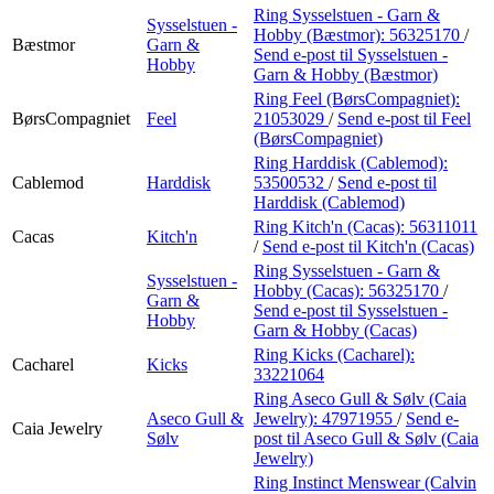
Ring Sysselstuen - Garn &
Sysselstuen -
Hobby (Bæstmor):
56325170
/
Bæstmor
Garn &
Send e-post
til Sysselstuen -
Hobby
Garn & Hobby (Bæstmor)
Ring Feel (BørsCompagniet):
BørsCompagniet
Feel
21053029
/
Send e-post
til Feel
(BørsCompagniet)
Ring Harddisk (Cablemod):
Cablemod
Harddisk
53500532
/
Send e-post
til
Harddisk (Cablemod)
Ring Kitch'n (Cacas):
56311011
Cacas
Kitch'n
/
Send e-post
til Kitch'n (Cacas)
Ring Sysselstuen - Garn &
Sysselstuen -
Hobby (Cacas):
56325170
/
Garn &
Send e-post
til Sysselstuen -
Hobby
Garn & Hobby (Cacas)
Ring Kicks (Cacharel):
Cacharel
Kicks
33221064
Ring Aseco Gull & Sølv (Caia
Aseco Gull &
Jewelry):
47971955
/
Send e-
Caia Jewelry
Sølv
post
til Aseco Gull & Sølv (Caia
Jewelry)
Ring Instinct Menswear (Calvin