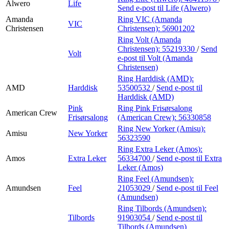
Alwero
Life
Send e-post
til Life (Alwero)
Amanda
Ring VIC (Amanda
VIC
Christensen
Christensen):
56901202
Ring Volt (Amanda
Christensen):
55219330
/
Send
Volt
e-post
til Volt (Amanda
Christensen)
Ring Harddisk (AMD):
AMD
Harddisk
53500532
/
Send e-post
til
Harddisk (AMD)
Pink
Ring Pink Frisørsalong
American Crew
Frisørsalong
(American Crew):
56330858
Ring New Yorker (Amisu):
Amisu
New Yorker
56323590
Ring Extra Leker (Amos):
Amos
Extra Leker
56334700
/
Send e-post
til Extra
Leker (Amos)
Ring Feel (Amundsen):
Amundsen
Feel
21053029
/
Send e-post
til Feel
(Amundsen)
Ring Tilbords (Amundsen):
Tilbords
91903054
/
Send e-post
til
Tilbords (Amundsen)