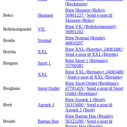
(Beckmann)
Ring Skousen (Beko):
Beko
Skousen
56901227
/
Send e-post
til
Skousen (Beko)
Ring VIC (Beltekompaniet):
Beltekompaniet
VIC
56901202
Ring Normal (Benda):
Benda
Normal
40810207
Ring XXL (Beretta):
24083480
/
Beretta
XXL
Send e-post
til XXL (Beretta)
Ring Sport 1 (Bergans):
Bergans
Sport 1
55700385
Ring XXL (Bergans):
24083480
XXL
/
Send e-post
til XXL (Bergans)
Ring Sport Outlet (Berghaus):
Berghaus
Sport Outlet
47791419
/
Send e-post
til Sport
Outlet (Berghaus)
Ring Apotek 1 (Berit):
Berit
Apotek 1
56315600
/
Send e-post
til
Apotek 1 (Berit)
Ring Barnas Hus (Besafe):
Besafe
Barnas Hus
56322200
/
Send e-post
til
Barnas Hus (Besafe)