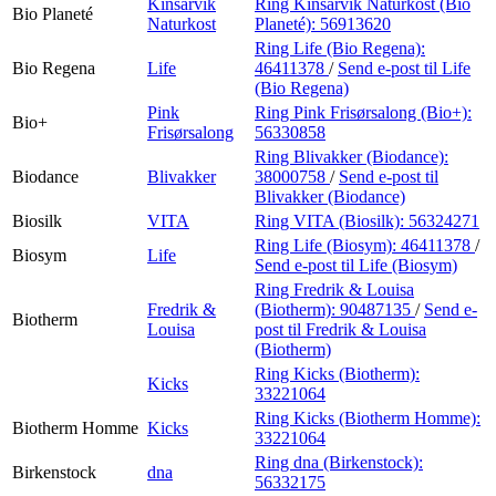
Kinsarvik
Ring Kinsarvik Naturkost (Bio
Bio Planeté
Naturkost
Planeté):
56913620
Ring Life (Bio Regena):
Bio Regena
Life
46411378
/
Send e-post
til Life
(Bio Regena)
Pink
Ring Pink Frisørsalong (Bio+):
Bio+
Frisørsalong
56330858
Ring Blivakker (Biodance):
Biodance
Blivakker
38000758
/
Send e-post
til
Blivakker (Biodance)
Biosilk
VITA
Ring VITA (Biosilk):
56324271
Ring Life (Biosym):
46411378
/
Biosym
Life
Send e-post
til Life (Biosym)
Ring Fredrik & Louisa
Fredrik &
(Biotherm):
90487135
/
Send e-
Biotherm
Louisa
post
til Fredrik & Louisa
(Biotherm)
Ring Kicks (Biotherm):
Kicks
33221064
Ring Kicks (Biotherm Homme):
Biotherm Homme
Kicks
33221064
Ring dna (Birkenstock):
Birkenstock
dna
56332175