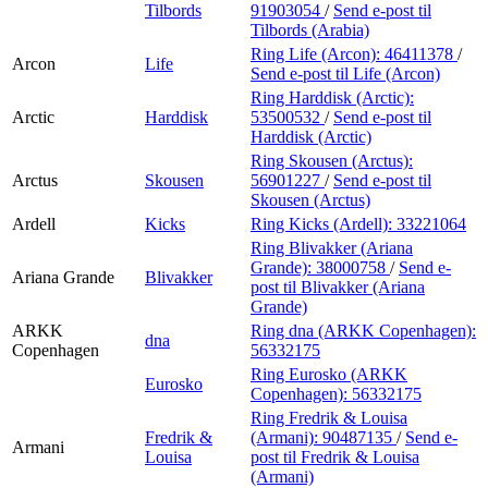
Tilbords
91903054
/
Send e-post
til
Tilbords (Arabia)
Ring Life (Arcon):
46411378
/
Arcon
Life
Send e-post
til Life (Arcon)
Ring Harddisk (Arctic):
Arctic
Harddisk
53500532
/
Send e-post
til
Harddisk (Arctic)
Ring Skousen (Arctus):
Arctus
Skousen
56901227
/
Send e-post
til
Skousen (Arctus)
Ardell
Kicks
Ring Kicks (Ardell):
33221064
Ring Blivakker (Ariana
Grande):
38000758
/
Send e-
Ariana Grande
Blivakker
post
til Blivakker (Ariana
Grande)
ARKK
Ring dna (ARKK Copenhagen):
dna
Copenhagen
56332175
Ring Eurosko (ARKK
Eurosko
Copenhagen):
56332175
Ring Fredrik & Louisa
Fredrik &
(Armani):
90487135
/
Send e-
Armani
Louisa
post
til Fredrik & Louisa
(Armani)