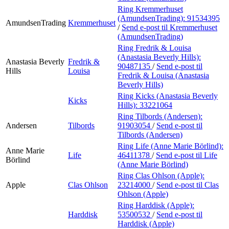
Ring Kremmerhuset
(AmundsenTrading):
91534395
AmundsenTrading
Kremmerhuset
/
Send e-post
til Kremmerhuset
(AmundsenTrading)
Ring Fredrik & Louisa
(Anastasia Beverly Hills):
Anastasia Beverly
Fredrik &
90487135
/
Send e-post
til
Hills
Louisa
Fredrik & Louisa (Anastasia
Beverly Hills)
Ring Kicks (Anastasia Beverly
Kicks
Hills):
33221064
Ring Tilbords (Andersen):
Andersen
Tilbords
91903054
/
Send e-post
til
Tilbords (Andersen)
Ring Life (Anne Marie Börlind):
Anne Marie
Life
46411378
/
Send e-post
til Life
Börlind
(Anne Marie Börlind)
Ring Clas Ohlson (Apple):
Apple
Clas Ohlson
23214000
/
Send e-post
til Clas
Ohlson (Apple)
Ring Harddisk (Apple):
Harddisk
53500532
/
Send e-post
til
Harddisk (Apple)