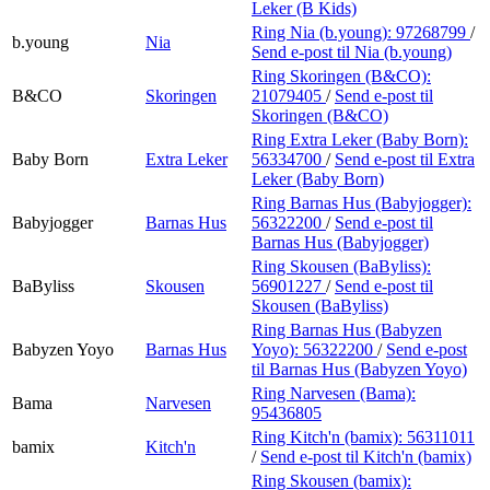
Leker (B Kids)
Ring Nia (b.young):
97268799
/
b.young
Nia
Send e-post
til Nia (b.young)
Ring Skoringen (B&CO):
B&CO
Skoringen
21079405
/
Send e-post
til
Skoringen (B&CO)
Ring Extra Leker (Baby Born):
Baby Born
Extra Leker
56334700
/
Send e-post
til Extra
Leker (Baby Born)
Ring Barnas Hus (Babyjogger):
Babyjogger
Barnas Hus
56322200
/
Send e-post
til
Barnas Hus (Babyjogger)
Ring Skousen (BaByliss):
BaByliss
Skousen
56901227
/
Send e-post
til
Skousen (BaByliss)
Ring Barnas Hus (Babyzen
Babyzen Yoyo
Barnas Hus
Yoyo):
56322200
/
Send e-post
til Barnas Hus (Babyzen Yoyo)
Ring Narvesen (Bama):
Bama
Narvesen
95436805
Ring Kitch'n (bamix):
56311011
bamix
Kitch'n
/
Send e-post
til Kitch'n (bamix)
Ring Skousen (bamix):