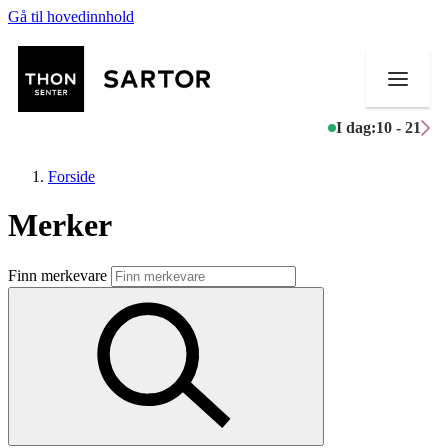
Gå til hovedinnhold
I dag:
10 - 21
Forside
Merker
Butikker
Finn merkevare
Mat og drikke
Aktiviteter
Tilbud
Kundeklubb