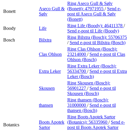
Ring Aseco Gull & Sølv
Aseco Gull &
(Bonett):
47971955
/
Send e-
Bonett
Sølv
post
til Aseco Gull & Sølv
(Bonett)
Ring Life (Boody):
46411378
/
Boody
Life
Send e-post
til Life (Boody)
Ring Bilxtra (Bosch):
55706375
Bosch
Bilxtra
/
Send e-post
til Bilxtra (Bosch)
Ring Clas Ohlson (Bosch):
Clas Ohlson
23214000
/
Send e-post
til Clas
Ohlson (Bosch)
Ring Extra Leker (Bosch):
Extra Leker
56334700
/
Send e-post
til Extra
Leker (Bosch)
Ring Skousen (Bosch):
Skousen
56901227
/
Send e-post
til
Skousen (Bosch)
Ring thansen (Bosch):
thansen
31000000
/
Send e-post
til
thansen (Bosch)
Ring Boots Apotek Sartor
Boots Apotek
(Botanics):
56335960
/
Send e-
Botanics
Sartor
post
til Boots Apotek Sartor