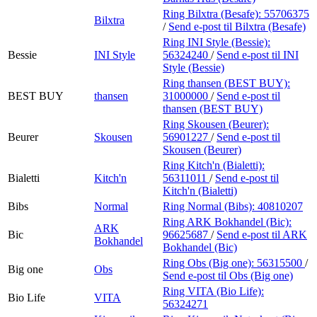
Ring Bilxtra (Besafe):
55706375
Bilxtra
/
Send e-post
til Bilxtra (Besafe)
Ring INI Style (Bessie):
Bessie
INI Style
56324240
/
Send e-post
til INI
Style (Bessie)
Ring thansen (BEST BUY):
BEST BUY
thansen
31000000
/
Send e-post
til
thansen (BEST BUY)
Ring Skousen (Beurer):
Beurer
Skousen
56901227
/
Send e-post
til
Skousen (Beurer)
Ring Kitch'n (Bialetti):
Bialetti
Kitch'n
56311011
/
Send e-post
til
Kitch'n (Bialetti)
Bibs
Normal
Ring Normal (Bibs):
40810207
Ring ARK Bokhandel (Bic):
ARK
Bic
96625687
/
Send e-post
til ARK
Bokhandel
Bokhandel (Bic)
Ring Obs (Big one):
56315500
/
Big one
Obs
Send e-post
til Obs (Big one)
Ring VITA (Bio Life):
Bio Life
VITA
56324271