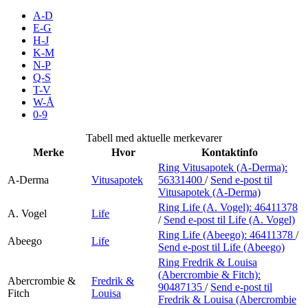
Inspirasjon
A-D
E-G
H-J
K-M
N-P
Søk
Q-S
T-V
W-Å
0-9
Åpningstider
Tabell med aktuelle merkevarer
Merke
Hvor
Kontaktinfo
Praktisk informasjon
Ring Vitusapotek (A-Derma):
A-Derma
Vitusapotek
56331400
/
Send e-post
til
Ledige stillinger
Vitusapotek (A-Derma)
Magasin
Ring Life (A. Vogel):
46411378
A. Vogel
Life
/
Send e-post
til Life (A. Vogel)
Gavekort
Ring Life (Abeego):
46411378
/
Abeego
Life
Send e-post
til Life (Abeego)
Finn frem
Ring Fredrik & Louisa
(Abercrombie & Fitch):
Abercrombie &
Fredrik &
90487135
/
Send e-post
til
Fitch
Louisa
Fredrik & Louisa (Abercrombie