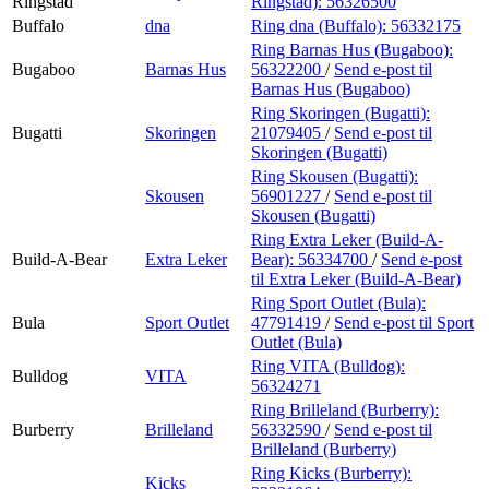
Ringstad
Ringstad):
56326500
Buffalo
dna
Ring dna (Buffalo):
56332175
Ring Barnas Hus (Bugaboo):
Bugaboo
Barnas Hus
56322200
/
Send e-post
til
Barnas Hus (Bugaboo)
Ring Skoringen (Bugatti):
Bugatti
Skoringen
21079405
/
Send e-post
til
Skoringen (Bugatti)
Ring Skousen (Bugatti):
Skousen
56901227
/
Send e-post
til
Skousen (Bugatti)
Ring Extra Leker (Build-A-
Build-A-Bear
Extra Leker
Bear):
56334700
/
Send e-post
til Extra Leker (Build-A-Bear)
Ring Sport Outlet (Bula):
Bula
Sport Outlet
47791419
/
Send e-post
til Sport
Outlet (Bula)
Ring VITA (Bulldog):
Bulldog
VITA
56324271
Ring Brilleland (Burberry):
Burberry
Brilleland
56332590
/
Send e-post
til
Brilleland (Burberry)
Ring Kicks (Burberry):
Kicks