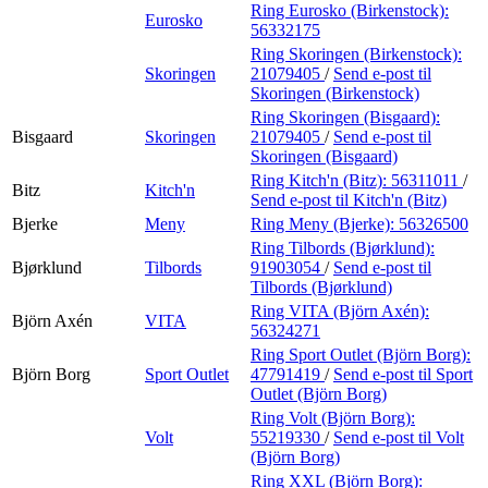
Ring Eurosko (Birkenstock):
Eurosko
56332175
Ring Skoringen (Birkenstock):
Skoringen
21079405
/
Send e-post
til
Skoringen (Birkenstock)
Ring Skoringen (Bisgaard):
Bisgaard
Skoringen
21079405
/
Send e-post
til
Skoringen (Bisgaard)
Ring Kitch'n (Bitz):
56311011
/
Bitz
Kitch'n
Send e-post
til Kitch'n (Bitz)
Bjerke
Meny
Ring Meny (Bjerke):
56326500
Ring Tilbords (Bjørklund):
Bjørklund
Tilbords
91903054
/
Send e-post
til
Tilbords (Bjørklund)
Ring VITA (Björn Axén):
Björn Axén
VITA
56324271
Ring Sport Outlet (Björn Borg):
Björn Borg
Sport Outlet
47791419
/
Send e-post
til Sport
Outlet (Björn Borg)
Ring Volt (Björn Borg):
Volt
55219330
/
Send e-post
til Volt
(Björn Borg)
Ring XXL (Björn Borg):