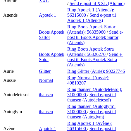
Atomic
XXL
/
Send e-post
til XXL (Atomic)
Ring Apotek 1 (Attends):
Attends
Apotek 1
56315600
/
Send e-post
til
Apotek 1 (Attends)
Ring Boots Apotek Sartor
Boots Apotek
(Attends):
56335960
/
Send e-
Sartor
post
til Boots Apotek Sartor
(Attends)
Ring Boots Apotek Sotra
Boots Apotek
(Attends):
56326270
/
Send e-
Sotra
post
til Boots Apotek Sotra
(Attends)
Aurie
Glitter
Ring Glitter (Aurie):
90227746
Ring Normal (Aussie):
Aussie
Normal
40810207
Ring thansen (Autodeletesol):
Autodeletesol
thansen
31000000
/
Send e-post
til
thansen (Autodeletesol)
Ring thansen (Autoglym):
Autoglym
thansen
31000000
/
Send e-post
til
thansen (Autoglym)
Ring Apotek 1 (Avène):
Avène
Apotek 1
56315600
/
Send e-post
til