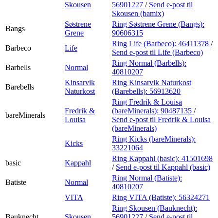
Skousen
56901227
/
Send e-post
til
Skousen (bamix)
Søstrene
Ring Søstrene Grene (Bangs):
Bangs
Grene
90606315
Ring Life (Barbeco):
46411378
/
Barbeco
Life
Send e-post
til Life (Barbeco)
Ring Normal (Barbells):
Barbells
Normal
40810207
Kinsarvik
Ring Kinsarvik Naturkost
Barebells
Naturkost
(Barebells):
56913620
Ring Fredrik & Louisa
Fredrik &
(bareMinerals):
90487135
/
bareMinerals
Louisa
Send e-post
til Fredrik & Louisa
(bareMinerals)
Ring Kicks (bareMinerals):
Kicks
33221064
Ring Kappahl (basic):
41501698
basic
Kappahl
/
Send e-post
til Kappahl (basic)
Ring Normal (Batiste):
Batiste
Normal
40810207
VITA
Ring VITA (Batiste):
56324271
Ring Skousen (Bauknecht):
Bauknecht
Skousen
56901227
/
Send e-post
til