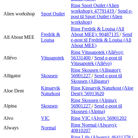
Ring Sport Outlet (Alien
workshop):
47791419
/
Send e-
Alien workshop
Sport Outlet
post
til Sport Outlet (Alien
workshop)
Ring Fredrik & Louisa (All
Fredrik &
About MEE):
90487135
/
Send
All About MEE
Louisa
e-post
til Fredrik & Louisa (All
About MEE)
Ring Vitusapotek (Allévo):
Allévo
Vitusapotek
56331400
/
Send e-post
til
Vitusapotek (Allévo)
Ring Skousen (Alligator):
Alligator
Skousen
56901227
/
Send e-post
til
Skousen (Alligator)
Kinsarvik
Ring Kinsarvik Naturkost (Aloe
Aloe Dent
Naturkost
Dent):
56913620
Ring Skousen (Alpina):
Alpina
Skousen
56901227
/
Send e-post
til
Skousen (Alpina)
Alvo
VIC
Ring VIC (Alvo):
56901202
Ring Normal (Always):
Always
Normal
40810207
Ring Life (Alwero):
46411378
/