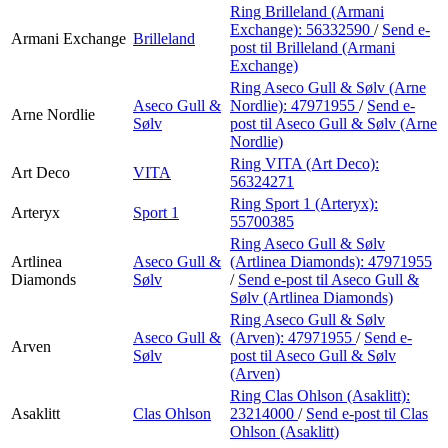
Ring Brilleland (Armani
Exchange):
56332590
/
Send e-
Armani Exchange
Brilleland
post
til Brilleland (Armani
Exchange)
Ring Aseco Gull & Sølv (Arne
Aseco Gull &
Nordlie):
47971955
/
Send e-
Arne Nordlie
Sølv
post
til Aseco Gull & Sølv (Arne
Nordlie)
Ring VITA (Art Deco):
Art Deco
VITA
56324271
Ring Sport 1 (Arteryx):
Arteryx
Sport 1
55700385
Ring Aseco Gull & Sølv
Artlinea
Aseco Gull &
(Artlinea Diamonds):
47971955
Diamonds
Sølv
/
Send e-post
til Aseco Gull &
Sølv (Artlinea Diamonds)
Ring Aseco Gull & Sølv
Aseco Gull &
(Arven):
47971955
/
Send e-
Arven
Sølv
post
til Aseco Gull & Sølv
(Arven)
Ring Clas Ohlson (Asaklitt):
Asaklitt
Clas Ohlson
23214000
/
Send e-post
til Clas
Ohlson (Asaklitt)