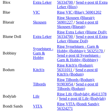
Blox
Extra Leker
56334700
/
Send e-post
til Extra
Leker (Blox)
Blue
VIC
Ring VIC (Blue):
56901202
Ring Skousen (Blueair):
Blueair
Skousen
56901227
/
Send e-post
til
Skousen (Blueair)
Ring Extra Leker (Blume Doll):
Blume Doll
Extra Leker
56334700
/
Send e-post
til Extra
Leker (Blume Doll)
Ring Sysselstuen - Garn &
Sysselstuen -
Hobby (Bobbiny):
56325170
/
Bobbiny
Garn &
Send e-post
til Sysselstuen -
Hobby
Garn & Hobby (Bobbiny)
Ring Kitch'n (Bodum):
Bodum
Kitch'n
56311011
/
Send e-post
til
Kitch'n (Bodum)
Ring Tilbords (Bodum):
Tilbords
91903054
/
Send e-post
til
Tilbords (Bodum)
Ring Life (Bodylab):
46411378
Bodylab
Life
/
Send e-post
til Life (Bodylab)
Ring VITA (Bondi Sands):
Bondi Sands
VITA
56324271