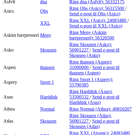
Asfvlt
dna
Ring dna (Asfvlt):
56332175
Ring Obs (Asics):
56315500
/
Asics
Obs
Send e-post
til Obs (Asics)
Ring XXL (Asics):
24083480
/
XXL
Send e-post
til XXL (Asics)
Ring Meny (Askim
Askim bærpresseri
Meny
bærpresseri):
56326500
Ring Skousen (Asko):
Asko
Skousen
56901227
/
Send e-post
til
Skousen (Asko)
Ring thansen (Aspen):
Aspen
thansen
31000000
/
Send e-post
til
thansen (Aspen)
Ring Sport 1 (Aspery):
Aspery
Sport 1
55700385
Ring Harddisk (Asus):
Asus
Harddisk
53500532
/
Send e-post
til
Harddisk (Asus)
Athea
Normal
Ring Normal (Athea):
40810207
Ring Skousen (Atlas):
Atlas
Skousen
56901227
/
Send e-post
til
Skousen (Atlas)
Ring XXL (Atomic):
24083480