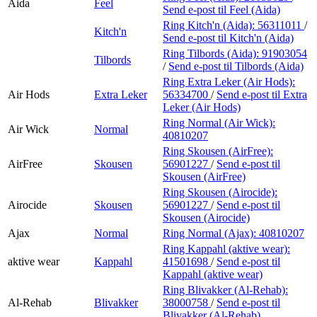
Aida
Feel
Send e-post
til Feel (Aida)
Ring Kitch'n (Aida):
56311011
/
Kitch'n
Send e-post
til Kitch'n (Aida)
Ring Tilbords (Aida):
91903054
Tilbords
/
Send e-post
til Tilbords (Aida)
Ring Extra Leker (Air Hods):
Air Hods
Extra Leker
56334700
/
Send e-post
til Extra
Leker (Air Hods)
Ring Normal (Air Wick):
Air Wick
Normal
40810207
Ring Skousen (AirFree):
AirFree
Skousen
56901227
/
Send e-post
til
Skousen (AirFree)
Ring Skousen (Airocide):
Airocide
Skousen
56901227
/
Send e-post
til
Skousen (Airocide)
Ajax
Normal
Ring Normal (Ajax):
40810207
Ring Kappahl (aktive wear):
aktive wear
Kappahl
41501698
/
Send e-post
til
Kappahl (aktive wear)
Ring Blivakker (Al-Rehab):
Al-Rehab
Blivakker
38000758
/
Send e-post
til
Blivakker (Al-Rehab)