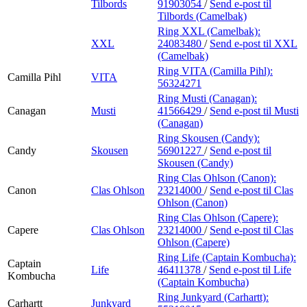
Tilbords
91903054
/
Send e-post
til
Tilbords (Camelbak)
Ring XXL (Camelbak):
XXL
24083480
/
Send e-post
til XXL
(Camelbak)
Ring VITA (Camilla Pihl):
Camilla Pihl
VITA
56324271
Ring Musti (Canagan):
Canagan
Musti
41566429
/
Send e-post
til Musti
(Canagan)
Ring Skousen (Candy):
Candy
Skousen
56901227
/
Send e-post
til
Skousen (Candy)
Ring Clas Ohlson (Canon):
Canon
Clas Ohlson
23214000
/
Send e-post
til Clas
Ohlson (Canon)
Ring Clas Ohlson (Capere):
Capere
Clas Ohlson
23214000
/
Send e-post
til Clas
Ohlson (Capere)
Ring Life (Captain Kombucha):
Captain
Life
46411378
/
Send e-post
til Life
Kombucha
(Captain Kombucha)
Ring Junkyard (Carhartt):
Carhartt
Junkyard