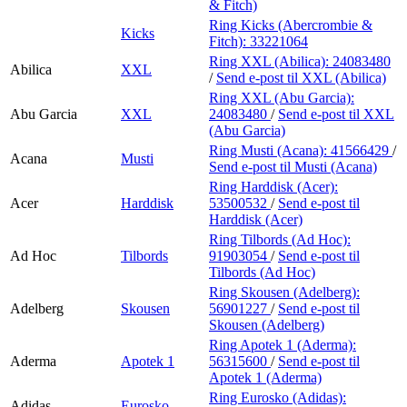
& Fitch)
Ring Kicks (Abercrombie &
Kicks
Fitch):
33221064
Ring XXL (Abilica):
24083480
Abilica
XXL
/
Send e-post
til XXL (Abilica)
Ring XXL (Abu Garcia):
Abu Garcia
XXL
24083480
/
Send e-post
til XXL
(Abu Garcia)
Ring Musti (Acana):
41566429
/
Acana
Musti
Send e-post
til Musti (Acana)
Ring Harddisk (Acer):
Acer
Harddisk
53500532
/
Send e-post
til
Harddisk (Acer)
Ring Tilbords (Ad Hoc):
Ad Hoc
Tilbords
91903054
/
Send e-post
til
Tilbords (Ad Hoc)
Ring Skousen (Adelberg):
Adelberg
Skousen
56901227
/
Send e-post
til
Skousen (Adelberg)
Ring Apotek 1 (Aderma):
Aderma
Apotek 1
56315600
/
Send e-post
til
Apotek 1 (Aderma)
Ring Eurosko (Adidas):
Adidas
Eurosko