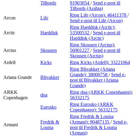
Tilbords
91903054
/
Send e-post
til
Tilbords (Arabia)
Ring Life (Arcon):
46411378
/
Arcon
Life
Send e-post
til Life (Arcon)
Ring Harddisk (Arctic):
Arctic
Harddisk
53500532
/
Send e-post
til
Harddisk (Arctic)
Ring Skousen (Arctus):
Arctus
Skousen
56901227
/
Send e-post
til
Skousen (Arctus)
Ardell
Kicks
Ring Kicks (Ardell):
33221064
Ring Blivakker (Ariana
Grande):
38000758
/
Send e-
Ariana Grande
Blivakker
post
til Blivakker (Ariana
Grande)
ARKK
Ring dna (ARKK Copenhagen):
dna
Copenhagen
56332175
Ring Eurosko (ARKK
Eurosko
Copenhagen):
56332175
Ring Fredrik & Louisa
Fredrik &
(Armani):
90487135
/
Send e-
Armani
Louisa
post
til Fredrik & Louisa
(Armani)