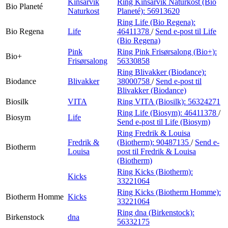
Kinsarvik
Ring Kinsarvik Naturkost (Bio
Bio Planeté
Naturkost
Planeté):
56913620
Ring Life (Bio Regena):
Bio Regena
Life
46411378
/
Send e-post
til Life
(Bio Regena)
Pink
Ring Pink Frisørsalong (Bio+):
Bio+
Frisørsalong
56330858
Ring Blivakker (Biodance):
Biodance
Blivakker
38000758
/
Send e-post
til
Blivakker (Biodance)
Biosilk
VITA
Ring VITA (Biosilk):
56324271
Ring Life (Biosym):
46411378
/
Biosym
Life
Send e-post
til Life (Biosym)
Ring Fredrik & Louisa
Fredrik &
(Biotherm):
90487135
/
Send e-
Biotherm
Louisa
post
til Fredrik & Louisa
(Biotherm)
Ring Kicks (Biotherm):
Kicks
33221064
Ring Kicks (Biotherm Homme):
Biotherm Homme
Kicks
33221064
Ring dna (Birkenstock):
Birkenstock
dna
56332175