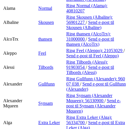
Ring Normal (Alama):
Alama
Normal
40810207
Ring Skousen (Albaline):
Albaline
Skousen
56901227
/
Send e-post
til
Skousen (Albaline)
Ring thansen (AlcoTrx):
AlcoTrx
thansen
31000000
/
Send e-post
til
thansen (AlcoTrx)
Ring Feel (Aleppo):
21053029
/
Aleppo
Feel
Send e-post
til Feel (Aleppo)
Ring Tilbords (Alessi):
Alessi
Tilbords
91903054
/
Send e-post
til
Tilbords (Alessi)
Ring Gullfunn (Alexander):
960
Alexander
Gullfunn
07 038
/
Send e-post
til Gullfunn
(Alexander)
Ring Synsam (Alexander
Alexander
Mqueen):
56330900
/
Send e-
Synsam
Mqueen
post
til Synsam (Alexander
Mqueen)
Ring Extra Leker (Alga):
Alga
Extra Leker
56334700
/
Send e-post
til Extra
Leker (Alga)