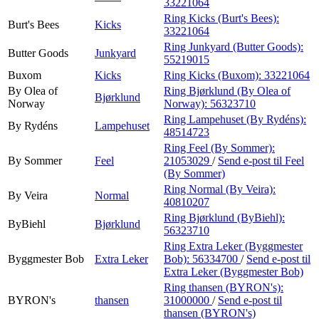
33221064
Ring Kicks (Burt's Bees):
Burt's Bees
Kicks
33221064
Ring Junkyard (Butter Goods):
Butter Goods
Junkyard
55219015
Buxom
Kicks
Ring Kicks (Buxom):
33221064
By Olea of
Ring Bjørklund (By Olea of
Bjørklund
Norway
Norway):
56323710
Ring Lampehuset (By Rydéns):
By Rydéns
Lampehuset
48514723
Ring Feel (By Sommer):
By Sommer
Feel
21053029
/
Send e-post
til Feel
(By Sommer)
Ring Normal (By Veira):
By Veira
Normal
40810207
Ring Bjørklund (ByBiehl):
ByBiehl
Bjørklund
56323710
Ring Extra Leker (Byggmester
Byggmester Bob
Extra Leker
Bob):
56334700
/
Send e-post
til
Extra Leker (Byggmester Bob)
Ring thansen (BYRON's):
BYRON's
thansen
31000000
/
Send e-post
til
thansen (BYRON's)