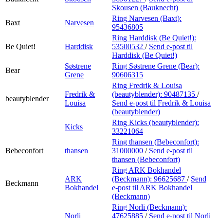
Skousen (Bauknecht)
Ring Narvesen (Baxt):
Baxt
Narvesen
95436805
Ring Harddisk (Be Quiet!):
Be Quiet!
Harddisk
53500532
/
Send e-post
til
Harddisk (Be Quiet!)
Søstrene
Ring Søstrene Grene (Bear):
Bear
Grene
90606315
Ring Fredrik & Louisa
Fredrik &
(beautyblender):
90487135
/
beautyblender
Louisa
Send e-post
til Fredrik & Louisa
(beautyblender)
Ring Kicks (beautyblender):
Kicks
33221064
Ring thansen (Bebeconfort):
Bebeconfort
thansen
31000000
/
Send e-post
til
thansen (Bebeconfort)
Ring ARK Bokhandel
ARK
(Beckmann):
96625687
/
Send
Beckmann
Bokhandel
e-post
til ARK Bokhandel
(Beckmann)
Ring Norli (Beckmann):
Norli
47625885
/
Send e-post
til Norli