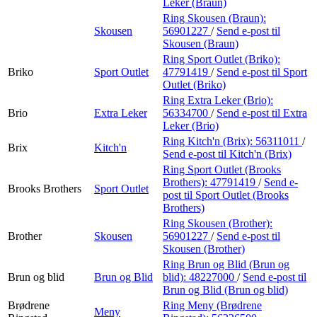
Leker (Braun)
Ring Skousen (Braun):
Skousen
56901227
/
Send e-post
til
Skousen (Braun)
Ring Sport Outlet (Briko):
Briko
Sport Outlet
47791419
/
Send e-post
til Sport
Outlet (Briko)
Ring Extra Leker (Brio):
Brio
Extra Leker
56334700
/
Send e-post
til Extra
Leker (Brio)
Ring Kitch'n (Brix):
56311011
/
Brix
Kitch'n
Send e-post
til Kitch'n (Brix)
Ring Sport Outlet (Brooks
Brothers):
47791419
/
Send e-
Brooks Brothers
Sport Outlet
post
til Sport Outlet (Brooks
Brothers)
Ring Skousen (Brother):
Brother
Skousen
56901227
/
Send e-post
til
Skousen (Brother)
Ring Brun og Blid (Brun og
Brun og blid
Brun og Blid
blid):
48227000
/
Send e-post
til
Brun og Blid (Brun og blid)
Brødrene
Ring Meny (Brødrene
Meny