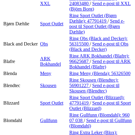
XXL
24083480
/
Send e-post
til XXL
(Björn Borg)
Ring Sport Outlet (Bjørn
Dæhlie):
47791419
/
Send e-
Bjørn Dæhlie
Sport Outlet
post
til Sport Outlet (Bjørn
Dæhlie)
Ring Obs (Black and Decker):
Black and Decker
Obs
56315500
/
Send e-post
til Obs
(Black and Decker)
Ring ARK Bokhandel (Blafre):
ARK
Blafre
96625687
/
Send e-post
til ARK
Bokhandel
Bokhandel (Blafre)
Blenda
Meny
Ring Meny (Blenda):
56326500
Ring Skousen (Blendtec):
Blendtec
Skousen
56901227
/
Send e-post
til
Skousen (Blendtec)
Ring Sport Outlet (Blizzard):
Blizzard
Sport Outlet
47791419
/
Send e-post
til Sport
Outlet (Blizzard)
Ring Gullfunn (Blomdahl):
960
Blomdahl
Gullfunn
07 038
/
Send e-post
til Gullfunn
(Blomdahl)
Ring Extra Leker (Blox):