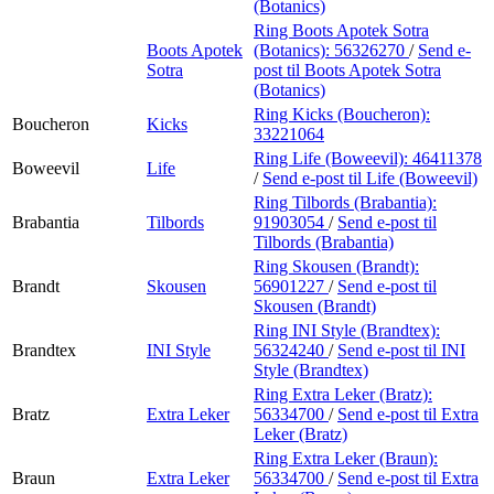
(Botanics)
Ring Boots Apotek Sotra
Boots Apotek
(Botanics):
56326270
/
Send e-
Sotra
post
til Boots Apotek Sotra
(Botanics)
Ring Kicks (Boucheron):
Boucheron
Kicks
33221064
Ring Life (Boweevil):
46411378
Boweevil
Life
/
Send e-post
til Life (Boweevil)
Ring Tilbords (Brabantia):
Brabantia
Tilbords
91903054
/
Send e-post
til
Tilbords (Brabantia)
Ring Skousen (Brandt):
Brandt
Skousen
56901227
/
Send e-post
til
Skousen (Brandt)
Ring INI Style (Brandtex):
Brandtex
INI Style
56324240
/
Send e-post
til INI
Style (Brandtex)
Ring Extra Leker (Bratz):
Bratz
Extra Leker
56334700
/
Send e-post
til Extra
Leker (Bratz)
Ring Extra Leker (Braun):
Braun
Extra Leker
56334700
/
Send e-post
til Extra