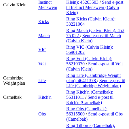
Instinct
Klein):
45263503
/
Send e-post
Calvin Klein
Menswear
til Instinct Menswear (Calvin
Klein)
Ring Kicks (Calvin Klein):
Kicks
33221064
Ring Match (Calvin Klein):
453
Match
75 022
/
Send e-post
til Match
(Calvin Klein)
Ring VIC (Calvin Klein):
VIC
56901202
Ring Volt (Calvin Klein):
Volt
55219330
/
Send e-post
til Volt
(Calvin Klein)
Ring Life (Cambridge Weight
Cambridge
Life
plan):
46411378
/
Send e-post
til
Weight plan
Life (Cambridge Weight plan)
Ring Kitch'n (Camelbak):
Camelbak
Kitch'n
56311011
/
Send e-post
til
Kitch'n (Camelbak)
Ring Obs (Camelbak):
Obs
56315500
/
Send e-post
til Obs
(Camelbak)
Ring Tilbords (Camelbak):