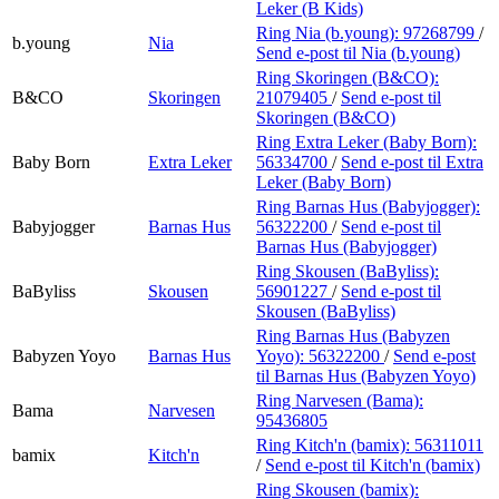
Leker (B Kids)
Ring Nia (b.young):
97268799
/
b.young
Nia
Send e-post
til Nia (b.young)
Ring Skoringen (B&CO):
B&CO
Skoringen
21079405
/
Send e-post
til
Skoringen (B&CO)
Ring Extra Leker (Baby Born):
Baby Born
Extra Leker
56334700
/
Send e-post
til Extra
Leker (Baby Born)
Ring Barnas Hus (Babyjogger):
Babyjogger
Barnas Hus
56322200
/
Send e-post
til
Barnas Hus (Babyjogger)
Ring Skousen (BaByliss):
BaByliss
Skousen
56901227
/
Send e-post
til
Skousen (BaByliss)
Ring Barnas Hus (Babyzen
Babyzen Yoyo
Barnas Hus
Yoyo):
56322200
/
Send e-post
til Barnas Hus (Babyzen Yoyo)
Ring Narvesen (Bama):
Bama
Narvesen
95436805
Ring Kitch'n (bamix):
56311011
bamix
Kitch'n
/
Send e-post
til Kitch'n (bamix)
Ring Skousen (bamix):