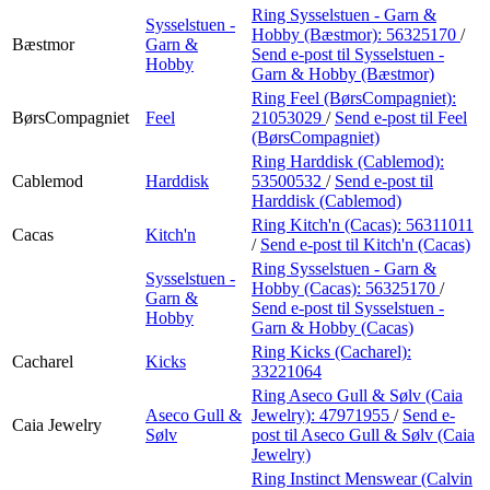
Ring Sysselstuen - Garn &
Sysselstuen -
Hobby (Bæstmor):
56325170
/
Bæstmor
Garn &
Send e-post
til Sysselstuen -
Hobby
Garn & Hobby (Bæstmor)
Ring Feel (BørsCompagniet):
BørsCompagniet
Feel
21053029
/
Send e-post
til Feel
(BørsCompagniet)
Ring Harddisk (Cablemod):
Cablemod
Harddisk
53500532
/
Send e-post
til
Harddisk (Cablemod)
Ring Kitch'n (Cacas):
56311011
Cacas
Kitch'n
/
Send e-post
til Kitch'n (Cacas)
Ring Sysselstuen - Garn &
Sysselstuen -
Hobby (Cacas):
56325170
/
Garn &
Send e-post
til Sysselstuen -
Hobby
Garn & Hobby (Cacas)
Ring Kicks (Cacharel):
Cacharel
Kicks
33221064
Ring Aseco Gull & Sølv (Caia
Aseco Gull &
Jewelry):
47971955
/
Send e-
Caia Jewelry
Sølv
post
til Aseco Gull & Sølv (Caia
Jewelry)
Ring Instinct Menswear (Calvin