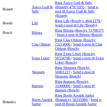
Ring Aseco Gull & Sølv
Aseco Gull &
(Bonett):
47971955
/
Send e-
Bonett
Sølv
post
til Aseco Gull & Sølv
(Bonett)
Ring Life (Boody):
46411378
/
Boody
Life
Send e-post
til Life (Boody)
Ring Bilxtra (Bosch):
55706375
Bosch
Bilxtra
/
Send e-post
til Bilxtra (Bosch)
Ring Clas Ohlson (Bosch):
Clas Ohlson
23214000
/
Send e-post
til Clas
Ohlson (Bosch)
Ring Extra Leker (Bosch):
Extra Leker
56334700
/
Send e-post
til Extra
Leker (Bosch)
Ring Skousen (Bosch):
Skousen
56901227
/
Send e-post
til
Skousen (Bosch)
Ring thansen (Bosch):
thansen
31000000
/
Send e-post
til
thansen (Bosch)
Ring Boots Apotek Sartor
Boots Apotek
(Botanics):
56335960
/
Send e-
Botanics
Sartor
post
til Boots Apotek Sartor