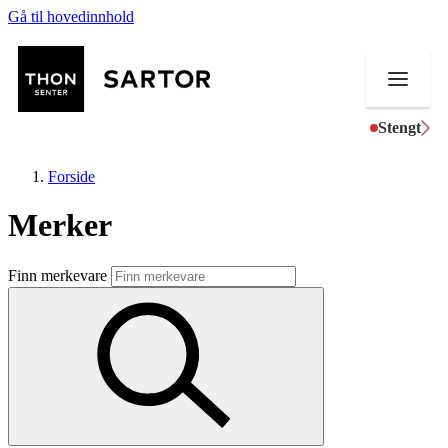
Gå til hovedinnhold
Stengt
Forside
Merker
Butikker
Finn merkevare
Mat og drikke
Aktiviteter
Tilbud
Kundeklubb