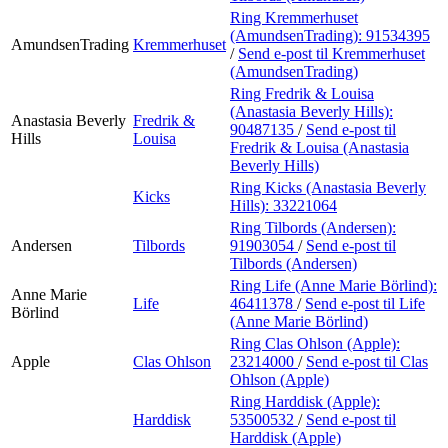
Ring Kremmerhuset
(AmundsenTrading):
91534395
AmundsenTrading
Kremmerhuset
/
Send e-post
til Kremmerhuset
(AmundsenTrading)
Ring Fredrik & Louisa
(Anastasia Beverly Hills):
Anastasia Beverly
Fredrik &
90487135
/
Send e-post
til
Hills
Louisa
Fredrik & Louisa (Anastasia
Beverly Hills)
Ring Kicks (Anastasia Beverly
Kicks
Hills):
33221064
Ring Tilbords (Andersen):
Andersen
Tilbords
91903054
/
Send e-post
til
Tilbords (Andersen)
Ring Life (Anne Marie Börlind):
Anne Marie
Life
46411378
/
Send e-post
til Life
Börlind
(Anne Marie Börlind)
Ring Clas Ohlson (Apple):
Apple
Clas Ohlson
23214000
/
Send e-post
til Clas
Ohlson (Apple)
Ring Harddisk (Apple):
Harddisk
53500532
/
Send e-post
til
Harddisk (Apple)