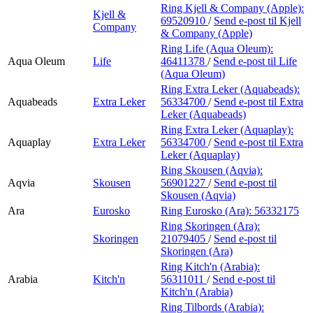
Ring Kjell & Company (Apple):
Kjell &
69520910
/
Send e-post
til Kjell
Company
& Company (Apple)
Ring Life (Aqua Oleum):
Aqua Oleum
Life
46411378
/
Send e-post
til Life
(Aqua Oleum)
Ring Extra Leker (Aquabeads):
Aquabeads
Extra Leker
56334700
/
Send e-post
til Extra
Leker (Aquabeads)
Ring Extra Leker (Aquaplay):
Aquaplay
Extra Leker
56334700
/
Send e-post
til Extra
Leker (Aquaplay)
Ring Skousen (Aqvia):
Aqvia
Skousen
56901227
/
Send e-post
til
Skousen (Aqvia)
Ara
Eurosko
Ring Eurosko (Ara):
56332175
Ring Skoringen (Ara):
Skoringen
21079405
/
Send e-post
til
Skoringen (Ara)
Ring Kitch'n (Arabia):
Arabia
Kitch'n
56311011
/
Send e-post
til
Kitch'n (Arabia)
Ring Tilbords (Arabia):