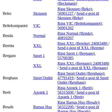
(Beckmann)
Ring Skousen (Beko):
Beko
Skousen
56901227
/
Send e-post
til
Skousen (Beko)
Ring VIC (Beltekompaniet):
Beltekompaniet
VIC
56901202
Ring Normal (Benda):
Benda
Normal
40810207
Ring XXL (Beretta):
24083480
/
Beretta
XXL
Send e-post
til XXL (Beretta)
Ring Sport 1 (Bergans):
Bergans
Sport 1
55700385
Ring XXL (Bergans):
24083480
XXL
/
Send e-post
til XXL (Bergans)
Ring Sport Outlet (Berghaus):
Berghaus
Sport Outlet
47791419
/
Send e-post
til Sport
Outlet (Berghaus)
Ring Apotek 1 (Berit):
Berit
Apotek 1
56315600
/
Send e-post
til
Apotek 1 (Berit)
Ring Barnas Hus (Besafe):
Besafe
Barnas Hus
56322200
/
Send e-post
til
Barnas Hus (Besafe)