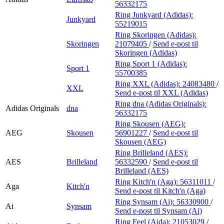
56332175
Ring Junkyard (Adidas):
Junkyard
55219015
Ring Skoringen (Adidas):
Skoringen
21079405
/
Send e-post
til
Skoringen (Adidas)
Ring Sport 1 (Adidas):
Sport 1
55700385
Ring XXL (Adidas):
24083480
/
XXL
Send e-post
til XXL (Adidas)
Ring dna (Adidas Originals):
Adidas Originals
dna
56332175
Ring Skousen (AEG):
AEG
Skousen
56901227
/
Send e-post
til
Skousen (AEG)
Ring Brilleland (AES):
AES
Brilleland
56332590
/
Send e-post
til
Brilleland (AES)
Ring Kitch'n (Aga):
56311011
/
Aga
Kitch'n
Send e-post
til Kitch'n (Aga)
Ring Synsam (Ai):
56330900
/
Ai
Synsam
Send e-post
til Synsam (Ai)
Ring Feel (Aida):
21053029
/