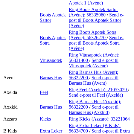
Apotek 1 (Avène)
Ring Boots Apotek Sartor
Boots Apotek
(Avène):
56335960
/
Send e-
Sartor
post
til Boots Apotek Sartor
(Avène)
Ring Boots Apotek Sotra
Boots Apotek
(Avène):
56326270
/
Send e-
Sotra
post
til Boots Apotek Sotra
(Avène)
Ring Vitusapotek (Avène):
Vitusapotek
56331400
/
Send e-post
til
Vitusapotek (Avène)
Ring Barnas Hus (Avent):
Avent
Barnas Hus
56322200
/
Send e-post
til
Barnas Hus (Avent)
Ring Feel (Axelda):
21053029
/
Axelda
Feel
Send e-post
til Feel (Axelda)
Ring Barnas Hus (Axxkid):
Axxkid
Barnas Hus
56322200
/
Send e-post
til
Barnas Hus (Axxkid)
Azzaro
Kicks
Ring Kicks (Azzaro):
33221064
Ring Extra Leker (B Kids):
B Kids
Extra Leker
56334700
/
Send e-post
til Extra