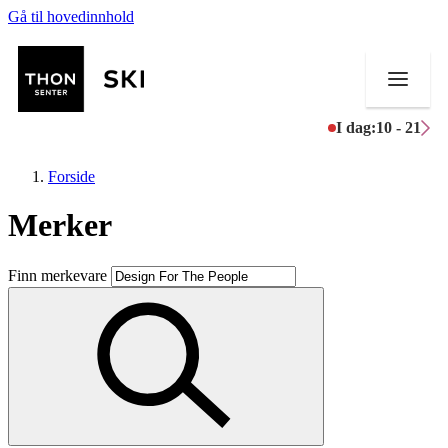
Gå til hovedinnhold
I dag:
10 - 21
Forside
Merker
Butikker
Finn merkevare
Mat og drikke
Helse
Aktiviteter
Tilbud