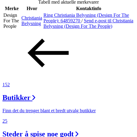
Tabell med aktuelle merkevarer
Inspirasjon
Merke
Hvor
Kontaktinfo
Design
Ring Christiania Belysning (Design For The
Christiania
For The
People):
64859270
/
Send e-post
til Christiania
Belysning
People
Belysning (Design For The People)
Søk
Åpningstider
Praktisk informasjon
Ledige stillinger
152
Magasin
Butikker
Gavekort
Finn det du trenger blant et bredt utvalg butikker
Finn frem
25
Personal Shopper
Steder å spise noe godt