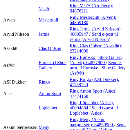
Ring VITA (Art Deco):
VITA
64876211
Ring Mestergull (Arven):
Arven
Mestergull
64859180
Ring Jernia (Arvid Nilsson):
Arvid Nilsson
Jernia
40005947
/
Send e-post
til
Jernia (Arvid Nilsson)
Ring Clas Ohlson (Asaklitt):
Asaklitt
Clas Ohlson
23214000
Ring Eurosko | Shoe Gallery
Eurosko | Shoe
(Asfvlt):
64877900
/
Send e-
Asfvlt
Gallery
post
til Eurosko | Shoe Gallery
(Asfvlt)
Ring Ringo (ASI Dukker):
ASI Dukker
Ringo
41138150
Ring Anton Sport (Asics):
Asics
Anton Sport
47474168
Ring Löplabbet (Asics):
Löplabbet
40004884
/
Send e-post
til
Löplabbet (Asics)
Ring Meny (Askim
bærpresseri):
64859900
/
Send
Askim bærpresseri
Meny
e-post
til Meny (Askim