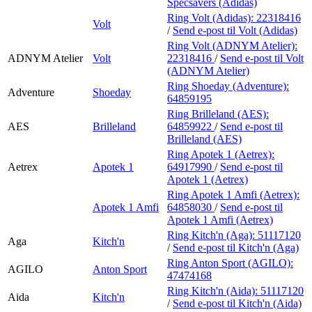
Specsavers (Adidas)
Ring Volt (Adidas):
22318416
Volt
/
Send e-post
til Volt (Adidas)
Ring Volt (ADNYM Atelier):
ADNYM Atelier
Volt
22318416
/
Send e-post
til Volt
(ADNYM Atelier)
Ring Shoeday (Adventure):
Adventure
Shoeday
64859195
Ring Brilleland (AES):
AES
Brilleland
64859922
/
Send e-post
til
Brilleland (AES)
Ring Apotek 1 (Aetrex):
Aetrex
Apotek 1
64917990
/
Send e-post
til
Apotek 1 (Aetrex)
Ring Apotek 1 Amfi (Aetrex):
Apotek 1 Amfi
64858030
/
Send e-post
til
Apotek 1 Amfi (Aetrex)
Ring Kitch'n (Aga):
51117120
Aga
Kitch'n
/
Send e-post
til Kitch'n (Aga)
Ring Anton Sport (AGILO):
AGILO
Anton Sport
47474168
Ring Kitch'n (Aida):
51117120
Aida
Kitch'n
/
Send e-post
til Kitch'n (Aida)