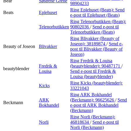
Bear
Søstrene Grene
98904233
Ring Eplehuset (Beats):
Send
Beats
Eplehuset
e-post
til Eplehuset (Beats)
Ring Telenorbutikken (Beats):
Telenorbutikken
90802036
/
Send e-post
til
Telenorbutikken (Beats)
Ring Blivakker (Beauty of
Joseon):
38189874
/
Send e-
Beauty of Joseon
Blivakker
post
til Blivakker (Beauty of
Joseon)
Ring Fredrik & Louisa
Fredrik &
(beautyblender):
90487171
/
beautyblender
Louisa
Send e-post
til Fredrik &
Louisa (beautyblender)
Ring Kicks (beautyblender):
Kicks
33221043
Ring ARK Bokhandel
ARK
(Beckmann):
96625626
/
Send
Beckmann
Bokhandel
e-post
til ARK Bokhandel
(Beckmann)
Ring Norli (Beckmann):
Norli
46818634
/
Send e-post
til
Norli (Beckmann)