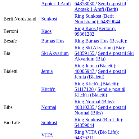
Apotek 1 Amfi
64858030
/
Send e-post
til
Apotek 1 Amfi (Berit)
Ring Sunkost (Berit
Berit Nordstrand
Sunkost
Nordstrand):
64859044
Ring Kaos (Bertoni):
Bertoni
Kaos
99361282
Besafe
Barnas Hus
Ring Barnas Hus (Besafe):
Ring Ski Akvarium (Bia):
Bia
Ski Akvarium
64859155
/
Send e-post
til Ski
Akvarium (Bia)
Ring Jernia (Bialetti):
Bialetti
Jernia
40005947
/
Send e-post
til
Jernia (Bialetti)
Ring Kitch'n (Bialetti):
Kitch'n
51117120
/
Send e-post
til
Kitch'n (Bialetti)
Ring Normal (Bibs):
Bibs
Normal
40810235
/
Send e-post
til
Normal (Bibs)
Ring Sunkost (Bio Life):
Bio Life
Sunkost
64859044
Ring VITA (Bio Life):
VITA
64876211