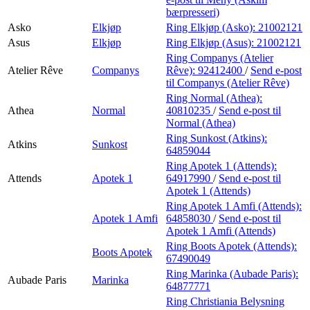
bærpresseri)
Asko
Elkjøp
Ring Elkjøp (Asko):
21002121
Asus
Elkjøp
Ring Elkjøp (Asus):
21002121
Ring Companys (Atelier
Atelier Rêve
Companys
Rêve):
92412400
/
Send e-post
til Companys (Atelier Rêve)
Ring Normal (Athea):
Athea
Normal
40810235
/
Send e-post
til
Normal (Athea)
Ring Sunkost (Atkins):
Atkins
Sunkost
64859044
Ring Apotek 1 (Attends):
Attends
Apotek 1
64917990
/
Send e-post
til
Apotek 1 (Attends)
Ring Apotek 1 Amfi (Attends):
Apotek 1 Amfi
64858030
/
Send e-post
til
Apotek 1 Amfi (Attends)
Ring Boots Apotek (Attends):
Boots Apotek
67490049
Ring Marinka (Aubade Paris):
Aubade Paris
Marinka
64877771
Ring Christiania Belysning