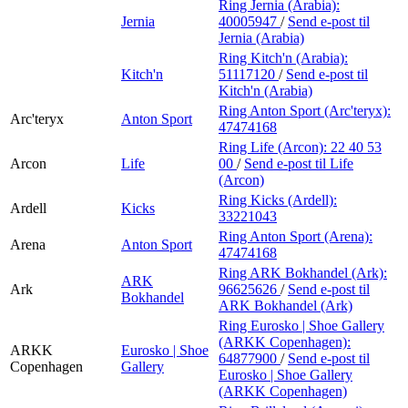
Ring Jernia (Arabia):
Jernia
40005947
/
Send e-post
til
Jernia (Arabia)
Ring Kitch'n (Arabia):
Kitch'n
51117120
/
Send e-post
til
Kitch'n (Arabia)
Ring Anton Sport (Arc'teryx):
Arc'teryx
Anton Sport
47474168
Ring Life (Arcon):
22 40 53
Arcon
Life
00
/
Send e-post
til Life
(Arcon)
Ring Kicks (Ardell):
Ardell
Kicks
33221043
Ring Anton Sport (Arena):
Arena
Anton Sport
47474168
Ring ARK Bokhandel (Ark):
ARK
Ark
96625626
/
Send e-post
til
Bokhandel
ARK Bokhandel (Ark)
Ring Eurosko | Shoe Gallery
(ARKK Copenhagen):
ARKK
Eurosko | Shoe
64877900
/
Send e-post
til
Copenhagen
Gallery
Eurosko | Shoe Gallery
(ARKK Copenhagen)