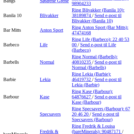
Bangs
Søstrene Grene
98904233
Ring Blivakker (Banila 10):
Banila 10
Blivakker
38189874
/
Send e-post
til
Blivakker (Banila 10)
Ring Anton Sport (Bar Mitts):
Bar Mitts
Anton Sport
47474168
Ring Life (Barbeco):
22 40 53
Barbeco
Life
00
/
Send e-post
til Life
(Barbeco)
Ring Normal (Barbells):
Barbells
Normal
40810235
/
Send e-post
til
Normal (Barbells)
Ring Lekia (Barbie):
Barbie
Lekia
46419732
/
Send e-post
til
Lekia (Barbie)
Ring Kase (Barbour):
Barbour
Kase
64876627
/
Send e-post
til
Kase (Barbour)
Ring Specsavers (Barbour):
67
Specsavers
20 46 20
/
Send e-post
til
Specsavers (Barbour)
Ring Fredrik & Louisa
Fredrik &
(bareMinerals):
90487171
/