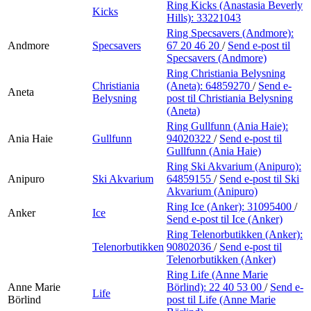
Ring Kicks (Anastasia Beverly
Kicks
Hills):
33221043
Ring Specsavers (Andmore):
Andmore
Specsavers
67 20 46 20
/
Send e-post
til
Specsavers (Andmore)
Ring Christiania Belysning
Christiania
(Aneta):
64859270
/
Send e-
Aneta
Belysning
post
til Christiania Belysning
(Aneta)
Ring Gullfunn (Ania Haie):
Ania Haie
Gullfunn
94020322
/
Send e-post
til
Gullfunn (Ania Haie)
Ring Ski Akvarium (Anipuro):
Anipuro
Ski Akvarium
64859155
/
Send e-post
til Ski
Akvarium (Anipuro)
Ring Ice (Anker):
31095400
/
Anker
Ice
Send e-post
til Ice (Anker)
Ring Telenorbutikken (Anker):
Telenorbutikken
90802036
/
Send e-post
til
Telenorbutikken (Anker)
Ring Life (Anne Marie
Anne Marie
Börlind):
22 40 53 00
/
Send e-
Life
Börlind
post
til Life (Anne Marie