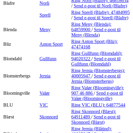
Ring Norli (Blafre):
46818634
Blafre
Norli
/
Send e-post
til Norli (Blafre)
Ring Sprell (Blafre):
47484995
Sprell
/
Send e-post
til Sprell (Blafre)
Ring Meny (Blenda):
Blenda
Meny
64859900
/
Send e-post
til
Meny (Blenda)
Ring Anton Sport (Bliz):
Bliz
Anton Sport
47474168
Ring Gullfunn (Blomdahl):
Blomdahl
Gullfunn
94020322
/
Send e-post
til
Gullfunn (Blomdahl)
Ring Jernia (Blomsterbergs):
Blomsterbergs
Jernia
40005947
/
Send e-post
til
Jernia (Blomsterbergs)
Ring Valør (Bloomingville):
Bloomingville
Valør
907 46 886
/
Send e-post
til
Valør (Bloomingville)
BLU
VIC
Ring VIC (BLU):
64877544
Ring Skonnord (Blæst):
Blæst
Skonnord
64911489
/
Send e-post
til
Skonnord (Blæst)
Ring Jernia (Blåtind):