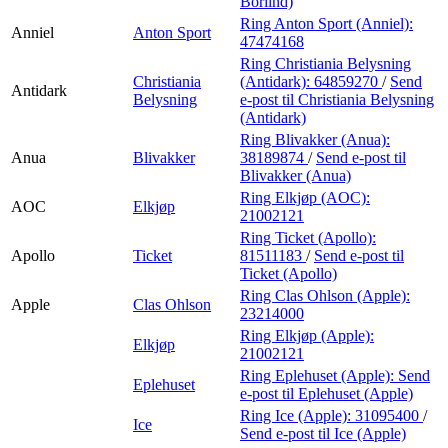
Börlind)
Ring Anton Sport (Anniel):
Anniel
Anton Sport
47474168
Ring Christiania Belysning
Christiania
(Antidark):
64859270
/
Send
Antidark
Belysning
e-post
til Christiania Belysning
(Antidark)
Ring Blivakker (Anua):
Anua
Blivakker
38189874
/
Send e-post
til
Blivakker (Anua)
Ring Elkjøp (AOC):
AOC
Elkjøp
21002121
Ring Ticket (Apollo):
Apollo
Ticket
81511183
/
Send e-post
til
Ticket (Apollo)
Ring Clas Ohlson (Apple):
Apple
Clas Ohlson
23214000
Ring Elkjøp (Apple):
Elkjøp
21002121
Ring Eplehuset (Apple):
Send
Eplehuset
e-post
til Eplehuset (Apple)
Ring Ice (Apple):
31095400
/
Ice
Send e-post
til Ice (Apple)