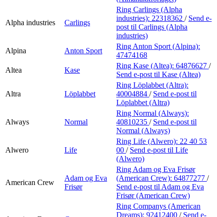
Ring Carlings (Alpha
industries):
22318362
/
Send e-
Alpha industries
Carlings
post
til Carlings (Alpha
industries)
Ring Anton Sport (Alpina):
Alpina
Anton Sport
47474168
Ring Kase (Altea):
64876627
/
Altea
Kase
Send e-post
til Kase (Altea)
Ring Löplabbet (Altra):
Altra
Löplabbet
40004884
/
Send e-post
til
Löplabbet (Altra)
Ring Normal (Always):
Always
Normal
40810235
/
Send e-post
til
Normal (Always)
Ring Life (Alwero):
22 40 53
Alwero
Life
00
/
Send e-post
til Life
(Alwero)
Ring Adam og Eva Frisør
Adam og Eva
(American Crew):
64877277
/
American Crew
Frisør
Send e-post
til Adam og Eva
Frisør (American Crew)
Ring Companys (American
Dreams):
92412400
/
Send e-