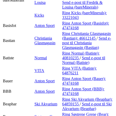
bareMinerals
Louisa
Send e-post
til Fredrik &
Louisa (bareMinerals)
Ring Kicks (bareMinerals):
Kicks
33221043
Ring Anton Sport (Basisfot):
Basisfot
Anton Sport
47474168
Ring Christiania Glasmagasin
Christiania
(Bastian):
46612145
/
Send e-
Bastian
Glasmagasin
post
til Christiania
Glasmagasin (Bastian)
Ring Normal (Batiste):
Batiste
Normal
40810235
/
Send e-post
til
Normal (Batiste)
Ring VITA (Batiste):
VITA
64876211
Ring Anton Sport (Bauer):
Bauer
Anton Sport
47474168
Ring Anton Sport (BBB):
BBB
Anton Sport
47474168
Ring Ski Akvarium (Beaphar):
Beaphar
Ski Akvarium
64859155
/
Send e-post
til Ski
Akvarium (Beaphar)
Ring Søstrene Grene (Bear):