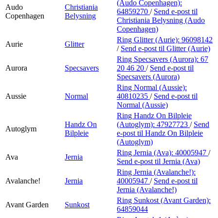
(Audo Copenhagen):
Audo
Christiania
64859270
/
Send e-post
til
Copenhagen
Belysning
Christiania Belysning (Audo
Copenhagen)
Ring Glitter (Aurie):
96098142
Aurie
Glitter
/
Send e-post
til Glitter (Aurie)
Ring Specsavers (Aurora):
67
Aurora
Specsavers
20 46 20
/
Send e-post
til
Specsavers (Aurora)
Ring Normal (Aussie):
Aussie
Normal
40810235
/
Send e-post
til
Normal (Aussie)
Ring Handz On Bilpleie
Handz On
(Autoglym):
47927723
/
Send
Autoglym
Bilpleie
e-post
til Handz On Bilpleie
(Autoglym)
Ring Jernia (Ava):
40005947
/
Ava
Jernia
Send e-post
til Jernia (Ava)
Ring Jernia (Avalanche!):
Avalanche!
Jernia
40005947
/
Send e-post
til
Jernia (Avalanche!)
Ring Sunkost (Avant Garden):
Avant Garden
Sunkost
64859044