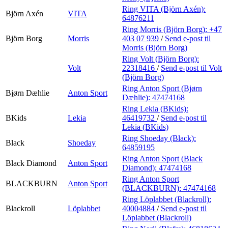
Ring VITA (Björn Axén):
Björn Axén
VITA
64876211
Ring Morris (Björn Borg):
+47
Björn Borg
Morris
403 07 939
/
Send e-post
til
Morris (Björn Borg)
Ring Volt (Björn Borg):
Volt
22318416
/
Send e-post
til Volt
(Björn Borg)
Ring Anton Sport (Bjørn
Bjørn Dæhlie
Anton Sport
Dæhlie):
47474168
Ring Lekia (BKids):
BKids
Lekia
46419732
/
Send e-post
til
Lekia (BKids)
Ring Shoeday (Black):
Black
Shoeday
64859195
Ring Anton Sport (Black
Black Diamond
Anton Sport
Diamond):
47474168
Ring Anton Sport
BLACKBURN
Anton Sport
(BLACKBURN):
47474168
Ring Löplabbet (Blackroll):
Blackroll
Löplabbet
40004884
/
Send e-post
til
Löplabbet (Blackroll)