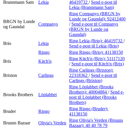
Brannmann Sam
Lekia
46419732
/
Send e-post
til
Lekia (Brannmann Sam)
Ring Companys (BRGN by
Lunde og Gaundal):
92412400
BRGN by Lunde
Companys
/
Send e-post
til Companys
og Gaundal
(BRGN by Lunde og
Gaundal)
Ring Lekia (Brio):
46419732
/
Brio
Lekia
Send e-post
til Lekia (Brio)
Ringo
Ring Ringo (Brio):
41138150
Ring Kitch'n (Brix):
51117120
Brix
Kitch'n
/
Send e-post
til Kitch'n (Brix)
Ring Carlings (Brixton):
Brixton
Carlings
22318362
/
Send e-post
til
Carlings (Brixton)
Ring Löplabbet (Brooks
Brothers):
40004884
/
Send e-
Brooks Brothers
Löplabbet
post
til Löplabbet (Brooks
Brothers)
Ring Ringo (Bruder):
Bruder
Ringo
41138150
Ring Olivia's Verden (Bruuns
Bruuns Bazaar
Olivia's Verden
Bazaar):
40 40 78 79