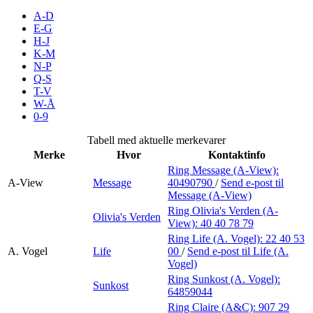
Inspirasjon
A-D
E-G
H-J
K-M
N-P
Søk
Q-S
T-V
W-Å
0-9
Åpningstider
Tabell med aktuelle merkevarer
Merke
Hvor
Kontaktinfo
Praktisk informasjon
Ring Message (A-View):
A-View
Message
40490790
/
Send e-post
til
Ledige stillinger
Message (A-View)
Magasin
Ring Olivia's Verden (A-
Olivia's Verden
View):
40 40 78 79
Gavekort
Ring Life (A. Vogel):
22 40 53
A. Vogel
Life
00
/
Send e-post
til Life (A.
Finn frem
Vogel)
Ring Sunkost (A. Vogel):
Sunkost
Personal Shopper
64859044
Ring Claire (A&C):
907 29