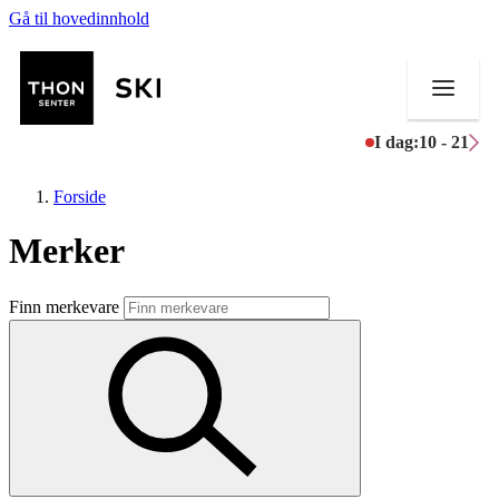
Gå til hovedinnhold
I dag:
10 - 21
Forside
Merker
Butikker
Finn merkevare
Mat og drikke
Helse
Aktiviteter
Tilbud