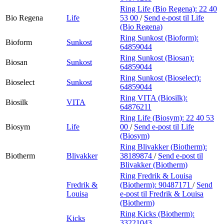
Ring Life (Bio Regena):
22 40
Bio Regena
Life
53 00
/
Send e-post
til Life
(Bio Regena)
Ring Sunkost (Bioform):
Bioform
Sunkost
64859044
Ring Sunkost (Biosan):
Biosan
Sunkost
64859044
Ring Sunkost (Bioselect):
Bioselect
Sunkost
64859044
Ring VITA (Biosilk):
Biosilk
VITA
64876211
Ring Life (Biosym):
22 40 53
Biosym
Life
00
/
Send e-post
til Life
(Biosym)
Ring Blivakker (Biotherm):
Biotherm
Blivakker
38189874
/
Send e-post
til
Blivakker (Biotherm)
Ring Fredrik & Louisa
Fredrik &
(Biotherm):
90487171
/
Send
Louisa
e-post
til Fredrik & Louisa
(Biotherm)
Ring Kicks (Biotherm):
Kicks
33221043