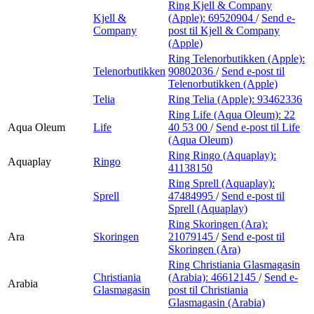
Ring Kjell & Company
Kjell &
(Apple):
69520904
/
Send e-
Company
post
til Kjell & Company
(Apple)
Ring Telenorbutikken (Apple):
Telenorbutikken
90802036
/
Send e-post
til
Telenorbutikken (Apple)
Telia
Ring Telia (Apple):
93462336
Ring Life (Aqua Oleum):
22
Aqua Oleum
Life
40 53 00
/
Send e-post
til Life
(Aqua Oleum)
Ring Ringo (Aquaplay):
Aquaplay
Ringo
41138150
Ring Sprell (Aquaplay):
Sprell
47484995
/
Send e-post
til
Sprell (Aquaplay)
Ring Skoringen (Ara):
Ara
Skoringen
21079145
/
Send e-post
til
Skoringen (Ara)
Ring Christiania Glasmagasin
Christiania
(Arabia):
46612145
/
Send e-
Arabia
Glasmagasin
post
til Christiania
Glasmagasin (Arabia)