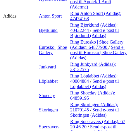
post
til Apotek 1 Amfi
(Aderma)
Ring Anton Sport (Adidas):
Adidas
Anton Sport
47474168
Ring Bjørklund (Adidas):
Bjørklund
40432244
/
Send e-post
til
Bjørklund (Adidas)
Ring Eurosko | Shoe Gallery
Eurosko | Shoe
(Adidas):
64877900
/
Send e-
Gallery
post
til Eurosko | Shoe Gallery
(Adidas)
Ring Junkyard (Adidas):
Junkyard
23122575
Ring Löplabbet (Adidas):
Löplabbet
40004884
/
Send e-post
til
Löplabbet (Adidas)
Ring Shoeday (Adidas):
Shoeday
64859195
Ring Skoringen (Adidas):
Skoringen
21079145
/
Send e-post
til
Skoringen (Adidas)
Ring Specsavers (Adidas):
67
Specsavers
20 46 20
/
Send e-post
til