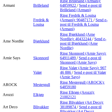
Ring Brilleland (Armani):
Armani
Brilleland
64859922
/
Send e-post
til
Brilleland (Armani)
Ring Fredrik & Louisa
Fredrik &
(Armani):
90487171
/
Send e-
Louisa
post
til Fredrik & Louisa
(Armani)
Ring Bjørklund (Arne
Nordlie):
40432244
/
Send e-
Arne Nordlie
Bjørklund
post
til Bjørklund (Arne
Nordlie)
Ring Skonnord (Arnie Says):
Arnie Says
Skonnord
64911489
/
Send e-post
til
Skonnord (Arnie Says)
Ring Valør (Arnie Says):
907
Valør
46 886
/
Send e-post
til Valør
(Arnie Says)
Ring Mestergull (AROCK):
AROCK
Mestergull
64859180
Ring Elkjøp (Arozzi):
Arozzi
Elkjøp
21002121
Ring Blivakker (Art Deco):
Art Deco
Blivakker
38189874
/
Send e-post
til
Blivakker (Art Deco)