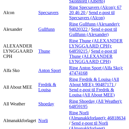
Skonnord (Alberto)
Ring Specsavers (Alcon):
67
Alcon
Specsavers
20 46 20
/
Send e-post
til
Specsavers (Alcon)
Ring Gullfunn (Alexander):
Alexander
Gullfunn
94020322
/
Send e-post
til
Gullfunn (Alexander)
Ring Thune (ALEXANDER
ALEXANDER
LYNGGAARD CPH):
LYNGGAARD
Thune
64859215
/
Send e-post
til
CPH
Thune (ALEXANDER
LYNGGAARD CPH)
Ring Anton Sport (Alfa Sko):
Alfa Sko
Anton Sport
47474168
Ring Fredrik & Louisa (All
Fredrik &
About MEE):
90487171
/
All About MEE
Louisa
Send e-post
til Fredrik &
Louisa (All About MEE)
Ring Shoeday (All Weather):
All Weather
Shoeday
64859195
Ring Norli
(Almanakkforlaget):
46818634
Almanakkforlaget
Norli
/
Send e-post
til Norli
(Almanakkforlaget)