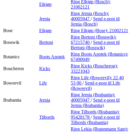
Ring Elkjøp (Bosch):
Elkjøp
21002121
Ring Jernia (Bosch):
Jernia
40005947
/
Send e-post
til
Jernia (Bosch)
Bose
Elkjøp
Ring Elkjøp (Bose):
21002121
Ring Bertoni (Bosswik):
Bosswik
Bertoni
67215740
/
Send e-post
til
Bertoni (Bosswik)
Ring Boots Apotek (Botanics):
Botanics
Boots Apotek
67490049
Ring Kicks (Boucheron):
Boucheron
Kicks
33221043
Ring Life (Boweevil):
22 40
Boweevil
Life
53 00
/
Send e-post
til Life
(Boweevil)
Ring Jernia (Brabantia):
Brabantia
Jernia
40005947
/
Send e-post
til
Jernia (Brabantia)
Ring Tilbords (Brabantia):
Tilbords
95428178
/
Send e-post
til
Tilbords (Brabantia)
Ring Lekia (Brannmann Sam):