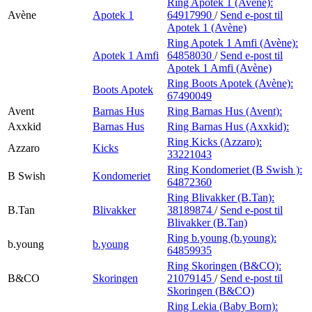
Ring Apotek 1 (Avène):
Avène
Apotek 1
64917990
/
Send e-post
til
Apotek 1 (Avène)
Ring Apotek 1 Amfi (Avène):
Apotek 1 Amfi
64858030
/
Send e-post
til
Apotek 1 Amfi (Avène)
Ring Boots Apotek (Avène):
Boots Apotek
67490049
Avent
Barnas Hus
Ring Barnas Hus (Avent):
Axxkid
Barnas Hus
Ring Barnas Hus (Axxkid):
Ring Kicks (Azzaro):
Azzaro
Kicks
33221043
Ring Kondomeriet (B Swish ):
B Swish
Kondomeriet
64872360
Ring Blivakker (B.Tan):
B.Tan
Blivakker
38189874
/
Send e-post
til
Blivakker (B.Tan)
Ring b.young (b.young):
b.young
b.young
64859935
Ring Skoringen (B&CO):
B&CO
Skoringen
21079145
/
Send e-post
til
Skoringen (B&CO)
Ring Lekia (Baby Born):