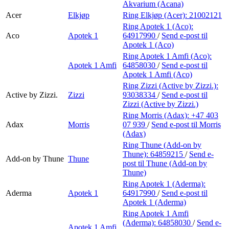
Akvarium (Acana)
Acer
Elkjøp
Ring Elkjøp (Acer):
21002121
Ring Apotek 1 (Aco):
Aco
Apotek 1
64917990
/
Send e-post
til
Apotek 1 (Aco)
Ring Apotek 1 Amfi (Aco):
Apotek 1 Amfi
64858030
/
Send e-post
til
Apotek 1 Amfi (Aco)
Ring Zizzi (Active by Zizzi.):
Active by Zizzi.
Zizzi
93038334
/
Send e-post
til
Zizzi (Active by Zizzi.)
Ring Morris (Adax):
+47 403
Adax
Morris
07 939
/
Send e-post
til Morris
(Adax)
Ring Thune (Add-on by
Thune):
64859215
/
Send e-
Add-on by Thune
Thune
post
til Thune (Add-on by
Thune)
Ring Apotek 1 (Aderma):
Aderma
Apotek 1
64917990
/
Send e-post
til
Apotek 1 (Aderma)
Ring Apotek 1 Amfi
(Aderma):
64858030
/
Send e-
Apotek 1 Amfi