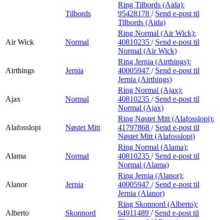
Ring Tilbords (Aida):
Tilbords
95428178
/
Send e-post
til
Tilbords (Aida)
Ring Normal (Air Wick):
Air Wick
Normal
40810235
/
Send e-post
til
Normal (Air Wick)
Ring Jernia (Airthings):
Airthings
Jernia
40005947
/
Send e-post
til
Jernia (Airthings)
Ring Normal (Ajax):
Ajax
Normal
40810235
/
Send e-post
til
Normal (Ajax)
Ring Nøstet Mitt (Alafosslopi):
Alafosslopi
Nøstet Mitt
41797868
/
Send e-post
til
Nøstet Mitt (Alafosslopi)
Ring Normal (Alama):
Alama
Normal
40810235
/
Send e-post
til
Normal (Alama)
Ring Jernia (Alanor):
Alanor
Jernia
40005947
/
Send e-post
til
Jernia (Alanor)
Ring Skonnord (Alberto):
Alberto
Skonnord
64911489
/
Send e-post
til