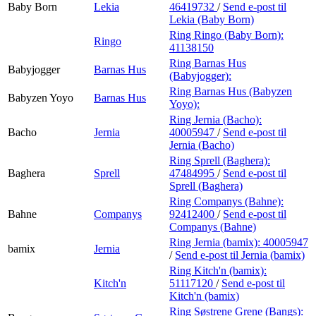
Baby Born
Lekia
46419732
/
Send e-post
til
Lekia (Baby Born)
Ring Ringo (Baby Born):
Ringo
41138150
Ring Barnas Hus
Babyjogger
Barnas Hus
(Babyjogger):
Ring Barnas Hus (Babyzen
Babyzen Yoyo
Barnas Hus
Yoyo):
Ring Jernia (Bacho):
Bacho
Jernia
40005947
/
Send e-post
til
Jernia (Bacho)
Ring Sprell (Baghera):
Baghera
Sprell
47484995
/
Send e-post
til
Sprell (Baghera)
Ring Companys (Bahne):
Bahne
Companys
92412400
/
Send e-post
til
Companys (Bahne)
Ring Jernia (bamix):
40005947
bamix
Jernia
/
Send e-post
til Jernia (bamix)
Ring Kitch'n (bamix):
Kitch'n
51117120
/
Send e-post
til
Kitch'n (bamix)
Ring Søstrene Grene (Bangs):