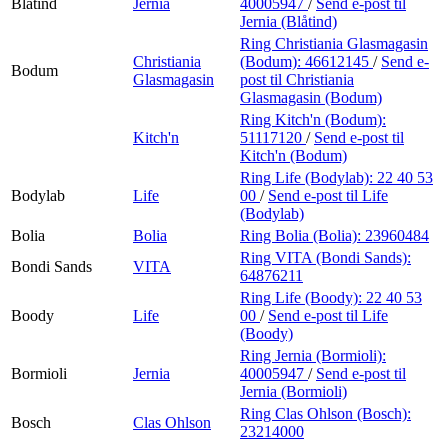
Blåtind
Jernia
40005947
/
Send e-post
til
Jernia (Blåtind)
Ring Christiania Glasmagasin
Christiania
(Bodum):
46612145
/
Send e-
Bodum
Glasmagasin
post
til Christiania
Glasmagasin (Bodum)
Ring Kitch'n (Bodum):
Kitch'n
51117120
/
Send e-post
til
Kitch'n (Bodum)
Ring Life (Bodylab):
22 40 53
Bodylab
Life
00
/
Send e-post
til Life
(Bodylab)
Bolia
Bolia
Ring Bolia (Bolia):
23960484
Ring VITA (Bondi Sands):
Bondi Sands
VITA
64876211
Ring Life (Boody):
22 40 53
Boody
Life
00
/
Send e-post
til Life
(Boody)
Ring Jernia (Bormioli):
Bormioli
Jernia
40005947
/
Send e-post
til
Jernia (Bormioli)
Ring Clas Ohlson (Bosch):
Bosch
Clas Ohlson
23214000