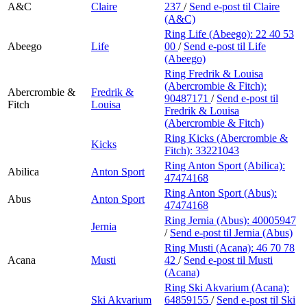
A&C
Claire
237
/
Send e-post
til Claire
(A&C)
Ring Life (Abeego):
22 40 53
Abeego
Life
00
/
Send e-post
til Life
(Abeego)
Ring Fredrik & Louisa
(Abercrombie & Fitch):
Abercrombie &
Fredrik &
90487171
/
Send e-post
til
Fitch
Louisa
Fredrik & Louisa
(Abercrombie & Fitch)
Ring Kicks (Abercrombie &
Kicks
Fitch):
33221043
Ring Anton Sport (Abilica):
Abilica
Anton Sport
47474168
Ring Anton Sport (Abus):
Abus
Anton Sport
47474168
Ring Jernia (Abus):
40005947
Jernia
/
Send e-post
til Jernia (Abus)
Ring Musti (Acana):
46 70 78
Acana
Musti
42
/
Send e-post
til Musti
(Acana)
Ring Ski Akvarium (Acana):
Ski Akvarium
64859155
/
Send e-post
til Ski