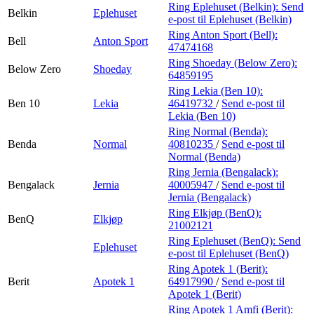
Ring Eplehuset (Belkin):
Send
Belkin
Eplehuset
e-post
til Eplehuset (Belkin)
Ring Anton Sport (Bell):
Bell
Anton Sport
47474168
Ring Shoeday (Below Zero):
Below Zero
Shoeday
64859195
Ring Lekia (Ben 10):
Ben 10
Lekia
46419732
/
Send e-post
til
Lekia (Ben 10)
Ring Normal (Benda):
Benda
Normal
40810235
/
Send e-post
til
Normal (Benda)
Ring Jernia (Bengalack):
Bengalack
Jernia
40005947
/
Send e-post
til
Jernia (Bengalack)
Ring Elkjøp (BenQ):
BenQ
Elkjøp
21002121
Ring Eplehuset (BenQ):
Send
Eplehuset
e-post
til Eplehuset (BenQ)
Ring Apotek 1 (Berit):
Berit
Apotek 1
64917990
/
Send e-post
til
Apotek 1 (Berit)
Ring Apotek 1 Amfi (Berit):