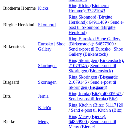
Ring Kicks (Biotherm
Biotherm Homme
Kicks
Homme):
33221043
Ring Skonnord (Birgitte
Herskind):
64911489
/
Send e-
Birgitte Herskind
Skonnord
post
til Skonnord (Birgitte
Herskind)
Ring Eurosko | Shoe Gallery
Eurosko | Shoe
(Birkenstock):
64877900
/
Birkenstock
Gallery
Send e-post
til Eurosko | Shoe
Gallery (Birkenstock)
Ring Skoringen (Birkenstock):
Skoringen
21079145
/
Send e-post
til
Skoringen (Birkenstock)
Ring Skoringen (Bisgaard):
Bisgaard
Skoringen
21079145
/
Send e-post
til
Skoringen (Bisgaard)
Ring Jernia (Bitz):
40005947
/
Bitz
Jernia
Send e-post
til Jernia (Bitz)
Ring Kitch'n (Bitz):
51117120
Kitch'n
/
Send e-post
til Kitch'n (Bitz)
Ring Meny (Bjerke):
Bjerke
Meny
64859900
/
Send e-post
til
Meny (Bjerke)