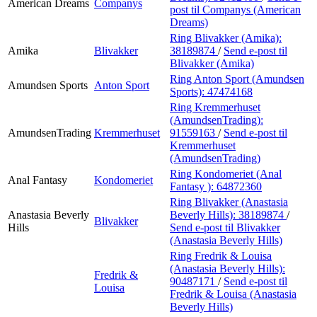
American Dreams
Companys
post
til Companys (American
Dreams)
Ring Blivakker (Amika):
Amika
Blivakker
38189874
/
Send e-post
til
Blivakker (Amika)
Ring Anton Sport (Amundsen
Amundsen Sports
Anton Sport
Sports):
47474168
Ring Kremmerhuset
(AmundsenTrading):
AmundsenTrading
Kremmerhuset
91559163
/
Send e-post
til
Kremmerhuset
(AmundsenTrading)
Ring Kondomeriet (Anal
Anal Fantasy
Kondomeriet
Fantasy ):
64872360
Ring Blivakker (Anastasia
Anastasia Beverly
Beverly Hills):
38189874
/
Blivakker
Hills
Send e-post
til Blivakker
(Anastasia Beverly Hills)
Ring Fredrik & Louisa
(Anastasia Beverly Hills):
Fredrik &
90487171
/
Send e-post
til
Louisa
Fredrik & Louisa (Anastasia
Beverly Hills)