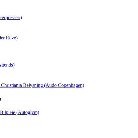
ærpresseri)
ier Rêve)
Attends)
il Christiania Belysning (Audo Copenhagen)
)
 Bilpleie (Autoglym)