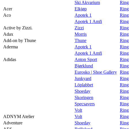
Ski Akvarium
Ring
Magasin
Acer
Elkjøp
Ring
Aco
Apotek 1
Ring
Gavekort
Apotek 1 Amfi
Ring
Finn frem
Active by Zizzi.
Zizzi
Ring 
Adax
Morris
Ring
Personal Shopper
Add-on by Thune
Thune
Ring
Aderma
Apotek 1
Ring
Apotek 1 Amfi
Ring
Adidas
Anton Sport
Ring
Bjørklund
Ring
Eurosko | Shoe Gallery
Ring
Junkyard
Ring
Löplabbet
Ring
Shoeday
Ring
Skoringen
Ring
Specsavers
Ring
Volt
Ring
ADNYM Atelier
Volt
Ring
Adventure
Shoeday
Ring