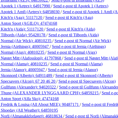
 Brilleland (AES):
64859922
/
Send e-post
til Brilleland (AES)
 Apotek 1 (Aetrex):
64917990
/
Send e-post
til Apotek 1 (Aetrex)
 Apotek 1 Amfi (Aetrex):
64858030
/
Send e-post
til Apotek 1 Amfi (A
 Kitch'n (Aga):
51117120
/
Send e-post
til Kitch'n (Aga)
 Anton Sport (AGILO):
47474168
 Kitch'n (Aida):
51117120
/
Send e-post
til Kitch'n (Aida)
 Tilbords (Aida):
95428178
/
Send e-post
til Tilbords (Aida)
 Normal (Air Wick):
40810235
/
Send e-post
til Normal (Air Wick)
Jernia (Airthings):
40005947
/
Send e-post
til Jernia (Airthings)
 Normal (Ajax):
40810235
/
Send e-post
til Normal (Ajax)
 Nøstet Mitt (Alafosslopi):
41797868
/
Send e-post
til Nøstet Mitt (Alaf
 Normal (Alama):
40810235
/
Send e-post
til Normal (Alama)
 Jernia (Alanor):
40005947
/
Send e-post
til Jernia (Alanor)
 Skonnord (Alberto):
64911489
/
Send e-post
til Skonnord (Alberto)
 Specsavers (Alcon):
67 20 46 20
/
Send e-post
til Specsavers (Alcon)
 Gullfunn (Alexander):
94020322
/
Send e-post
til Gullfunn (Alexande
g Thune (ALEXANDER LYNGGAARD CPH):
64859215
/
Send e-p
 Anton Sport (Alfa Sko):
47474168
 Fredrik & Louisa (All About MEE):
90487171
/
Send e-post
til Fred
 Shoeday (All Weather):
64859195
 Norli (Almanakkforlaget):
46818634
/
Send e-post
til Norli (Almanakk