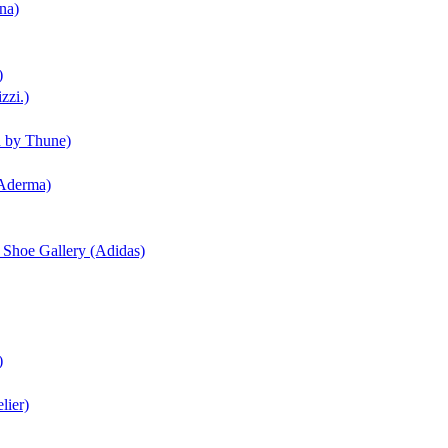
na)
)
zzi.)
n by Thune)
(Aderma)
| Shoe Gallery (Adidas)
)
lier)