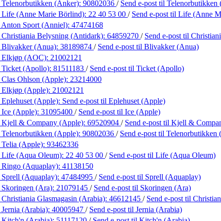
 Telenorbutikken (Anker):
90802036
/
Send e-post
til Telenorbutikken
 Life (Anne Marie Börlind):
22 40 53 00
/
Send e-post
til Life (Anne M
 Anton Sport (Anniel):
47474168
 Christiania Belysning (Antidark):
64859270
/
Send e-post
til Christia
 Blivakker (Anua):
38189874
/
Send e-post
til Blivakker (Anua)
 Elkjøp (AOC):
21002121
 Ticket (Apollo):
81511183
/
Send e-post
til Ticket (Apollo)
 Clas Ohlson (Apple):
23214000
 Elkjøp (Apple):
21002121
 Eplehuset (Apple):
Send e-post
til Eplehuset (Apple)
 Ice (Apple):
31095400
/
Send e-post
til Ice (Apple)
 Kjell & Company (Apple):
69520904
/
Send e-post
til Kjell & Compa
 Telenorbutikken (Apple):
90802036
/
Send e-post
til Telenorbutikken
 Telia (Apple):
93462336
 Life (Aqua Oleum):
22 40 53 00
/
Send e-post
til Life (Aqua Oleum)
 Ringo (Aquaplay):
41138150
 Sprell (Aquaplay):
47484995
/
Send e-post
til Sprell (Aquaplay)
 Skoringen (Ara):
21079145
/
Send e-post
til Skoringen (Ara)
 Christiania Glasmagasin (Arabia):
46612145
/
Send e-post
til Christi
 Jernia (Arabia):
40005947
/
Send e-post
til Jernia (Arabia)
 Kitch'n (Arabia):
51117120
/
Send e-post
til Kitch'n (Arabia)