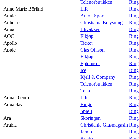
Telenorbutikken
Ring
Anne Marie Börlind
Life
Ring
Anniel
Anton Sport
Ring
Antidark
Christiania Belysning
Ring
Anua
Blivakker
Ring
AOC
Elkjøp
Ring
Apollo
Ticket
Ring
Apple
Clas Ohlson
Ring
Elkjøp
Ring
Eplehuset
Ring
Ice
Ring
Kjell & Company
Ring
Telenorbutikken
Ring
Telia
Ring
Aqua Oleum
Life
Ring
Aquaplay
Ringo
Ring
Sprell
Ring
Ara
Skoringen
Ring
Arabia
Christiania Glasmagasin
Ring
Jernia
Ring
Kitch'n
Ring