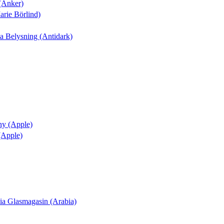
 (Anker)
arie Börlind)
nia Belysning (Antidark)
ny (Apple)
 (Apple)
ania Glasmagasin (Arabia)