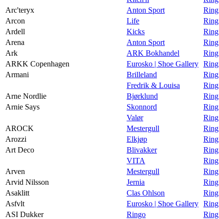
Arc'teryx
Anton Sport
Ring
Arcon
Life
Ring
Ardell
Kicks
Ring
Arena
Anton Sport
Ring
Ark
ARK Bokhandel
Ring
ARKK Copenhagen
Eurosko | Shoe Gallery
Ring
Armani
Brilleland
Ring
Fredrik & Louisa
Ring
Arne Nordlie
Bjørklund
Ring
Arnie Says
Skonnord
Ring
Valør
Ring
AROCK
Mestergull
Ring
Arozzi
Elkjøp
Ring
Art Deco
Blivakker
Ring
VITA
Ring
Arven
Mestergull
Ring
Arvid Nilsson
Jernia
Ring
Asaklitt
Clas Ohlson
Ring
Asfvlt
Eurosko | Shoe Gallery
Ring
ASI Dukker
Ringo
Ring