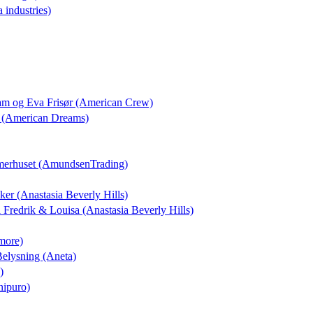
a industries)
dam og Eva Frisør (American Crew)
 (American Dreams)
merhuset (AmundsenTrading)
kker (Anastasia Beverly Hills)
il Fredrik & Louisa (Anastasia Beverly Hills)
more)
 Belysning (Aneta)
)
nipuro)