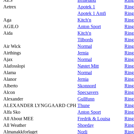
AES
Brilleland
Ring
Aetrex
Apotek 1
Ring
Apotek 1 Amfi
Ring
Aga
Kitch'n
Ring
AGILO
Anton Sport
Ring
Aida
Kitch'n
Ring
Tilbords
Ring
Air Wick
Normal
Ring
Airthings
Jernia
Ring 
Ajax
Normal
Ring
Alafosslopi
Nøstet Mitt
Ring
Alama
Normal
Ring
Alanor
Jernia
Ring
Alberto
Skonnord
Ring
Alcon
Specsavers
Ring
Alexander
Gullfunn
Ring
ALEXANDER LYNGGAARD CPH
Thune
Rin
Alfa Sko
Anton Sport
Ring
All About MEE
Fredrik & Louisa
Ring
All Weather
Shoeday
Ring
Almanakkforlaget
Norli
Ring