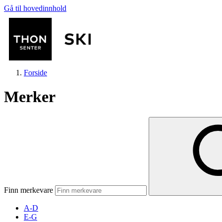
Gå til hovedinnhold
Forside
Merker
Butikker
Mat og drikke
Finn merkevare
Helse
A-D
E-G