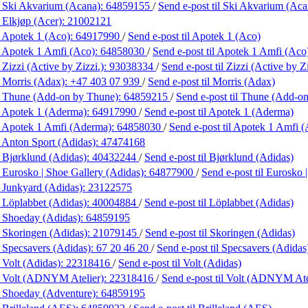
 Ski Akvarium (Acana):
64859155
/
Send e-post
til Ski Akvarium (Aca
 Elkjøp (Acer):
21002121
 Apotek 1 (Aco):
64917990
/
Send e-post
til Apotek 1 (Aco)
 Apotek 1 Amfi (Aco):
64858030
/
Send e-post
til Apotek 1 Amfi (Aco
Zizzi (Active by Zizzi.):
93038334
/
Send e-post
til Zizzi (Active by Zi
 Morris (Adax):
+47 403 07 939
/
Send e-post
til Morris (Adax)
 Thune (Add-on by Thune):
64859215
/
Send e-post
til Thune (Add-o
 Apotek 1 (Aderma):
64917990
/
Send e-post
til Apotek 1 (Aderma)
 Apotek 1 Amfi (Aderma):
64858030
/
Send e-post
til Apotek 1 Amfi 
 Anton Sport (Adidas):
47474168
 Bjørklund (Adidas):
40432244
/
Send e-post
til Bjørklund (Adidas)
 Eurosko | Shoe Gallery (Adidas):
64877900
/
Send e-post
til Eurosko 
 Junkyard (Adidas):
23122575
 Löplabbet (Adidas):
40004884
/
Send e-post
til Löplabbet (Adidas)
 Shoeday (Adidas):
64859195
 Skoringen (Adidas):
21079145
/
Send e-post
til Skoringen (Adidas)
 Specsavers (Adidas):
67 20 46 20
/
Send e-post
til Specsavers (Adidas
 Volt (Adidas):
22318416
/
Send e-post
til Volt (Adidas)
 Volt (ADNYM Atelier):
22318416
/
Send e-post
til Volt (ADNYM Ate
 Shoeday (Adventure):
64859195