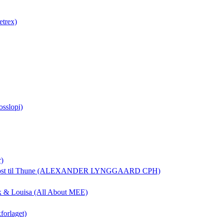
etrex)
osslopi)
r)
ost
til Thune (ALEXANDER LYNGGAARD CPH)
rik & Louisa (All About MEE)
forlaget)