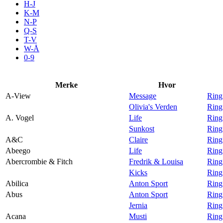
H-J
Aktiviteter
K-M
N-P
Q-S
T-V
Tilbud
W-Å
0-9
Inspirasjon
Merke
Hvor
A-View
Message
Ring
Olivia's Verden
Ring
A. Vogel
Life
Ring
Søk
Sunkost
Ring
A&C
Claire
Ring
Abeego
Life
Ring
Abercrombie & Fitch
Fredrik & Louisa
Ring
Kicks
Ring
Åpningstider
Abilica
Anton Sport
Ring
Abus
Anton Sport
Ring
Praktisk informasjon
Jernia
Ring
Ledige stillinger
Acana
Musti
Ring