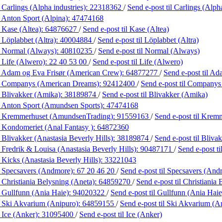
 Carlings (Alpha industries):
22318362
/
Send e-post
til Carlings (Alph
 Anton Sport (Alpina):
47474168
 Kase (Altea):
64876627
/
Send e-post
til Kase (Altea)
 Löplabbet (Altra):
40004884
/
Send e-post
til Löplabbet (Altra)
 Normal (Always):
40810235
/
Send e-post
til Normal (Always)
 Life (Alwero):
22 40 53 00
/
Send e-post
til Life (Alwero)
 Adam og Eva Frisør (American Crew):
64877277
/
Send e-post
til A
 Companys (American Dreams):
92412400
/
Send e-post
til Companys
 Blivakker (Amika):
38189874
/
Send e-post
til Blivakker (Amika)
 Anton Sport (Amundsen Sports):
47474168
 Kremmerhuset (AmundsenTrading):
91559163
/
Send e-post
til Krem
 Kondomeriet (Anal Fantasy ):
64872360
 Blivakker (Anastasia Beverly Hills):
38189874
/
Send e-post
til Bliva
 Fredrik & Louisa (Anastasia Beverly Hills):
90487171
/
Send e-post
t
 Kicks (Anastasia Beverly Hills):
33221043
 Specsavers (Andmore):
67 20 46 20
/
Send e-post
til Specsavers (And
 Christiania Belysning (Aneta):
64859270
/
Send e-post
til Christiania
 Gullfunn (Ania Haie):
94020322
/
Send e-post
til Gullfunn (Ania Haie
 Ski Akvarium (Anipuro):
64859155
/
Send e-post
til Ski Akvarium (A
 Ice (Anker):
31095400
/
Send e-post
til Ice (Anker)