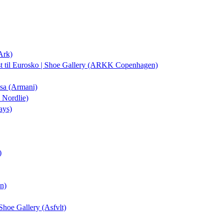
Ark)
st
til Eurosko | Shoe Gallery (ARKK Copenhagen)
isa (Armani)
 Nordlie)
ays)
)
on)
 Shoe Gallery (Asfvlt)