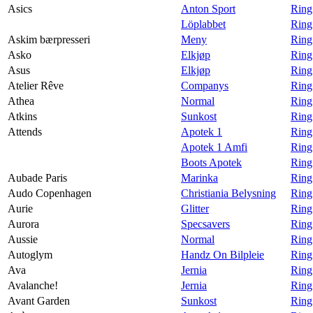
Asics
Anton Sport
Ring
Löplabbet
Ring
Askim bærpresseri
Meny
Ring
Asko
Elkjøp
Ring
Asus
Elkjøp
Ring
Atelier Rêve
Companys
Ring
Athea
Normal
Ring
Atkins
Sunkost
Ring
Attends
Apotek 1
Ring
Apotek 1 Amfi
Ring
Boots Apotek
Ring
Aubade Paris
Marinka
Ring
Audo Copenhagen
Christiania Belysning
Ring
Aurie
Glitter
Ring 
Aurora
Specsavers
Ring
Aussie
Normal
Ring
Autoglym
Handz On Bilpleie
Ring
Ava
Jernia
Ring
Avalanche!
Jernia
Ring
Avant Garden
Sunkost
Ring