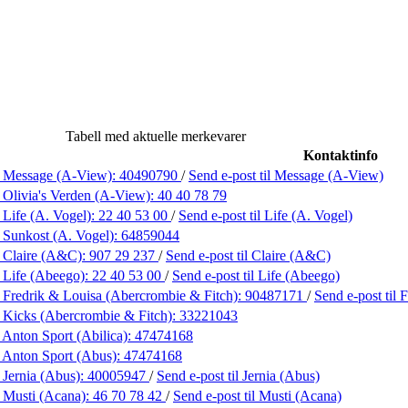
Tabell med aktuelle merkevarer
Kontaktinfo
 Message (A-View):
40490790
/
Send e-post
til Message (A-View)
 Olivia's Verden (A-View):
40 40 78 79
 Life (A. Vogel):
22 40 53 00
/
Send e-post
til Life (A. Vogel)
 Sunkost (A. Vogel):
64859044
 Claire (A&C):
907 29 237
/
Send e-post
til Claire (A&C)
 Life (Abeego):
22 40 53 00
/
Send e-post
til Life (Abeego)
 Fredrik & Louisa (Abercrombie & Fitch):
90487171
/
Send e-post
til
 Kicks (Abercrombie & Fitch):
33221043
 Anton Sport (Abilica):
47474168
 Anton Sport (Abus):
47474168
 Jernia (Abus):
40005947
/
Send e-post
til Jernia (Abus)
 Musti (Acana):
46 70 78 42
/
Send e-post
til Musti (Acana)