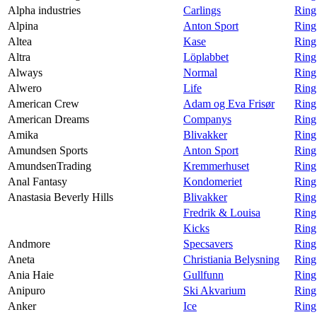
Alpha industries
Carlings
Ring
Alpina
Anton Sport
Ring
Altea
Kase
Ring
Altra
Löplabbet
Ring
Always
Normal
Ring
Alwero
Life
Ring
American Crew
Adam og Eva Frisør
Ring
American Dreams
Companys
Ring
Amika
Blivakker
Ring
Amundsen Sports
Anton Sport
Ring
AmundsenTrading
Kremmerhuset
Ring
Anal Fantasy
Kondomeriet
Ring
Anastasia Beverly Hills
Blivakker
Ring
Fredrik & Louisa
Ring
Kicks
Ring
Andmore
Specsavers
Ring
Aneta
Christiania Belysning
Ring
Ania Haie
Gullfunn
Ring
Anipuro
Ski Akvarium
Ring
Anker
Ice
Ring