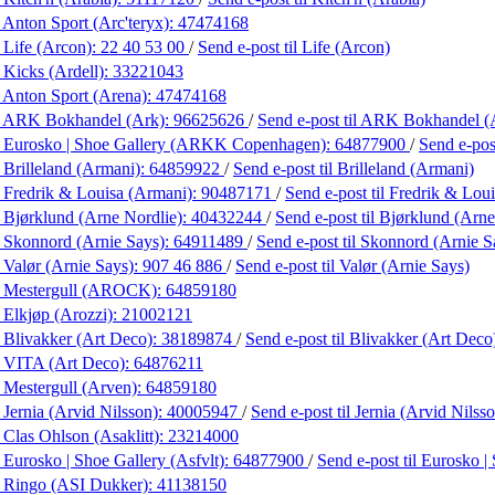
 Anton Sport (Arc'teryx):
47474168
 Life (Arcon):
22 40 53 00
/
Send e-post
til Life (Arcon)
 Kicks (Ardell):
33221043
 Anton Sport (Arena):
47474168
 ARK Bokhandel (Ark):
96625626
/
Send e-post
til ARK Bokhandel (
 Eurosko | Shoe Gallery (ARKK Copenhagen):
64877900
/
Send e-po
 Brilleland (Armani):
64859922
/
Send e-post
til Brilleland (Armani)
 Fredrik & Louisa (Armani):
90487171
/
Send e-post
til Fredrik & Lou
 Bjørklund (Arne Nordlie):
40432244
/
Send e-post
til Bjørklund (Arne
 Skonnord (Arnie Says):
64911489
/
Send e-post
til Skonnord (Arnie S
 Valør (Arnie Says):
907 46 886
/
Send e-post
til Valør (Arnie Says)
 Mestergull (AROCK):
64859180
 Elkjøp (Arozzi):
21002121
 Blivakker (Art Deco):
38189874
/
Send e-post
til Blivakker (Art Deco
 VITA (Art Deco):
64876211
 Mestergull (Arven):
64859180
 Jernia (Arvid Nilsson):
40005947
/
Send e-post
til Jernia (Arvid Nilss
 Clas Ohlson (Asaklitt):
23214000
 Eurosko | Shoe Gallery (Asfvlt):
64877900
/
Send e-post
til Eurosko |
 Ringo (ASI Dukker):
41138150