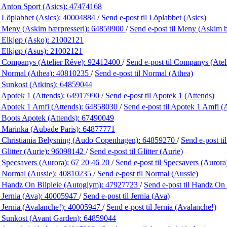
 Anton Sport (Asics):
47474168
 Löplabbet (Asics):
40004884
/
Send e-post
til Löplabbet (Asics)
 Meny (Askim bærpresseri):
64859900
/
Send e-post
til Meny (Askim b
 Elkjøp (Asko):
21002121
 Elkjøp (Asus):
21002121
 Companys (Atelier Rêve):
92412400
/
Send e-post
til Companys (Atel
 Normal (Athea):
40810235
/
Send e-post
til Normal (Athea)
 Sunkost (Atkins):
64859044
 Apotek 1 (Attends):
64917990
/
Send e-post
til Apotek 1 (Attends)
 Apotek 1 Amfi (Attends):
64858030
/
Send e-post
til Apotek 1 Amfi (
 Boots Apotek (Attends):
67490049
 Marinka (Aubade Paris):
64877771
 Christiania Belysning (Audo Copenhagen):
64859270
/
Send e-post
t
Glitter (Aurie):
96098142
/
Send e-post
til Glitter (Aurie)
 Specsavers (Aurora):
67 20 46 20
/
Send e-post
til Specsavers (Aurora
 Normal (Aussie):
40810235
/
Send e-post
til Normal (Aussie)
 Handz On Bilpleie (Autoglym):
47927723
/
Send e-post
til Handz On
 Jernia (Ava):
40005947
/
Send e-post
til Jernia (Ava)
 Jernia (Avalanche!):
40005947
/
Send e-post
til Jernia (Avalanche!)
 Sunkost (Avant Garden):
64859044