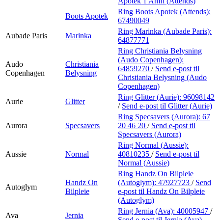
Apotek 1 Amfi (Attends)
Ring Boots Apotek (Attends):
Boots Apotek
67490049
Ring Marinka (Aubade Paris):
Aubade Paris
Marinka
64877771
Ring Christiania Belysning
(Audo Copenhagen):
Audo
Christiania
64859270
/
Send e-post
til
Copenhagen
Belysning
Christiania Belysning (Audo
Copenhagen)
Ring Glitter (Aurie):
96098142
Aurie
Glitter
/
Send e-post
til Glitter (Aurie)
Ring Specsavers (Aurora):
67
Aurora
Specsavers
20 46 20
/
Send e-post
til
Specsavers (Aurora)
Ring Normal (Aussie):
Aussie
Normal
40810235
/
Send e-post
til
Normal (Aussie)
Ring Handz On Bilpleie
Handz On
(Autoglym):
47927723
/
Send
Autoglym
Bilpleie
e-post
til Handz On Bilpleie
(Autoglym)
Ring Jernia (Ava):
40005947
/
Ava
Jernia
Send e-post
til Jernia (Ava)