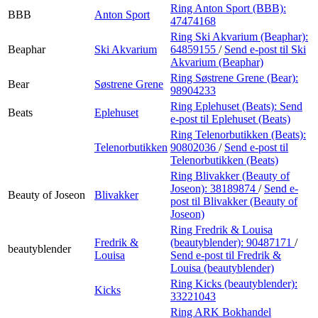
Ring Anton Sport (BBB):
BBB
Anton Sport
47474168
Ring Ski Akvarium (Beaphar):
Beaphar
Ski Akvarium
64859155
/
Send e-post
til Ski
Akvarium (Beaphar)
Ring Søstrene Grene (Bear):
Bear
Søstrene Grene
98904233
Ring Eplehuset (Beats):
Send
Beats
Eplehuset
e-post
til Eplehuset (Beats)
Ring Telenorbutikken (Beats):
Telenorbutikken
90802036
/
Send e-post
til
Telenorbutikken (Beats)
Ring Blivakker (Beauty of
Joseon):
38189874
/
Send e-
Beauty of Joseon
Blivakker
post
til Blivakker (Beauty of
Joseon)
Ring Fredrik & Louisa
Fredrik &
(beautyblender):
90487171
/
beautyblender
Louisa
Send e-post
til Fredrik &
Louisa (beautyblender)
Ring Kicks (beautyblender):
Kicks
33221043
Ring ARK Bokhandel