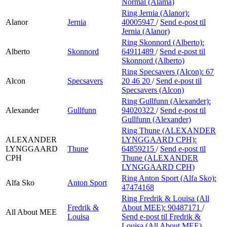
Normal (Alama)
Ring Jernia (Alanor):
Alanor
Jernia
40005947
/
Send e-post
til
Jernia (Alanor)
Ring Skonnord (Alberto):
Alberto
Skonnord
64911489
/
Send e-post
til
Skonnord (Alberto)
Ring Specsavers (Alcon):
67
Alcon
Specsavers
20 46 20
/
Send e-post
til
Specsavers (Alcon)
Ring Gullfunn (Alexander):
Alexander
Gullfunn
94020322
/
Send e-post
til
Gullfunn (Alexander)
Ring Thune (ALEXANDER
ALEXANDER
LYNGGAARD CPH):
LYNGGAARD
Thune
64859215
/
Send e-post
til
CPH
Thune (ALEXANDER
LYNGGAARD CPH)
Ring Anton Sport (Alfa Sko):
Alfa Sko
Anton Sport
47474168
Ring Fredrik & Louisa (All
Fredrik &
About MEE):
90487171
/
All About MEE
Louisa
Send e-post
til Fredrik &
Louisa (All About MEE)