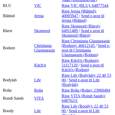
BLU
VIC
Ring VIC (BLU):
64877544
Ring Jernia (Blåtind):
Blåtind
Jernia
40005947
/
Send e-post
til
Jernia (Blåtind)
Ring Skonnord (Blæst):
Blæst
Skonnord
64911489
/
Send e-post
til
Skonnord (Blæst)
Ring Christiania Glasmagasin
Christiania
(Bodum):
46612145
/
Send e-
Bodum
Glasmagasin
post
til Christiania
Glasmagasin (Bodum)
Ring Kitch'n (Bodum):
Kitch'n
51117120
/
Send e-post
til
Kitch'n (Bodum)
Ring Life (Bodylab):
22 40 53
Bodylab
Life
00
/
Send e-post
til Life
(Bodylab)
Bolia
Bolia
Ring Bolia (Bolia):
23960484
Ring VITA (Bondi Sands):
Bondi Sands
VITA
64876211
Ring Life (Boody):
22 40 53
Boody
Life
00
/
Send e-post
til Life