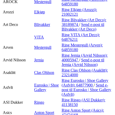
AROCK
Mestergull
64859180
Ring Elkjøp (Arozzi):
Arozzi
Elkjøp
21002121
Ring Blivakker (Art Deco):
Art Deco
Blivakker
38189874
/
Send e-post
til
Blivakker (Art Deco)
Ring VITA (Art Deco):
VITA
64876211
Ring Mestergull (Arven):
Arven
Mestergull
64859180
Ring Jernia (Arvid Nilsson):
Arvid Nilsson
Jernia
40005947
/
Send e-post
til
Jernia (Arvid Nilsson)
Ring Clas Ohlson (Asaklitt):
Asaklitt
Clas Ohlson
23214000
Ring Eurosko | Shoe Gallery
Eurosko | Shoe
(Asfvlt):
64877900
/
Send e-
Asfvlt
Gallery
post
til Eurosko | Shoe Gallery
(Asfvlt)
Ring Ringo (ASI Dukker):
ASI Dukker
Ringo
41138150
Ring Anton Sport (Asics):
Asics
Anton Sport
47474168