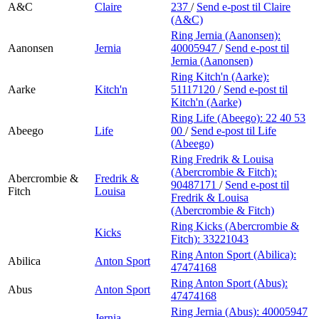
A&C
Claire
237
/
Send e-post
til Claire
(A&C)
Ring Jernia (Aanonsen):
Aanonsen
Jernia
40005947
/
Send e-post
til
Jernia (Aanonsen)
Ring Kitch'n (Aarke):
Aarke
Kitch'n
51117120
/
Send e-post
til
Kitch'n (Aarke)
Ring Life (Abeego):
22 40 53
Abeego
Life
00
/
Send e-post
til Life
(Abeego)
Ring Fredrik & Louisa
(Abercrombie & Fitch):
Abercrombie &
Fredrik &
90487171
/
Send e-post
til
Fitch
Louisa
Fredrik & Louisa
(Abercrombie & Fitch)
Ring Kicks (Abercrombie &
Kicks
Fitch):
33221043
Ring Anton Sport (Abilica):
Abilica
Anton Sport
47474168
Ring Anton Sport (Abus):
Abus
Anton Sport
47474168
Ring Jernia (Abus):
40005947
Jernia