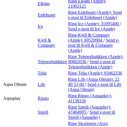
Ring Elkjøp (Apple):
Elkjøp
21002121
Ring Eplehuset (Apple):
Send
Eplehuset
e-post
til Eplehuset (Apple)
Ring Ice (Apple):
31095400
/
Ice
Send e-post
til Ice (Apple)
Ring Kjell & Company
Kjell &
(Apple):
69520904
/
Send e-
Company
post
til Kjell & Company
(Apple)
Ring Telenorbutikken (Apple):
Telenorbutikken
90802036
/
Send e-post
til
Telenorbutikken (Apple)
Telia
Ring Telia (Apple):
93462336
Ring Life (Aqua Oleum):
22
Aqua Oleum
Life
40 53 00
/
Send e-post
til Life
(Aqua Oleum)
Ring Ringo (Aquaplay):
Aquaplay
Ringo
41138150
Ring Sprell (Aquaplay):
Sprell
47484995
/
Send e-post
til
Sprell (Aquaplay)
Ring Skoringen (Ara):