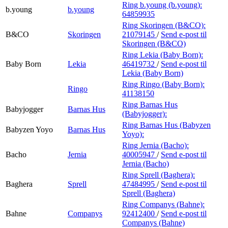
Ring b.young (b.young):
b.young
b.young
64859935
Ring Skoringen (B&CO):
B&CO
Skoringen
21079145
/
Send e-post
til
Skoringen (B&CO)
Ring Lekia (Baby Born):
Baby Born
Lekia
46419732
/
Send e-post
til
Lekia (Baby Born)
Ring Ringo (Baby Born):
Ringo
41138150
Ring Barnas Hus
Babyjogger
Barnas Hus
(Babyjogger):
Ring Barnas Hus (Babyzen
Babyzen Yoyo
Barnas Hus
Yoyo):
Ring Jernia (Bacho):
Bacho
Jernia
40005947
/
Send e-post
til
Jernia (Bacho)
Ring Sprell (Baghera):
Baghera
Sprell
47484995
/
Send e-post
til
Sprell (Baghera)
Ring Companys (Bahne):
Bahne
Companys
92412400
/
Send e-post
til
Companys (Bahne)