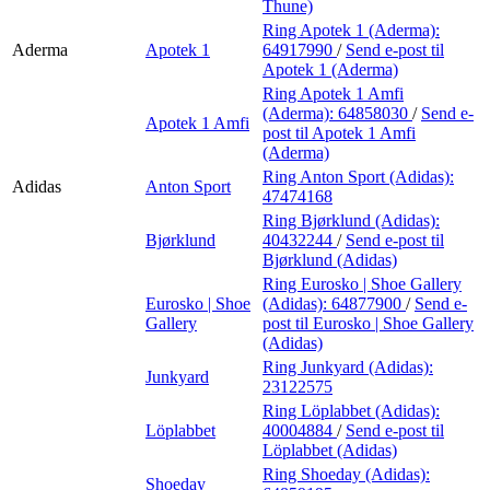
Thune)
Ring Apotek 1 (Aderma):
Aderma
Apotek 1
64917990
/
Send e-post
til
Apotek 1 (Aderma)
Ring Apotek 1 Amfi
(Aderma):
64858030
/
Send e-
Apotek 1 Amfi
post
til Apotek 1 Amfi
(Aderma)
Ring Anton Sport (Adidas):
Adidas
Anton Sport
47474168
Ring Bjørklund (Adidas):
Bjørklund
40432244
/
Send e-post
til
Bjørklund (Adidas)
Ring Eurosko | Shoe Gallery
Eurosko | Shoe
(Adidas):
64877900
/
Send e-
Gallery
post
til Eurosko | Shoe Gallery
(Adidas)
Ring Junkyard (Adidas):
Junkyard
23122575
Ring Löplabbet (Adidas):
Löplabbet
40004884
/
Send e-post
til
Löplabbet (Adidas)
Ring Shoeday (Adidas):
Shoeday