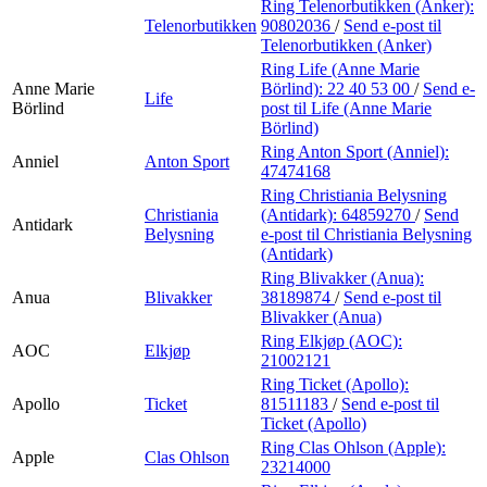
Ring Telenorbutikken (Anker):
Telenorbutikken
90802036
/
Send e-post
til
Telenorbutikken (Anker)
Ring Life (Anne Marie
Anne Marie
Börlind):
22 40 53 00
/
Send e-
Life
Börlind
post
til Life (Anne Marie
Börlind)
Ring Anton Sport (Anniel):
Anniel
Anton Sport
47474168
Ring Christiania Belysning
Christiania
(Antidark):
64859270
/
Send
Antidark
Belysning
e-post
til Christiania Belysning
(Antidark)
Ring Blivakker (Anua):
Anua
Blivakker
38189874
/
Send e-post
til
Blivakker (Anua)
Ring Elkjøp (AOC):
AOC
Elkjøp
21002121
Ring Ticket (Apollo):
Apollo
Ticket
81511183
/
Send e-post
til
Ticket (Apollo)
Ring Clas Ohlson (Apple):
Apple
Clas Ohlson
23214000