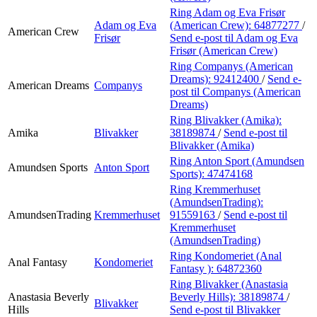
Ring Adam og Eva Frisør
Adam og Eva
(American Crew):
64877277
/
American Crew
Frisør
Send e-post
til Adam og Eva
Frisør (American Crew)
Ring Companys (American
Dreams):
92412400
/
Send e-
American Dreams
Companys
post
til Companys (American
Dreams)
Ring Blivakker (Amika):
Amika
Blivakker
38189874
/
Send e-post
til
Blivakker (Amika)
Ring Anton Sport (Amundsen
Amundsen Sports
Anton Sport
Sports):
47474168
Ring Kremmerhuset
(AmundsenTrading):
AmundsenTrading
Kremmerhuset
91559163
/
Send e-post
til
Kremmerhuset
(AmundsenTrading)
Ring Kondomeriet (Anal
Anal Fantasy
Kondomeriet
Fantasy ):
64872360
Ring Blivakker (Anastasia
Anastasia Beverly
Beverly Hills):
38189874
/
Blivakker
Hills
Send e-post
til Blivakker