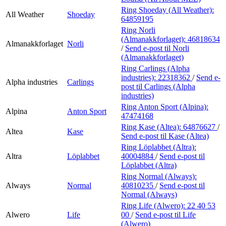
Ring Shoeday (All Weather):
All Weather
Shoeday
64859195
Ring Norli
(Almanakkforlaget):
46818634
Almanakkforlaget
Norli
/
Send e-post
til Norli
(Almanakkforlaget)
Ring Carlings (Alpha
industries):
22318362
/
Send e-
Alpha industries
Carlings
post
til Carlings (Alpha
industries)
Ring Anton Sport (Alpina):
Alpina
Anton Sport
47474168
Ring Kase (Altea):
64876627
/
Altea
Kase
Send e-post
til Kase (Altea)
Ring Löplabbet (Altra):
Altra
Löplabbet
40004884
/
Send e-post
til
Löplabbet (Altra)
Ring Normal (Always):
Always
Normal
40810235
/
Send e-post
til
Normal (Always)
Ring Life (Alwero):
22 40 53
Alwero
Life
00
/
Send e-post
til Life
(Alwero)