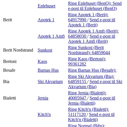
Ring Eplehuset (BenQ):
Send
Eplehuset
e-post
til Eplehuset (BenQ)
Ring Apotek 1 (Berit):
Berit
Apotek 1
64917990
/
Send e-post
til
Apotek 1 (Berit)
Ring Apotek 1 Amfi (Berit):
Apotek 1 Amfi
64858030
/
Send e-post
til
Apotek 1 Amfi (Berit)
Ring Sunkost (Berit
Berit Nordstrand
Sunkost
Nordstrand):
64859044
Ring Kaos (Bertoni):
Bertoni
Kaos
99361282
Besafe
Barnas Hus
Ring Barnas Hus (Besafe):
Ring Ski Akvarium (Bia):
Bia
Ski Akvarium
64859155
/
Send e-post
til Ski
Akvarium (Bia)
Ring Jernia (Bialetti):
Bialetti
Jernia
40005947
/
Send e-post
til
Jernia (Bialetti)
Ring Kitch'n (Bialetti):
Kitch'n
51117120
/
Send e-post
til
Kitch'n (Bialetti)
Ring Normal (Bibs):