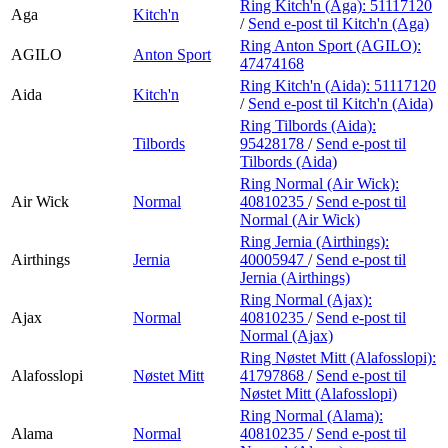
Ring Kitch'n (Aga):
51117120
Aga
Kitch'n
/
Send e-post
til Kitch'n (Aga)
Ring Anton Sport (AGILO):
AGILO
Anton Sport
47474168
Ring Kitch'n (Aida):
51117120
Aida
Kitch'n
/
Send e-post
til Kitch'n (Aida)
Ring Tilbords (Aida):
Tilbords
95428178
/
Send e-post
til
Tilbords (Aida)
Ring Normal (Air Wick):
Air Wick
Normal
40810235
/
Send e-post
til
Normal (Air Wick)
Ring Jernia (Airthings):
Airthings
Jernia
40005947
/
Send e-post
til
Jernia (Airthings)
Ring Normal (Ajax):
Ajax
Normal
40810235
/
Send e-post
til
Normal (Ajax)
Ring Nøstet Mitt (Alafosslopi):
Alafosslopi
Nøstet Mitt
41797868
/
Send e-post
til
Nøstet Mitt (Alafosslopi)
Ring Normal (Alama):
Alama
Normal
40810235
/
Send e-post
til