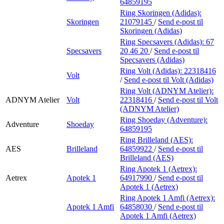
64859195
Ring Skoringen (Adidas):
Skoringen
21079145
/
Send e-post
til
Skoringen (Adidas)
Ring Specsavers (Adidas):
67
Specsavers
20 46 20
/
Send e-post
til
Specsavers (Adidas)
Ring Volt (Adidas):
22318416
Volt
/
Send e-post
til Volt (Adidas)
Ring Volt (ADNYM Atelier):
ADNYM Atelier
Volt
22318416
/
Send e-post
til Volt
(ADNYM Atelier)
Ring Shoeday (Adventure):
Adventure
Shoeday
64859195
Ring Brilleland (AES):
AES
Brilleland
64859922
/
Send e-post
til
Brilleland (AES)
Ring Apotek 1 (Aetrex):
Aetrex
Apotek 1
64917990
/
Send e-post
til
Apotek 1 (Aetrex)
Ring Apotek 1 Amfi (Aetrex):
Apotek 1 Amfi
64858030
/
Send e-post
til
Apotek 1 Amfi (Aetrex)