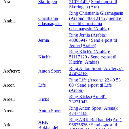
Ara
Skoringen
21079145
/
Send e-post
til
Skoringen (Ara)
Ring Christiania Glasmagasin
Christiania
(Arabia):
46612145
/
Send e-
Arabia
Glasmagasin
post
til Christiania
Glasmagasin (Arabia)
Ring Jernia (Arabia):
Jernia
40005947
/
Send e-post
til
Jernia (Arabia)
Ring Kitch'n (Arabia):
Kitch'n
51117120
/
Send e-post
til
Kitch'n (Arabia)
Ring Anton Sport (Arc'teryx):
Arc'teryx
Anton Sport
47474168
Ring Life (Arcon):
22 40 53
Arcon
Life
00
/
Send e-post
til Life
(Arcon)
Ring Kicks (Ardell):
Ardell
Kicks
33221043
Ring Anton Sport (Arena):
Arena
Anton Sport
47474168
Ring ARK Bokhandel (Ark):
ARK
Ark
96625626
/
Send e-post
til
Bokhandel