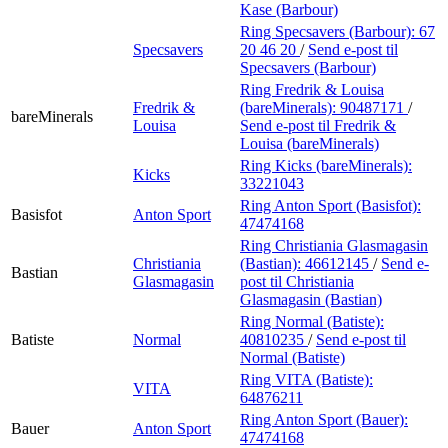
Kase (Barbour)
Ring Specsavers (Barbour):
67
Specsavers
20 46 20
/
Send e-post
til
Specsavers (Barbour)
Ring Fredrik & Louisa
Fredrik &
(bareMinerals):
90487171
/
bareMinerals
Louisa
Send e-post
til Fredrik &
Louisa (bareMinerals)
Ring Kicks (bareMinerals):
Kicks
33221043
Ring Anton Sport (Basisfot):
Basisfot
Anton Sport
47474168
Ring Christiania Glasmagasin
Christiania
(Bastian):
46612145
/
Send e-
Bastian
Glasmagasin
post
til Christiania
Glasmagasin (Bastian)
Ring Normal (Batiste):
Batiste
Normal
40810235
/
Send e-post
til
Normal (Batiste)
Ring VITA (Batiste):
VITA
64876211
Ring Anton Sport (Bauer):
Bauer
Anton Sport
47474168