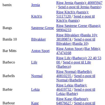
Ring Jernia (bamix):
40005947
bamix
Jernia
/
Send e-post
til Jernia (bamix)
Ring Kitch'n (bamix):
Kitch'n
51117120
/
Send e-post
til
Kitch'n (bamix)
Ring Søstrene Grene (Bangs):
Bangs
Søstrene Grene
98904233
Ring Blivakker (Banila 10):
Banila 10
Blivakker
38189874
/
Send e-post
til
Blivakker (Banila 10)
Ring Anton Sport (Bar Mitts):
Bar Mitts
Anton Sport
47474168
Ring Life (Barbeco):
22 40 53
Barbeco
Life
00
/
Send e-post
til Life
(Barbeco)
Ring Normal (Barbells):
Barbells
Normal
40810235
/
Send e-post
til
Normal (Barbells)
Ring Lekia (Barbie):
Barbie
Lekia
46419732
/
Send e-post
til
Lekia (Barbie)
Ring Kase (Barbour):
Barbour
Kase
64876627
/
Send e-post
til