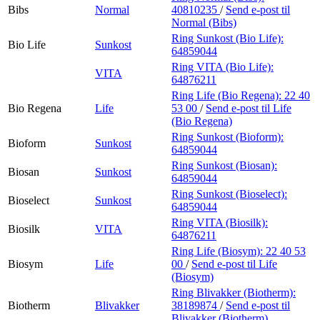
Bibs
Normal
40810235
/
Send e-post
til
Normal (Bibs)
Ring Sunkost (Bio Life):
Bio Life
Sunkost
64859044
Ring VITA (Bio Life):
VITA
64876211
Ring Life (Bio Regena):
22 40
Bio Regena
Life
53 00
/
Send e-post
til Life
(Bio Regena)
Ring Sunkost (Bioform):
Bioform
Sunkost
64859044
Ring Sunkost (Biosan):
Biosan
Sunkost
64859044
Ring Sunkost (Bioselect):
Bioselect
Sunkost
64859044
Ring VITA (Biosilk):
Biosilk
VITA
64876211
Ring Life (Biosym):
22 40 53
Biosym
Life
00
/
Send e-post
til Life
(Biosym)
Ring Blivakker (Biotherm):
Biotherm
Blivakker
38189874
/
Send e-post
til
Blivakker (Biotherm)