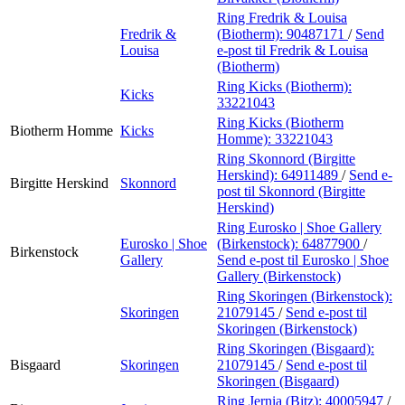
Ring Fredrik & Louisa
Fredrik &
(Biotherm):
90487171
/
Send
Louisa
e-post
til Fredrik & Louisa
(Biotherm)
Ring Kicks (Biotherm):
Kicks
33221043
Ring Kicks (Biotherm
Biotherm Homme
Kicks
Homme):
33221043
Ring Skonnord (Birgitte
Herskind):
64911489
/
Send e-
Birgitte Herskind
Skonnord
post
til Skonnord (Birgitte
Herskind)
Ring Eurosko | Shoe Gallery
Eurosko | Shoe
(Birkenstock):
64877900
/
Birkenstock
Gallery
Send e-post
til Eurosko | Shoe
Gallery (Birkenstock)
Ring Skoringen (Birkenstock):
Skoringen
21079145
/
Send e-post
til
Skoringen (Birkenstock)
Ring Skoringen (Bisgaard):
Bisgaard
Skoringen
21079145
/
Send e-post
til
Skoringen (Bisgaard)
Ring Jernia (Bitz):
40005947
/