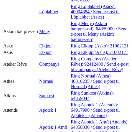
Ring Löplabbet (Asics):
Löplabbet
40004884
/
Send e-post
til
Löplabbet (Asics)
Ring Meny (Askim
bærpresseri):
64859900
/
Send
Askim bærpresseri
Meny
e-post
til Meny (Askim
bærpresseri)
Asko
Elkjøp
Ring Elkjøp (Asko):
21002121
Asus
Elkjøp
Ring Elkjøp (Asus):
21002121
Ring Companys (Atelier
Atelier Rêve
Companys
Rêve):
92412400
/
Send e-post
til Companys (Atelier Rêve)
Ring Normal (Athea):
Athea
Normal
40810235
/
Send e-post
til
Normal (Athea)
Ring Sunkost (Atkins):
Atkins
Sunkost
64859044
Ring Apotek 1 (Attends):
Attends
Apotek 1
64917990
/
Send e-post
til
Apotek 1 (Attends)
Ring Apotek 1 Amfi (Attends):
Apotek 1 Amfi
64858030
/
Send e-post
til