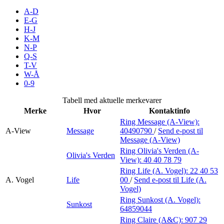
Inspirasjon
A-D
E-G
H-J
K-M
N-P
Søk
Q-S
T-V
W-Å
0-9
Åpningstider
Tabell med aktuelle merkevarer
Merke
Hvor
Kontaktinfo
Praktisk informasjon
Ring Message (A-View):
A-View
Message
40490790
/
Send e-post
til
Ledige stillinger
Message (A-View)
Magasin
Ring Olivia's Verden (A-
Olivia's Verden
View):
40 40 78 79
Gavekort
Ring Life (A. Vogel):
22 40 53
A. Vogel
Life
00
/
Send e-post
til Life (A.
Finn frem
Vogel)
Ring Sunkost (A. Vogel):
Sunkost
Personal Shopper
64859044
Ring Claire (A&C):
907 29