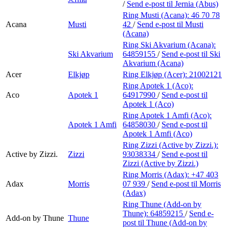
/
Send e-post
til Jernia (Abus)
Ring Musti (Acana):
46 70 78
Acana
Musti
42
/
Send e-post
til Musti
(Acana)
Ring Ski Akvarium (Acana):
Ski Akvarium
64859155
/
Send e-post
til Ski
Akvarium (Acana)
Acer
Elkjøp
Ring Elkjøp (Acer):
21002121
Ring Apotek 1 (Aco):
Aco
Apotek 1
64917990
/
Send e-post
til
Apotek 1 (Aco)
Ring Apotek 1 Amfi (Aco):
Apotek 1 Amfi
64858030
/
Send e-post
til
Apotek 1 Amfi (Aco)
Ring Zizzi (Active by Zizzi.):
Active by Zizzi.
Zizzi
93038334
/
Send e-post
til
Zizzi (Active by Zizzi.)
Ring Morris (Adax):
+47 403
Adax
Morris
07 939
/
Send e-post
til Morris
(Adax)
Ring Thune (Add-on by
Thune):
64859215
/
Send e-
Add-on by Thune
Thune
post
til Thune (Add-on by