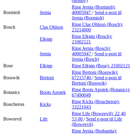
(Boody)
Ring Jernia (Bormioli):
Bormioli
Jernia
40005947
/
Send e-post
til
Jernia (Bormioli)
Ring Clas Ohlson (Bosch):
Bosch
Clas Ohlson
23214000
Ring Elkjøp (Bosch):
Elkjøp
21002121
Ring Jernia (Bosch):
Jernia
40005947
/
Send e-post
til
Jernia (Bosch)
Bose
Elkjøp
Ring Elkjøp (Bose):
21002121
Ring Bertoni (Bosswik):
Bosswik
Bertoni
67215740
/
Send e-post
til
Bertoni (Bosswik)
Ring Boots Apotek (Botanics):
Botanics
Boots Apotek
67490049
Ring Kicks (Boucheron):
Boucheron
Kicks
33221043
Ring Life (Boweevil):
22 40
Boweevil
Life
53 00
/
Send e-post
til Life
(Boweevil)
Ring Jernia (Brabantia):