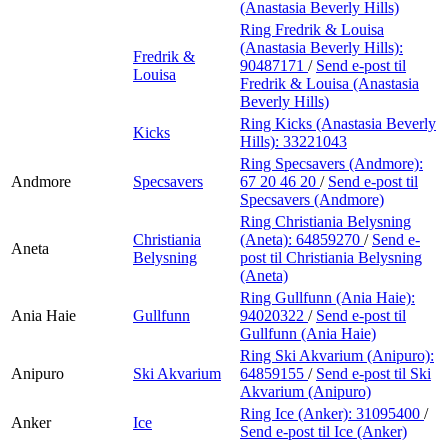
(Anastasia Beverly Hills)
Ring Fredrik & Louisa
(Anastasia Beverly Hills):
Fredrik &
90487171
/
Send e-post
til
Louisa
Fredrik & Louisa (Anastasia
Beverly Hills)
Ring Kicks (Anastasia Beverly
Kicks
Hills):
33221043
Ring Specsavers (Andmore):
Andmore
Specsavers
67 20 46 20
/
Send e-post
til
Specsavers (Andmore)
Ring Christiania Belysning
Christiania
(Aneta):
64859270
/
Send e-
Aneta
Belysning
post
til Christiania Belysning
(Aneta)
Ring Gullfunn (Ania Haie):
Ania Haie
Gullfunn
94020322
/
Send e-post
til
Gullfunn (Ania Haie)
Ring Ski Akvarium (Anipuro):
Anipuro
Ski Akvarium
64859155
/
Send e-post
til Ski
Akvarium (Anipuro)
Ring Ice (Anker):
31095400
/
Anker
Ice
Send e-post
til Ice (Anker)