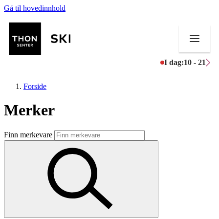
Gå til hovedinnhold
I dag:
10 - 21
Forside
Merker
Butikker
Finn merkevare
Mat og drikke
Helse
Aktiviteter
Tilbud