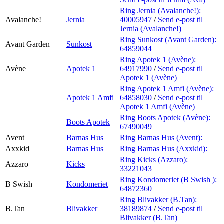
Ring Jernia (Avalanche!):
Avalanche!
Jernia
40005947
/
Send e-post
til
Jernia (Avalanche!)
Ring Sunkost (Avant Garden):
Avant Garden
Sunkost
64859044
Ring Apotek 1 (Avène):
Avène
Apotek 1
64917990
/
Send e-post
til
Apotek 1 (Avène)
Ring Apotek 1 Amfi (Avène):
Apotek 1 Amfi
64858030
/
Send e-post
til
Apotek 1 Amfi (Avène)
Ring Boots Apotek (Avène):
Boots Apotek
67490049
Avent
Barnas Hus
Ring Barnas Hus (Avent):
Axxkid
Barnas Hus
Ring Barnas Hus (Axxkid):
Ring Kicks (Azzaro):
Azzaro
Kicks
33221043
Ring Kondomeriet (B Swish ):
B Swish
Kondomeriet
64872360
Ring Blivakker (B.Tan):
B.Tan
Blivakker
38189874
/
Send e-post
til
Blivakker (B.Tan)