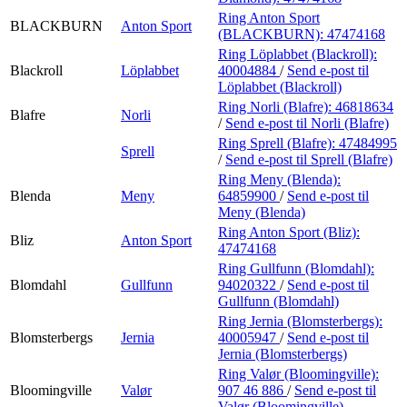
Ring Anton Sport
BLACKBURN
Anton Sport
(BLACKBURN):
47474168
Ring Löplabbet (Blackroll):
Blackroll
Löplabbet
40004884
/
Send e-post
til
Löplabbet (Blackroll)
Ring Norli (Blafre):
46818634
Blafre
Norli
/
Send e-post
til Norli (Blafre)
Ring Sprell (Blafre):
47484995
Sprell
/
Send e-post
til Sprell (Blafre)
Ring Meny (Blenda):
Blenda
Meny
64859900
/
Send e-post
til
Meny (Blenda)
Ring Anton Sport (Bliz):
Bliz
Anton Sport
47474168
Ring Gullfunn (Blomdahl):
Blomdahl
Gullfunn
94020322
/
Send e-post
til
Gullfunn (Blomdahl)
Ring Jernia (Blomsterbergs):
Blomsterbergs
Jernia
40005947
/
Send e-post
til
Jernia (Blomsterbergs)
Ring Valør (Bloomingville):
Bloomingville
Valør
907 46 886
/
Send e-post
til
Valør (Bloomingville)