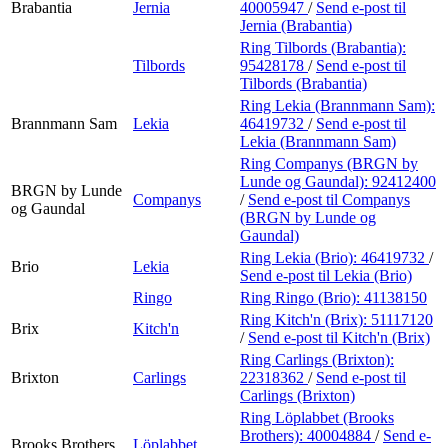
Brabantia
Jernia
40005947
/
Send e-post
til
Jernia (Brabantia)
Ring Tilbords (Brabantia):
Tilbords
95428178
/
Send e-post
til
Tilbords (Brabantia)
Ring Lekia (Brannmann Sam):
Brannmann Sam
Lekia
46419732
/
Send e-post
til
Lekia (Brannmann Sam)
Ring Companys (BRGN by
Lunde og Gaundal):
92412400
BRGN by Lunde
Companys
/
Send e-post
til Companys
og Gaundal
(BRGN by Lunde og
Gaundal)
Ring Lekia (Brio):
46419732
/
Brio
Lekia
Send e-post
til Lekia (Brio)
Ringo
Ring Ringo (Brio):
41138150
Ring Kitch'n (Brix):
51117120
Brix
Kitch'n
/
Send e-post
til Kitch'n (Brix)
Ring Carlings (Brixton):
Brixton
Carlings
22318362
/
Send e-post
til
Carlings (Brixton)
Ring Löplabbet (Brooks
Brothers):
40004884
/
Send e-
Brooks Brothers
Löplabbet