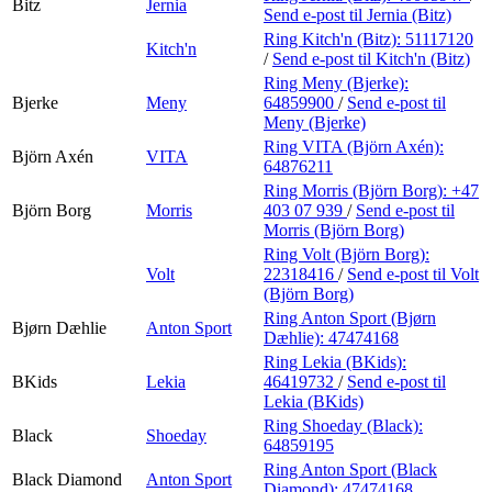
Bitz
Jernia
Send e-post
til Jernia (Bitz)
Ring Kitch'n (Bitz):
51117120
Kitch'n
/
Send e-post
til Kitch'n (Bitz)
Ring Meny (Bjerke):
Bjerke
Meny
64859900
/
Send e-post
til
Meny (Bjerke)
Ring VITA (Björn Axén):
Björn Axén
VITA
64876211
Ring Morris (Björn Borg):
+47
Björn Borg
Morris
403 07 939
/
Send e-post
til
Morris (Björn Borg)
Ring Volt (Björn Borg):
Volt
22318416
/
Send e-post
til Volt
(Björn Borg)
Ring Anton Sport (Bjørn
Bjørn Dæhlie
Anton Sport
Dæhlie):
47474168
Ring Lekia (BKids):
BKids
Lekia
46419732
/
Send e-post
til
Lekia (BKids)
Ring Shoeday (Black):
Black
Shoeday
64859195
Ring Anton Sport (Black
Black Diamond
Anton Sport
Diamond):
47474168