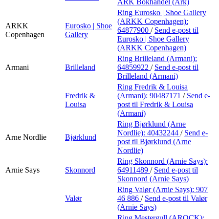
ARK Bokhandel (Ark)
Ring Eurosko | Shoe Gallery
(ARKK Copenhagen):
ARKK
Eurosko | Shoe
64877900
/
Send e-post
til
Copenhagen
Gallery
Eurosko | Shoe Gallery
(ARKK Copenhagen)
Ring Brilleland (Armani):
Armani
Brilleland
64859922
/
Send e-post
til
Brilleland (Armani)
Ring Fredrik & Louisa
Fredrik &
(Armani):
90487171
/
Send e-
Louisa
post
til Fredrik & Louisa
(Armani)
Ring Bjørklund (Arne
Nordlie):
40432244
/
Send e-
Arne Nordlie
Bjørklund
post
til Bjørklund (Arne
Nordlie)
Ring Skonnord (Arnie Says):
Arnie Says
Skonnord
64911489
/
Send e-post
til
Skonnord (Arnie Says)
Ring Valør (Arnie Says):
907
Valør
46 886
/
Send e-post
til Valør
(Arnie Says)
Ring Mestergull (AROCK):