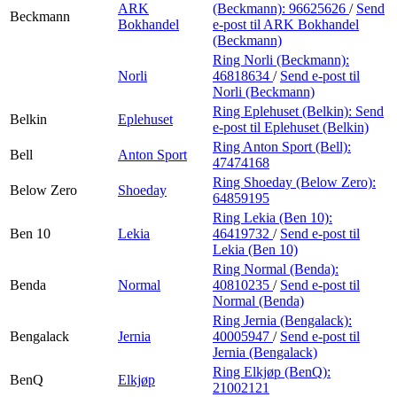
ARK
(Beckmann):
96625626
/
Send
Beckmann
Bokhandel
e-post
til ARK Bokhandel
(Beckmann)
Ring Norli (Beckmann):
Norli
46818634
/
Send e-post
til
Norli (Beckmann)
Ring Eplehuset (Belkin):
Send
Belkin
Eplehuset
e-post
til Eplehuset (Belkin)
Ring Anton Sport (Bell):
Bell
Anton Sport
47474168
Ring Shoeday (Below Zero):
Below Zero
Shoeday
64859195
Ring Lekia (Ben 10):
Ben 10
Lekia
46419732
/
Send e-post
til
Lekia (Ben 10)
Ring Normal (Benda):
Benda
Normal
40810235
/
Send e-post
til
Normal (Benda)
Ring Jernia (Bengalack):
Bengalack
Jernia
40005947
/
Send e-post
til
Jernia (Bengalack)
Ring Elkjøp (BenQ):
BenQ
Elkjøp
21002121