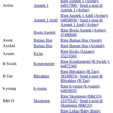
Ring Apotek 1 (Avène):
Avène
Apotek 1
64917990
/
Send e-post
til
Apotek 1 (Avène)
Ring Apotek 1 Amfi (Avène):
Apotek 1 Amfi
64858030
/
Send e-post
til
Apotek 1 Amfi (Avène)
Ring Boots Apotek (Avène):
Boots Apotek
67490049
Avent
Barnas Hus
Ring Barnas Hus (Avent):
Axxkid
Barnas Hus
Ring Barnas Hus (Axxkid):
Ring Kicks (Azzaro):
Azzaro
Kicks
33221043
Ring Kondomeriet (B Swish ):
B Swish
Kondomeriet
64872360
Ring Blivakker (B.Tan):
B.Tan
Blivakker
38189874
/
Send e-post
til
Blivakker (B.Tan)
Ring b.young (b.young):
b.young
b.young
64859935
Ring Skoringen (B&CO):
B&CO
Skoringen
21079145
/
Send e-post
til
Skoringen (B&CO)
Ring Lekia (Baby Born):