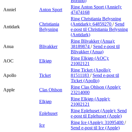
Börlind)
Ring Anton Sport (Anniel):
Anniel
Anton Sport
47474168
Ring Christiania Belysning
Christiania
(Antidark):
64859270
/
Send
Antidark
Belysning
e-post
til Christiania Belysning
(Antidark)
Ring Blivakker (Anua):
Anua
Blivakker
38189874
/
Send e-post
til
Blivakker (Anua)
Ring Elkjøp (AOC):
AOC
Elkjøp
21002121
Ring Ticket (Apollo):
Apollo
Ticket
81511183
/
Send e-post
til
Ticket (Apollo)
Ring Clas Ohlson (Apple):
Apple
Clas Ohlson
23214000
Ring Elkjøp (Apple):
Elkjøp
21002121
Ring Eplehuset (Apple):
Send
Eplehuset
e-post
til Eplehuset (Apple)
Ring Ice (Apple):
31095400
/
Ice
Send e-post
til Ice (Apple)