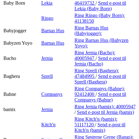
Baby Born
Lekia
46419732
/
Send e-post
til
Lekia (Baby Born)
Ring Ringo (Baby Born):
Ringo
41138150
Ring Barnas Hus
Babyjogger
Barnas Hus
(Babyjogger):
Ring Barnas Hus (Babyzen
Babyzen Yoyo
Barnas Hus
Yoyo):
Ring Jernia (Bacho):
Bacho
Jernia
40005947
/
Send e-post
til
Jernia (Bacho)
Ring Sprell (Baghera):
Baghera
Sprell
47484995
/
Send e-post
til
Sprell (Baghera)
Ring Companys (Bahne):
Bahne
Companys
92412400
/
Send e-post
til
Companys (Bahne)
Ring Jernia (bamix):
40005947
bamix
Jernia
/
Send e-post
til Jernia (bamix)
Ring Kitch'n (bamix):
Kitch'n
51117120
/
Send e-post
til
Kitch'n (bamix)
Ring Søstrene Grene (Bangs):