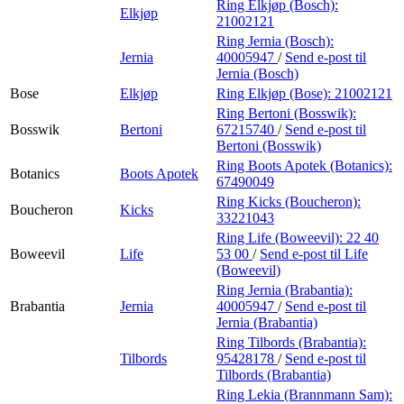
Ring Elkjøp (Bosch):
Elkjøp
21002121
Ring Jernia (Bosch):
Jernia
40005947
/
Send e-post
til
Jernia (Bosch)
Bose
Elkjøp
Ring Elkjøp (Bose):
21002121
Ring Bertoni (Bosswik):
Bosswik
Bertoni
67215740
/
Send e-post
til
Bertoni (Bosswik)
Ring Boots Apotek (Botanics):
Botanics
Boots Apotek
67490049
Ring Kicks (Boucheron):
Boucheron
Kicks
33221043
Ring Life (Boweevil):
22 40
Boweevil
Life
53 00
/
Send e-post
til Life
(Boweevil)
Ring Jernia (Brabantia):
Brabantia
Jernia
40005947
/
Send e-post
til
Jernia (Brabantia)
Ring Tilbords (Brabantia):
Tilbords
95428178
/
Send e-post
til
Tilbords (Brabantia)
Ring Lekia (Brannmann Sam):