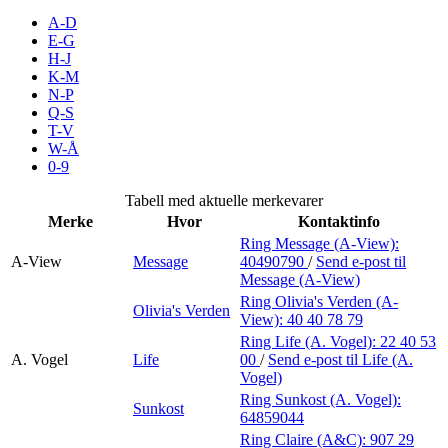
Inspirasjon
A-D
E-G
H-J
K-M
N-P
Søk
Q-S
T-V
W-Å
0-9
Åpningstider
Tabell med aktuelle merkevarer
Merke
Hvor
Kontaktinfo
Praktisk informasjon
Ring Message (A-View):
A-View
Message
40490790
/
Send e-post
til
Ledige stillinger
Message (A-View)
Magasin
Ring Olivia's Verden (A-
Olivia's Verden
View):
40 40 78 79
Gavekort
Ring Life (A. Vogel):
22 40 53
A. Vogel
Life
00
/
Send e-post
til Life (A.
Finn frem
Vogel)
Ring Sunkost (A. Vogel):
Sunkost
Personal Shopper
64859044
Ring Claire (A&C):
907 29