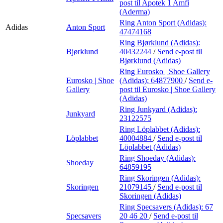
post
til Apotek 1 Amfi
(Aderma)
Ring Anton Sport (Adidas):
Adidas
Anton Sport
47474168
Ring Bjørklund (Adidas):
Bjørklund
40432244
/
Send e-post
til
Bjørklund (Adidas)
Ring Eurosko | Shoe Gallery
Eurosko | Shoe
(Adidas):
64877900
/
Send e-
Gallery
post
til Eurosko | Shoe Gallery
(Adidas)
Ring Junkyard (Adidas):
Junkyard
23122575
Ring Löplabbet (Adidas):
Löplabbet
40004884
/
Send e-post
til
Löplabbet (Adidas)
Ring Shoeday (Adidas):
Shoeday
64859195
Ring Skoringen (Adidas):
Skoringen
21079145
/
Send e-post
til
Skoringen (Adidas)
Ring Specsavers (Adidas):
67
Specsavers
20 46 20
/
Send e-post
til