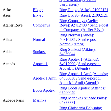
bærpresseri)
Asko
Elkjøp
Ring Elkjøp (Asko):
21002121
Asus
Elkjøp
Ring Elkjøp (Asus):
21002121
Ring Companys (Atelier
Atelier Rêve
Companys
Rêve):
92412400
/
Send e-post
til Companys (Atelier Rêve)
Ring Normal (Athea):
Athea
Normal
40810235
/
Send e-post
til
Normal (Athea)
Ring Sunkost (Atkins):
Atkins
Sunkost
64859044
Ring Apotek 1 (Attends):
Attends
Apotek 1
64917990
/
Send e-post
til
Apotek 1 (Attends)
Ring Apotek 1 Amfi (Attends):
Apotek 1 Amfi
64858030
/
Send e-post
til
Apotek 1 Amfi (Attends)
Ring Boots Apotek (Attends):
Boots Apotek
67490049
Ring Marinka (Aubade Paris):
Aubade Paris
Marinka
64877771
Ring Christiania Belysning