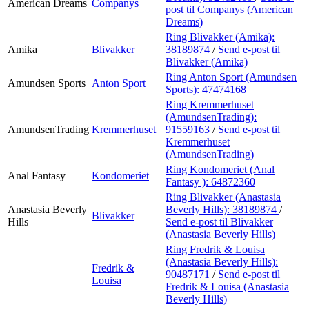
American Dreams
Companys
post
til Companys (American
Dreams)
Ring Blivakker (Amika):
Amika
Blivakker
38189874
/
Send e-post
til
Blivakker (Amika)
Ring Anton Sport (Amundsen
Amundsen Sports
Anton Sport
Sports):
47474168
Ring Kremmerhuset
(AmundsenTrading):
AmundsenTrading
Kremmerhuset
91559163
/
Send e-post
til
Kremmerhuset
(AmundsenTrading)
Ring Kondomeriet (Anal
Anal Fantasy
Kondomeriet
Fantasy ):
64872360
Ring Blivakker (Anastasia
Anastasia Beverly
Beverly Hills):
38189874
/
Blivakker
Hills
Send e-post
til Blivakker
(Anastasia Beverly Hills)
Ring Fredrik & Louisa
(Anastasia Beverly Hills):
Fredrik &
90487171
/
Send e-post
til
Louisa
Fredrik & Louisa (Anastasia
Beverly Hills)