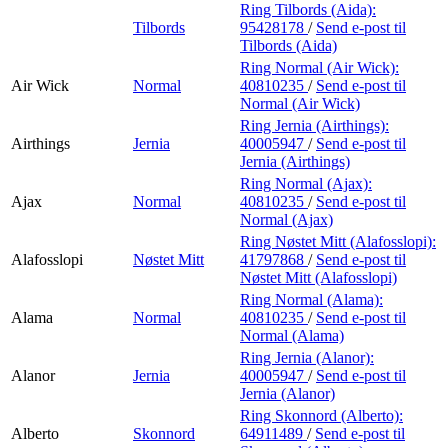
Ring Tilbords (Aida):
Tilbords
95428178
/
Send e-post
til
Tilbords (Aida)
Ring Normal (Air Wick):
Air Wick
Normal
40810235
/
Send e-post
til
Normal (Air Wick)
Ring Jernia (Airthings):
Airthings
Jernia
40005947
/
Send e-post
til
Jernia (Airthings)
Ring Normal (Ajax):
Ajax
Normal
40810235
/
Send e-post
til
Normal (Ajax)
Ring Nøstet Mitt (Alafosslopi):
Alafosslopi
Nøstet Mitt
41797868
/
Send e-post
til
Nøstet Mitt (Alafosslopi)
Ring Normal (Alama):
Alama
Normal
40810235
/
Send e-post
til
Normal (Alama)
Ring Jernia (Alanor):
Alanor
Jernia
40005947
/
Send e-post
til
Jernia (Alanor)
Ring Skonnord (Alberto):
Alberto
Skonnord
64911489
/
Send e-post
til