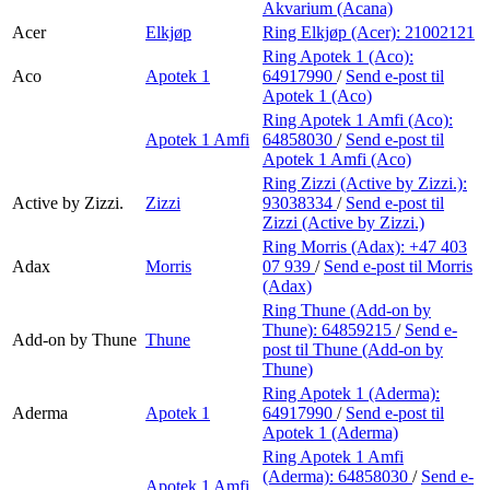
Akvarium (Acana)
Acer
Elkjøp
Ring Elkjøp (Acer):
21002121
Ring Apotek 1 (Aco):
Aco
Apotek 1
64917990
/
Send e-post
til
Apotek 1 (Aco)
Ring Apotek 1 Amfi (Aco):
Apotek 1 Amfi
64858030
/
Send e-post
til
Apotek 1 Amfi (Aco)
Ring Zizzi (Active by Zizzi.):
Active by Zizzi.
Zizzi
93038334
/
Send e-post
til
Zizzi (Active by Zizzi.)
Ring Morris (Adax):
+47 403
Adax
Morris
07 939
/
Send e-post
til Morris
(Adax)
Ring Thune (Add-on by
Thune):
64859215
/
Send e-
Add-on by Thune
Thune
post
til Thune (Add-on by
Thune)
Ring Apotek 1 (Aderma):
Aderma
Apotek 1
64917990
/
Send e-post
til
Apotek 1 (Aderma)
Ring Apotek 1 Amfi
(Aderma):
64858030
/
Send e-
Apotek 1 Amfi