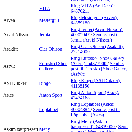
Ring VITA (Art Deco):
VITA
64876211
Ring Mestergull (Arven):
Arven
Mestergull
64859180
Ring Jernia (Arvid Nilsson):
Arvid Nilsson
Jernia
40005947
/
Send e-post
til
Jernia (Arvid Nilsson)
Ring Clas Ohlson (Asaklitt):
Asaklitt
Clas Ohlson
23214000
Ring Eurosko | Shoe Gallery
Eurosko | Shoe
(Asfvlt):
64877900
/
Send e-
Asfvlt
Gallery
post
til Eurosko | Shoe Gallery
(Asfvlt)
Ring Ringo (ASI Dukker):
ASI Dukker
Ringo
41138150
Ring Anton Sport (Asics):
Asics
Anton Sport
47474168
Ring Löplabbet (Asics):
Löplabbet
40004884
/
Send e-post
til
Löplabbet (Asics)
Ring Meny (Askim
bærpresseri):
64859900
/
Send
Askim bærpresseri
Meny
e-post
til Meny (Askim