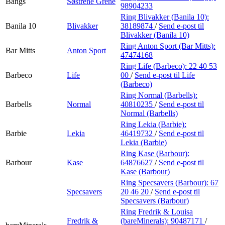
Bangs
Søstrene Grene
98904233
Ring Blivakker (Banila 10):
Banila 10
Blivakker
38189874
/
Send e-post
til
Blivakker (Banila 10)
Ring Anton Sport (Bar Mitts):
Bar Mitts
Anton Sport
47474168
Ring Life (Barbeco):
22 40 53
Barbeco
Life
00
/
Send e-post
til Life
(Barbeco)
Ring Normal (Barbells):
Barbells
Normal
40810235
/
Send e-post
til
Normal (Barbells)
Ring Lekia (Barbie):
Barbie
Lekia
46419732
/
Send e-post
til
Lekia (Barbie)
Ring Kase (Barbour):
Barbour
Kase
64876627
/
Send e-post
til
Kase (Barbour)
Ring Specsavers (Barbour):
67
Specsavers
20 46 20
/
Send e-post
til
Specsavers (Barbour)
Ring Fredrik & Louisa
Fredrik &
(bareMinerals):
90487171
/