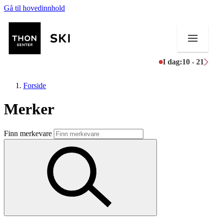
Gå til hovedinnhold
I dag:
10 - 21
Forside
Merker
Butikker
Finn merkevare
Mat og drikke
Helse
Aktiviteter
Tilbud