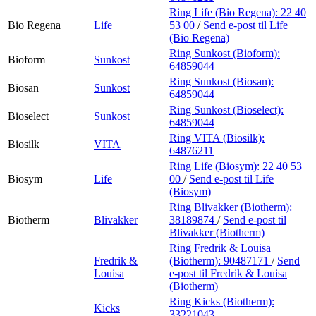
Ring Life (Bio Regena):
22 40
Bio Regena
Life
53 00
/
Send e-post
til Life
(Bio Regena)
Ring Sunkost (Bioform):
Bioform
Sunkost
64859044
Ring Sunkost (Biosan):
Biosan
Sunkost
64859044
Ring Sunkost (Bioselect):
Bioselect
Sunkost
64859044
Ring VITA (Biosilk):
Biosilk
VITA
64876211
Ring Life (Biosym):
22 40 53
Biosym
Life
00
/
Send e-post
til Life
(Biosym)
Ring Blivakker (Biotherm):
Biotherm
Blivakker
38189874
/
Send e-post
til
Blivakker (Biotherm)
Ring Fredrik & Louisa
Fredrik &
(Biotherm):
90487171
/
Send
Louisa
e-post
til Fredrik & Louisa
(Biotherm)
Ring Kicks (Biotherm):
Kicks
33221043