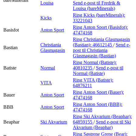
bareMinerals
Louisa
Send e-post
til Fredrik &
Louisa (bareMinerals)
Ring Kicks (bareMinerals):
Kicks
33221043
Ring Anton Sport (Basisfot):
Basisfot
Anton Sport
47474168
Ring Christiania Glasmagasin
Christiania
(Bastian):
46612145
/
Send e-
Bastian
Glasmagasin
post
til Christiania
Glasmagasin (Bastian)
Ring Normal (Batiste):
Batiste
Normal
40810235
/
Send e-post
til
Normal (Batiste)
Ring VITA (Batiste):
VITA
64876211
Ring Anton Sport (Bauer):
Bauer
Anton Sport
47474168
Ring Anton Sport (BBB):
BBB
Anton Sport
47474168
Ring Ski Akvarium (Beaphar):
Beaphar
Ski Akvarium
64859155
/
Send e-post
til Ski
Akvarium (Beaphar)
Ring Søstrene Grene (Bear):