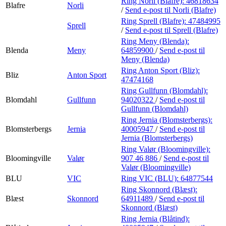
Ring Norli (Blafre):
46818634
Blafre
Norli
/
Send e-post
til Norli (Blafre)
Ring Sprell (Blafre):
47484995
Sprell
/
Send e-post
til Sprell (Blafre)
Ring Meny (Blenda):
Blenda
Meny
64859900
/
Send e-post
til
Meny (Blenda)
Ring Anton Sport (Bliz):
Bliz
Anton Sport
47474168
Ring Gullfunn (Blomdahl):
Blomdahl
Gullfunn
94020322
/
Send e-post
til
Gullfunn (Blomdahl)
Ring Jernia (Blomsterbergs):
Blomsterbergs
Jernia
40005947
/
Send e-post
til
Jernia (Blomsterbergs)
Ring Valør (Bloomingville):
Bloomingville
Valør
907 46 886
/
Send e-post
til
Valør (Bloomingville)
BLU
VIC
Ring VIC (BLU):
64877544
Ring Skonnord (Blæst):
Blæst
Skonnord
64911489
/
Send e-post
til
Skonnord (Blæst)
Ring Jernia (Blåtind):