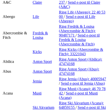
A&C
Claire
237
/
Send e-post
til Claire
(A&C)
Ring Life (Abeego):
22 40 53
Abeego
Life
00
/
Send e-post
til Life
(Abeego)
Ring Fredrik & Louisa
(Abercrombie & Fitch):
Abercrombie &
Fredrik &
90487171
/
Send e-post
til
Fitch
Louisa
Fredrik & Louisa
(Abercrombie & Fitch)
Ring Kicks (Abercrombie &
Kicks
Fitch):
33221043
Ring Anton Sport (Abilica):
Abilica
Anton Sport
47474168
Ring Anton Sport (Abus):
Abus
Anton Sport
47474168
Ring Jernia (Abus):
40005947
Jernia
/
Send e-post
til Jernia (Abus)
Ring Musti (Acana):
46 70 78
Acana
Musti
42
/
Send e-post
til Musti
(Acana)
Ring Ski Akvarium (Acana):
Ski Akvarium
64859155
/
Send e-post
til Ski