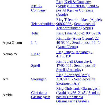
Ring Kjell & Company
Kjell &
(Apple):
69520904
/
Send e-
Company
post
til Kjell & Company
(Apple)
Ring Telenorbutikken (Apple):
Telenorbutikken
90802036
/
Send e-post
til
Telenorbutikken (Apple)
Telia
Ring Telia (Apple):
93462336
Ring Life (Aqua Oleum):
22
Aqua Oleum
Life
40 53 00
/
Send e-post
til Life
(Aqua Oleum)
Ring Ringo (Aquaplay):
Aquaplay
Ringo
41138150
Ring Sprell (Aquaplay):
Sprell
47484995
/
Send e-post
til
Sprell (Aquaplay)
Ring Skoringen (Ara):
Ara
Skoringen
21079145
/
Send e-post
til
Skoringen (Ara)
Ring Christiania Glasmagasin
Christiania
(Arabia):
46612145
/
Send e-
Arabia
Glasmagasin
post
til Christiania
Glasmagasin (Arabia)