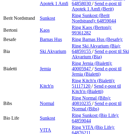
Apotek 1 Amfi
64858030
/
Send e-post
til
Apotek 1 Amfi (Berit)
Ring Sunkost (Berit
Berit Nordstrand
Sunkost
Nordstrand):
64859044
Ring Kaos (Bertoni):
Bertoni
Kaos
99361282
Besafe
Barnas Hus
Ring Barnas Hus (Besafe):
Ring Ski Akvarium (Bia):
Bia
Ski Akvarium
64859155
/
Send e-post
til Ski
Akvarium (Bia)
Ring Jernia (Bialetti):
Bialetti
Jernia
40005947
/
Send e-post
til
Jernia (Bialetti)
Ring Kitch'n (Bialetti):
Kitch'n
51117120
/
Send e-post
til
Kitch'n (Bialetti)
Ring Normal (Bibs):
Bibs
Normal
40810235
/
Send e-post
til
Normal (Bibs)
Ring Sunkost (Bio Life):
Bio Life
Sunkost
64859044
Ring VITA (Bio Life):
VITA
64876211