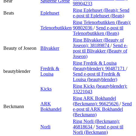
Bear
Søstrene Grene
98904233
Ring Eplehuset (Beats):
Send
Beats
Eplehuset
e-post
til Eplehuset (Beats)
Ring Telenorbutikken (Beats):
Telenorbutikken
90802036
/
Send e-post
til
Telenorbutikken (Beats)
Ring Blivakker (Beauty of
Joseon):
38189874
/
Send e-
Beauty of Joseon
Blivakker
post
til Blivakker (Beauty of
Joseon)
Ring Fredrik & Louisa
Fredrik &
(beautyblender):
90487171
/
beautyblender
Louisa
Send e-post
til Fredrik &
Louisa (beautyblender)
Ring Kicks (beautyblender):
Kicks
33221043
Ring ARK Bokhandel
ARK
(Beckmann):
96625626
/
Send
Beckmann
Bokhandel
e-post
til ARK Bokhandel
(Beckmann)
Ring Norli (Beckmann):
Norli
46818634
/
Send e-post
til
Norli (Beckmann)