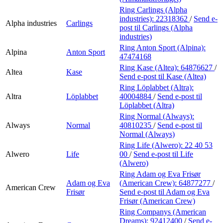
Ring Carlings (Alpha
industries):
22318362
/
Send e-
Alpha industries
Carlings
post
til Carlings (Alpha
industries)
Ring Anton Sport (Alpina):
Alpina
Anton Sport
47474168
Ring Kase (Altea):
64876627
/
Altea
Kase
Send e-post
til Kase (Altea)
Ring Löplabbet (Altra):
Altra
Löplabbet
40004884
/
Send e-post
til
Löplabbet (Altra)
Ring Normal (Always):
Always
Normal
40810235
/
Send e-post
til
Normal (Always)
Ring Life (Alwero):
22 40 53
Alwero
Life
00
/
Send e-post
til Life
(Alwero)
Ring Adam og Eva Frisør
Adam og Eva
(American Crew):
64877277
/
American Crew
Frisør
Send e-post
til Adam og Eva
Frisør (American Crew)
Ring Companys (American
Dreams):
92412400
/
Send e-