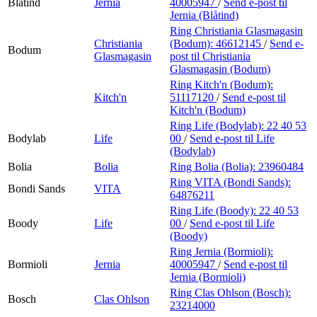
Blåtind
Jernia
40005947
/
Send e-post
til
Jernia (Blåtind)
Ring Christiania Glasmagasin
Christiania
(Bodum):
46612145
/
Send e-
Bodum
Glasmagasin
post
til Christiania
Glasmagasin (Bodum)
Ring Kitch'n (Bodum):
Kitch'n
51117120
/
Send e-post
til
Kitch'n (Bodum)
Ring Life (Bodylab):
22 40 53
Bodylab
Life
00
/
Send e-post
til Life
(Bodylab)
Bolia
Bolia
Ring Bolia (Bolia):
23960484
Ring VITA (Bondi Sands):
Bondi Sands
VITA
64876211
Ring Life (Boody):
22 40 53
Boody
Life
00
/
Send e-post
til Life
(Boody)
Ring Jernia (Bormioli):
Bormioli
Jernia
40005947
/
Send e-post
til
Jernia (Bormioli)
Ring Clas Ohlson (Bosch):
Bosch
Clas Ohlson
23214000