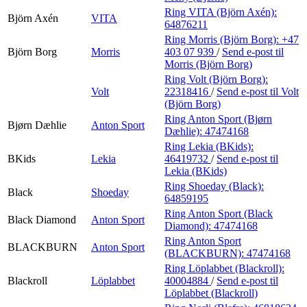
Ring VITA (Björn Axén):
Björn Axén
VITA
64876211
Ring Morris (Björn Borg):
+47
Björn Borg
Morris
403 07 939
/
Send e-post
til
Morris (Björn Borg)
Ring Volt (Björn Borg):
Volt
22318416
/
Send e-post
til Volt
(Björn Borg)
Ring Anton Sport (Bjørn
Bjørn Dæhlie
Anton Sport
Dæhlie):
47474168
Ring Lekia (BKids):
BKids
Lekia
46419732
/
Send e-post
til
Lekia (BKids)
Ring Shoeday (Black):
Black
Shoeday
64859195
Ring Anton Sport (Black
Black Diamond
Anton Sport
Diamond):
47474168
Ring Anton Sport
BLACKBURN
Anton Sport
(BLACKBURN):
47474168
Ring Löplabbet (Blackroll):
Blackroll
Löplabbet
40004884
/
Send e-post
til
Löplabbet (Blackroll)