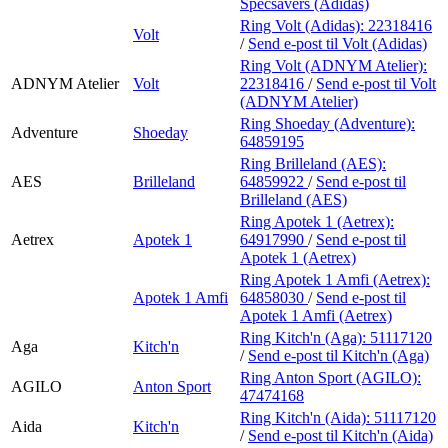
Specsavers (Adidas)
Ring Volt (Adidas):
22318416
Volt
/
Send e-post
til Volt (Adidas)
Ring Volt (ADNYM Atelier):
ADNYM Atelier
Volt
22318416
/
Send e-post
til Volt
(ADNYM Atelier)
Ring Shoeday (Adventure):
Adventure
Shoeday
64859195
Ring Brilleland (AES):
AES
Brilleland
64859922
/
Send e-post
til
Brilleland (AES)
Ring Apotek 1 (Aetrex):
Aetrex
Apotek 1
64917990
/
Send e-post
til
Apotek 1 (Aetrex)
Ring Apotek 1 Amfi (Aetrex):
Apotek 1 Amfi
64858030
/
Send e-post
til
Apotek 1 Amfi (Aetrex)
Ring Kitch'n (Aga):
51117120
Aga
Kitch'n
/
Send e-post
til Kitch'n (Aga)
Ring Anton Sport (AGILO):
AGILO
Anton Sport
47474168
Ring Kitch'n (Aida):
51117120
Aida
Kitch'n
/
Send e-post
til Kitch'n (Aida)