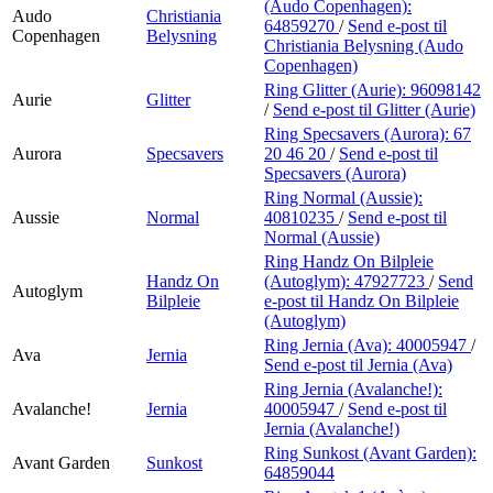
(Audo Copenhagen):
Audo
Christiania
64859270
/
Send e-post
til
Copenhagen
Belysning
Christiania Belysning (Audo
Copenhagen)
Ring Glitter (Aurie):
96098142
Aurie
Glitter
/
Send e-post
til Glitter (Aurie)
Ring Specsavers (Aurora):
67
Aurora
Specsavers
20 46 20
/
Send e-post
til
Specsavers (Aurora)
Ring Normal (Aussie):
Aussie
Normal
40810235
/
Send e-post
til
Normal (Aussie)
Ring Handz On Bilpleie
Handz On
(Autoglym):
47927723
/
Send
Autoglym
Bilpleie
e-post
til Handz On Bilpleie
(Autoglym)
Ring Jernia (Ava):
40005947
/
Ava
Jernia
Send e-post
til Jernia (Ava)
Ring Jernia (Avalanche!):
Avalanche!
Jernia
40005947
/
Send e-post
til
Jernia (Avalanche!)
Ring Sunkost (Avant Garden):
Avant Garden
Sunkost
64859044