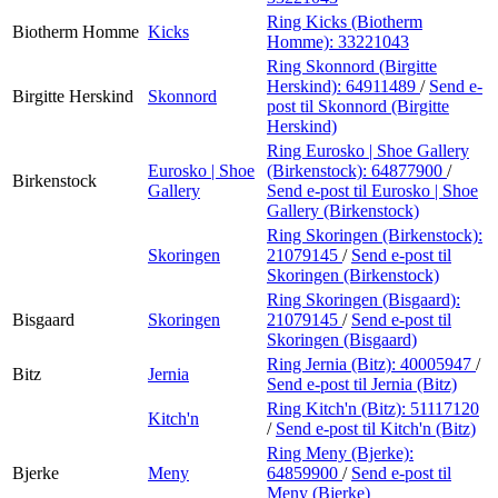
Ring Kicks (Biotherm
Biotherm Homme
Kicks
Homme):
33221043
Ring Skonnord (Birgitte
Herskind):
64911489
/
Send e-
Birgitte Herskind
Skonnord
post
til Skonnord (Birgitte
Herskind)
Ring Eurosko | Shoe Gallery
Eurosko | Shoe
(Birkenstock):
64877900
/
Birkenstock
Gallery
Send e-post
til Eurosko | Shoe
Gallery (Birkenstock)
Ring Skoringen (Birkenstock):
Skoringen
21079145
/
Send e-post
til
Skoringen (Birkenstock)
Ring Skoringen (Bisgaard):
Bisgaard
Skoringen
21079145
/
Send e-post
til
Skoringen (Bisgaard)
Ring Jernia (Bitz):
40005947
/
Bitz
Jernia
Send e-post
til Jernia (Bitz)
Ring Kitch'n (Bitz):
51117120
Kitch'n
/
Send e-post
til Kitch'n (Bitz)
Ring Meny (Bjerke):
Bjerke
Meny
64859900
/
Send e-post
til
Meny (Bjerke)