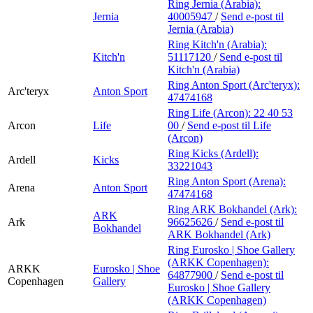
Ring Jernia (Arabia):
Jernia
40005947
/
Send e-post
til
Jernia (Arabia)
Ring Kitch'n (Arabia):
Kitch'n
51117120
/
Send e-post
til
Kitch'n (Arabia)
Ring Anton Sport (Arc'teryx):
Arc'teryx
Anton Sport
47474168
Ring Life (Arcon):
22 40 53
Arcon
Life
00
/
Send e-post
til Life
(Arcon)
Ring Kicks (Ardell):
Ardell
Kicks
33221043
Ring Anton Sport (Arena):
Arena
Anton Sport
47474168
Ring ARK Bokhandel (Ark):
ARK
Ark
96625626
/
Send e-post
til
Bokhandel
ARK Bokhandel (Ark)
Ring Eurosko | Shoe Gallery
(ARKK Copenhagen):
ARKK
Eurosko | Shoe
64877900
/
Send e-post
til
Copenhagen
Gallery
Eurosko | Shoe Gallery
(ARKK Copenhagen)