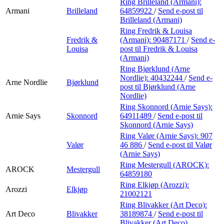
Ring Brilleland (Armani):
Armani
Brilleland
64859922
/
Send e-post
til
Brilleland (Armani)
Ring Fredrik & Louisa
Fredrik &
(Armani):
90487171
/
Send e-
Louisa
post
til Fredrik & Louisa
(Armani)
Ring Bjørklund (Arne
Nordlie):
40432244
/
Send e-
Arne Nordlie
Bjørklund
post
til Bjørklund (Arne
Nordlie)
Ring Skonnord (Arnie Says):
Arnie Says
Skonnord
64911489
/
Send e-post
til
Skonnord (Arnie Says)
Ring Valør (Arnie Says):
907
Valør
46 886
/
Send e-post
til Valør
(Arnie Says)
Ring Mestergull (AROCK):
AROCK
Mestergull
64859180
Ring Elkjøp (Arozzi):
Arozzi
Elkjøp
21002121
Ring Blivakker (Art Deco):
Art Deco
Blivakker
38189874
/
Send e-post
til
Blivakker (Art Deco)