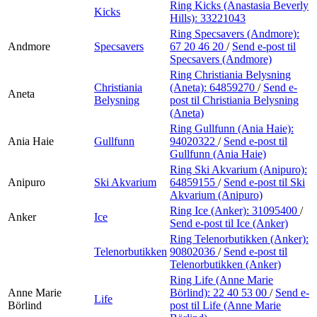
Ring Kicks (Anastasia Beverly
Kicks
Hills):
33221043
Ring Specsavers (Andmore):
Andmore
Specsavers
67 20 46 20
/
Send e-post
til
Specsavers (Andmore)
Ring Christiania Belysning
Christiania
(Aneta):
64859270
/
Send e-
Aneta
Belysning
post
til Christiania Belysning
(Aneta)
Ring Gullfunn (Ania Haie):
Ania Haie
Gullfunn
94020322
/
Send e-post
til
Gullfunn (Ania Haie)
Ring Ski Akvarium (Anipuro):
Anipuro
Ski Akvarium
64859155
/
Send e-post
til Ski
Akvarium (Anipuro)
Ring Ice (Anker):
31095400
/
Anker
Ice
Send e-post
til Ice (Anker)
Ring Telenorbutikken (Anker):
Telenorbutikken
90802036
/
Send e-post
til
Telenorbutikken (Anker)
Ring Life (Anne Marie
Anne Marie
Börlind):
22 40 53 00
/
Send e-
Life
Börlind
post
til Life (Anne Marie