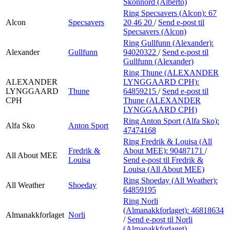
Skonnord (Alberto)
Ring Specsavers (Alcon):
67
Alcon
Specsavers
20 46 20
/
Send e-post
til
Specsavers (Alcon)
Ring Gullfunn (Alexander):
Alexander
Gullfunn
94020322
/
Send e-post
til
Gullfunn (Alexander)
Ring Thune (ALEXANDER
ALEXANDER
LYNGGAARD CPH):
LYNGGAARD
Thune
64859215
/
Send e-post
til
CPH
Thune (ALEXANDER
LYNGGAARD CPH)
Ring Anton Sport (Alfa Sko):
Alfa Sko
Anton Sport
47474168
Ring Fredrik & Louisa (All
Fredrik &
About MEE):
90487171
/
All About MEE
Louisa
Send e-post
til Fredrik &
Louisa (All About MEE)
Ring Shoeday (All Weather):
All Weather
Shoeday
64859195
Ring Norli
(Almanakkforlaget):
46818634
Almanakkforlaget
Norli
/
Send e-post
til Norli
(Almanakkforlaget)