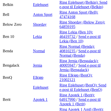
Ring Eplehuset (Belkin):
Send
Belkin
Eplehuset
e-post
til Eplehuset (Belkin)
Ring Anton Sport (Bell):
Bell
Anton Sport
47474168
Ring Shoeday (Below Zero):
Below Zero
Shoeday
64859195
Ring Lekia (Ben 10):
Ben 10
Lekia
46419732
/
Send e-post
til
Lekia (Ben 10)
Ring Normal (Benda):
Benda
Normal
40810235
/
Send e-post
til
Normal (Benda)
Ring Jernia (Bengalack):
Bengalack
Jernia
40005947
/
Send e-post
til
Jernia (Bengalack)
Ring Elkjøp (BenQ):
BenQ
Elkjøp
21002121
Ring Eplehuset (BenQ):
Send
Eplehuset
e-post
til Eplehuset (BenQ)
Ring Apotek 1 (Berit):
Berit
Apotek 1
64917990
/
Send e-post
til
Apotek 1 (Berit)
Ring Apotek 1 Amfi (Berit):