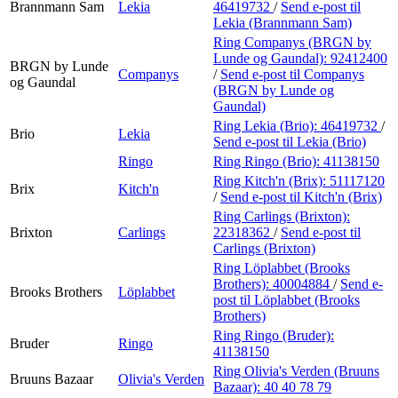
Brannmann Sam
Lekia
46419732
/
Send e-post
til
Lekia (Brannmann Sam)
Ring Companys (BRGN by
Lunde og Gaundal):
92412400
BRGN by Lunde
Companys
/
Send e-post
til Companys
og Gaundal
(BRGN by Lunde og
Gaundal)
Ring Lekia (Brio):
46419732
/
Brio
Lekia
Send e-post
til Lekia (Brio)
Ringo
Ring Ringo (Brio):
41138150
Ring Kitch'n (Brix):
51117120
Brix
Kitch'n
/
Send e-post
til Kitch'n (Brix)
Ring Carlings (Brixton):
Brixton
Carlings
22318362
/
Send e-post
til
Carlings (Brixton)
Ring Löplabbet (Brooks
Brothers):
40004884
/
Send e-
Brooks Brothers
Löplabbet
post
til Löplabbet (Brooks
Brothers)
Ring Ringo (Bruder):
Bruder
Ringo
41138150
Ring Olivia's Verden (Bruuns
Bruuns Bazaar
Olivia's Verden
Bazaar):
40 40 78 79